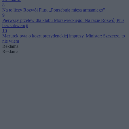
8
Na to liczy Rozwój Plus. „Potrzebują mięsa armatniego”
9
Pierwszy przelew dla klubu Morawieckiego. Na razie Rozwój Plus
bez subwencji
10
Mazurek pyta o koszt prezydenckiej imprezy. Minister: Szczerze, to
nie wiem
Reklama
Reklama