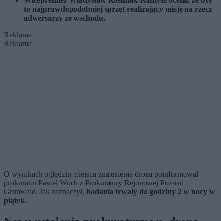
Wicepremier Władysław Kosiniak-Kamysz ocenił, że był
to najprawdopodobniej sprzęt realizujący misję na rzecz
adwersarzy ze wschodu.
Reklama
Reklama
O wynikach oględzin miejsca znalezienia drona poinformował
prokurator Paweł Woch z Prokuratury Rejonowej Poznań-
Grunwald. Jak zaznaczył,
badania trwały do godziny 2 w nocy w
piątek.