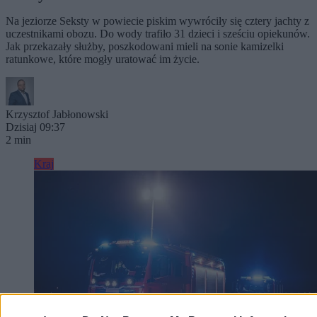
Na jeziorze Seksty w powiecie piskim wywróciły się cztery jachty z
uczestnikami obozu. Do wody trafiło 31 dzieci i sześciu opiekunów.
Jak przekazały służby, poszkodowani mieli na sonie kamizelki
ratunkowe, które mogły uratować im życie.
Krzysztof Jabłonowski
Dzisiaj 09:37
2 min
Kraj