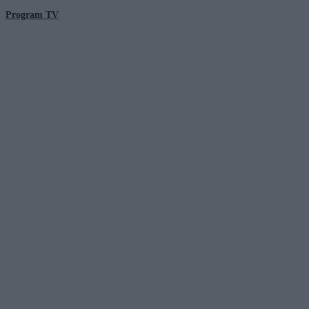
Program TV
© 2026 Kanał Zero Spółka Akcyjna