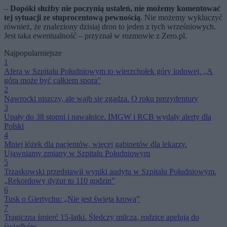
–
Dopóki służby nie poczynią ustaleń, nie możemy komentować
tej sytuacji ze stuprocentową pewnością
. Nie możemy wykluczyć
również, że znaleziony dzisiaj dron to jeden z tych wrześniowych.
Jest taka ewentualność – przyznał w rozmowie z Zero.pl.
Najpopularniejsze
1
Afera w Szpitalu Południowym to wierzchołek góry lodowej. „A
góra może być całkiem spora”
2
Nawrocki niszczy, ale wajb się zgadza. O roku prezydentury
3
Upały do 38 stopni i nawałnice. IMGW i RCB wydały alerty dla
Polski
4
Mniej łóżek dla pacjentów, więcej gabinetów dla lekarzy.
Ujawniamy zmiany w Szpitalu Południowym
5
Trzaskowski przedstawił wyniki audytu w Szpitalu Południowym.
„Rekordowy dyżur to 110 godzin”
6
Tusk o Giertychu: „Nie jest świętą krową”
7
Tragiczna śmierć 15-latki. Śledczy milczą, rodzice apelują do
świadków