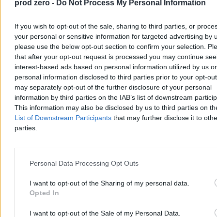
prod zero -
Do Not Process My Personal Information
If you wish to opt-out of the sale, sharing to third parties, or proce
your personal or sensitive information for targeted advertising by 
„Podobno grad miał nawet wielkość pięści”.
please use the below opt-out section to confirm your selection. Pl
that after your opt-out request is processed you may continue see
Burze przeszły przez Warmię i Mazury
interest-based ads based on personal information utilized by us or
Silne gradobicie uszkodziło w czwartek dachy budynków w
personal information disclosed to third parties prior to your opt-ou
Lubominie – poinformowała straż pożarna. W całym regionie
may separately opt-out of the further disclosure of your personal
strażacy otrzymali ponad 250 zgłoszeń o zdarzeniach związanych z
information by third parties on the IAB’s list of downstream partici
pogodą. Jedna osoba została ranna wskutek przewrócenia się
This information may also be disclosed by us to third parties on t
drzewa na samochód.
List of Downstream Participants
that may further disclose it to othe
parties.
Krzysztof Jabłonowski
Dzisiaj 07:27
Personal Data Processing Opt Outs
4 min
Reklama
I want to opt-out of the Sharing of my personal data.
Reklama
Opted In
I want to opt-out of the Sale of my Personal Data.