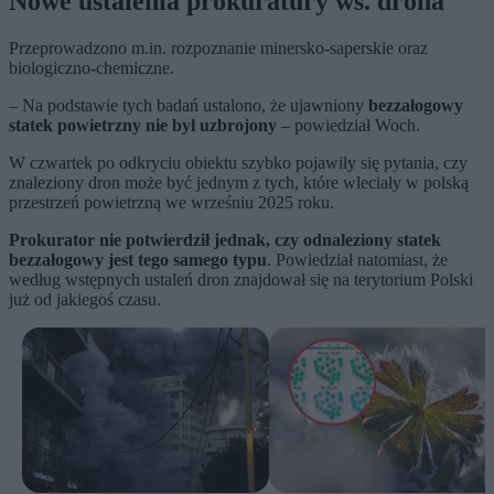
Nowe ustalenia prokuratury ws. drona
Przeprowadzono m.in. rozpoznanie minersko-saperskie oraz
biologiczno-chemiczne.
– Na podstawie tych badań ustalono, że ujawniony
bezzałogowy
statek powietrzny nie był uzbrojony
– powiedział Woch.
W czwartek po odkryciu obiektu szybko pojawiły się pytania, czy
znaleziony dron może być jednym z tych, które wleciały w polską
przestrzeń powietrzną we wrześniu 2025 roku.
Prokurator nie potwierdził jednak, czy odnaleziony statek
bezzałogowy jest tego samego typu
. Powiedział natomiast, że
według wstępnych ustaleń dron znajdował się na terytorium Polski
już od jakiegoś czasu.