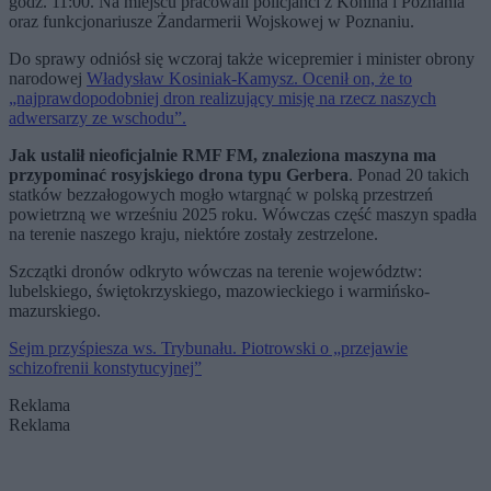
godz. 11:00. Na miejscu pracowali policjanci z Konina i Poznania
oraz funkcjonariusze Żandarmerii Wojskowej w Poznaniu.
Do sprawy odniósł się wczoraj także wicepremier i minister obrony
narodowej
Władysław Kosiniak-Kamysz. Ocenił on, że to
„najprawdopodobniej dron realizujący misję na rzecz naszych
adwersarzy ze wschodu”.
Jak ustalił nieoficjalnie RMF FM, znaleziona maszyna ma
przypominać rosyjskiego drona typu Gerbera
. Ponad 20 takich
statków bezzałogowych mogło wtargnąć w polską przestrzeń
powietrzną we wrześniu 2025 roku. Wówczas część maszyn spadła
na terenie naszego kraju, niektóre zostały zestrzelone.
Szczątki dronów odkryto wówczas na terenie województw:
lubelskiego, świętokrzyskiego, mazowieckiego i warmińsko-
mazurskiego.
Sejm przyśpiesza ws. Trybunału. Piotrowski o „przejawie
schizofrenii konstytucyjnej”
Reklama
Reklama