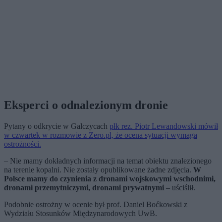
Eksperci o odnalezionym dronie
Pytany o odkrycie w Galczycach
płk rez. Piotr Lewandowski mówił
w czwartek w rozmowie z Zero.pl, że ocena sytuacji wymaga
ostrożności.
– Nie mamy dokładnych informacji na temat obiektu znalezionego
na terenie kopalni. Nie zostały opublikowane żadne zdjęcia.
W
Polsce mamy do czynienia z dronami wojskowymi wschodnimi,
dronami przemytniczymi, dronami prywatnymi
– uściślił.
Podobnie ostrożny w ocenie był prof. Daniel Boćkowski z
Wydziału Stosunków Międzynarodowych UwB.