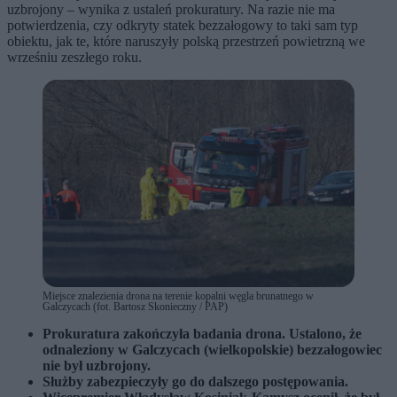
uzbrojony – wynika z ustaleń prokuratury. Na razie nie ma
potwierdzenia, czy odkryty statek bezzałogowy to taki sam typ
obiektu, jak te, które naruszyły polską przestrzeń powietrzną we
wrześniu zeszłego roku.
Miejsce znalezienia drona na terenie kopalni węgla brunatnego w
Galczycach (fot. Bartosz Skonieczny / PAP)
Prokuratura zakończyła badania drona. Ustalono, że
odnaleziony w Galczycach (wielkopolskie) bezzałogowiec
nie był uzbrojony.
Służby zabezpieczyły go do dalszego postępowania.