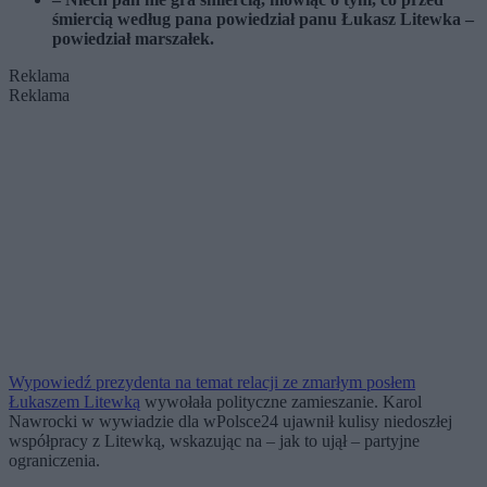
śmiercią według pana powiedział panu Łukasz Litewka –
powiedział marszałek.
Reklama
Reklama
Wypowiedź prezydenta na temat relacji ze zmarłym posłem
Łukaszem Litewką
wywołała polityczne zamieszanie. Karol
Nawrocki w wywiadzie dla wPolsce24 ujawnił kulisy niedoszłej
współpracy z Litewką, wskazując na – jak to ujął – partyjne
ograniczenia.