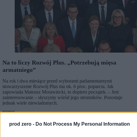
Na to liczy Rozwój Plus. „Potrzebują mięsa
armatniego”
Na rok i dwa miesiące przed wyborami parlamentarnymi
stowarzyszenie Rozwój Plus ma ok. 6 proc. poparcia. Jak
zapowiada Mateusz Morawiecki, to dopiero początek. – Jest
zainteresowanie – słyszymy wśród jego stronników. Pozostaje
jednak wiele niewiadomych.
prod zero -
Do Not Process My Personal Information
Kasjan Owsianko
Wczoraj 19:18