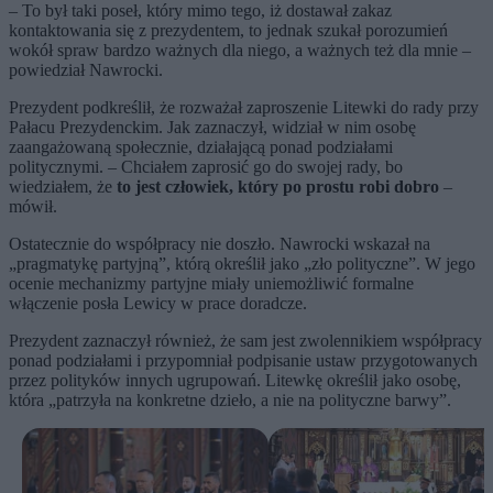
– To był taki poseł, który mimo tego, iż dostawał zakaz
kontaktowania się z prezydentem, to jednak szukał porozumień
wokół spraw bardzo ważnych dla niego, a ważnych też dla mnie –
powiedział Nawrocki.
Prezydent podkreślił, że rozważał zaproszenie Litewki do rady przy
Pałacu Prezydenckim. Jak zaznaczył, widział w nim osobę
zaangażowaną społecznie, działającą ponad podziałami
politycznymi. – Chciałem zaprosić go do swojej rady, bo
wiedziałem, że
to jest człowiek, który po prostu robi dobro
–
mówił.
Ostatecznie do współpracy nie doszło. Nawrocki wskazał na
„pragmatykę partyjną”, którą określił jako „zło polityczne”. W jego
ocenie mechanizmy partyjne miały uniemożliwić formalne
włączenie posła Lewicy w prace doradcze.
Prezydent zaznaczył również, że sam jest zwolennikiem współpracy
ponad podziałami i przypomniał podpisanie ustaw przygotowanych
przez polityków innych ugrupowań. Litewkę określił jako osobę,
która „patrzyła na konkretne dzieło, a nie na polityczne barwy”.