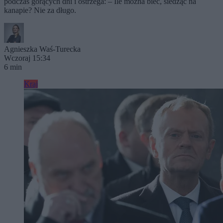
podczas gorących dni i ostrzega: – Ile można biec, siedząc na
kanapie? Nie za długo.
Agnieszka Waś-Turecka
Wczoraj 15:34
6 min
Kraj