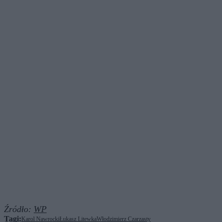
Źródło:
WP
Tagi:
Karol Nawrocki
Łukasz Litewka
Włodzimierz Czarzasty