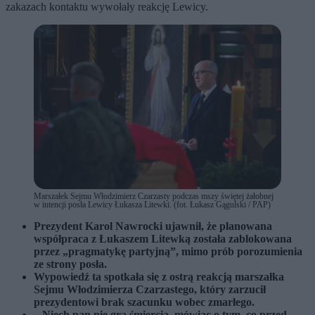
zakazach kontaktu wywołały reakcję Lewicy.
Marszałek Sejmu Włodzimierz Czarzasty podczas mszy świętej żałobnej
w intencji posła Lewicy Łukasza Litewki. (fot. Łukasz Gągulski / PAP)
Prezydent Karol Nawrocki ujawnił, że planowana
współpraca z Łukaszem Litewką została zablokowana
przez „pragmatykę partyjną”, mimo prób porozumienia
ze strony posła.
Wypowiedź ta spotkała się z ostrą reakcją marszałka
Sejmu Włodzimierza Czarzastego, który zarzucił
prezydentowi brak szacunku wobec zmarłego.
– Niech pan nie gra śmiercią, mówiąc o tym, co przed