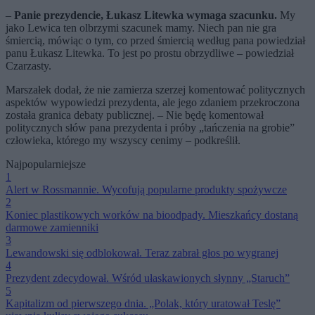
–
Panie prezydencie, Łukasz Litewka wymaga szacunku.
My
jako Lewica ten olbrzymi szacunek mamy. Niech pan nie gra
śmiercią, mówiąc o tym, co przed śmiercią według pana powiedział
panu Łukasz Litewka. To jest po prostu obrzydliwe – powiedział
Czarzasty.
Marszałek dodał, że nie zamierza szerzej komentować politycznych
aspektów wypowiedzi prezydenta, ale jego zdaniem przekroczona
została granica debaty publicznej. – Nie będę komentował
politycznych słów pana prezydenta i próby „tańczenia na grobie”
człowieka, którego my wszyscy cenimy – podkreślił.
Najpopularniejsze
1
Alert w Rossmannie. Wycofują popularne produkty spożywcze
2
Koniec plastikowych worków na bioodpady. Mieszkańcy dostaną
darmowe zamienniki
3
Lewandowski się odblokował. Teraz zabrał głos po wygranej
4
Prezydent zdecydował. Wśród ułaskawionych słynny „Staruch”
5
Kapitalizm od pierwszego dnia. „Polak, który uratował Teslę”