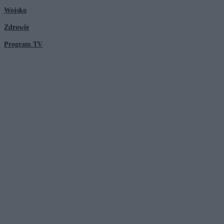
Wojsko
Zdrowie
Program TV
© 2026 Kanał Zero Spółka Akcyjna