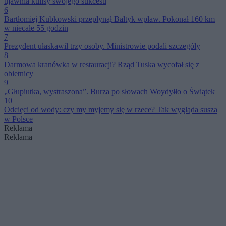
ujawnia kulisy swojego sukcesu
6
Bartłomiej Kubkowski przepłynął Bałtyk wpław. Pokonał 160 km
w niecałe 55 godzin
7
Prezydent ułaskawił trzy osoby. Ministrowie podali szczegóły
8
Darmowa kranówka w restauracji? Rząd Tuska wycofał się z
obietnicy
9
„Głupiutka, wystraszona”. Burza po słowach Woydyłło o Świątek
10
Odcięci od wody: czy my myjemy się w rzece? Tak wygląda susza
w Polsce
Reklama
Reklama