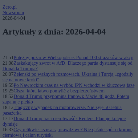
Zero.pl
Newsroom
2026-04-04
Artykuły z dnia: 2026-04-04
21:51
Potężny pożar w Wielkopolsce. Ponad 100 strażaków w akcji
21:08
Zaskakujący zwrot w AfD. Dlaczego partia dystansuje się od
Donalda Trumpa?
20:07
Zełenski po ważnych rozmowach. Ukraina i Turcja „zgodziły
się na nowe kroki”
19:55
Po Nawrockim czas na wybór. IPN wchodzi w kluczową fazę
19:25
Cisza, którą łatwo pomylić z bezpieczeństwem
18:52
Donald Trump przypomina Iranowi: Macie 48 godz. Potem
zapanuje piekło
18:12
Tragiczny wypadek na motorowerze. Nie żyje 50-letnia
pasażerka
17:17
Donald Trump traci cierpliwość? Reuters: Planuje kolejne
dymisje
16:33
Czy relikwie Jezusa są prawdziwe? Nie gaśnie spór o koronę
cierniową i całun turyński