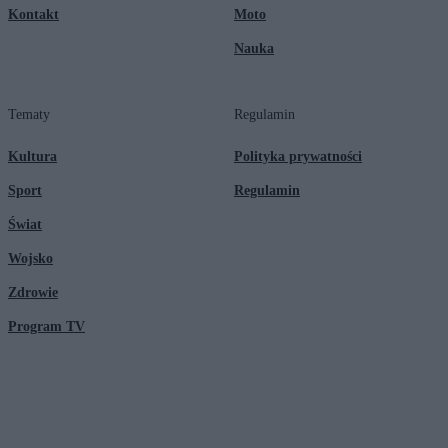
Kontakt
Moto
Nauka
Tematy
Regulamin
Kultura
Polityka prywatności
Sport
Regulamin
Świat
Wojsko
Zdrowie
Program TV
© 2026 Kanał Zero Spółka Akcyjna