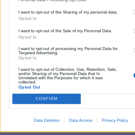
07:37
IMGW wydał ostrzeżenia dla wielu regionów kraju. Silny
wiatr i przymrozki
I want to opt-out of the Sharing of my personal data.
07:00
Amerykańskie samoloty strącone. Trump: Jesteśmy w stanie
Opted In
wojny
06:36
Konna procesja na Śląsku. Niezwykła tradycja kawalkady
wielkanocnej wciąż żywa
I want to opt-out of the Sale of my Personal Data.
06:00
Pochwała trzepaka. W poszukiwaniu utraconego świata
Opted In
I want to opt-out of processing my Personal Data for
Targeted Advertising.
Opted In
I want to opt-out of Collection, Use, Retention, Sale,
and/or Sharing of my Personal Data that Is
Unrelated with the Purposes for which it was
collected.
Zero.pl
Tematy
Opted Out
Redakcja
Biznes
CONFIRM
Newsletter
Opinie
Newsroom
Technologia
Data Deletion
Data Access
Privacy Policy
Reklama
Kraj