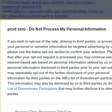
15:42
Amerykanie stracili dwa samoloty. Iran przypomina o
rozmowach pokojowych
14:04
Chińczycy nazywają takie auta superhybrydami. Czym są i
czy mogą zbawić motoryzację w Europie?
13:52
Dramat pięciomiesięcznego dziecka. Policja zatrzymała trzy
osoby
13:26
prod zero -
Świąteczna przerwa od polityki. Tusk i Kaczyński złożyli
Do Not Process My Personal Information
życzenia
12:40
Ukraińscy lekarze mogą leczyć. Wygrywają w sądach z
If you wish to opt-out of the sale, sharing to third parties, or proce
samorządami
your personal or sensitive information for targeted advertising by 
12:24
Pijany kierowca wjechał w pieszych pod kościołem. Pięć osób
rannych
please use the below opt-out section to confirm your selection. Pl
12:08
Kupił starego Xboxa i znalazł w nim skarb. Tej wersji GTA
that after your opt-out request is processed you may continue see
IV nikt nie znał
interest-based ads based on personal information utilized by us or
11:00
Zero jawności, maksimum nepotyzmu. Prezes Watchdog
personal information disclosed to third parties prior to your opt-ou
Polska o zatrudnianiu polityków
may separately opt-out of the further disclosure of your personal
10:32
Naukowcy wykorzystali okruchy chleba do produkcji
information by third parties on the IAB’s list of downstream partici
wodoru. Przełomowe badania
10:08
Tradycja, komfort i wybór. Jak dziś przeżywamy święta?
This information may also be disclosed by us to third parties on t
09:31
Ukraińskie wojsko podało rosyjskie straty. „1,1 tys. żołnierzy
List of Downstream Participants
that may further disclose it to othe
w jeden dzień”
parties.
08:54
Hakerzy uderzyli w Galerię Uffizi. Włoskie służby badają
sprawę, muzeum nie zaprzecza
07:51
Leon XIV jak Jan Paweł II. Sam niósł krzyż przez całą
procesję
Personal Data Processing Opt Outs