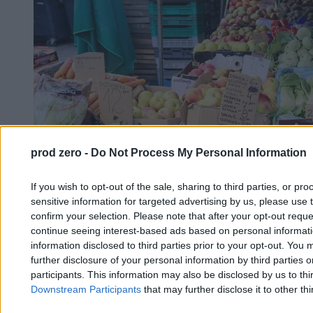
prod zero -
Do Not Process My Personal Information
If you wish to opt-out of the sale, sharing to third parties, or pr
sensitive information for targeted advertising by us, please use 
confirm your selection. Please note that after your opt-out req
continue seeing interest-based ads based on personal informatio
information disclosed to third parties prior to your opt-out. You 
further disclosure of your personal information by third parties 
participants. This information may also be disclosed by us to thi
Zaporowe ceny polskich owoców i warzyw.
Downstream Participants
that may further disclose it to other thi
„Wchodzimy w kluczowy okres”