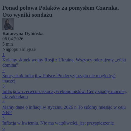
Ponad połowa Polaków za pomysłem Czarnka.
Oto wyniki sondażu
Katarzyna Dybińska
06.04.2026
5 min
Najpopularniejsze
1
Kolejny skutek wojny Rosji z Ukrainą. Wszyscy odczujemy „efekt
domina”
2
Spory skok inflacji w Polsce. Po decyzji rządu nie mogło być
inaczej
3
Inflacja w czerwcu zaskoczyła ekonomistów. Ceny spadły mocniej,
niż zakładano
4
Mamy dane o inflacji w styczniu 2026 r. To siódmy miesiąc w celu
NBP
5
Inflacja w kwietniu. Nie ma wątpliwości, jest przyspieszenie
6