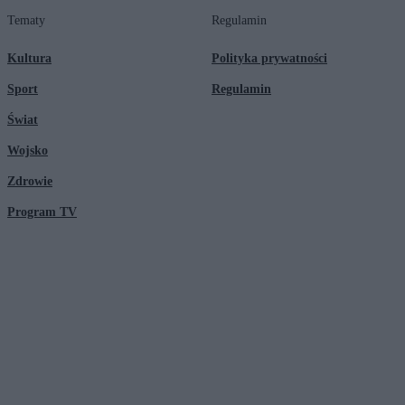
Tematy
Regulamin
Kultura
Polityka prywatności
Sport
Regulamin
Świat
Wojsko
Zdrowie
Program TV
© 2026 Kanał Zero Spółka Akcyjna