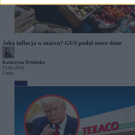
Jaka inflacja w marcu? GUS podał nowe dane
Katarzyna Dybińska
15.04.2026
5 min
Biznes