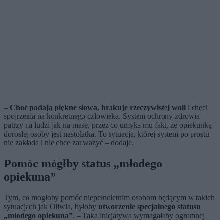
–
Choć padają piękne słowa, brakuje rzeczywistej woli
i chęci
spojrzenia na konkretnego człowieka. System ochrony zdrowia
patrzy na ludzi jak na masę, przez co umyka mu fakt, że opiekunką
dorosłej osoby jest nastolatka. To sytuacja, której system po prostu
nie zakłada i nie chce zauważyć – dodaje.
Pomóc mógłby status
„młodego
opiekuna”
Tym, co mogłoby pomóc niepełnoletnim osobom będącym w takich
sytuacjach jak Oliwia, byłoby
utworzenie specjalnego statusu
„młodego opiekuna”
. – Taka inicjatywa wymagałaby ogromnej