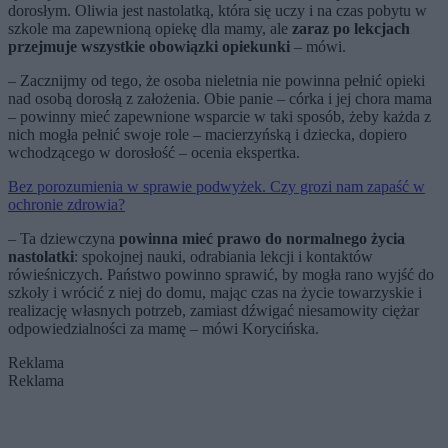
dorosłym. Oliwia jest nastolatką, która się uczy i na czas pobytu w
szkole ma zapewnioną opiekę dla mamy, ale
zaraz po lekcjach
przejmuje wszystkie obowiązki opiekunki
– mówi.
– Zacznijmy od tego, że osoba nieletnia nie powinna pełnić opieki
nad osobą dorosłą z założenia. Obie panie – córka i jej chora mama
– powinny mieć zapewnione wsparcie w taki sposób, żeby każda z
nich mogła pełnić swoje role – macierzyńską i dziecka, dopiero
wchodzącego w dorosłość – ocenia ekspertka.
Bez porozumienia w sprawie podwyżek. Czy grozi nam zapaść w
ochronie zdrowia?
– Ta dziewczyna
powinna mieć prawo do normalnego życia
nastolatki
: spokojnej nauki, odrabiania lekcji i kontaktów
rówieśniczych. Państwo powinno sprawić, by mogła rano wyjść do
szkoły i wrócić z niej do domu, mając czas na życie towarzyskie i
realizację własnych potrzeb, zamiast dźwigać niesamowity ciężar
odpowiedzialności za mamę – mówi Korycińska.
Reklama
Reklama