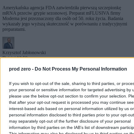
Amerykańska agencja FDA zatwierdziła pierwszą szczepionkę
mRNA przeciw grypie sezonowej. Preparat mFLUSIVA firmy
Moderna jest przeznaczony dla osób od 50. roku życia. Badania
wykazały jego wyższą skuteczność w porównaniu z tradycyjnymi
preparatami.
Krzysztof Jabłonowski
Dzisiaj 13:50
3 min
prod zero -
Do Not Process My Personal Information
Zdrowie
If you wish to opt-out of the sale, sharing to third parties, or proce
your personal or sensitive information for targeted advertising by 
please use the below opt-out section to confirm your selection. Pl
that after your opt-out request is processed you may continue see
interest-based ads based on personal information utilized by us or
personal information disclosed to third parties prior to your opt-ou
may separately opt-out of the further disclosure of your personal
information by third parties on the IAB’s list of downstream partici
This information may also be disclosed by us to third parties on t