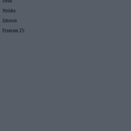
Świat
Wojsko
Zdrowie
Program TV
© 2026 Kanał Zero Spółka Akcyjna