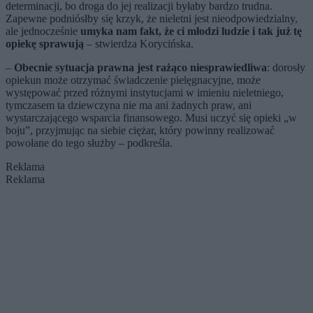
determinacji, bo droga do jej realizacji byłaby bardzo trudna.
Zapewne podniósłby się krzyk, że nieletni jest nieodpowiedzialny,
ale jednocześnie
umyka nam fakt, że ci młodzi ludzie i tak już tę
opiekę sprawują
– stwierdza Korycińska.
–
Obecnie sytuacja prawna jest rażąco niesprawiedliwa
: dorosły
opiekun może otrzymać świadczenie pielęgnacyjne, może
występować przed różnymi instytucjami w imieniu nieletniego,
tymczasem ta dziewczyna nie ma ani żadnych praw, ani
wystarczającego wsparcia finansowego. Musi uczyć się opieki „w
boju”, przyjmując na siebie ciężar, który powinny realizować
powołane do tego służby – podkreśla.
Reklama
Reklama