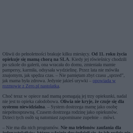
Oliwii do pełnoletności brakuje kilku miesięcy.
Od 11. roku życia
opiekuje się mamą chorą na SLA
. Kiedy jej rówieśnicy chodzili
po szkole do galerii, ona wracała do domu, zmieniała mamie
pampersy, karmiła, odsysała wydzielinę. Przez lata nie mówiła
znajomym, jak spędza czas. – Nie pamiętam zbyt czasu „sprzed”,
jak mama była zdrowa. Jedynie jakieś urywki –
opowiada w
rozmowie z Zero.pl nastolatka
.
Choć teraz w opiece nad mamą pomagają jej trzy opiekunki, nadal
nie jest to opieka całodobowa.
Oliwia nie kryje, że czuje się dla
systemu niewidzialna
. – System dostrzega mamę jako osobę
niepełnosprawną. Czasem dostrzega rodzinę jako opiekunów.
Dzieci tych osób są natomiast zapominane zupełnie – mówi.
– Nie ma dla nich programów.
Nie ma telefonów zaufania dla
jedenastolatków, którzy właśnie dowiedzieli się, że ich rodzic nie