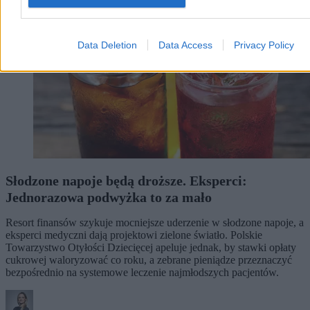
Data Deletion
Data Access
Privacy Policy
Słodzone napoje będą droższe. Eksperci:
Jednorazowa podwyżka to za mało
Resort finansów szykuje mocniejsze uderzenie w słodzone napoje, a
eksperci medyczni dają projektowi zielone światło. Polskie
Towarzystwo Otyłości Dziecięcej apeluje jednak, by stawki opłaty
cukrowej waloryzować co roku, a zebrane pieniądze przeznaczyć
bezpośrednio na systemowe leczenie najmłodszych pacjentów.