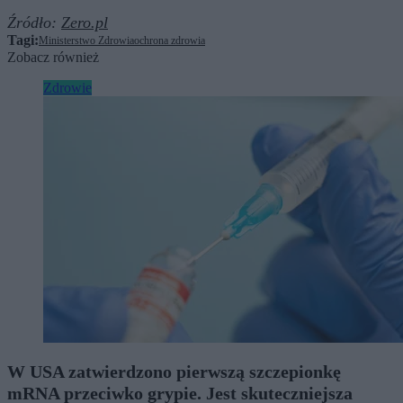
Źródło:
Zero.pl
Tagi:
Ministerstwo Zdrowia
ochrona zdrowia
Zobacz również
Zdrowie
W USA zatwierdzono pierwszą szczepionkę
mRNA przeciwko grypie. Jest skuteczniejsza