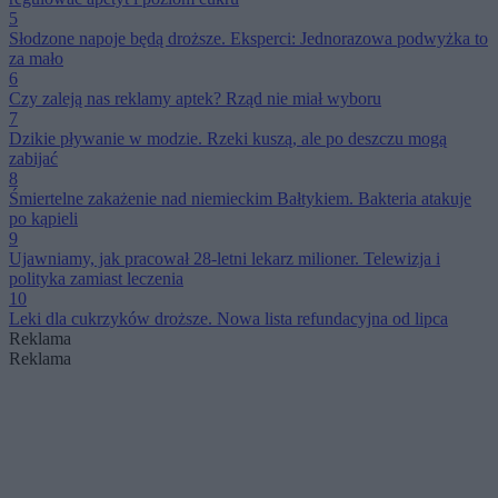
5
Słodzone napoje będą droższe. Eksperci: Jednorazowa podwyżka to
za mało
6
Czy zaleją nas reklamy aptek? Rząd nie miał wyboru
7
Dzikie pływanie w modzie. Rzeki kuszą, ale po deszczu mogą
zabijać
8
Śmiertelne zakażenie nad niemieckim Bałtykiem. Bakteria atakuje
po kąpieli
9
Ujawniamy, jak pracował 28-letni lekarz milioner. Telewizja i
polityka zamiast leczenia
10
Leki dla cukrzyków droższe. Nowa lista refundacyjna od lipca
Reklama
Reklama