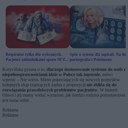
Respirator tylko dla wybranych.
Spór o system dla szpitali. Na liśc
Pacjenci zakładnikami sporu NFZ i
pornografia i Pokémony
biznesu. „Igranie ze zdrowiem”
Korycińska pytana o to,
dlaczego dostosowanie systemu do osób z
niepełnosprawnościami idzie w Polsce tak topornie
, mówi
wprost: – Nie wiem. Mimo pojawiających się nowych pomysłów
kolejnych ekip rządzących żadna z propozycji
nie zbliża się do
rozwiązania prawdziwych problemów pacjentów
. W historii
Oliwii i jej mamy widać wyraźnie, jak bardzo rodzina pozostawiona
jest sama sobie.
Reklama
Reklama