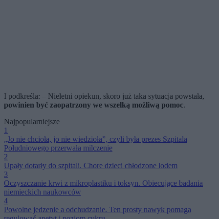
I podkreśla: – Nieletni opiekun, skoro już taka sytuacja powstała,
powinien być zaopatrzony we wszelką możliwą pomoc
.
Najpopularniejsze
1
„Jo nie chcioła, jo nie wiedzioła”, czyli była prezes Szpitala
Południowego przerwała milczenie
2
Upały dotarły do szpitali. Chore dzieci chłodzone lodem
3
Oczyszczanie krwi z mikroplastiku i toksyn. Obiecujące badania
niemieckich naukowców
4
Powolne jedzenie a odchudzanie. Ten prosty nawyk pomaga
regulować apetyt i poziom cukru