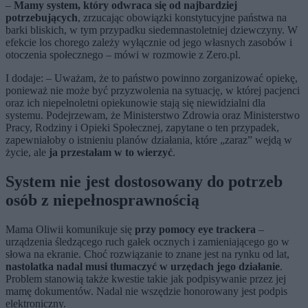
–
Mamy system, który odwraca się od najbardziej
potrzebujących
, zrzucając obowiązki konstytucyjne państwa na
barki bliskich, w tym przypadku siedemnastoletniej dziewczyny. W
efekcie los chorego zależy wyłącznie od jego własnych zasobów i
otoczenia społecznego – mówi w rozmowie z Zero.pl.
I dodaje: – Uważam, że to państwo powinno zorganizować opiekę,
ponieważ nie może być przyzwolenia na sytuację, w której pacjenci
oraz ich niepełnoletni opiekunowie stają się niewidzialni dla
systemu. Podejrzewam, że Ministerstwo Zdrowia oraz Ministerstwo
Pracy, Rodziny i Opieki Społecznej, zapytane o ten przypadek,
zapewniałoby o istnieniu planów działania, które „zaraz” wejdą w
życie, ale
ja przestałam w to wierzyć
.
System nie jest dostosowany do potrzeb
osób z niepełnosprawnością
Mama Oliwii komunikuje się
przy pomocy eye trackera
–
urządzenia śledzącego ruch gałek ocznych i zamieniającego go w
słowa na ekranie. Choć rozwiązanie to znane jest na rynku od lat,
nastolatka nadal musi tłumaczyć w urzędach jego działanie
.
Problem stanowią także kwestie takie jak podpisywanie przez jej
mamę dokumentów. Nadal nie wszędzie honorowany jest podpis
elektroniczny.