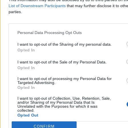
List of Downstream Participants
that may further disclose it to othe
parties.
Upały dotarły do szpitali. Chore dzieci chłodzone
Personal Data Processing Opt Outs
lodem
I want to opt-out of the Sharing of my personal data.
Ekstremalne upały postawiły w trudnej sytuacji nawet szpitale. Na
Opted In
oddziale kardiologii dziecięcej w Rzeszowie nie ma klimatyzacji, a
rodzice sami chłodzą dzieci lodem i wiatrakami. Personel przyznaje,
I want to opt-out of the Sale of my Personal Data.
że modernizacja wymagałaby remontu całego oddziału, a nowy
Opted In
budynek powstanie dopiero za trzy lata.
I want to opt-out of processing my Personal Data for
Targeted Advertising.
Opted In
Tomasz Pałasz
Wczoraj 16:57
I want to opt-out of Collection, Use, Retention, Sale,
and/or Sharing of my Personal Data that Is
3 min
Unrelated with the Purposes for which it was
collected.
Zdrowie
Opted Out
CONFIRM