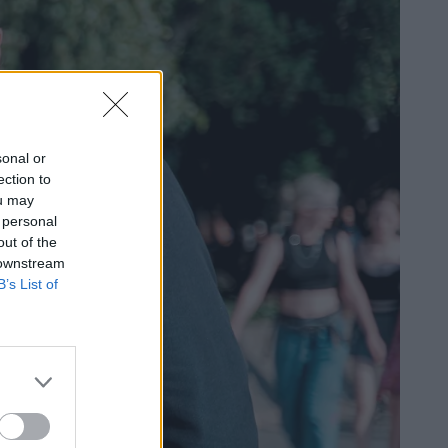
sonal or
ection to
ou may
 personal
out of the
 downstream
B’s List of