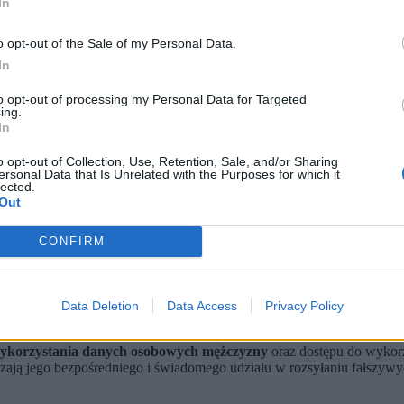
In
o opt-out of the Sale of my Personal Data.
In
to opt-out of processing my Personal Data for Targeted
ing.
In
o opt-out of Collection, Use, Retention, Sale, and/or Sharing
ersonal Data that Is Unrelated with the Purposes for which it
lected.
Out
 został zwolniony, a jego status został zmieniony na pokrzywdzone
sporu politycznego. Podkreśliła przy tym, że musi ona reagować na 
CONFIRM
arakter rozwojowy.
twie dotyczącym serii fałszywych alarmów. Zatrzymany w sobotę
53-l
olniony do domu
. Analiza systemów teleinformatycznych wykazała, że
Data Deletion
Data Access
Privacy Policy
wykorzystania danych osobowych mężczyzny
oraz dostępu do wykorz
ają jego bezpośredniego i świadomego udziału w rozsyłaniu fałszywyc