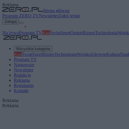
Reklama
Strona główna
Program ZERO TV
Newsletter
Zgłoś temat
Zaloguj
Na żywo
Program TV
Kraj
Świat
Sport
Opinie
Biznes
Technologia
Wojsk
Wszystkie kategorie
Kraj
Świat
Sport
Biznes
Technologia
Wojsko
Zdrowie
Kultura
Nau
Program TV
Najnowsze
Newsletter
Redakcja
Reklama
Regulamin
Kontakt
Reklama
Reklama