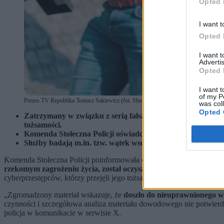
Opted 
I want t
Opted 
I want 
Advertis
Opted 
I want t
of my P
Prezes TV Republika Tomasz Sakiewicz (fot. Shutterstock)
was col
Opted 
Zatrzymany w związku z serią fałszywych zgłoszeń 53-latek
tożsamości.
Komenda Stołeczna Policji oświadczyła, że nie jest stroną 
Służby badają m.in. tzw. wątek wschodni. Śledztwo ma ch
Komenda Stołeczna Policji poinformowała o nagłym zwrocie w śledz
rzekomym zagrożeniu życia, został oczyszczony z zarzutów i zw
cyberprzestępców, którzy przejęli jego tożsamość.
„Zgromadzony materiał wskazuje, że
doszło do nieuprawnionego 
czynności i szczegółowa analiza materiału dowodowego nie potwierdz
policja w komunikacie w serwisie X.