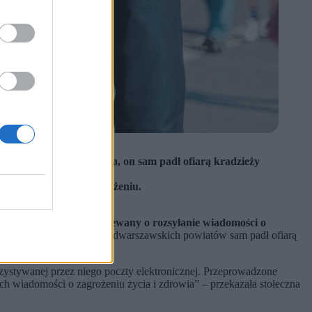
go. Jak informuje policja, on sam padł ofiarą kradzieży
każde zgłoszenie o zagrożeniu.
etni mężczyzna, podejrzewany o rozsyłanie wiadomości o
 mieszkaniec jednego z podwarszawskich powiatów sam padł ofiarą
ystywanej przez niego poczty elektronicznej. Przeprowadzone
h wiadomości o zagrożeniu życia i zdrowia” – przekazała stołeczna