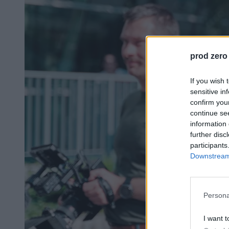
prod zero
If you wish 
sensitive in
confirm you
continue se
information 
further disc
participants
Downstream 
Persona
I want t