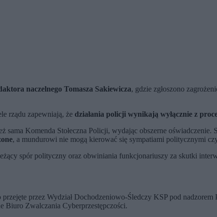
edaktora naczelnego Tomasza Sakiewicza
, gdzie zgłoszono zagrożenie
ele rządu zapewniają, że
działania policji wynikają wyłącznie z proc
ież sama Komenda Stołeczna Policji, wydając obszerne oświadczenie. 
zone
, a mundurowi nie mogą kierować się sympatiami politycznymi cz
ieżący spór polityczny oraz obwiniania funkcjonariuszy za skutki int
stało przejęte przez Wydział Dochodzeniowo-Śledczy KSP pod nadzor
ne Biuro Zwalczania Cyberprzestępczości.