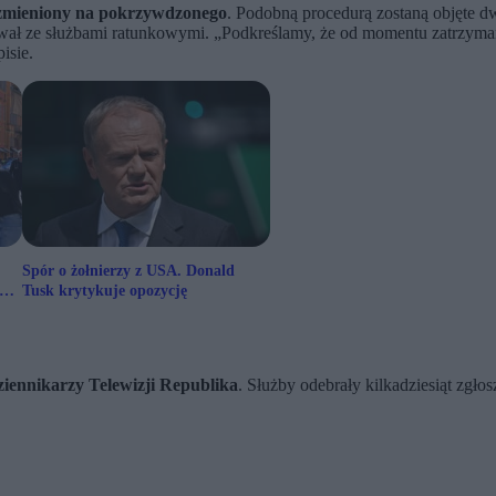
 zmieniony na pokrzywdzonego
. Podobną procedurą zostaną objęte d
ował ze służbami ratunkowymi. „Podkreślamy, że od momentu zatrzyman
isie.
Spór o żołnierzy z USA. Donald
ów
Tusk krytykuje opozycję
iennikarzy Telewizji Republika
. Służby odebrały kilkadziesiąt zgł