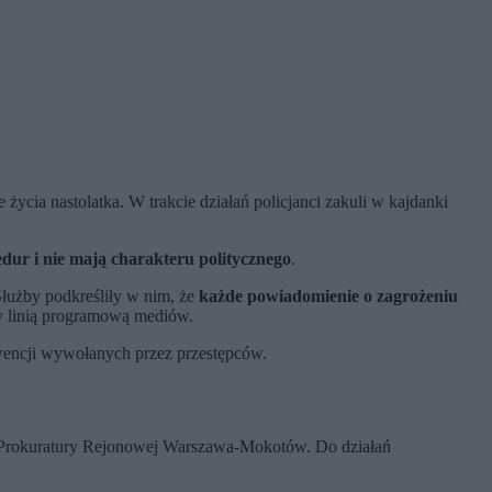
 życia nastolatka. W trakcie działań policjanci zakuli w kajdanki
edur i nie mają charakteru politycznego
.
Służby podkreśliły w nim, że
każde powiadomienie o zagrożeniu
y linią programową mediów.
erwencji wywołanych przez przestępców.
em Prokuratury Rejonowej Warszawa-Mokotów. Do działań