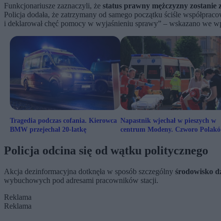
Funkcjonariusze zaznaczyli, że
status prawny mężczyzny zostanie
Policja dodała, że zatrzymany od samego początku ściśle współprac
i deklarował chęć pomocy w wyjaśnieniu sprawy” – wskazano we wp
Tragedia podczas cofania. Kierowca
Napastnik wjechał w pieszych w
BMW przejechał 20-latkę
centrum Modeny. Czworo Polak
wśród rannych
Policja odcina się od wątku politycznego
Akcja dezinformacyjna dotknęła w sposób szczególny
środowisko dz
wybuchowych pod adresami pracowników stacji.
Reklama
Reklama