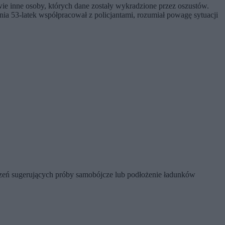
wie inne osoby, których dane zostały wykradzione przez oszustów.
ia 53-latek współpracował z policjantami, rozumiał powagę sytuacji
oszeń sugerujących próby samobójcze lub podłożenie ładunków