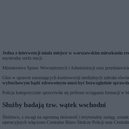
Jedna z interwencji miała miejsce w warszawskim mieszkaniu r
asystentkę szefa stacji.
Ministerstwo Spraw Wewnętrznych i Administracji oraz przedstawici
Głos w sprawie narastających kontrowersji medialnych zabrała równ
wybuchowym bądź zdrowotnym musi być bezwzględnie sprawd
Policja kategorycznie sprzeciwiła się próbom wciągania formacji w b
Służby badają tzw. wątek wschodni
Śledztwo, z uwagi na ogromną złożoność i terytorialny zasięg, zo
operacyjnych włączono Centralne Biuro Śledcze Policji oraz Central