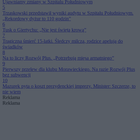
Ujawniamy zmiany w Szpitalu Południowym
5
Trzaskowski przedstawił wyniki audytu w Szpitalu Południowym.
„Rekordowy dyżur to 110 godzin”
6
Tusk o Giertychu: „Nie jest świętą krową”
7
Tragiczna śmierć 15-latki. Śledczy milczą, rodzice apelują do
świadków
8
Na to liczy Rozwój Plus. „Potrzebują mięsa armatniego”
9
Pierwszy przelew dla klubu Morawieckiego. Na razie Rozwój Plus
bez subwencji
10
Mazurek pyta o koszt prezydenckiej imprezy. Minister: Szczerze, to
nie wiem
Reklama
Reklama