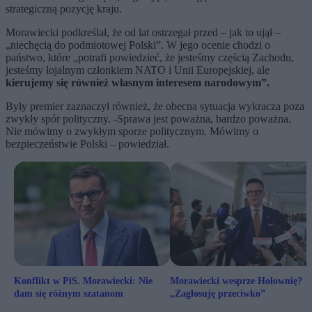
strategiczną pozycję kraju.
Morawiecki podkreślał, że od lat ostrzegał przed – jak to ujął –
„niechęcią do podmiotowej Polski”. W jego ocenie chodzi o
państwo, które „potrafi powiedzieć, że jesteśmy częścią Zachodu,
jesteśmy lojalnym członkiem NATO i Unii Europejskiej, ale
kierujemy się również własnym interesem narodowym”.
Były premier zaznaczył również, że obecna sytuacja wykracza poza
zwykły spór polityczny. -Sprawa jest poważna, bardzo poważna.
Nie mówimy o zwykłym sporze politycznym. Mówimy o
bezpieczeństwie Polski – powiedział.
Konflikt w PiS. Morawiecki: Nie
Morawiecki wesprze Hołownię?
dam się różnym szatanom
„Zagłosuję przeciwko”