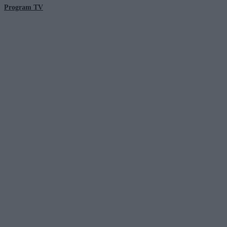
Program TV
© 2026 Kanał Zero Spółka Akcyjna