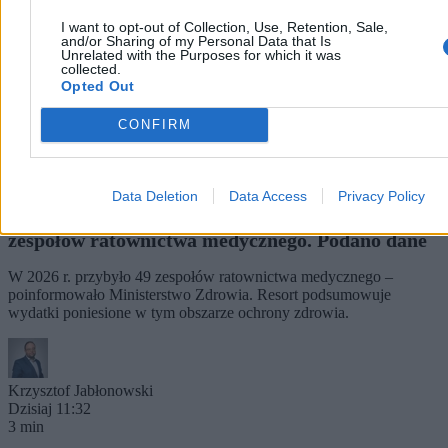
I want to opt-out of Collection, Use, Retention, Sale,
and/or Sharing of my Personal Data that Is
Unrelated with the Purposes for which it was
collected.
Opted Out
CONFIRM
Data Deletion
Data Access
Privacy Policy
Ministerstwo Zdrowia: Mamy coraz więcej
zespołów ratownictwa medycznego. Podano dane
W 2026 r. przybyło 49 zespołów ratownictwa medycznego –
poinformowało Ministerstwo Zdrowia. Resort podsumowuje
wydatki poniesione w tym obszarze ochrony zdrowia.
Krzysztof Jabłonowski
Dzisiaj 11:32
3 min