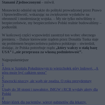
Stanami Zjednoczonymi
– mówił.
Morawiecki odniósł się także do polityki prowadzonej przez Prawo
i Sprawiedliwość, wskazując na zwiększenie wydatków na
obronność i modernizację wojska. – My nie tylko mówiliśmy o
bezpieczeństwie, my bezpieczeństwo Polski realnie budowaliśmy –
podkreślił.
W końcowej części wypowiedzi zaostrzył ton wobec obecnego
premiera. – Dalsze kierowanie rządem przez Donalda Tuska staje
się problemem bezpieczeństwa państwa polskiego – stwierdził,
dodając, że Polska potrzebuje rządu
„który walczy o stałą bazę
USA” i „nie przeprasza za własną podmiotowość”.
Najpopularniejsze
1
Afera w Szpitalu Południowym to wierzchołek góry lodowej. „A
góra może być całkiem spora”
2
Nawrocki niszczy, ale wajb się zgadza. O roku prezydentury
3
Upały do 38 stopni i nawałnice. IMGW i RCB wydały alerty dla
Polski
4
Mniej łóżek dla pacjentów, więcej gabinetów dla lekarzy.