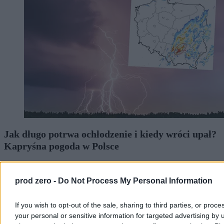
Jak długo potrwa ochłodzenie i kiedy wróci upał?
Kapryśna pogoda w Polsce
Na południu i wschodzie kraju obowiązują ostrzeżenia IMGW
przed burzami. Strefa intensywnych opadów przesuwa się teraz na
prod zero -
Do Not Process My Personal Information
wschód od Krakowa. Jest wyraźnie chłodniej, ale prognozy nie
pozostawiają złudzeń. Upały wrócą.
If you wish to opt-out of the sale, sharing to third parties, or proce
your personal or sensitive information for targeted advertising by 