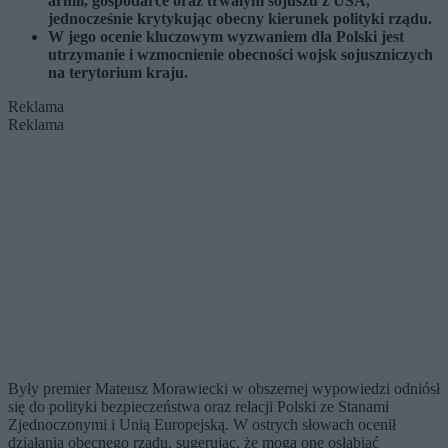
armii, gospodarce oraz trwałym sojuszu z USA,
jednocześnie krytykując obecny kierunek polityki rządu.
W jego ocenie kluczowym wyzwaniem dla Polski jest
utrzymanie i wzmocnienie obecności wojsk sojuszniczych
na terytorium kraju.
Reklama
Reklama
Były premier Mateusz Morawiecki w obszernej wypowiedzi odniósł
się do polityki bezpieczeństwa oraz relacji Polski ze Stanami
Zjednoczonymi i Unią Europejską. W ostrych słowach ocenił
działania obecnego rządu, sugerując, że mogą one osłabiać