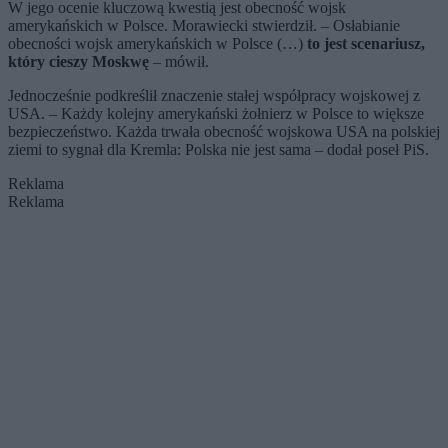
W jego ocenie kluczową kwestią jest obecność wojsk
amerykańskich w Polsce. Morawiecki stwierdził. – Osłabianie
obecności wojsk amerykańskich w Polsce (…)
to jest scenariusz,
który cieszy Moskwę
– mówił.
Jednocześnie podkreślił znaczenie stałej współpracy wojskowej z
USA. – Każdy kolejny amerykański żołnierz w Polsce to większe
bezpieczeństwo. Każda trwała obecność wojskowa USA na polskiej
ziemi to sygnał dla Kremla: Polska nie jest sama – dodał poseł PiS.
Reklama
Reklama