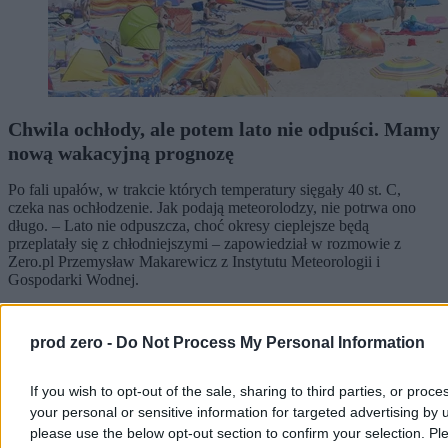
Chwila ochłody, ale potem lato nie odpuści. Mamy
nową wakacyjną prognozę
Po fali upałów, w trakcie których temperatury sięgały 40 st. C,
czeka nas ochłodzenie. Jak podają meteorolodzy, nie potrwa ono
długo. – Lato nie odpuszcza, choć okresy cieplejsze będą
przeplatały się z chłodniejszymi – zapowiedział w rozmowie z
Zero.pl Przemysław Makarewicz z Instytutu Meteorologii i
Gospodarki Wodnej.
prod zero -
Do Not Process My Personal Information
Paweł Żurek
Wczoraj 19:12
If you wish to opt-out of the sale, sharing to third parties, or proce
4 min
Reklama
your personal or sensitive information for targeted advertising by 
Reklama
please use the below opt-out section to confirm your selection. Pl