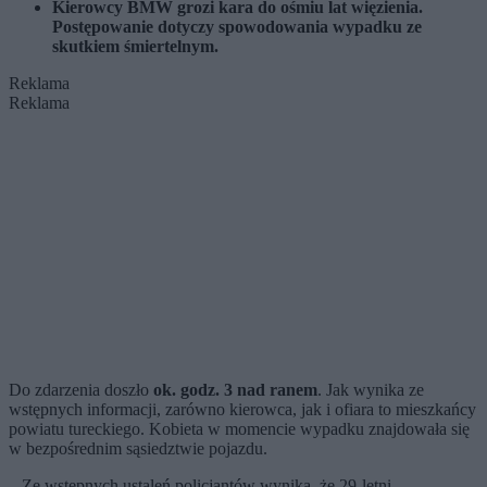
Kierowcy BMW grozi kara do ośmiu lat więzienia.
Postępowanie dotyczy spowodowania wypadku ze
skutkiem śmiertelnym.
Reklama
Reklama
Do zdarzenia doszło
ok. godz. 3 nad ranem
. Jak wynika ze
wstępnych informacji, zarówno kierowca, jak i ofiara to mieszkańcy
powiatu tureckiego. Kobieta w momencie wypadku znajdowała się
w bezpośrednim sąsiedztwie pojazdu.
– Ze wstępnych ustaleń policjantów wynika, że 29-letni