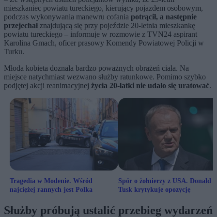
mieszkaniec powiatu tureckiego, kierujący pojazdem osobowym,
podczas wykonywania manewru cofania
potrącił, a następnie
przejechał
znajdującą się przy pojeździe 20-letnia mieszkankę
powiatu tureckiego – informuje w rozmowie z TVN24 aspirant
Karolina Gmach, oficer prasowy Komendy Powiatowej Policji w
Turku.
Młoda kobieta doznała bardzo poważnych obrażeń ciała. Na
miejsce natychmiast wezwano służby ratunkowe. Pomimo szybko
podjętej akcji reanimacyjnej
życia 20-latki nie udało się uratować
.
Tragedia w Modenie. Wśród
Spór o żołnierzy z USA. Donald
najciężej rannych jest Polka
Tusk krytykuje opozycję
Służby próbują ustalić przebieg wydarzeń