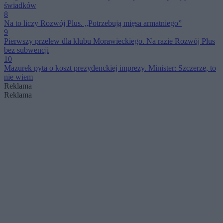
świadków
8
Na to liczy Rozwój Plus. „Potrzebują mięsa armatniego”
9
Pierwszy przelew dla klubu Morawieckiego. Na razie Rozwój Plus
bez subwencji
10
Mazurek pyta o koszt prezydenckiej imprezy. Minister: Szczerze, to
nie wiem
Reklama
Reklama