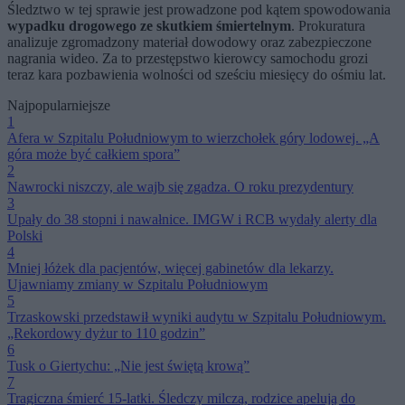
Śledztwo w tej sprawie jest prowadzone pod kątem spowodowania
wypadku drogowego ze skutkiem śmiertelnym
. Prokuratura
analizuje zgromadzony materiał dowodowy oraz zabezpieczone
nagrania wideo. Za to przestępstwo kierowcy samochodu grozi
teraz kara pozbawienia wolności od sześciu miesięcy do ośmiu lat.
Najpopularniejsze
1
Afera w Szpitalu Południowym to wierzchołek góry lodowej. „A
góra może być całkiem spora”
2
Nawrocki niszczy, ale wajb się zgadza. O roku prezydentury
3
Upały do 38 stopni i nawałnice. IMGW i RCB wydały alerty dla
Polski
4
Mniej łóżek dla pacjentów, więcej gabinetów dla lekarzy.
Ujawniamy zmiany w Szpitalu Południowym
5
Trzaskowski przedstawił wyniki audytu w Szpitalu Południowym.
„Rekordowy dyżur to 110 godzin”
6
Tusk o Giertychu: „Nie jest świętą krową”
7
Tragiczna śmierć 15-latki. Śledczy milczą, rodzice apelują do