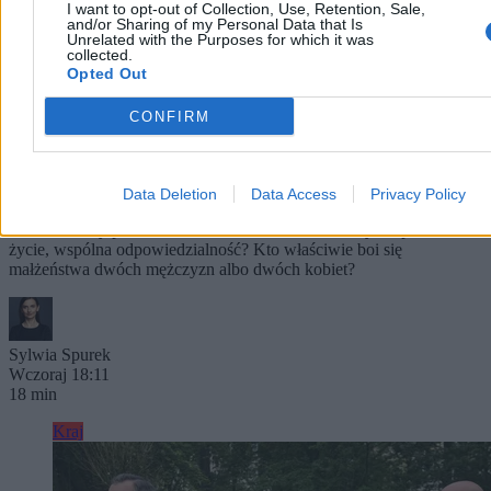
I want to opt-out of Collection, Use, Retention, Sale,
and/or Sharing of my Personal Data that Is
Unrelated with the Purposes for which it was
collected.
Opted Out
CONFIRM
Kto się boi małżeństwa dwóch mężczyzn (albo
małżeństwa dwóch kobiet)?
Komu szkodzi to, że państwo uzna więź, która już istnieje: prawną,
Data Deletion
Data Access
Privacy Policy
osobistą, rodzinną, życiową? Kogo i dlaczego boli to, że państwo
nazwie rzeczy po imieniu: małżeństwo – dwie osoby, wspólne
życie, wspólna odpowiedzialność? Kto właściwie boi się
małżeństwa dwóch mężczyzn albo dwóch kobiet?
Sylwia Spurek
Wczoraj 18:11
18 min
Kraj