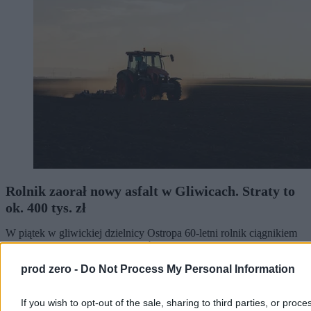
Rolnik zaorał nowy asfalt w Gliwicach. Straty to
ok. 400 tys. zł
W piątek w gliwickiej dzielnicy Ostropa 60-letni rolnik ciągnikiem
marki Ursus celowo wjechał na świeżo położony asfalt, niszcząc
pługiem ok. 200 metrów nowej jezdni. Twierdził, że droga należy
prod zero -
Do Not Process My Personal Information
do niego. Policja zatrzymała go na gorącym uczynku. Straty
oszacowano wstępnie na ok. 400 tys. zł.
If you wish to opt-out of the sale, sharing to third parties, or proce