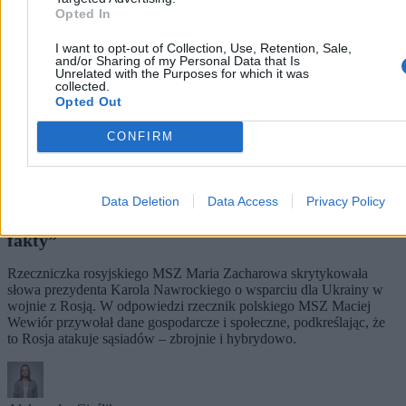
Opted In
I want to opt-out of Collection, Use, Retention, Sale,
and/or Sharing of my Personal Data that Is
Unrelated with the Purposes for which it was
collected.
Opted Out
CONFIRM
Data Deletion
Data Access
Privacy Policy
Rzecznik MSZ odpowiada Zacharowej. „Czas na
fakty”
Rzeczniczka rosyjskiego MSZ Maria Zacharowa skrytykowała
słowa prezydenta Karola Nawrockiego o wsparciu dla Ukrainy w
wojnie z Rosją. W odpowiedzi rzecznik polskiego MSZ Maciej
Wewiór przywołał dane gospodarcze i społeczne, podkreślając, że
to Rosja atakuje sąsiadów – zbrojnie i hybrydowo.