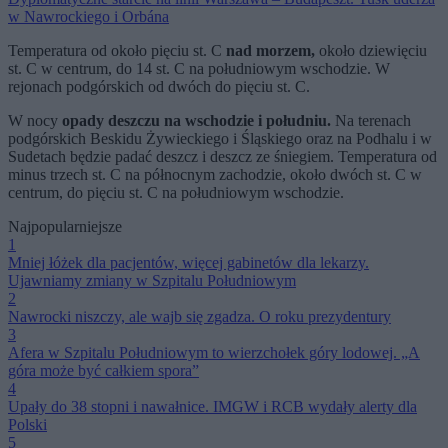
w Nawrockiego i Orbána
Temperatura od około pięciu st. C
nad morzem,
około dziewięciu
st. C w centrum, do 14 st. C na południowym wschodzie. W
rejonach podgórskich od dwóch do pięciu st. C.
W nocy
opady deszczu na wschodzie i południu.
Na terenach
podgórskich Beskidu Żywieckiego i Śląskiego oraz na Podhalu i w
Sudetach będzie padać deszcz i deszcz ze śniegiem. Temperatura od
minus trzech st. C na północnym zachodzie, około dwóch st. C w
centrum, do pięciu st. C na południowym wschodzie.
Najpopularniejsze
1
Mniej łóżek dla pacjentów, więcej gabinetów dla lekarzy.
Ujawniamy zmiany w Szpitalu Południowym
2
Nawrocki niszczy, ale wajb się zgadza. O roku prezydentury
3
Afera w Szpitalu Południowym to wierzchołek góry lodowej. „A
góra może być całkiem spora”
4
Upały do 38 stopni i nawałnice. IMGW i RCB wydały alerty dla
Polski
5