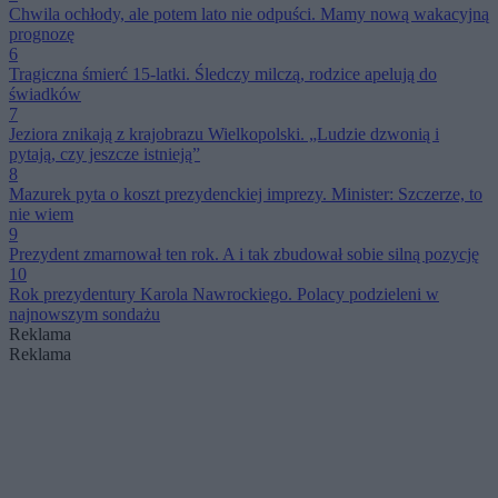
Chwila ochłody, ale potem lato nie odpuści. Mamy nową wakacyjną
prognozę
6
Tragiczna śmierć 15-latki. Śledczy milczą, rodzice apelują do
świadków
7
Jeziora znikają z krajobrazu Wielkopolski. „Ludzie dzwonią i
pytają, czy jeszcze istnieją”
8
Mazurek pyta o koszt prezydenckiej imprezy. Minister: Szczerze, to
nie wiem
9
Prezydent zmarnował ten rok. A i tak zbudował sobie silną pozycję
10
Rok prezydentury Karola Nawrockiego. Polacy podzieleni w
najnowszym sondażu
Reklama
Reklama