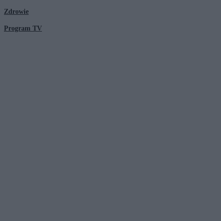
Zdrowie
Program TV
© 2026 Kanał Zero Spółka Akcyjna