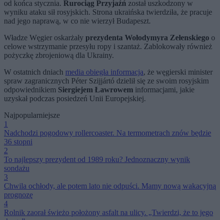
od końca stycznia.
Rurociąg Przyjaźń
został uszkodzony w
wyniku ataku sił rosyjskich. Strona ukraińska twierdziła, że pracuje
nad jego naprawą, w co nie wierzył Budapeszt.
Władze Węgier oskarżały
prezydenta Wołodymyra Zełenskiego
o
celowe wstrzymanie przesyłu ropy i szantaż. Zablokowały również
pożyczkę zbrojeniową dla Ukrainy.
W ostatnich dniach
media obiegła informacja
, że węgierski minister
spraw zagranicznych Péter Szijjártó dzielił się ze swoim rosyjskim
odpowiednikiem
Siergiejem Ławrowem
informacjami, jakie
uzyskał podczas posiedzeń Unii Europejskiej.
Najpopularniejsze
1
Nadchodzi pogodowy rollercoaster. Na termometrach znów będzie
36 stopni
2
To najlepszy prezydent od 1989 roku? Jednoznaczny wynik
sondażu
3
Chwila ochłody, ale potem lato nie odpuści. Mamy nową wakacyjną
prognozę
4
Rolnik zaorał świeżo położony asfalt na ulicy. „Twierdzi, że to jego