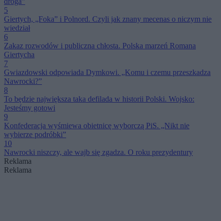
droga”
5
Giertych, „Foka” i Polnord. Czyli jak znany mecenas o niczym nie
wiedział
6
Zakaz rozwodów i publiczna chłosta. Polska marzeń Romana
Giertycha
7
Gwiazdowski odpowiada Dymkowi. „Komu i czemu przeszkadza
Nawrocki?”
8
To będzie największa taka defilada w historii Polski. Wojsko:
Jesteśmy gotowi
9
Konfederacja wyśmiewa obietnicę wyborczą PiS. „Nikt nie
wybierze podróbki”
10
Nawrocki niszczy, ale wajb się zgadza. O roku prezydentury
Reklama
Reklama