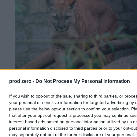
prod zero -
Do Not Process My Personal Information
Puma pojawiła się na Mazowszu. Służby
ostrzegają mieszkańców
If you wish to opt-out of the sale, sharing to third parties, or proce
your personal or sensitive information for targeted advertising by 
Pumę zauważono w okolicach wsi Osiek-Wólka w powiecie
please use the below opt-out section to confirm your selection. Pl
ciechanowskim. Lokalne służby zarządzania kryzysowego apelują
that after your opt-out request is processed you may continue see
do mieszkańców kilku miejscowości o szczególną ostrożność i
niewchodzenie do pobliskich lasów oraz zadrzewień.
interest-based ads based on personal information utilized by us or
personal information disclosed to third parties prior to your opt-ou
may separately opt-out of the further disclosure of your personal