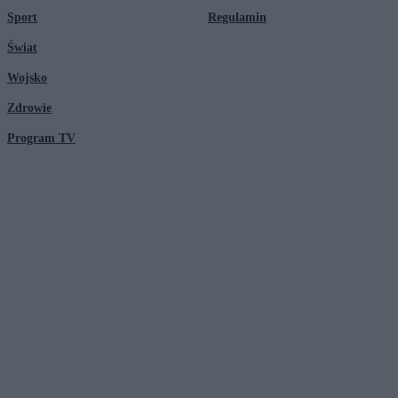
Sport
Regulamin
Świat
Wojsko
Zdrowie
Program TV
© 2026 Kanał Zero Spółka Akcyjna