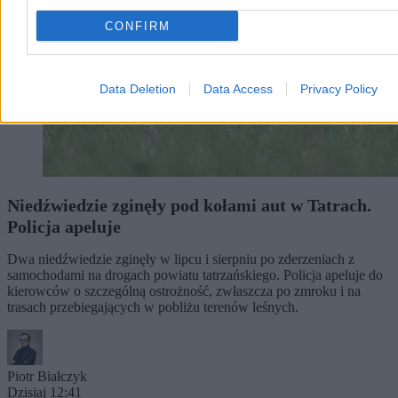
CONFIRM
Data Deletion
Data Access
Privacy Policy
Niedźwiedzie zginęły pod kołami aut w Tatrach.
Policja apeluje
Dwa niedźwiedzie zginęły w lipcu i sierpniu po zderzeniach z
samochodami na drogach powiatu tatrzańskiego. Policja apeluje do
kierowców o szczególną ostrożność, zwłaszcza po zmroku i na
trasach przebiegających w pobliżu terenów leśnych.
Piotr Białczyk
Dzisiaj 12:41