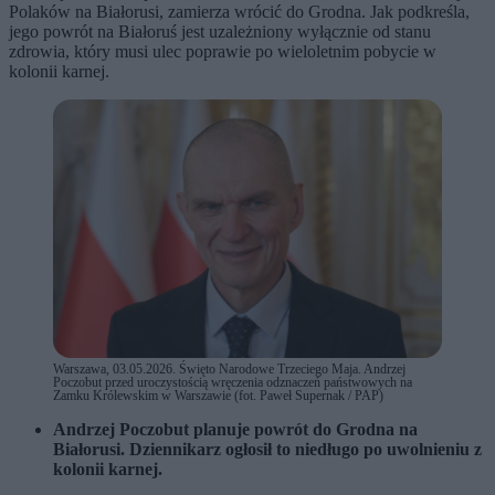
Polaków na Białorusi, zamierza wrócić do Grodna. Jak podkreśla,
jego powrót na Białoruś jest uzależniony wyłącznie od stanu
zdrowia, który musi ulec poprawie po wieloletnim pobycie w
kolonii karnej.
Warszawa, 03.05.2026. Święto Narodowe Trzeciego Maja. Andrzej
Poczobut przed uroczystością wręczenia odznaczeń państwowych na
Zamku Królewskim w Warszawie (fot. Paweł Supernak / PAP)
Andrzej Poczobut planuje powrót do Grodna na
Białorusi. Dziennikarz ogłosił to niedługo po uwolnieniu z
kolonii karnej.