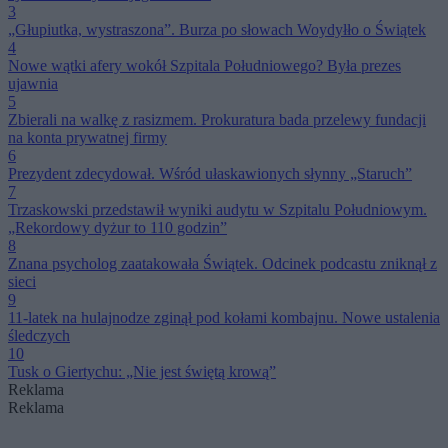
3
„Głupiutka, wystraszona”. Burza po słowach Woydyłło o Świątek
4
Nowe wątki afery wokół Szpitala Południowego? Była prezes
ujawnia
5
Zbierali na walkę z rasizmem. Prokuratura bada przelewy fundacji
na konta prywatnej firmy
6
Prezydent zdecydował. Wśród ułaskawionych słynny „Staruch”
7
Trzaskowski przedstawił wyniki audytu w Szpitalu Południowym.
„Rekordowy dyżur to 110 godzin”
8
Znana psycholog zaatakowała Świątek. Odcinek podcastu zniknął z
sieci
9
11-latek na hulajnodze zginął pod kołami kombajnu. Nowe ustalenia
śledczych
10
Tusk o Giertychu: „Nie jest świętą krową”
Reklama
Reklama