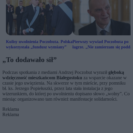
Kulisy uwolnienia Poczobuta. Polska
Pierwszy wywiad Poczobuta po
wykorzystała „fundusz wymiany”
łagrze. „Nie zamierzam się podda
„To dodawało sił”
Podczas spotkania z mediami Andrzej Poczobut wyraził
głęboką
wdzięczność mieszkańcom Białegostoku
za wsparcie okazane w
czasie jego uwięzienia. Na skwerze w tym mieście, przy pomniku
bł. ks. Jerzego Popiełuszki, przez lata stała instalacja z jego
wizerunkiem, do której po uwolnieniu dopisano słowo „wolny”. Co
miesiąc organizowano tam również manifestacje solidarności.
Reklama
Reklama