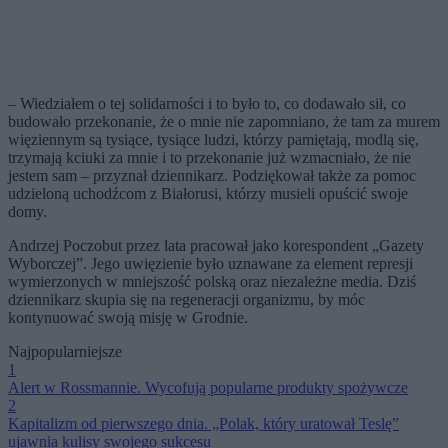
– Wiedziałem o tej solidarności i to było to, co dodawało sił, co
budowało przekonanie, że o mnie nie zapomniano, że tam za murem
więziennym są tysiące, tysiące ludzi, którzy pamiętają, modlą się,
trzymają kciuki za mnie i to przekonanie już wzmacniało, że nie
jestem sam – przyznał dziennikarz. Podziękował także za pomoc
udzieloną uchodźcom z Białorusi, którzy musieli opuścić swoje
domy.
Andrzej Poczobut przez lata pracował jako korespondent „Gazety
Wyborczej”. Jego uwięzienie było uznawane za element represji
wymierzonych w mniejszość polską oraz niezależne media. Dziś
dziennikarz skupia się na regeneracji organizmu, by móc
kontynuować swoją misję w Grodnie.
Najpopularniejsze
1
Alert w Rossmannie. Wycofują popularne produkty spożywcze
2
Kapitalizm od pierwszego dnia. „Polak, który uratował Teslę”
ujawnia kulisy swojego sukcesu