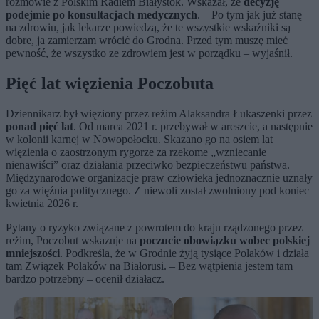
rozmowie z Polskim Radiem Białystok. Wskazał, że
decyzję
podejmie po konsultacjach medycznych
. – Po tym jak już stanę
na zdrowiu, jak lekarze powiedzą, że te wszystkie wskaźniki są
dobre, ja zamierzam wrócić do Grodna. Przed tym muszę mieć
pewność, że wszystko ze zdrowiem jest w porządku – wyjaśnił.
Pięć lat więzienia Poczobuta
Dziennikarz był więziony przez reżim Alaksandra Łukaszenki przez
ponad pięć lat
. Od marca 2021 r. przebywał w areszcie, a następnie
w kolonii karnej w Nowopołocku. Skazano go na osiem lat
więzienia o zaostrzonym rygorze za rzekome „wzniecanie
nienawiści” oraz działania przeciwko bezpieczeństwu państwa.
Międzynarodowe organizacje praw człowieka jednoznacznie uznały
go za więźnia politycznego. Z niewoli został zwolniony pod koniec
kwietnia 2026 r.
Pytany o ryzyko związane z powrotem do kraju rządzonego przez
reżim, Poczobut wskazuje na
poczucie obowiązku wobec polskiej
mniejszości
. Podkreśla, że w Grodnie żyją tysiące Polaków i działa
tam Związek Polaków na Białorusi. – Bez wątpienia jestem tam
bardzo potrzebny – ocenił działacz.