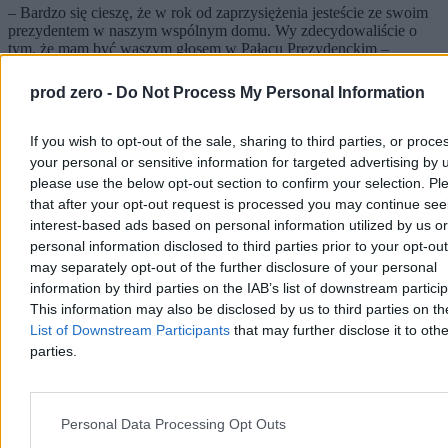
– Bardzo się cieszę, że w rok od zaprzysiężenia jesteście ze swoim
prezydentem w naszym wspólnym domu. Wy zdecydowaliście o
tym, że mam być waszym głosem w Pałacu Prezydenckim –
powiedział Karol Nawrocki podczas obchodów rocznicy jego
zaprzysiężenia na stanowisko prezydenta RP. W trackie wystąpienia
prod zero -
Do Not Process My Personal Information
zapowiedział, że w ciągu kilku miesięcy będzie przedstawiona
prezydencka strategia rozwoju.
If you wish to opt-out of the sale, sharing to third parties, or proce
your personal or sensitive information for targeted advertising by 
please use the below opt-out section to confirm your selection. Pl
Paweł Żurek
that after your opt-out request is processed you may continue see
Dzisiaj 18:56
interest-based ads based on personal information utilized by us or
6 min
personal information disclosed to third parties prior to your opt-ou
Reklama
may separately opt-out of the further disclosure of your personal
Reklama
information by third parties on the IAB’s list of downstream partici
This information may also be disclosed by us to third parties on t
List of Downstream Participants
that may further disclose it to othe
parties.
Personal Data Processing Opt Outs