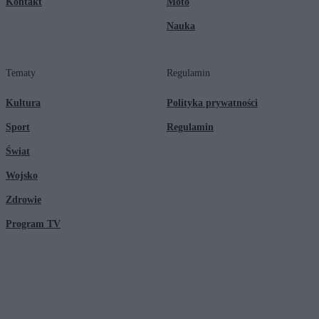
Kontakt
Moto
Nauka
Tematy
Regulamin
Kultura
Polityka prywatności
Sport
Regulamin
Świat
Wojsko
Zdrowie
Program TV
© 2026 Kanał Zero Spółka Akcyjna