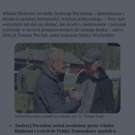
Władze Białorusi zwolniły Andrzeja Poczobuta – dziennikarza i
działacza polskiej mniejszości, więźnia politycznego. – Przy tym
wszystkim nie dał się złamać, nie prosił o ułaskawienie i pozostał
wytrwały w swoich postanowieniach do samego końca – mówi
Zero.pl Tomasz Piechal, autor podcastu Szkice Wschodnie.
Andrzej Poczobut wyszedł na wolność. (fot. X / Donald Tusk)
Andrzej Poczobut został zwolniony przez władze
Białorusi i wrócił do Polski. Dziennikarz spędził w