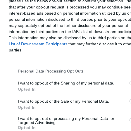
please use the below opt-out section to confirm your selection. Pl
that after your opt-out request is processed you may continue see
interest-based ads based on personal information utilized by us or
Napaść z ostrym przedmiotem w Kamiennej
personal information disclosed to third parties prior to your opt-ou
Górze. 16-latek zatrzymany
may separately opt-out of the further disclosure of your personal
information by third parties on the IAB’s list of downstream partici
W piątkowy wieczór przy ul. Księcia Bolka I w Kamiennej Górze
This information may also be disclosed by us to third parties on t
doszło do napaści z użyciem ostrego przedmiotu na 15-latka.
List of Downstream Participants
that may further disclose it to othe
Nastolatek w stanie zagrażającym życiu trafił śmigłowcem LPR do
parties.
szpitala we Wrocławiu. Podejrzanym o napaść jest zatrzymany 16-
latek; drugiego nastolatka policja zwolniła do domu.
Personal Data Processing Opt Outs
Aleksandra Cieślik
I want to opt-out of the Sharing of my personal data.
Dzisiaj 15:22
Opted In
2 min
Reklama
I want to opt-out of the Sale of my Personal Data.
Reklama
Opted In
I want to opt-out of processing my Personal Data for
Targeted Advertising.
Opted In