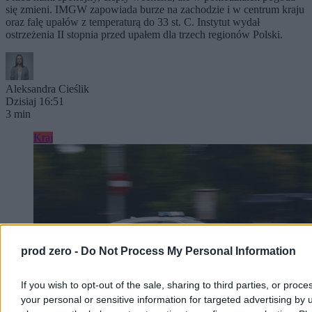
się zmieni. IMGW zapowiada burze na zachodzie i w centrum kraju
oraz falę upałów z temperaturą do 33 st. C. Instytut wydał
ostrzeżenia II stopnia przed upałem dla trzech regionów Polski.
Aleksandra Cieślik
Dzisiaj 16:51
3 min
Kraj
prod zero -
Do Not Process My Personal Information
If you wish to opt-out of the sale, sharing to third parties, or proce
your personal or sensitive information for targeted advertising by 