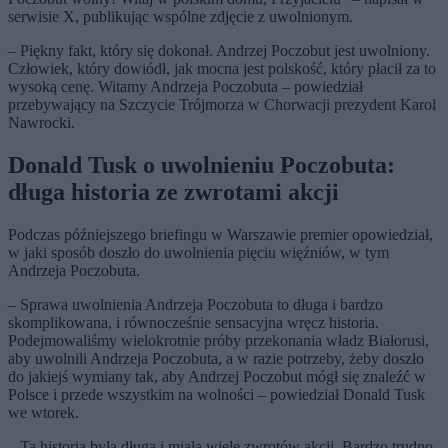
serwisie X, publikując wspólne zdjęcie z uwolnionym.
– Piękny fakt, który się dokonał. Andrzej Poczobut jest uwolniony.
Człowiek, który dowiódł, jak mocna jest polskość, który płacił za to
wysoką cenę. Witamy Andrzeja Poczobuta – powiedział
przebywający na Szczycie Trójmorza w Chorwacji prezydent Karol
Nawrocki.
Donald Tusk o uwolnieniu Poczobuta:
długa historia ze zwrotami akcji
Podczas późniejszego briefingu w Warszawie premier opowiedział,
w jaki sposób doszło do uwolnienia pięciu więźniów, w tym
Andrzeja Poczobuta.
– Sprawa uwolnienia Andrzeja Poczobuta to długa i bardzo
skomplikowana, i równocześnie sensacyjna wręcz historia.
Podejmowaliśmy wielokrotnie próby przekonania władz Białorusi,
aby uwolnili Andrzeja Poczobuta, a w razie potrzeby, żeby doszło
do jakiejś wymiany tak, aby Andrzej Poczobut mógł się znaleźć w
Polsce i przede wszystkim na wolności – powiedział Donald Tusk
we wtorek.
– Ta historia była długa i miała wiele zwrotów akcji. Bardzo trudno