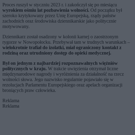
Proces ruszył w styczniu 2023 r. i zakończył się po miesiącu
wyrokiem ośmiu lat pozbawienia wolności.
Od początku był
szeroko krytykowany przez Unię Europejską, rządy państw
zachodnich oraz środowiska dziennikarskie jako politycznie
motywowany.
Dziennikarz został osadzony w kolonii karnej o zaostrzonym
rygorze w Nowopołocku. Przebywał tam w trudnych warunkach –
wielokrotnie trafiał do izolatki, miał ograniczony kontakt z
rodziną oraz utrudniony dostęp do opieki medycznej.
Był on jednym z najbardziej rozpoznawalnych więźniów
politycznych w kraju.
W trakcie uwięzienia otrzymał liczne
międzynarodowe nagrody i wyróżnienia za działalność na rzecz
wolności słowa. Jego nazwisko regularnie pojawiało się w
rezolucjach Parlamentu Europejskiego oraz apelach organizacji
broniących praw człowieka.
Reklama
Reklama