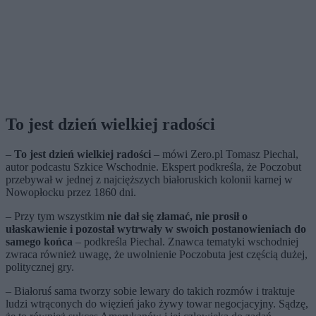
To jest dzień wielkiej radości
–
To jest dzień wielkiej radości
– mówi Zero.pl Tomasz Piechal,
autor podcastu Szkice Wschodnie. Ekspert podkreśla, że Poczobut
przebywał w jednej z najcięższych białoruskich kolonii karnej w
Nowopłocku przez 1860 dni.
– Przy tym wszystkim
nie dał się złamać, nie prosił o
ułaskawienie i pozostał wytrwały w swoich postanowieniach do
samego końca
– podkreśla Piechal. Znawca tematyki wschodniej
zwraca również uwagę, że uwolnienie Poczobuta jest częścią dużej,
politycznej gry.
– Białoruś sama tworzy sobie lewary do takich rozmów i traktuje
ludzi wtrąconych do więzień jako żywy towar negocjacyjny. Sądzę,