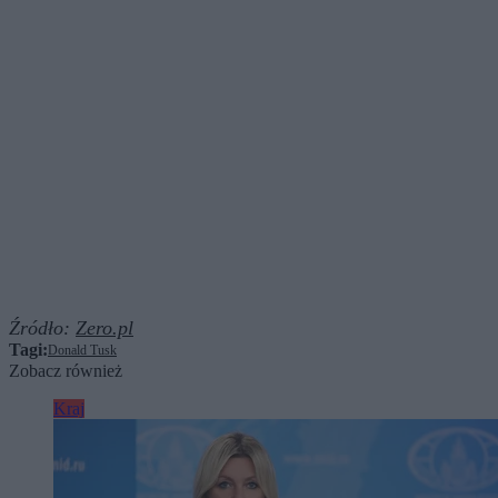
Źródło:
Zero.pl
Tagi:
Donald Tusk
Zobacz również
Kraj