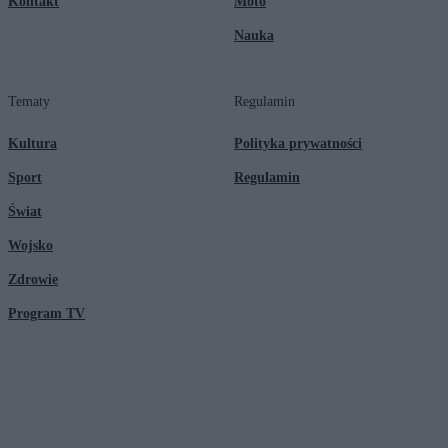
Kontakt
Moto
Nauka
Tematy
Regulamin
Kultura
Polityka prywatności
Sport
Regulamin
Świat
Wojsko
Zdrowie
Program TV
© 2026 Kanał Zero Spółka Akcyjna