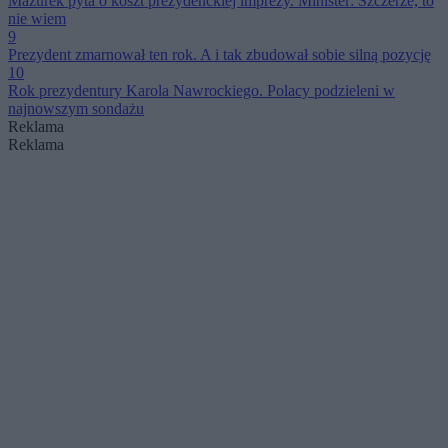
Mazurek pyta o koszt prezydenckiej imprezy. Minister: Szczerze, to
nie wiem
9
Prezydent zmarnował ten rok. A i tak zbudował sobie silną pozycję
10
Rok prezydentury Karola Nawrockiego. Polacy podzieleni w
najnowszym sondażu
Reklama
Reklama