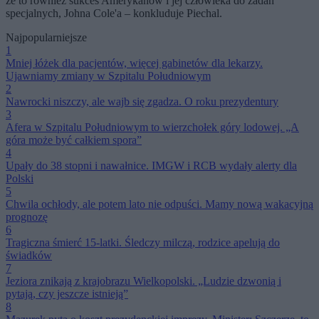
że to również sukces Amerykanów i jej człowieka do zadań
specjalnych, Johna Cole'a – konkluduje Piechal.
Najpopularniejsze
1
Mniej łóżek dla pacjentów, więcej gabinetów dla lekarzy.
Ujawniamy zmiany w Szpitalu Południowym
2
Nawrocki niszczy, ale wajb się zgadza. O roku prezydentury
3
Afera w Szpitalu Południowym to wierzchołek góry lodowej. „A
góra może być całkiem spora”
4
Upały do 38 stopni i nawałnice. IMGW i RCB wydały alerty dla
Polski
5
Chwila ochłody, ale potem lato nie odpuści. Mamy nową wakacyjną
prognozę
6
Tragiczna śmierć 15-latki. Śledczy milczą, rodzice apelują do
świadków
7
Jeziora znikają z krajobrazu Wielkopolski. „Ludzie dzwonią i
pytają, czy jeszcze istnieją”
8