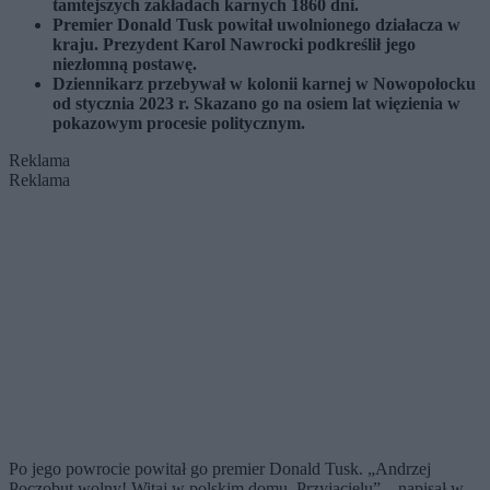
tamtejszych zakładach karnych 1860 dni.
Premier Donald Tusk powitał uwolnionego działacza w
kraju. Prezydent Karol Nawrocki podkreślił jego
niezłomną postawę.
Dziennikarz przebywał w kolonii karnej w Nowopołocku
od stycznia 2023 r. Skazano go na osiem lat więzienia w
pokazowym procesie politycznym.
Reklama
Reklama
Po jego powrocie powitał go premier Donald Tusk. „Andrzej
Poczobut wolny! Witaj w polskim domu, Przyjacielu” – napisał w