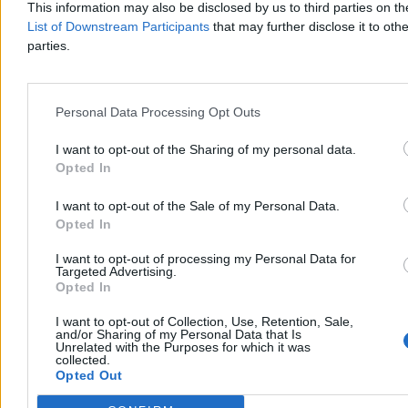
3 min
This information may also be disclosed by us to third parties on t
List of Downstream Participants
that may further disclose it to othe
Kraj
parties.
Personal Data Processing Opt Outs
I want to opt-out of the Sharing of my personal data.
Opted In
I want to opt-out of the Sale of my Personal Data.
Opted In
I want to opt-out of processing my Personal Data for
Targeted Advertising.
Opted In
I want to opt-out of Collection, Use, Retention, Sale,
Zostało 150 km. Czego brakuje do docelowej sieci
and/or Sharing of my Personal Data that Is
autostrad?
Unrelated with the Purposes for which it was
collected.
Opted Out
Większość planowanej sieci autostrad w Polsce jest już
udostępniona kierowcom. Do osiągnięcia ostatecznego celu