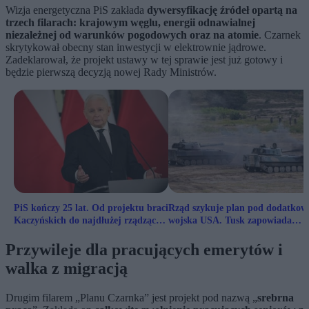
Wizja energetyczna PiS zakłada
dywersyfikację źródeł opartą na
trzech filarach: krajowym węglu, energii odnawialnej
niezależnej od warunków pogodowych oraz na atomie
. Czarnek
skrytykował obecny stan inwestycji w elektrownie jądrowe.
Zadeklarował, że projekt ustawy w tej sprawie jest już gotowy i
będzie pierwszą decyzją nowej Rady Ministrów.
PiS kończy 25 lat. Od projektu braci
Rząd szykuje plan pod dodatkow
Kaczyńskich do najdłużej rządzącej
wojska USA. Tusk zapowiada
partii III RP
specjalne posiedzenie
Przywileje dla pracujących emerytów i
walka z migracją
Drugim filarem „Planu Czarnka” jest projekt pod nazwą „
srebrna