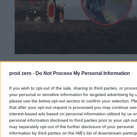
Rolnik zaorał nową drogę. Usłyszał zarzut, grozi
mu do 10 lat więzienia
prod zero -
Do Not Process My Personal Information
Uszkodzenie nowo wyremontowanej nawierzchni na ulicy
Rybackiej w gliwickiej dzielnicy Ostropa skończyło się surowymi
If you wish to opt-out of the sale, sharing to third parties, or proce
konsekwencjami dla lokalnego gospodarza. Rolnik, który zaorał
your personal or sensitive information for targeted advertising by 
pługiem świeży asfalt, usłyszał zarzut zniszczenia mienia o znacznej
please use the below opt-out section to confirm your selection. Pl
wartości. Prokuratura wystąpiła o jego tymczasowe aresztowanie.
that after your opt-out request is processed you may continue see
interest-based ads based on personal information utilized by us or
personal information disclosed to third parties prior to your opt-ou
may separately opt-out of the further disclosure of your personal
Agnieszka Waś-Turecka
information by third parties on the IAB’s list of downstream partici
Dzisiaj 12:14