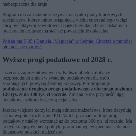
niebezpieczne dla kraju.
Program ma za zadanie zatrzymać na rynku pracy kluczowych
specjalistów, którzy mimo osiągnięcia wieku emerytalnego wciąż
chcą być aktywni zawodowo. Dzięki likwidacji barier fiskalnych
praca na emeryturze ma stać się powszechnie opłacalna.
Polska ma F-35 i Daniela „Magicala” w Sejmie. Chociaż o mundial
nie musi się martwić
Wyższe progi podatkowe od 2028 r.
Trzecia z zaprezentowanych w Kaliszu obietnic dotyczy
bezpośrednich zmian w systemie podatkowym dla osób
zarabiających powyżej średniej krajowej. PiS proponuje
podniesienie drugiego progu podatkowego z obecnego poziomu
120 tys. zł do 180 tys. zł rocznie
. Zmiana ta ma przynieść ulgę
podatkową setkom tysięcy specjalistów.
Jeszcze większe korzyści mają odnieść małżeństwa, które decydują
się na wspólne rozliczanie PIT. W ich przypadku drugi próg
podatkowy miałby wzrosnąć aż do poziomu 360 tys. zł rocznie. Ma
to być kolejny element polityki prorodzinnej i wspierania stabilności
finansowej polskich małżeństw.