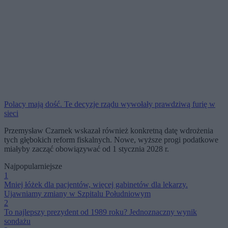
Polacy mają dość. Te decyzje rządu wywołały prawdziwą furię w
sieci
Przemysław Czarnek wskazał również konkretną datę wdrożenia
tych głębokich reform fiskalnych. Nowe, wyższe progi podatkowe
miałyby zacząć obowiązywać od 1 stycznia 2028 r.
Najpopularniejsze
1
Mniej łóżek dla pacjentów, więcej gabinetów dla lekarzy.
Ujawniamy zmiany w Szpitalu Południowym
2
To najlepszy prezydent od 1989 roku? Jednoznaczny wynik
sondażu