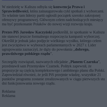
W niedzielę w Kaliszu odbyła się
konwencja Prawa i
Sprawiedliwości
, która zainaugurowała cykl spotkań z wyborcami.
To właśnie tam liderzy partii ogłosili początek szeroko zakrojonej
ofensywy programowej. Głównym celem nadchodzących miesięcy
ma być przekonanie Polaków do nowej wizji rozwoju kraju.
Prezes PiS Jarosław Kaczyński
podkreślił, że spotkanie w Kaliszu
nie stanowi jeszcze formalnego rozpoczęcia kampanii wyborczej.
Określił je jednak jako podjęcie wielkiego wysiłku, którego celem
jest zwycięstwo w wyborach parlamentarnych w 2027 r. Lider
ugrupowania zaznaczył, że dąży do powołania „
dobrego,
prawdziwego polskiego rządu
”.
Szczegóły rozwiązań, nazwanych oficjalnie „
Planem Czarnka
”,
przedstawił sam Przemysław Czarnek. Polityk zapewnił, że
propozycje są częścią kompleksowego i ambitnego planu dla Polski.
Zapowiedział również, że jeśli PiS przejmie władzę, wszystkie 21
punktów programu zostanie zrealizowanych w ciągu pierwszych stu
dni funkcjonowania nowego rządu.
Reklama
Reklama