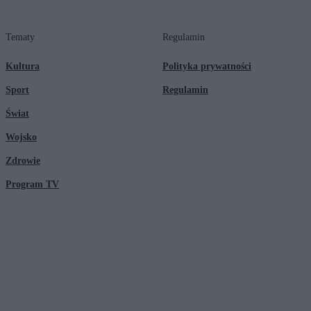
Tematy
Regulamin
Kultura
Polityka prywatności
Sport
Regulamin
Świat
Wojsko
Zdrowie
Program TV
© 2026 Kanał Zero Spółka Akcyjna