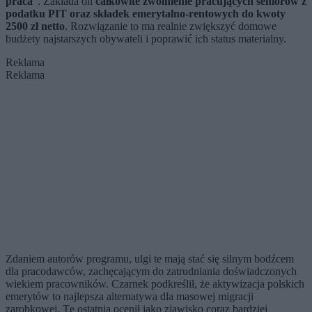
praca
”. Zakłada on
całkowite zwolnienie pracujących seniorów z
podatku PIT oraz składek emerytalno-rentowych do kwoty
2500 zł netto
. Rozwiązanie to ma realnie zwiększyć domowe
budżety najstarszych obywateli i poprawić ich status materialny.
Reklama
Reklama
Zdaniem autorów programu, ulgi te mają stać się silnym bodźcem
dla pracodawców, zachęcającym do zatrudniania doświadczonych
wiekiem pracowników. Czarnek podkreślił, że aktywizacja polskich
emerytów to najlepsza alternatywa dla masowej migracji
zarobkowej. Tę ostatnią ocenił jako zjawisko coraz bardziej