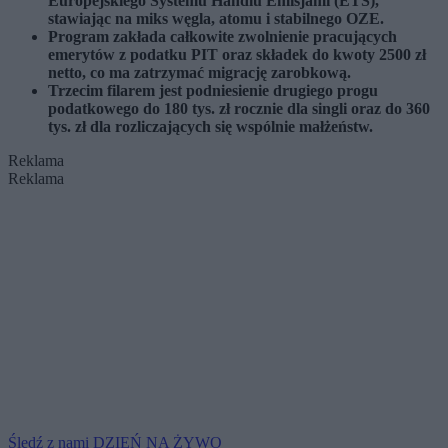
Europejskiego Systemu Handlu Emisjami (ETS),
stawiając na miks węgla, atomu i stabilnego OZE.
Program zakłada całkowite zwolnienie pracujących
emerytów z podatku PIT oraz składek do kwoty 2500 zł
netto, co ma zatrzymać migrację zarobkową.
Trzecim filarem jest podniesienie drugiego progu
podatkowego do 180 tys. zł rocznie dla singli oraz do 360
tys. zł dla rozliczających się wspólnie małżeństw.
Reklama
Reklama
Śledź z nami DZIEŃ NA ŻYWO