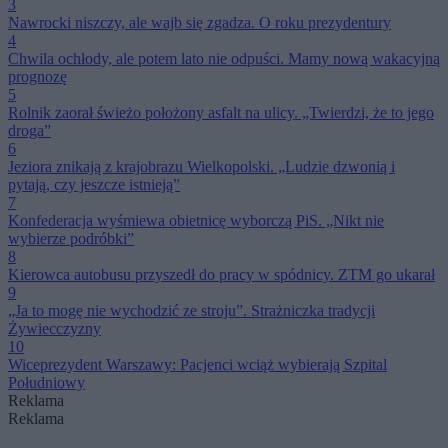
3
Nawrocki niszczy, ale wajb się zgadza. O roku prezydentury
4
Chwila ochłody, ale potem lato nie odpuści. Mamy nową wakacyjną
prognozę
5
Rolnik zaorał świeżo położony asfalt na ulicy. „Twierdzi, że to jego
droga”
6
Jeziora znikają z krajobrazu Wielkopolski. „Ludzie dzwonią i
pytają, czy jeszcze istnieją”
7
Konfederacja wyśmiewa obietnicę wyborczą PiS. „Nikt nie
wybierze podróbki”
8
Kierowca autobusu przyszedł do pracy w spódnicy. ZTM go ukarał
9
„Ja to mogę nie wychodzić ze stroju”. Strażniczka tradycji
Żywiecczyzny
10
Wiceprezydent Warszawy: Pacjenci wciąż wybierają Szpital
Południowy
Reklama
Reklama