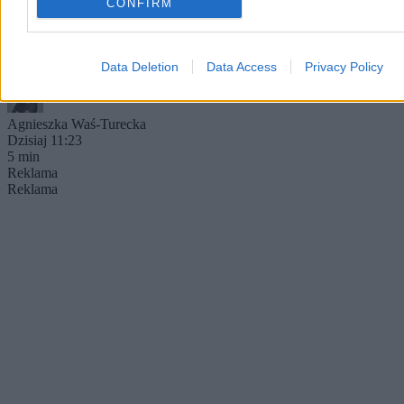
CONFIRM
podanego w rządowych rozporządzeniach brakuje niecałych 150
kilometrów. Generalna Dyrekcja Dróg Krajowych i Autostrad
planuje domknięcie brakujących odcinków oraz rozbudowę
najbardziej zatłoczonych tras o dodatkowe pasy.
Data Deletion
Data Access
Privacy Policy
Agnieszka Waś-Turecka
Dzisiaj 11:23
5 min
Reklama
Reklama