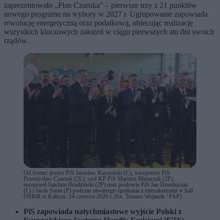
zaprezentowało „Plan Czarnka” – pierwsze trzy z 21 punktów
nowego programu na wybory w 2027 r. Ugrupowanie zapowiada
rewolucję energetyczną oraz podatkową, obiecując realizację
wszystkich kluczowych założeń w ciągu pierwszych stu dni swoich
rządów.
Od frontu: prezes PiS Jarosław Kaczyński (C), wiceprezes PiS
Przemysław Czarnek (2L), szef KP PiS Mariusz Błaszczak (2P),
europoseł Joachim Brudziński (2P) oraz posłowie PiS Jan Dziedziczak
(L) i Jacek Sasin (P) podczas otwartego spotkania z mieszkańcami w hali
OSRiR w Kaliszu. 14 czerwca 2026 r. (fot. Tomasz Wojtasik / PAP)
PiS zapowiada natychmiastowe wyjście Polski z