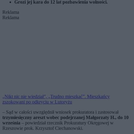
Grozi jej kara do 12 lat pozbawienia wolności.
Reklama
Reklama
„Nikt nic nie wiedział”, „Trudno mieszkać”. Mieszkańcy
zszokowani po odkryciu w Lutoryżu
– Sąd w całości uwzględnił wniosek prokuratora i zastosował
trzymiesięczny areszt wobec podejrzanej Małgorzaty H., do 10
września
– powiedział rzecznik Prokuratury Okręgowej w
Rzeszowie prok. Krzysztof Ciechanowski.