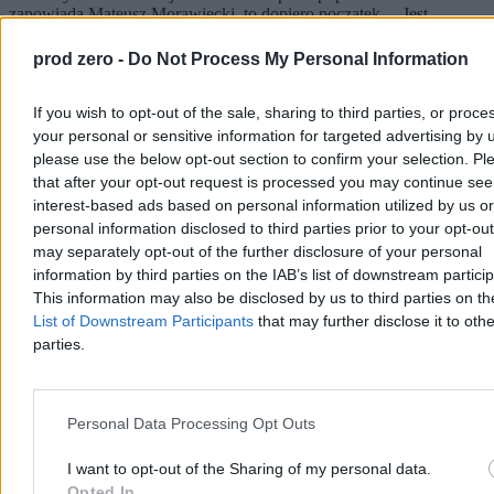
zapowiada Mateusz Morawiecki, to dopiero początek. – Jest
zainteresowanie – słyszymy wśród jego stronników. Pozostaje
jednak wiele niewiadomych.
prod zero -
Do Not Process My Personal Information
If you wish to opt-out of the sale, sharing to third parties, or proce
your personal or sensitive information for targeted advertising by 
Kasjan Owsianko
please use the below opt-out section to confirm your selection. Pl
Wczoraj 19:18
5 min
that after your opt-out request is processed you may continue see
Reklama
interest-based ads based on personal information utilized by us or
Reklama
personal information disclosed to third parties prior to your opt-ou
may separately opt-out of the further disclosure of your personal
information by third parties on the IAB’s list of downstream partici
This information may also be disclosed by us to third parties on t
List of Downstream Participants
that may further disclose it to othe
parties.
Personal Data Processing Opt Outs
I want to opt-out of the Sharing of my personal data.
Opted In