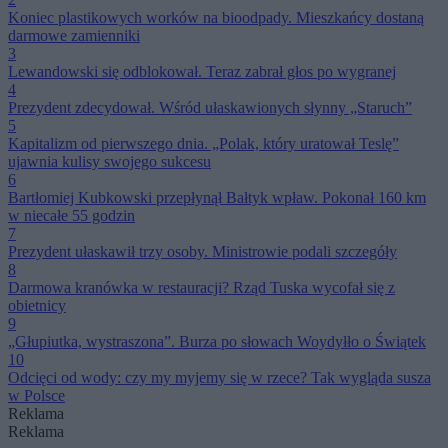
Koniec plastikowych worków na bioodpady. Mieszkańcy dostaną
darmowe zamienniki
3
Lewandowski się odblokował. Teraz zabrał głos po wygranej
4
Prezydent zdecydował. Wśród ułaskawionych słynny „Staruch”
5
Kapitalizm od pierwszego dnia. „Polak, który uratował Teslę”
ujawnia kulisy swojego sukcesu
6
Bartłomiej Kubkowski przepłynął Bałtyk wpław. Pokonał 160 km
w niecałe 55 godzin
7
Prezydent ułaskawił trzy osoby. Ministrowie podali szczegóły
8
Darmowa kranówka w restauracji? Rząd Tuska wycofał się z
obietnicy
9
„Głupiutka, wystraszona”. Burza po słowach Woydyłło o Świątek
10
Odcięci od wody: czy my myjemy się w rzece? Tak wygląda susza
w Polsce
Reklama
Reklama