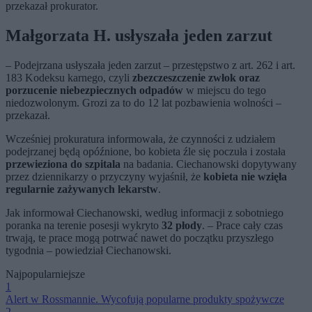
przekazał prokurator.
Małgorzata H. usłyszała jeden zarzut
– Podejrzana usłyszała jeden zarzut – przestępstwo z art. 262 i art.
183 Kodeksu karnego, czyli
zbezczeszczenie zwłok oraz
porzucenie niebezpiecznych odpadów
w miejscu do tego
niedozwolonym. Grozi za to do 12 lat pozbawienia wolności –
przekazał.
Wcześniej prokuratura informowała, że czynności z udziałem
podejrzanej będą opóźnione, bo kobieta źle się poczuła i została
przewieziona do szpitala
na badania. Ciechanowski dopytywany
przez dziennikarzy o przyczyny wyjaśnił, że
kobieta nie wzięła
regularnie zażywanych lekarstw
.
Jak informował Ciechanowski, według informacji z sobotniego
poranka na terenie posesji wykryto
32 płody
. – Prace cały czas
trwają, te prace mogą potrwać nawet do początku przyszłego
tygodnia – powiedział Ciechanowski.
Najpopularniejsze
1
Alert w Rossmannie. Wycofują popularne produkty spożywcze
2