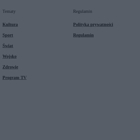
Tematy
Regulamin
Kultura
Polityka prywatności
Sport
Regulamin
Świat
Wojsko
Zdrowie
Program TV
© 2026 Kanał Zero Spółka Akcyjna