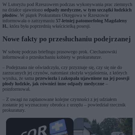
W Lutoryżu pod Rzeszowem podczas wykonywania prac ziemnych
na działce ujawniono
odpady medyczne, w tym szczątki ludzkich
płodów
. W piątek Prokuratura Okręgowa w Rzeszowie
informowała o zatrzymaniu
57-letniej patomorfolog Magdaleny
H.
, która była poprzednią właścicielką posesji.
Nowe fakty po przesłuchaniu podejrzanej
W sobotę podczas briefingu prasowego prok. Ciechanowski
informował o przesłuchaniu kobiety w prokuraturze.
– Podejrzana nie oświadczyła, czy przyznaje się, czy się nie do
zarzucanych jej czynów, natomiast złożyła wyjaśnienia, z których
wynika, że sama
przewiozła i zakopała ujawnione na jej posesji
płody ludzkie, jak również inne odpady medyczne
–
poinformował.
– Z uwagi na zaplanowane kolejne czynności z jej udziałem
zostanie jej wyznaczony obrońca z urzędu – powiedział rzecznik
prokuratury.