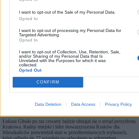
Kraj
I want to opt-out of the Sale of my Personal Data.
Opted In
I want to opt-out of processing my Personal Data for
Targeted Advertising.
Opted In
I want to opt-out of Collection, Use, Retention, Sale,
and/or Sharing of my Personal Data that Is
Unrelated with the Purposes for which it was
collected.
Opted Out
CONFIRM
Do czterech razy sztuka? Gibała ponownie
Data Deletion
Data Access
Privacy Policy
zawalczy o Kraków
Łukasz Gibała po raz czwarty będzie ubiegał się o urząd prezydenta
Krakowa. Radny miejski i lider stowarzyszenia Kraków dla
Mieszkańców potwierdził start w przedterminowych wyborach,
które odbędą się 27 września po odwołaniu w referendum