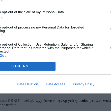
In
o opt-out of the Sale of my Personal Data.
In
to opt-out of processing my Personal Data for Targeted
ing.
In
o opt-out of Collection, Use, Retention, Sale, and/or Sharing
ersonal Data that Is Unrelated with the Purposes for which it
 Shutterstock)
lected.
Out
łamstwo nie przejdzie”.
ublicznego nadawcy realizacji obowiązków w zakresie rzetelności 
rdził w studiu, że obie formacje miały charakter narodowowyzwo
CONFIRM
Data Deletion
Data Access
Privacy Policy
o UPA oraz przypisujące Polakom odpowiedzialność za zbrodnie
ować, dziennikarz nie pozwolił dojść do głosu” – napisała KRRiT na 
icząca KRRiT oczekuje
wyjaśnień dotyczących sposobu prowadzenia 
ne treści”.