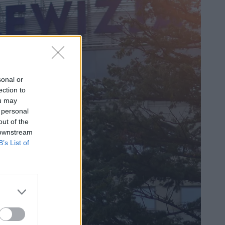
sonal or
ection to
ou may
 personal
out of the
 downstream
B’s List of