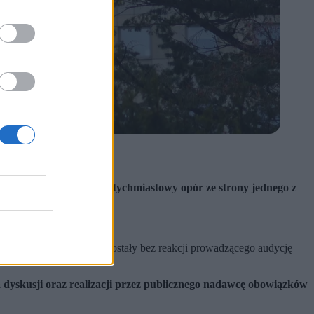
oraz pluralizmu.
leńczy. Wywołało to natychmiastowy opór ze strony jednego z
 wołyńskie
. Słowa te pozostały bez reakcji prowadzącego audycję
platformie X.
dyskusji oraz realizacji przez publicznego nadawcę obowiązków