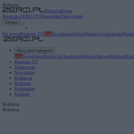
Reklama
Strona główna
Program ZERO TV
Newsletter
Zgłoś temat
Zaloguj
Na żywo
Program TV
Kraj
Świat
Sport
Opinie
Biznes
Technologia
Wojsk
Wszystkie kategorie
Kraj
Świat
Sport
Biznes
Technologia
Wojsko
Zdrowie
Kultura
Nau
Program TV
Najnowsze
Newsletter
Redakcja
Reklama
Regulamin
Kontakt
Reklama
Reklama