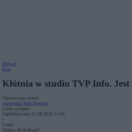
Zero.pl
Kraj
Kłótnia w studiu TVP Info. Jes
Opracowano przez:
Agnieszka Waś-Turecka
3 min czytania
Opublikowano:
13.06.2026 21:04
•
3 min
Dołącz do dyskusji!