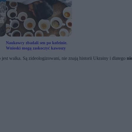
Naukowcy zbadali sen po kofeinie.
Wnioski mogą zaskoczyć kawoszy
o jest walka. Są zideologizowani, nie znają historii Ukrainy i dlatego
ni