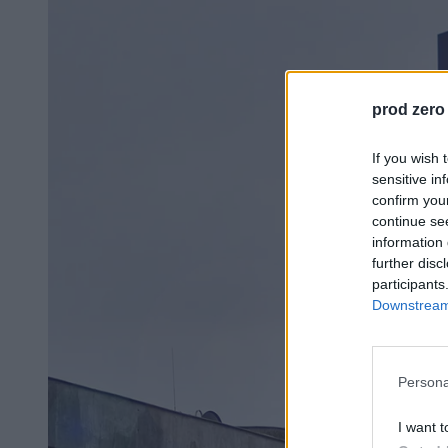
prod zero
If you wish 
sensitive in
confirm you
continue se
information 
further disc
participants
Downstream 
Persona
I want t