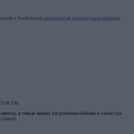
nański z Konfederacji
sprzeciwiał się porównywaniu polskiego
 w TOK FM.
ńczy, a relacje między ich przedstawicielami w czasie i po
historii.