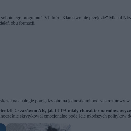
e sobotniego programu TVP Info „Kłamstwo nie przejdzie” Michał Niez
iałań obu formacji.
y wskazał na analogie pomiędzy oboma jednostkami podczas rozmowy
ierdził, że
zarówno AK, jak i UPA miały charakter narodowowyzwole
dnocześnie skrytykował emocjonalne podejście młodszych polityków do 