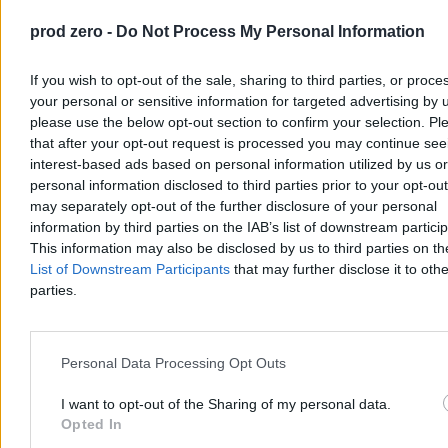
44,7 proc. Polaków uważa, że dotychczas najlepszym prezydentem
Polski po 1989 r. był Aleksander Kwaśniewski – wynika z sondażu
prod zero -
Do Not Process My Personal Information
przeprowadzonego dla Wirtualnej Polski. Najgorzej w badaniu
wypadł Lech Wałęsa i Wojciech Jaruzelski.
If you wish to opt-out of the sale, sharing to third parties, or proce
your personal or sensitive information for targeted advertising by 
please use the below opt-out section to confirm your selection. Pl
Paweł Żurek
that after your opt-out request is processed you may continue see
Dzisiaj 12:42
interest-based ads based on personal information utilized by us or
3 min
personal information disclosed to third parties prior to your opt-ou
Reklama
may separately opt-out of the further disclosure of your personal
Reklama
information by third parties on the IAB’s list of downstream partici
This information may also be disclosed by us to third parties on t
List of Downstream Participants
that may further disclose it to othe
parties.
Personal Data Processing Opt Outs
I want to opt-out of the Sharing of my personal data.
Opted In