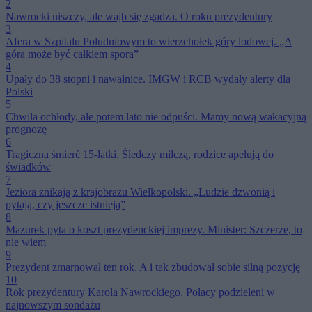
2
Nawrocki niszczy, ale wajb się zgadza. O roku prezydentury
3
Afera w Szpitalu Południowym to wierzchołek góry lodowej. „A
góra może być całkiem spora”
4
Upały do 38 stopni i nawałnice. IMGW i RCB wydały alerty dla
Polski
5
Chwila ochłody, ale potem lato nie odpuści. Mamy nową wakacyjną
prognozę
6
Tragiczna śmierć 15-latki. Śledczy milczą, rodzice apelują do
świadków
7
Jeziora znikają z krajobrazu Wielkopolski. „Ludzie dzwonią i
pytają, czy jeszcze istnieją”
8
Mazurek pyta o koszt prezydenckiej imprezy. Minister: Szczerze, to
nie wiem
9
Prezydent zmarnował ten rok. A i tak zbudował sobie silną pozycję
10
Rok prezydentury Karola Nawrockiego. Polacy podzieleni w
najnowszym sondażu