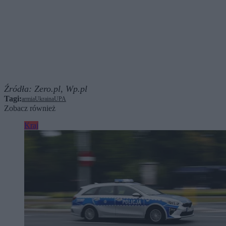
Źródła:
Zero.pl,
Wp.pl
Tagi:
armia
Ukraina
UPA
Zobacz również
Kraj