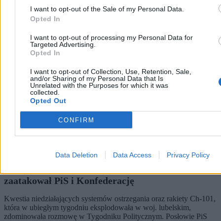
I want to opt-out of the Sale of my Personal Data.
Kraj
Opted In
I want to opt-out of processing my Personal Data for
Targeted Advertising.
Opted In
I want to opt-out of Collection, Use, Retention, Sale,
and/or Sharing of my Personal Data that Is
Unrelated with the Purposes for which it was
collected.
Opted Out
CONFIRM
Data Deletion
Data Access
Privacy Policy
Kłótnia polityków o rakietę. Zembaczyński ostro
zaatakował PiS i Konfederację
Kwestia niedziałających systemów ostrzegania oraz rakiety Ch-101,
która w ubiegłym tygodniu eksplodowała w woj. lubelskim,
zdominowała rozmowę w Tygodniku Politycznym. Posłowie PiS