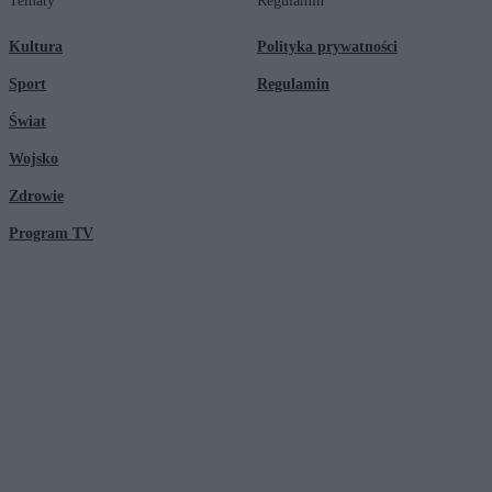
Tematy
Regulamin
Kultura
Polityka prywatności
Sport
Regulamin
Świat
Wojsko
Zdrowie
Program TV
© 2026 Kanał Zero Spółka Akcyjna