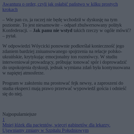
Awantura o order, czyli jak osłabić państwo w kilku prostych
krokach
– Wie pan co, ja raczej nie będę wchodził w dyskusję na tym
poziomie. To jest niesamowite – odparł zbulwersowany polityk
Konfederacji. –
Jak panu nie wstyd
takich rzeczy w ogóle mówić?
– pytał.
W odpowiedzi Wóycicki ponownie podkreślał konieczność jego
zdaniem bardziej zniuansowanego spojrzenia na relacje polsko-
ukraińskie, krytykując emocjonalny ton rozmówcy. W studiu
interweniował prowadzący, próbując tonować spór i doprowadzić
do uspokojenia dyskusji, jednak wymiana zdań była kontynuowana
w napiętej atmosferze.
Program w założeniu ma prostować fejk newsy, a zaproszeni do
studia eksperci mają prawo przerwać wypowiedź gościa i odnieść
się do niej.
Najpopularniejsze
1
Mniej łóżek dla pacjentów, więcej gabinetów dla lekarzy.
Ujawniamy zmiany w Szpitalu Południowym