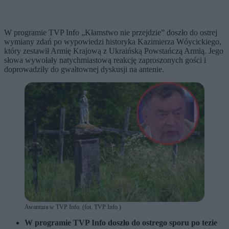
W programie TVP Info „Kłamstwo nie przejdzie” doszło do ostrej
wymiany zdań po wypowiedzi historyka Kazimierza Wóycickiego,
który zestawił Armię Krajową z Ukraińską Powstańczą Armią. Jego
słowa wywołały natychmiastową reakcję zaproszonych gości i
doprowadziły do gwałtownej dyskusji na antenie.
Awantura w TVP Info. (fot. TVP Info )
W programie TVP Info doszło do ostrego sporu po tezie