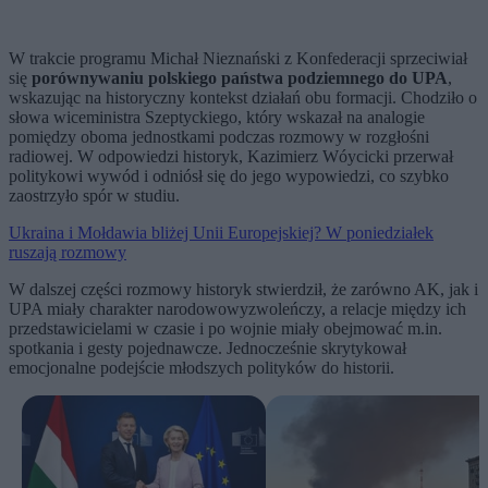
W trakcie programu Michał Nieznański z Konfederacji sprzeciwiał
się
porównywaniu polskiego państwa podziemnego do UPA
,
wskazując na historyczny kontekst działań obu formacji. Chodziło o
słowa wiceministra Szeptyckiego, który wskazał na analogie
pomiędzy oboma jednostkami podczas rozmowy w rozgłośni
radiowej. W odpowiedzi historyk, Kazimierz Wóycicki przerwał
politykowi wywód i odniósł się do jego wypowiedzi, co szybko
zaostrzyło spór w studiu.
Ukraina i Mołdawia bliżej Unii Europejskiej? W poniedziałek
ruszają rozmowy
W dalszej części rozmowy historyk stwierdził, że zarówno AK, jak i
UPA miały charakter narodowowyzwoleńczy, a relacje między ich
przedstawicielami w czasie i po wojnie miały obejmować m.in.
spotkania i gesty pojednawcze. Jednocześnie skrytykował
emocjonalne podejście młodszych polityków do historii.