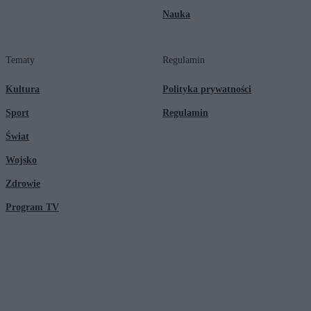
Nauka
Tematy
Regulamin
Kultura
Polityka prywatności
Sport
Regulamin
Świat
Wojsko
Zdrowie
Program TV
© 2026 Kanał Zero Spółka Akcyjna