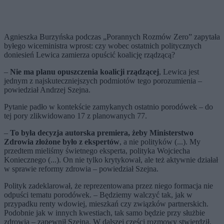
Agnieszka Burzyńska podczas „Porannych Rozmów Zero” zapytała
byłego wiceministra wprost: czy wobec ostatnich politycznych
doniesień Lewica zamierza opuścić koalicję rządzącą?
–
Nie ma planu opuszczenia koalicji rządzącej
, Lewica jest
jednym z najskuteczniejszych podmiotów tego porozumienia –
powiedział Andrzej Szejna.
Pytanie padło w kontekście zamykanych ostatnio porodówek – do
tej pory zlikwidowano 17 z planowanych 77.
–
To była decyzja autorska premiera, żeby Ministerstwo
Zdrowia złożone było z ekspertów
, a nie polityków (...). My
przedtem mieliśmy świetnego eksperta, polityka Wojciecha
Koniecznego (...). On nie tylko krytykował, ale też aktywnie działał
w sprawie reformy zdrowia – powiedział Szejna.
Polityk zadeklarował, że reprezentowana przez niego formacja nie
odpuści tematu porodówek. – Będziemy walczyć tak, jak w
przypadku renty wdowiej, mieszkań czy związków partnerskich.
Podobnie jak w innych kwestiach, tak samo będzie przy służbie
zdrowia – zapewnił Szejna, W dalszej części rozmowy stwierdził,