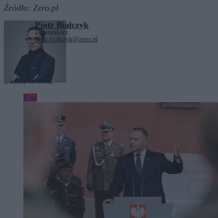
Źródło:
Zero.pl
Piotr Białczyk
Dziennikarz
piotr.bialczyk@zero.pl
Tagi:
Andrzej Szejna
Zobacz również
Kraj