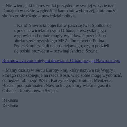
– Nie wiem, jaki interes widzi prezydent w swojej wizycie nad
Dunajem w czasie węgierskiej kampanii wyborczej, która może
skończyć się różnie – powiedział polityk.
– Karol Nawrocki pojechał w paszczę lwa. Spotkał się
z przedstawicielami rządu Orbana, a wszystkie jego
wypowiedzi i opinie mogły wylądować przecież na
biurku szefa rosyjskiego MSZ albo nawet u Putina.
Przecież oni czekali na coś ciekawego, czym podzieli
się polski prezydent – rozwinął Andrzej Szejna.
Rozmowa za zamkniętymi drzwiami. Orban przyjął Nawrockiego
– Mamy dzisiaj w sercu Europy kraj, który nazywa się Węgry i
którego rząd szpieguje na rzecz Rosji, więc sobie mogę wyobrazić,
co będzie robił rząd PiS-u, Kaczyńskiego, Brauna, Mentzena,
Bosaka pod patronatem Nawrockiego, który właśnie gościł u
Orbana – kontynuował Szejna.
Reklama
Reklama