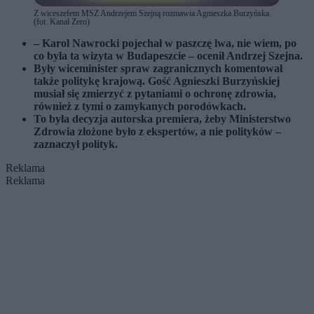
Z wiceszefem MSZ Andrzejem Szejną rozmawia Agnieszka Burzyńska.
(fot. Kanał Zero)
– Karol Nawrocki pojechał w paszczę lwa, nie wiem, po
co była ta wizyta w Budapeszcie – ocenił Andrzej Szejna.
Były wiceminister spraw zagranicznych komentował
także politykę krajową. Gość Agnieszki Burzyńskiej
musiał się zmierzyć z pytaniami o ochronę zdrowia,
również z tymi o zamykanych porodówkach.
To była decyzja autorska premiera, żeby Ministerstwo
Zdrowia złożone było z ekspertów, a nie polityków –
zaznaczył polityk.
Reklama
Reklama