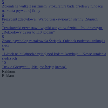
5
Zbierali na walkę z rasizmem. Prokuratura bada przelewy fundacji
na konta prywatnej firmy
6
Prezydent zdecydował. Wśród ułaskawionych słynny „Staruch”
7
Trzaskowski przedstawił wyniki audytu w Szpitalu Południowym.
„Rekordowy dyżur to 110 godzin”
8
Znana psycholog zaatakowała Świątek. Odcinek podcastu zniknął z
sieci
9
11-latek na hulajnodze zginął pod kołami kombajnu. Nowe ustalenia
śledczych
10
Tusk o Giertychu: „Nie jest świętą krową”
Reklama
Reklama