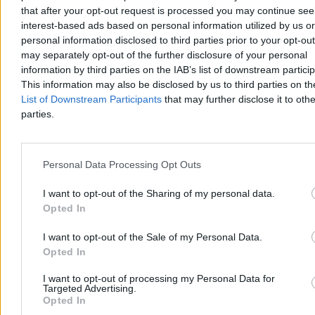
– byłego prezesa Krajowej Rady Radiofonii i Telewizji oraz
that after your opt-out request is processed you may continue see
Polskiej Fundacji Narodowej. Podobne decyzję podjęto wobec
interest-based ads based on personal information utilized by us or
drugiego podejrzanego, Cezarego J. Działania służb związane są z
personal information disclosed to third parties prior to your opt-ou
kampanią Polskiej Fundacji Narodowej pt. „Sprawiedliwe sądy”.
may separately opt-out of the further disclosure of your personal
information by third parties on the IAB’s list of downstream partici
This information may also be disclosed by us to third parties on t
List of Downstream Participants
that may further disclose it to othe
Tomasz Pałasz
parties.
Dzisiaj 12:38
2 min
Reklama
Reklama
Personal Data Processing Opt Outs
I want to opt-out of the Sharing of my personal data.
Opted In
I want to opt-out of the Sale of my Personal Data.
Opted In
I want to opt-out of processing my Personal Data for
Targeted Advertising.
Opted In