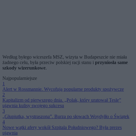
Według byłego wiceszefa MSZ, wizyta w Budapeszcie nie miała
żadnego celu, była przeciw polskiej racji stanu i
przyniosła same
szkody wizerunkowe
.
Najpopularniejsze
1
Alert w Rossmannie. Wycofują popularne produkty spożywcze
2
Kapitalizm od pierwszego dnia. „Polak, który uratował Teslę”
ujawnia kulisy swojego sukcesu
3
„Głupiutka, wystraszona”. Burza po słowach Woydyłło o Świątek
4
Nowe wątki afery wokół Szpitala Południowego? Była prezes
ujawnia