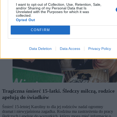
I want to opt-out of Collection, Use, Retention, Sale,
and/or Sharing of my Personal Data that Is
Kraj
Unrelated with the Purposes for which it was
collected.
Opted Out
CONFIRM
Data Deletion
Data Access
Privacy Policy
Tragiczna śmierć 15-latki. Śledczy milczą, rodzice
apelują do świadków
Śmierć 15-letniej Karoliny to dla jej rodziców nadal ogromny
dramat i niewyjaśniona zagadka. Rodzina ma zastrzeżenia do pracy
śledczych i apeluje do wszystkich, którzy mogą mieć informacje o