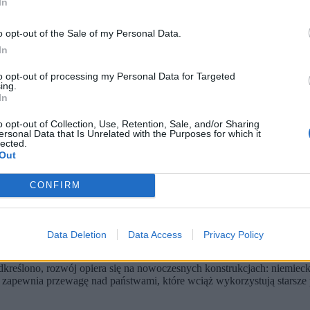
In
o opt-out of the Sale of my Personal Data.
In
to opt-out of processing my Personal Data for Targeted
ing.
In
o opt-out of Collection, Use, Retention, Sale, and/or Sharing
ersonal Data that Is Unrelated with the Purposes for which it
lected.
Out
cyjnie siły pancerne w Europie, mimo że nie posiada największej l
ść bojowa.
 swoją pozycję dzięki dalszej rozbudowie floty.
CONFIRM
 w Europie – wynika z najnowszego raportu
Army Recognition
. Autorzy
Data Deletion
Data Access
Privacy Policy
iczby czołgów, to przewaga Polski wynika
z jakości i gotowości bojow
dkreślono, rozwój opiera się na nowoczesnych konstrukcjach: niemie
 zapewnia przewagę nad państwami, które wciąż wykorzystują starsze 