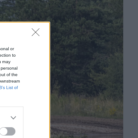
sonal or
ection to
ou may
 personal
out of the
 downstream
B’s List of