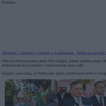
Reklama
Zboralski i „Złomnik” o tragedii w Łomiankach. „Sędzia ma na rękac
Obecnie Polska posiada około 900 czołgów, jednak ambitne plany za
dostosowane do wymogów współczesnego pola walki.
Eksperci zauważają, że Polska jako jedna z nielicznych armii w Euro