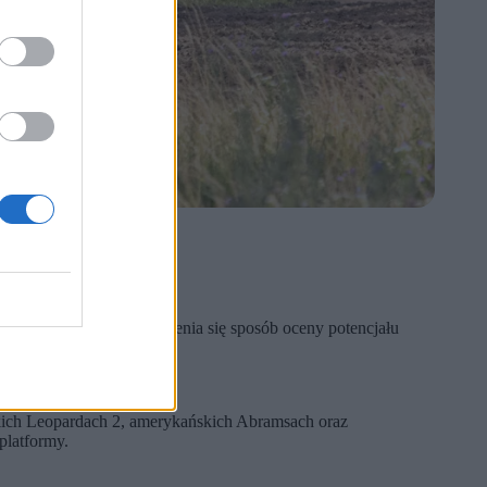
iczby czołgów.
 analizy wskazują, że zmienia się sposób oceny potencjału
ej sprzętu.
ckich Leopardach 2, amerykańskich Abramsach oraz
platformy.