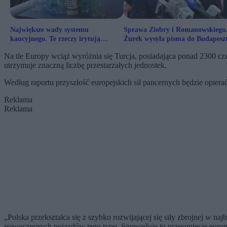
Największe wady systemu
Sprawa Ziobry i Romanowskiego
kaucyjnego. Te rzeczy irytują
Żurek wysyła pisma do Budapesz
Polaków
Na tle Europy wciąż wyróżnia się Turcja, posiadająca ponad 2300 czoł
utrzymuje znaczną liczbę przestarzałych jednostek.
Według raportu przyszłość europejskich sił pancernych będzie opier
Reklama
Reklama
„Polska przekształca się z szybko rozwijającej się siły zbrojnej w n
nowoczesnych pojazdów tego typu. Spowoduje to przesunięcie europej