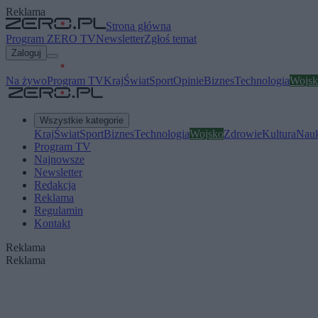
Reklama
Strona główna
Program ZERO TV
Newsletter
Zgłoś temat
Zaloguj
Na żywo
Program TV
Kraj
Świat
Sport
Opinie
Biznes
Technologia
Wojsk
Wszystkie kategorie
Kraj
Świat
Sport
Biznes
Technologia
Wojsko
Zdrowie
Kultura
Nau
Program TV
Najnowsze
Newsletter
Redakcja
Reklama
Regulamin
Kontakt
Reklama
Reklama