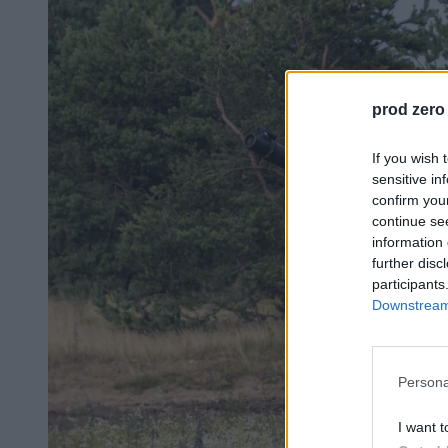
prod zero
If you wish 
sensitive in
confirm you
continue se
information 
further disc
participants
Downstream 
Persona
I want t