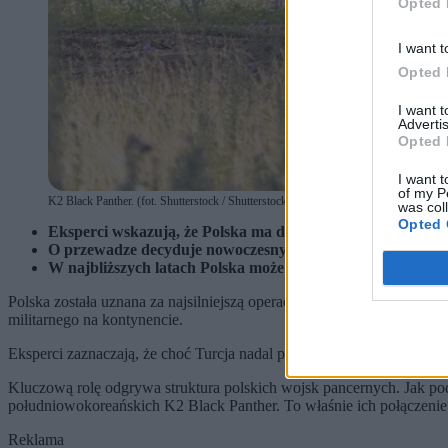
Opted 
I want t
Opted 
I want 
Advertis
Opted 
I want t
of my P
K2 Black Panther. (fot. Shutterstock / Shutterstock)
was col
Opted 
Eksperci wskazują, że Polska ma dziś najpotężniejsze opera
O przewadze decyduje nowoczesny sprzęt i wysoka gotowo
W najbliższych latach Polska może jeszcze bardziej umocnić
Polska została uznana za najsilniejszą operacyjnie potęgę pancerną
militarnego na kontynencie.
Eksperci zaznaczają, że choć Turcja nadal prowadzi pod względem l
Kluczową rolę odgrywa struktura polskich wojsk pancernych. Jak po
południowokoreańskich K2 Black Panther. To właśnie ich połączenie
Reklama