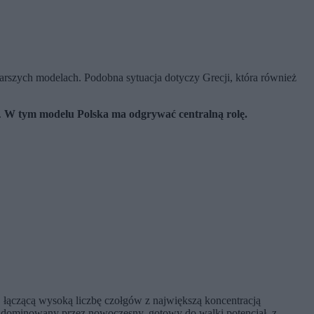
starszych modelach. Podobna sytuacja dotyczy Grecji, która również
.
W tym modelu Polska ma odgrywać centralną rolę.
e, łączącą wysoką liczbę czołgów z największą koncentracją
l zdominowany przez nowoczesny, gotowy do walki potencjał, z