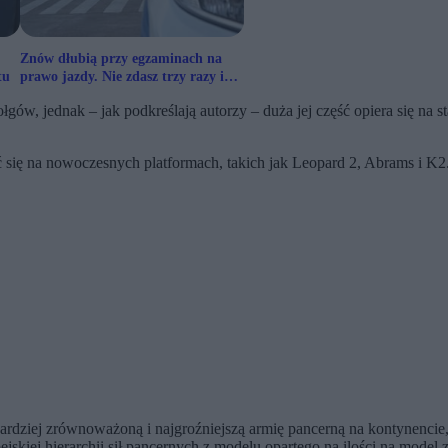
.
Znów dłubią przy egzaminach na
tu
prawo jazdy. Nie zdasz trzy razy i
wracasz na kurs
gów, jednak – jak podkreślają autorzy – duża jej część opiera się na 
ać się na nowoczesnych platformach, takich jak Leopard 2, Abrams i K2
ajbardziej zrównoważoną i najgroźniejszą armię pancerną na kontynenci
skiej hierarchii sił pancernych z modelu opartego na ilości na mode