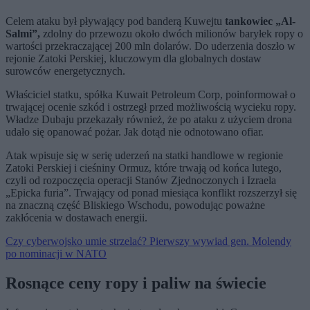
Celem ataku był pływający pod banderą Kuwejtu
tankowiec „Al-
Salmi”,
zdolny do przewozu około dwóch milionów baryłek ropy o
wartości przekraczającej 200 mln dolarów. Do uderzenia doszło w
rejonie Zatoki Perskiej, kluczowym dla globalnych dostaw
surowców energetycznych.
Właściciel statku, spółka Kuwait Petroleum Corp, poinformował o
trwającej ocenie szkód i ostrzegł przed możliwością wycieku ropy.
Władze Dubaju przekazały również, że po ataku z użyciem drona
udało się opanować pożar. Jak dotąd nie odnotowano ofiar.
Atak wpisuje się w serię uderzeń na statki handlowe w regionie
Zatoki Perskiej i cieśniny Ormuz, które trwają od końca lutego,
czyli od rozpoczęcia operacji Stanów Zjednoczonych i Izraela
„Epicka furia”. Trwający od ponad miesiąca konflikt rozszerzył się
na znaczną część Bliskiego Wschodu, powodując poważne
zakłócenia w dostawach energii.
Czy cyberwojsko umie strzelać? Pierwszy wywiad gen. Molendy
po nominacji w NATO
Rosnące ceny ropy i paliw na świecie