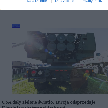
Data Deletion
Data Access
Privacy Policy
Świat
USA dały zielone światło. Turcja odsprzedaje
Ukrainie pokaźny pakiet broni