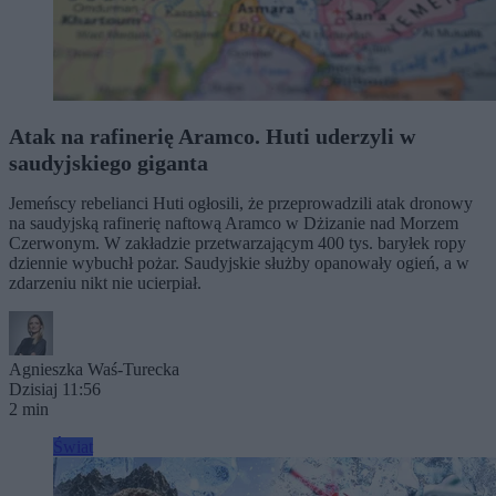
Atak na rafinerię Aramco. Huti uderzyli w
saudyjskiego giganta
Jemeńscy rebelianci Huti ogłosili, że przeprowadzili atak dronowy
na saudyjską rafinerię naftową Aramco w Dżizanie nad Morzem
Czerwonym. W zakładzie przetwarzającym 400 tys. baryłek ropy
dziennie wybuchł pożar. Saudyjskie służby opanowały ogień, a w
zdarzeniu nikt nie ucierpiał.
Agnieszka Waś-Turecka
Dzisiaj 11:56
2 min
Świat