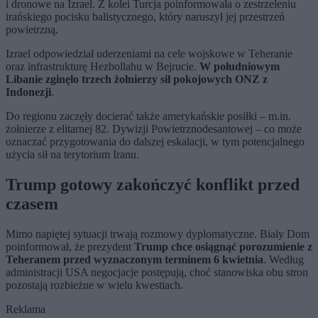
i dronowe na Izrael. Z kolei Turcja poinformowała o zestrzeleniu
irańskiego pocisku balistycznego, który naruszył jej przestrzeń
powietrzną.
Izrael odpowiedział uderzeniami na cele wojskowe w Teheranie
oraz infrastrukturę Hezbollahu w Bejrucie.
W południowym
Libanie zginęło trzech żołnierzy sił pokojowych ONZ z
Indonezji
.
Do regionu zaczęły docierać także amerykańskie posiłki – m.in.
żołnierze z elitarnej 82. Dywizji Powietrznodesantowej – co może
oznaczać przygotowania do dalszej eskalacji, w tym potencjalnego
użycia sił na terytorium Iranu.
Trump gotowy zakończyć konflikt przed
czasem
Mimo napiętej sytuacji trwają rozmowy dyplomatyczne. Biały Dom
poinformował, że prezydent
Trump chce osiągnąć porozumienie z
Teheranem przed wyznaczonym terminem 6 kwietnia
. Według
administracji USA negocjacje postępują, choć stanowiska obu stron
pozostają rozbieżne w wielu kwestiach.
Reklama