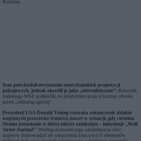
Reklama
Iran potwierdził otrzymanie amerykańskich propozycji
pokojowych, jednak określił je jako „nierealistyczne”.
Rzecznik
irańskiego MSZ podkreślił, że priorytetem kraju pozostaje obrona
przed „militarną agresją”.
Prezydent USA Donald Trump rozważa zakończenie działań
wojennych przeciwko Iranowi, nawet w sytuacji, gdy cieśnina
Ormuz pozostanie w dużej mierze zamknięta – informuje „Wall
Street Journal”
. Według doniesień jego administracja chce
najpierw doprowadzić do zniszczenia kluczowych elementów
irańskiej floty oraz arsenału rakietowego, a następnie przenieść