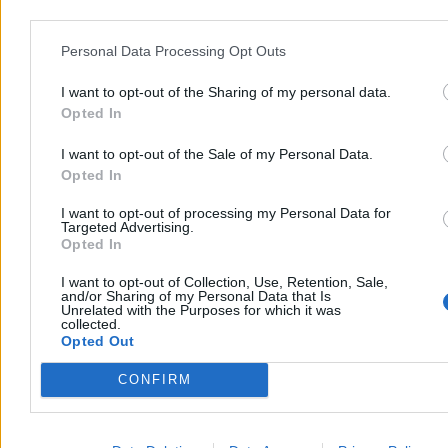
komunikat
Międzynarodowa Federacja Piłki Nożnej stanowczo odpowiada na
Personal Data Processing Opt Outs
powracającą falę krytyki. Światowa centrala opublikowała
oświadczenie, w którym zarzuca swoim przeciwnikom celową
I want to opt-out of the Sharing of my personal data.
dezinformację oraz próby podważenia pozycji prezydenta
Opted In
Gianniego Infantino po doniesieniach o rzekomych dawnych
nieprawidłowościach.
I want to opt-out of the Sale of my Personal Data.
Opted In
I want to opt-out of processing my Personal Data for
Agnieszka Waś-Turecka
Targeted Advertising.
Dzisiaj 13:05
Opted In
4 min
Reklama
I want to opt-out of Collection, Use, Retention, Sale,
Reklama
and/or Sharing of my Personal Data that Is
Unrelated with the Purposes for which it was
collected.
Opted Out
CONFIRM