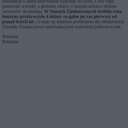
Informacje o ataku natychmiast wpłynęły na rynki. Ceny ropy
ponownie wzrosły, a globalne obawy o bezpieczeństwo dostaw
surowców się nasilają.
W Stanach Zjednoczonych średnia cena
benzyny przekroczyła 4 dolary za galon po raz pierwszy od
ponad trzech lat
, co staje się istotnym problemem dla administracji
Donalda Trumpa przed nadchodzącymi wyborami połówkowymi.
Reklama
Reklama