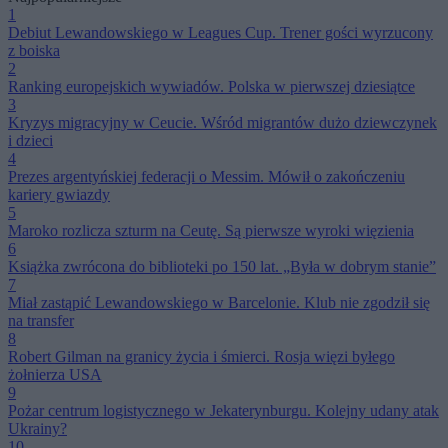
1
Debiut Lewandowskiego w Leagues Cup. Trener gości wyrzucony
z boiska
2
Ranking europejskich wywiadów. Polska w pierwszej dziesiątce
3
Kryzys migracyjny w Ceucie. Wśród migrantów dużo dziewczynek
i dzieci
4
Prezes argentyńskiej federacji o Messim. Mówił o zakończeniu
kariery gwiazdy
5
Maroko rozlicza szturm na Ceutę. Są pierwsze wyroki więzienia
6
Książka zwrócona do biblioteki po 150 lat. „Była w dobrym stanie”
7
Miał zastąpić Lewandowskiego w Barcelonie. Klub nie zgodził się
na transfer
8
Robert Gilman na granicy życia i śmierci. Rosja więzi byłego
żołnierza USA
9
Pożar centrum logistycznego w Jekaterynburgu. Kolejny udany atak
Ukrainy?
10