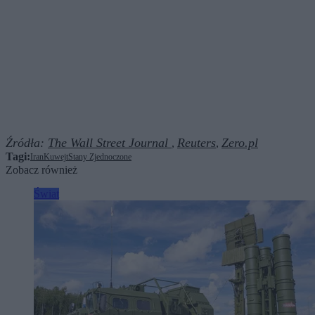
Źródła:
The Wall Street Journal
Reuters
Zero.pl
,
,
Tagi:
Iran
Kuwejt
Stany Zjednoczone
Zobacz również
Świat