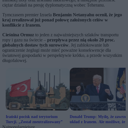
ciężar działań na presję dyplomatyczną wobec Teheranu.
Tymczasem premier Izraela
Benjamin Netanyahu ocenił, że jego
kraj zrealizował już ponad połowę założonych celów w
konflikcie z Iranem.
Cieśnina Ormuz
to jeden z najważniejszych szlaków transportu
ropy i gazu na świecie –
przepływa przez nią około 20 proc.
globalnych dostaw tych surowców
. Jej zablokowanie lub
ograniczenie żeglugi może mieć poważne konsekwencje dla
światowej gospodarki w perspektywie krótko, a przede wszystkim
długofalowej.
Irański pocisk nad terytorium
Donald Trump: Myślę, że zawrz
Turcji. „Został zneutralizowany”
układ z Iranem. Ale możliwe, że n
Najpopularniejsze