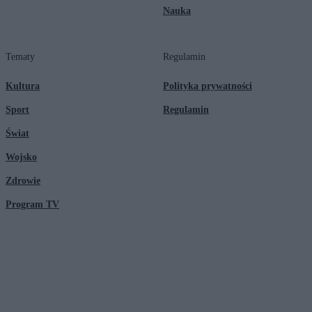
Nauka
Tematy
Regulamin
Kultura
Polityka prywatności
Sport
Regulamin
Świat
Wojsko
Zdrowie
Program TV
© 2026 Kanał Zero Spółka Akcyjna