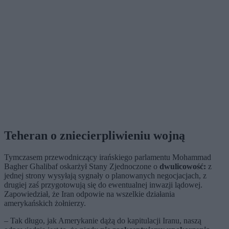
Teheran o zniecierpliwieniu wojną
Tymczasem przewodniczący irańskiego parlamentu Mohammad
Bagher Ghalibaf oskarżył Stany Zjednoczone o
dwulicowość:
z
jednej strony wysyłają sygnały o planowanych negocjacjach, z
drugiej zaś przygotowują się do ewentualnej inwazji lądowej.
Zapowiedział, że Iran odpowie na wszelkie działania
amerykańskich żołnierzy.
– Tak długo, jak Amerykanie dążą do kapitulacji Iranu, naszą