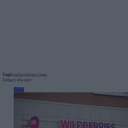
Tagi:
Iran
Turcja
Wojna w Iranie
Zobacz również
Świat