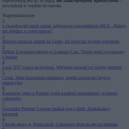
odpowiedzią jest to, że nigdy
nie zaakceptujemy upokorzenia
–
powiedział w orędziu do narodu.
Najpopularniejsze
1
Lewandowski może zostać najlepszym zawodnikiem MLS. „Polacy
nie wiedzą, o czym mówią”
2
Maroko rozlicza szturm na Ceutę. Są pierwsze wyroki więzienia
3
Debiut Lewandowskiego w Leagues Cup. Trener gości wyrzucony
z boiska
4
Leon XIV wraca do korzeni. Watykan ujawnił cel wizyty papieża
5
Ceuta. Mała hiszpańska eksklawa, wielki europejski kryzys
migracyjny
6
Kasparow ostro o Putinie: wróg każdego normalnego, wolnego
człowieka
7
Gwiazdor Premier League znalazł nowy klub. Zaskakujący
kierunek
8
Chwile grozy w Niemczech. Uzbrojony dron na płycie lotniska