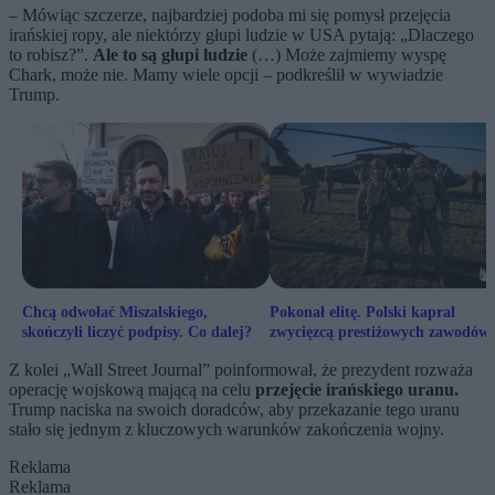
– Mówiąc szczerze, najbardziej podoba mi się pomysł przejęcia
irańskiej ropy, ale niektórzy głupi ludzie w USA pytają: „Dlaczego
to robisz?”.
Ale to są głupi ludzie
(…) Może zajmiemy wyspę
Chark, może nie. Mamy wiele opcji – podkreślił w wywiadzie
Trump.
Chcą odwołać Miszalskiego,
Pokonał elitę. Polski kapral
skończyli liczyć podpisy. Co dalej?
zwycięzcą prestiżowych zawodów
USA
Z kolei „Wall Street Journal” poinformował, że prezydent rozważa
operację wojskową mającą na celu
przejęcie irańskiego uranu.
Trump naciska na swoich doradców, aby przekazanie tego uranu
stało się jednym z kluczowych warunków zakończenia wojny.
Reklama
Reklama