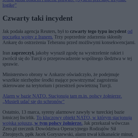
logikę”
Czwarty taki incydent
Jak podała agencja Reuters, był to
czwarty tego typu incydent
od
początku wojny z Iranem.
Trzy poprzednie zdarzenia skłoniły
Ankarę do ostrzeżenia Teheranu przed możliwymi konsekwencjami.
Iran
zaprzeczył,
jakoby wyraził zgodę na wystrzelenie rakiet i
zwrócił się do Turcji o przeprowadzenie wspólnego śledztwa w tej
sprawie.
Ministerstwo obrony w Ankarze oświadczyło, że podejmuje
wszelkie niezbędne środki mające powstrzymać zagrożenia
skierowane na terytorium i przestrzeń powietrzną Turcji.
Alarm w bazie NATO. Stacjonują tam m.in. polscy żołnierze.
„Musieli udać się do schronów"
Ostatnio, 13 marca, syreny alarmowe zawyły w tureckiej bazie
lotniczej Incirlik.
To kluczowy obiekt NATO, w którym stacjonują
wojska sojuszu,
w tym polscy żołnierze.
Jak przekazał wówczas
Zero.pl rzecznik Dowództwa Operacyjnego Rodzajów Sił
Zbrojnych, ppłk Jacek Goryszewski, alarm trwał kilkanaście minut,