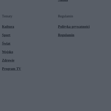
Tematy
Regulamin
Kultura
Polityka prywatności
Sport
Regulamin
Świat
Wojsko
Zdrowie
Program TV
© 2026 Kanał Zero Spółka Akcyjna