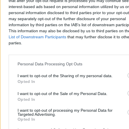
that after your opt-out request is processed you may continue see
interest-based ads based on personal information utilized by us or
Debiut Lewandowskiego w Leagues Cup. Trener
personal information disclosed to third parties prior to your opt-ou
gości wyrzucony z boiska
may separately opt-out of the further disclosure of your personal
information by third parties on the IAB’s list of downstream partici
Chicago Fire wygrywa 2:0 z Club Necaxa w pierwszym meczu
Leagues Cup 2026. Bramki zdobyli Jonathan Dean i Andrew
This information may also be disclosed by us to third parties on t
Gutman, a trener gości Martín Varini został wyrzucony z boiska po
List of Downstream Participants
that may further disclose it to othe
czerwonej kartce w 78. minucie. Robert Lewandowski nie trafił do
parties.
siatki, mimo kilku prób.
Personal Data Processing Opt Outs
Tomasz Pałasz
Dzisiaj 04:40
I want to opt-out of the Sharing of my personal data.
3 min
Opted In
Reklama
Reklama
I want to opt-out of the Sale of my Personal Data.
Opted In
I want to opt-out of processing my Personal Data for
Targeted Advertising.
Opted In