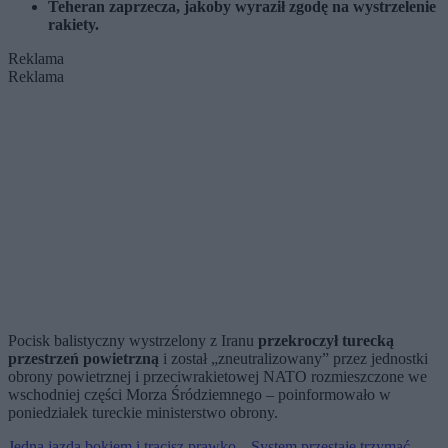
Teheran zaprzecza, jakoby wyraził zgodę na wystrzelenie
rakiety.
Reklama
Reklama
Pocisk balistyczny wystrzelony z Iranu
przekroczył turecką
przestrzeń powietrzną
i został „zneutralizowany” przez jednostki
obrony powietrznej i przeciwrakietowej NATO rozmieszczone we
wschodniej części Morza Śródziemnego – poinformowało w
poniedziałek tureckie ministerstwo obrony.
Jedna jazda bokiem i tracisz prawko. „System przestaje trzymać