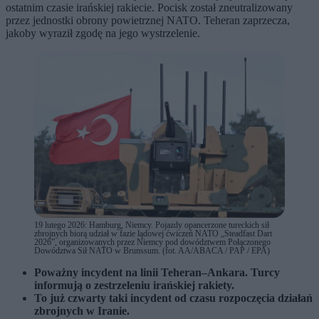
ostatnim czasie irańskiej rakiecie. Pocisk został zneutralizowany
przez jednostki obrony powietrznej NATO. Teheran zaprzecza,
jakoby wyraził zgodę na jego wystrzelenie.
19 lutego 2026: Hamburg, Niemcy. Pojazdy opancerzone tureckich sił
zbrojnych biorą udział w fazie lądowej ćwiczeń NATO „Steadfast Dart
2026”, organizowanych przez Niemcy pod dowództwem Połączonego
Dowództwa Sił NATO w Brunssum. (fot. AA/ABACA / PAP / EPA)
Poważny incydent na linii Teheran–Ankara. Turcy
informują o zestrzeleniu irańskiej rakiety.
To już czwarty taki incydent od czasu rozpoczęcia działań
zbrojnych w Iranie.