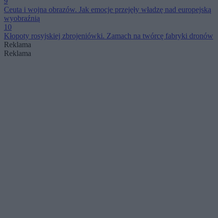
9
Ceuta i wojna obrazów. Jak emocje przejęły władzę nad europejską
wyobraźnią
10
Kłopoty rosyjskiej zbrojeniówki. Zamach na twórcę fabryki dronów
Reklama
Reklama