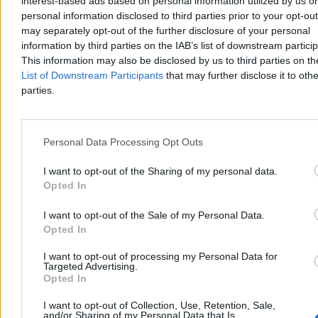
interest-based ads based on personal information utilized by us or
miała być jednym z największych sekretów Związku Radzieckiego.
personal information disclosed to third parties prior to your opt-ou
Do dziś jej rozmiary i historia robią ogromne wrażenie.
may separately opt-out of the further disclosure of your personal
information by third parties on the IAB’s list of downstream partici
This information may also be disclosed by us to third parties on t
List of Downstream Participants
that may further disclose it to othe
Bartosz Michalski
parties.
04.08.2026
4 min
Reklama
Reklama
Personal Data Processing Opt Outs
I want to opt-out of the Sharing of my personal data.
Opted In
I want to opt-out of the Sale of my Personal Data.
Opted In
I want to opt-out of processing my Personal Data for
Targeted Advertising.
Opted In
I want to opt-out of Collection, Use, Retention, Sale,
and/or Sharing of my Personal Data that Is