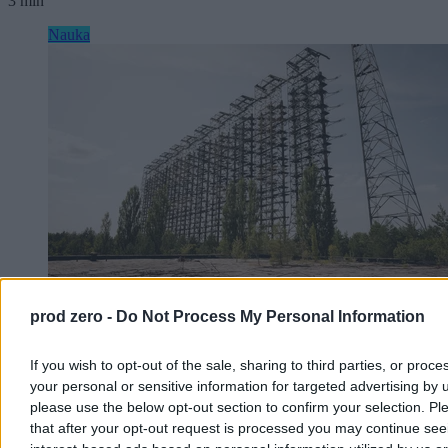
3 min
Nauka
prod zero -
Do Not Process My Personal Information
„Rosyjski dzięcioł” z Czarnobyla. Historia jednej
If you wish to opt-out of the sale, sharing to third parties, or proce
z największych tajemnic ZSRR
your personal or sensitive information for targeted advertising by 
please use the below opt-out section to confirm your selection. Pl
Przez lata zakłócała łączność radiową na niemal całej półkuli
północnej, a wokół niej narosły dziesiątki teorii spiskowych.
that after your opt-out request is processed you may continue see
Gigantyczna antena Duga-1, ukryta w lasach pod Czarnobylem,