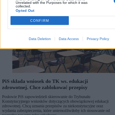
Nauka
Unrelated with the Purposes for which it was
collected.
Opted Out
CONFIRM
Data Deletion
Data Access
Privacy Policy
PiS składa wniosek do TK ws. edukacji
zdrowotnej. Chce zablokować przepisy
Posłowie PiS zapowiedzieli skierowanie do Trybunału
Konstytucyjnego wniosków dotyczących obowiązkowej edukacji
zdrowotnej. Chcą uznania przepisów za niekonstytucyjne oraz
wydania zabezpieczenia, które uniemożliwiłoby ich stosowanie od