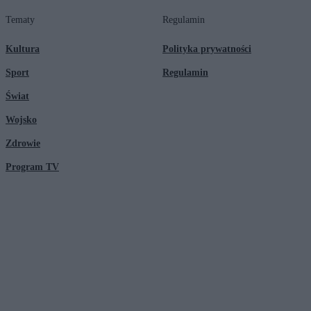
Tematy
Regulamin
Kultura
Polityka prywatności
Sport
Regulamin
Świat
Wojsko
Zdrowie
Program TV
© 2026 Kanał Zero Spółka Akcyjna