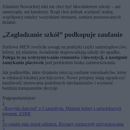
Zdaniem Nowackiej nikt nie chce być likwidatorem szkoły – ani
samorządy, ani kuratorzy. Rząd chce jednak wymusić realną
współpracę między wszystkimi stronami, zamiast pozorowanych
działań.
„Zagładzanie szkół” podkopuje zaufanie
Szefowa MEN zwróciła uwagę na praktyki części samorządowców,
którzy, jej zdaniem, świadomie doprowadzają szkoły do upadku.
Polega to na wstrzymywaniu remontów i inwestycji, a następnie
zamykaniu placówek
pod pretekstem braku zainteresowania.
Jak podkreśliła, takie działania niszczą zaufanie mieszkańców, które
w edukacji lokalnej jest kluczowe. Nowe przepisy mają ograniczyć
możliwość stosowania podobnych mechanizmów i wymusić
bardziej transparentne decyzje.
Najpopularniejsze
1
„Rosyjski dzięcioł” z Czarnobyla. Historia jednej z największych
tajemnic ZSRR
2
To ostatni etap przed odlotem. Bociany rozpoczęły przygotowania
3