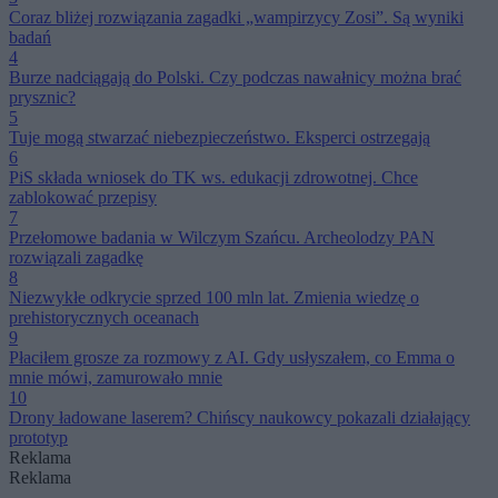
Coraz bliżej rozwiązania zagadki „wampirzycy Zosi”. Są wyniki
badań
4
Burze nadciągają do Polski. Czy podczas nawałnicy można brać
prysznic?
5
Tuje mogą stwarzać niebezpieczeństwo. Eksperci ostrzegają
6
PiS składa wniosek do TK ws. edukacji zdrowotnej. Chce
zablokować przepisy
7
Przełomowe badania w Wilczym Szańcu. Archeolodzy PAN
rozwiązali zagadkę
8
Niezwykłe odkrycie sprzed 100 mln lat. Zmienia wiedzę o
prehistorycznych oceanach
9
Płaciłem grosze za rozmowy z AI. Gdy usłyszałem, co Emma o
mnie mówi, zamurowało mnie
10
Drony ładowane laserem? Chińscy naukowcy pokazali działający
prototyp
Reklama
Reklama