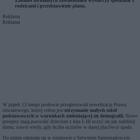
Zamiast formalnych zawiadomień wystarczy spotkanie z
rodzicami i przedstawienie planu.
Reklama
Reklama
W piątek 13 lutego posłowie przegłosowali nowelizację Prawa
oświatowego, której celem jest
utrzymanie małych szkół
podstawowych w warunkach zmieniającej się demografii.
Nowe
przepisy mają pozwolić dzieciom z klas I–III uczyć się jak najbliżej
domu, nawet wtedy, gdy liczba uczniów w danej placówce spada.
Do zmian odniosła się w rozmowie z Serwisem Samorządowym