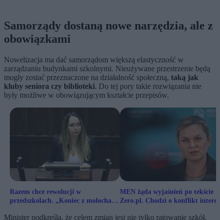
Samorządy dostaną nowe narzędzia, ale z
obowiązkami
Nowelizacja ma dać samorządom większą elastyczność w
zarządzaniu budynkami szkolnymi. Nieużywane przestrzenie będą
mogły zostać przeznaczone na działalność społeczną,
taką jak
kluby seniora czy biblioteki
. Do tej pory takie rozwiązania nie
były możliwe w obowiązującym kształcie przepisów.
Razem chce rewolucji w
MEN żąda wyjaśnień po tekście
przedszkolach. „Koniec z molochami
Zero.pl. Chodzi o konflikt intere
i masową likwidacją”
w państwowym instytucie
Minister podkreśla, że celem zmian jest nie tylko ratowanie szkół,