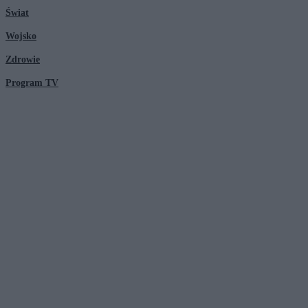
Świat
Wojsko
Zdrowie
Program TV
© 2026 Kanał Zero Spółka Akcyjna