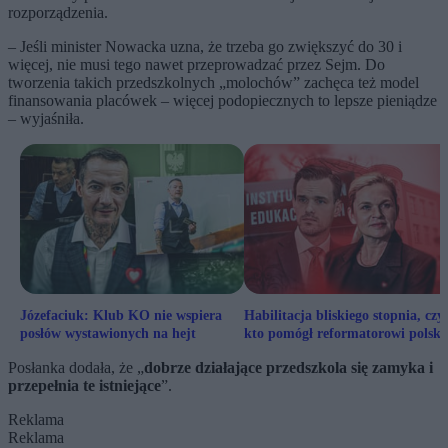
rozporządzenia.
–
Jeśli minister Nowacka uzna, że trzeba go zwiększyć do 30 i
więcej, nie musi tego nawet przeprowadzać przez Sejm.
Do
tworzenia takich przedszkolnych
„molochów”
zachęca też model
finansowania placówek – więcej podopiecznych to lepsze pieniądze
– wyjaśniła.
Józefaciuk: Klub KO nie wspiera
Habilitacja bliskiego stopnia, czyl
posłów wystawionych na hejt
kto pomógł reformatorowi polski
edukacji
Posłanka dodała, że „
dobrze działające przedszkola się zamyka i
przepełnia te istniejące
”.
Reklama
Reklama