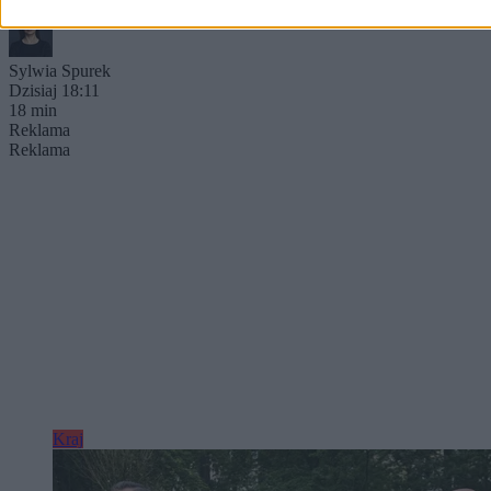
Sylwia Spurek
Dzisiaj 18:11
18 min
Reklama
Reklama
Kraj