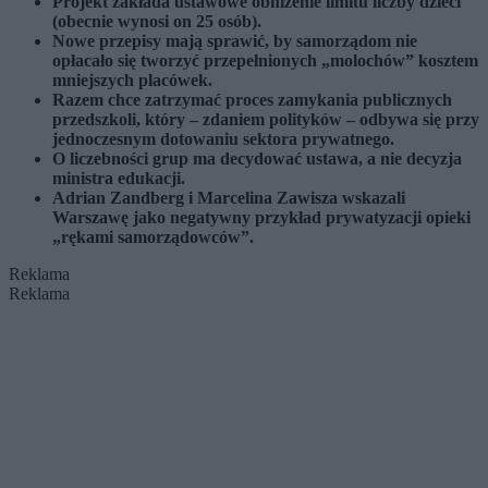
Projekt zakłada ustawowe obniżenie limitu liczby dzieci
(obecnie wynosi on 25 osób).
Nowe przepisy mają sprawić, by samorządom nie
opłacało się tworzyć przepełnionych „molochów” kosztem
mniejszych placówek.
Razem chce zatrzymać proces zamykania publicznych
przedszkoli, który – zdaniem polityków – odbywa się przy
jednoczesnym dotowaniu sektora prywatnego.
O liczebności grup ma decydować ustawa, a nie decyzja
ministra edukacji.
Adrian Zandberg i Marcelina Zawisza wskazali
Warszawę jako negatywny przykład prywatyzacji opieki
„rękami samorządowców”.
Reklama
Reklama