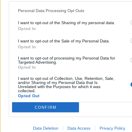
Personal Data Processing Opt Outs
I want to opt-out of the Sharing of my personal data.
Opted In
I want to opt-out of the Sale of my Personal Data.
Opted In
I want to opt-out of processing my Personal Data for
Targeted Advertising.
Opted In
I want to opt-out of Collection, Use, Retention, Sale,
and/or Sharing of my Personal Data that Is
Unrelated with the Purposes for which it was
Kto się boi małżeństwa dwóch mężczyzn (albo
collected.
małżeństwa dwóch kobiet)?
Opted Out
Komu szkodzi to, że państwo uzna więź, która już istnieje: prawną,
CONFIRM
osobistą, rodzinną, życiową? Kogo i dlaczego boli to, że państwo
nazwie rzeczy po imieniu: małżeństwo – dwie osoby, wspólne
życie, wspólna odpowiedzialność? Kto właściwie boi się
małżeństwa dwóch mężczyzn albo dwóch kobiet?
Data Deletion
Data Access
Privacy Policy