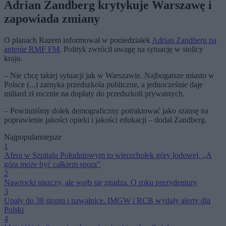
Adrian Zandberg krytykuje Warszawę i
zapowiada zmiany
O planach Razem informował w poniedziałek
Adrian Zandberg na
antenie RMF FM
. Polityk zwrócił uwagę na sytuację w stolicy
kraju.
– Nie chcę takiej sytuacji jak w Warszawie. Najbogatsze miasto w
Polsce (...) zamyka przedszkola publiczne, a jednocześnie daje
miliard zł rocznie na dopłaty do przedszkoli prywatnych.
– Powinniśmy dołek demograficzny potraktować jako szansę na
poprawienie jakości opieki i jakości edukacji – dodał Zandberg.
Najpopularniejsze
1
Afera w Szpitalu Południowym to wierzchołek góry lodowej. „A
góra może być całkiem spora”
2
Nawrocki niszczy, ale wajb się zgadza. O roku prezydentury
3
Upały do 38 stopni i nawałnice. IMGW i RCB wydały alerty dla
Polski
4