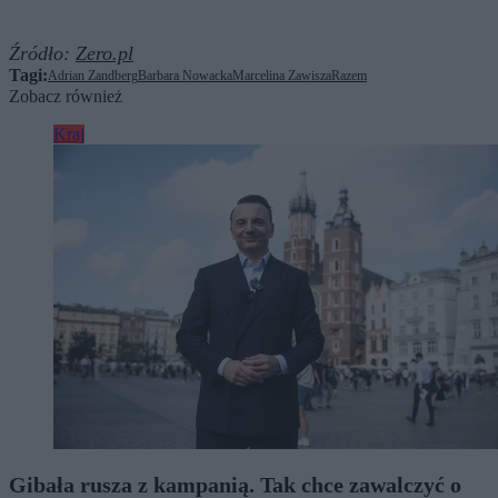
Źródło:
Zero.pl
Tagi:
Adrian Zandberg
Barbara Nowacka
Marcelina Zawisza
Razem
Zobacz również
Kraj
Gibała rusza z kampanią. Tak chce zawalczyć o