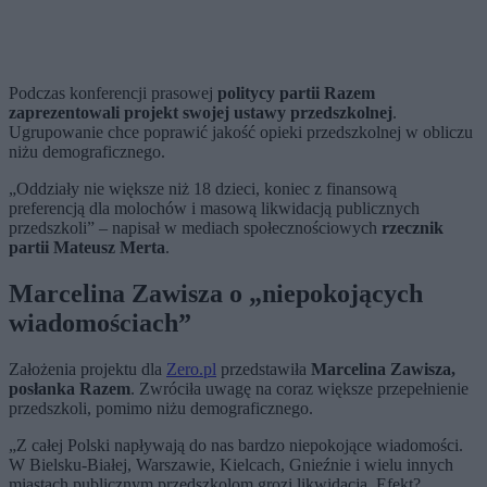
Podczas konferencji prasowej
politycy partii Razem
zaprezentowali projekt swojej ustawy przedszkolnej
.
Ugrupowanie chce poprawić jakość opieki przedszkolnej w obliczu
niżu demograficznego.
„
Oddziały nie większe niż 18 dzieci, koniec z finansową
preferencją dla molochów i masową likwidacją publicznych
przedszkoli” – napisał w mediach społecznościowych
rzecznik
partii Mateusz Merta
.
Marcelina Zawisza o „niepokojących
wiadomościach”
Założenia projektu dla
Zero.pl
przedstawiła
Marcelina Zawisza,
posłanka Razem
. Zwróciła uwagę na coraz większe przepełnienie
przedszkoli, pomimo niżu demograficznego.
„Z całej Polski napływają do nas bardzo niepokojące wiadomości.
W Bielsku-Białej, Warszawie, Kielcach, Gnieźnie i wielu innych
miastach publicznym przedszkolom grozi likwidacja. Efekt?