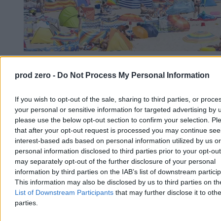
Chwila ochłody, ale potem lato nie odpuści. Mamy
prod zero -
Do Not Process My Personal Information
nową wakacyjną prognozę
Po fali upałów, w trakcie których temperatury sięgały 40 st. C,
If you wish to opt-out of the sale, sharing to third parties, or proce
czeka nas ochłodzenie. Jak podają meteorolodzy, nie potrwa ono
your personal or sensitive information for targeted advertising by 
długo. – Lato nie odpuszcza, choć okresy cieplejsze będą
please use the below opt-out section to confirm your selection. Pl
przeplatały się z chłodniejszymi – zapowiedział w rozmowie z
that after your opt-out request is processed you may continue see
Zero.pl Przemysław Makarewicz z Instytutu Meteorologii i
interest-based ads based on personal information utilized by us or
Gospodarki Wodnej.
personal information disclosed to third parties prior to your opt-ou
may separately opt-out of the further disclosure of your personal
information by third parties on the IAB’s list of downstream partici
Paweł Żurek
This information may also be disclosed by us to third parties on t
Dzisiaj 19:12
List of Downstream Participants
that may further disclose it to othe
4 min
parties.
Kraj