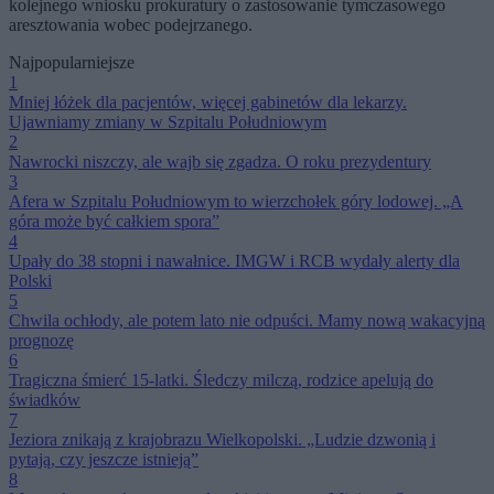
kolejnego wniosku prokuratury o zastosowanie tymczasowego
aresztowania wobec podejrzanego.
Najpopularniejsze
1
Mniej łóżek dla pacjentów, więcej gabinetów dla lekarzy.
Ujawniamy zmiany w Szpitalu Południowym
2
Nawrocki niszczy, ale wajb się zgadza. O roku prezydentury
3
Afera w Szpitalu Południowym to wierzchołek góry lodowej. „A
góra może być całkiem spora”
4
Upały do 38 stopni i nawałnice. IMGW i RCB wydały alerty dla
Polski
5
Chwila ochłody, ale potem lato nie odpuści. Mamy nową wakacyjną
prognozę
6
Tragiczna śmierć 15-latki. Śledczy milczą, rodzice apelują do
świadków
7
Jeziora znikają z krajobrazu Wielkopolski. „Ludzie dzwonią i
pytają, czy jeszcze istnieją”
8