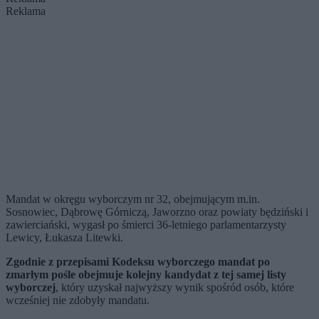
Reklama
Mandat w okręgu wyborczym nr 32, obejmującym m.in.
Sosnowiec, Dąbrowę Górniczą, Jaworzno oraz powiaty będziński i
zawierciański, wygasł po śmierci 36-letniego parlamentarzysty
Lewicy, Łukasza Litewki.
Zgodnie z przepisami Kodeksu wyborczego mandat po
zmarłym pośle obejmuje kolejny kandydat z tej samej listy
wyborczej
, który uzyskał najwyższy wynik spośród osób, które
wcześniej nie zdobyły mandatu.