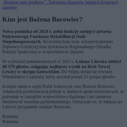
„Brakuje nam środków”. Tajemnica finansów fundacji ścigającej
rasistów
Kim jest Bożena Borowiec?
Nowa posłanka od 2024 r. pełni funkcję zastępcy prezesa
Państwowego Funduszu Rehabilitacji Osób
Niepełnosprawnych.
Wcześniej była m.in. wiceprezydentem
Dąbrowy Górniczej oraz dyrektorem Regionalnego Ośrodka
Polityki Społecznej w województwie śląskim.
W wyborach parlamentarnych w 2023 r.
Łukasz Litewka zdobył
40 579 głosów, osiągając najlepszy wynik na liście Nowej
Lewicy w okręgu katowickim
. Do Sejmu dostał się również
Włodzimierz Czarzasty, który uzyskał ponad 22 tysiące głosów.
Kolejne miejsca zajęli Rafał Adamczyk oraz Bożena Borowiec.
Adamczyk poinformował jednak w mediach społecznościowych, że
pozostaje w zarządzie województwa śląskiego i nie zamierza
obejmować mandatu parlamentarnego. Oznaczało to, że miejsce po
Litewce przypadnie właśnie Borowiec.
Reklama
Reklama