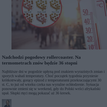
Nadchodzi pogodowy rollercoaster. Na
termometrach znów będzie 36 stopni
Najbliższe dni w pogodzie upłyną pod znakiem wyrazistych zmian i
sporych wahań temperatury. Choć początek tygodnia przyniesie
krótkotrwały, gorący epizod z temperaturami przekraczającymi 30
st. C, to już od wtorku czeka nas wyraźne ochłodzenie. Sytuacja
ponownie zmieni się w weekend, gdy do Polski wróci afrykański
upał. Słupki rtęci mogą pokazać aż 36 kresek.