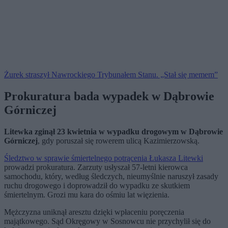
Żurek straszył Nawrockiego Trybunałem Stanu. „Stał się memem”
Prokuratura bada wypadek w Dąbrowie
Górniczej
Litewka zginął 23 kwietnia w wypadku drogowym w Dąbrowie
Górniczej
, gdy poruszał się rowerem ulicą Kazimierzowską.
Śledztwo w sprawie śmiertelnego potrącenia Łukasza Litewki
prowadzi prokuratura. Zarzuty usłyszał 57-letni kierowca
samochodu, który, według śledczych, nieumyślnie naruszył zasady
ruchu drogowego i doprowadził do wypadku ze skutkiem
śmiertelnym. Grozi mu kara do ośmiu lat więzienia.
Mężczyzna uniknął aresztu dzięki wpłaceniu poręczenia
majątkowego. Sąd Okręgowy w Sosnowcu nie przychylił się do