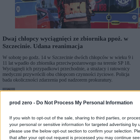
Dwaj chłopcy wyciągnięci ze zbiornika ppoż. w
Szczecinie. Udana reanimacja
W sobotę po godz. 14 w Szczecinie dwóch chłopców w wieku 9 i
11 lat wpadło do zbiornika przeciwpożarowego na terenie SP 18.
Wyciągnęli ich przypadkowi przechodnie, a strażacy i ratownicy
medyczni przywrócili obu chłopcom czynności życiowe. Policja
bada okoliczności zdarzenia pod nadzorem prokuratury.
prod zero -
Do Not Process My Personal Information
Aleksandra Cieślik
Wczoraj 20:06
3 min
If you wish to opt-out of the sale, sharing to third parties, or proce
Reklama
your personal or sensitive information for targeted advertising by 
Reklama
please use the below opt-out section to confirm your selection. Pl
that after your opt-out request is processed you may continue see