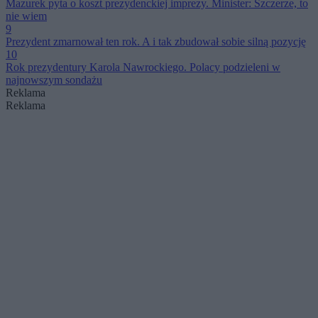
Mazurek pyta o koszt prezydenckiej imprezy. Minister: Szczerze, to
nie wiem
9
Prezydent zmarnował ten rok. A i tak zbudował sobie silną pozycję
10
Rok prezydentury Karola Nawrockiego. Polacy podzieleni w
najnowszym sondażu
Reklama
Reklama