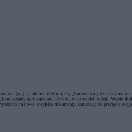
i wojny” (ang. „Children of War”), czy „Sprowadźmy dzieci z powrotem”
 które zostały uprowadzone, ale wróciły do swoich rodzin.
Warto dodać
rabiano im nowe, rosyjskie dokumenty, zmuszając do przyjęcia rosyjs