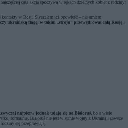
 najczęściej cała akcja spoczywa w rękach dzielnych kobiet z rodziny:
eś kontakty w Rosji. Słyszałem też opowieść – nie umiem
myczy ukraińską flagę, w takim „stroju” przewędrował całą Rosję
i
zwyczaj najpierw jednak udają się na Białoruś,
bo o wiele
ystko, formalnie, Białoruś nie jest w stanie wojny z Ukrainą i zawsze
rodziny się przeprawiają.