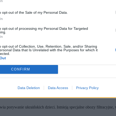
In
o opt-out of the Sale of my Personal Data.
In
to opt-out of processing my Personal Data for Targeted
ing.
In
o opt-out of Collection, Use, Retention, Sale, and/or Sharing
ersonal Data that Is Unrelated with the Purposes for which it
lected.
Out
CONFIRM
dzonymi przez Rosję ukraińskimi dziećmi?
raińskich dzieci rozpoczął się już w 2014 r., gdy zaczęła tworzyć się 
Mariupolu. Dzieci oddawano albo rosyjskim rodzinom na wychowanie, 
Data Deletion
Data Access
Privacy Policy
a porywanie ukraińskich dzieci. Istnieją specjalne obozy filtracyjne, 