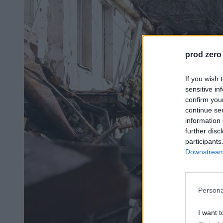
prod zero
If you wish 
sensitive in
confirm you
continue se
information 
further disc
participants
Downstream 
Persona
I want t