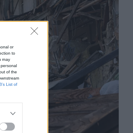
sonal or
ection to
ou may
 personal
out of the
 downstream
B’s List of