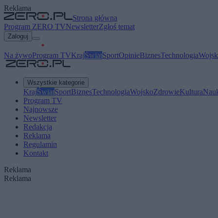
Reklama
Strona główna
Program ZERO TV
Newsletter
Zgłoś temat
Zaloguj
Na żywo
Program TV
Kraj
Świat
Sport
Opinie
Biznes
Technologia
Wojsk
Wszystkie kategorie
Kraj
Świat
Sport
Biznes
Technologia
Wojsko
Zdrowie
Kultura
Nau
Program TV
Najnowsze
Newsletter
Redakcja
Reklama
Regulamin
Kontakt
Reklama
Reklama