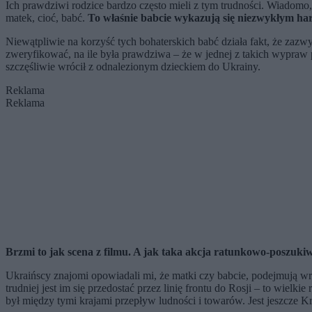
Ich prawdziwi rodzice bardzo często mieli z tym trudności. Wiadomo, 
matek, cioć, babć.
To
właśnie babcie wykazują się niezwykłym har
Niewątpliwie na korzyść tych bohaterskich babć działa fakt, że zazwy
zweryfikować, na ile była prawdziwa – że w jednej z takich wypra
szczęśliwie wrócił z odnalezionym dzieckiem do Ukrainy.
Reklama
Reklama
Brzmi to jak scena z filmu. A jak taka akcja ratunkowo-poszuk
Ukraińscy znajomi opowiadali mi, że matki czy babcie, podejmują wręc
trudniej jest im się przedostać przez linię frontu do Rosji – to wiel
był między tymi krajami przepływ ludności i towarów. Jest jeszcze 