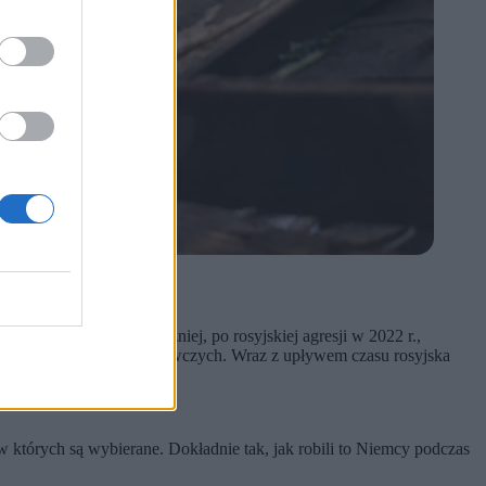
Republika Doniecka. Później, po rosyjskiej agresji w 2022 r.,
albo do placówek wychowawczych. Wraz z upływem czasu rosyjska
w których są wybierane. Dokładnie tak, jak robili to Niemcy podczas