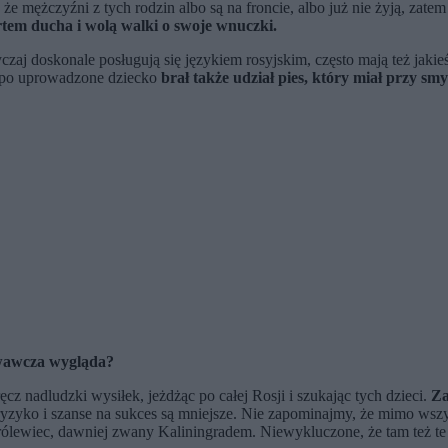
że mężczyźni z tych rodzin albo są na froncie, albo już nie żyją, zatem
tem ducha i wolą walki o swoje wnuczki.
czaj doskonale posługują się językiem rosyjskim, często mają też jaki
w po uprowadzone dziecko
brał także udział pies, który miał przy s
iwawcza wygląda?
z nadludzki wysiłek, jeżdżąc po całej Rosji i szukając tych dzieci.
Za
kie ryzyko i szanse na sukces są mniejsze. Nie zapominajmy, że mimo wsz
Królewiec, dawniej zwany Kaliningradem. Niewykluczone, że tam też te 