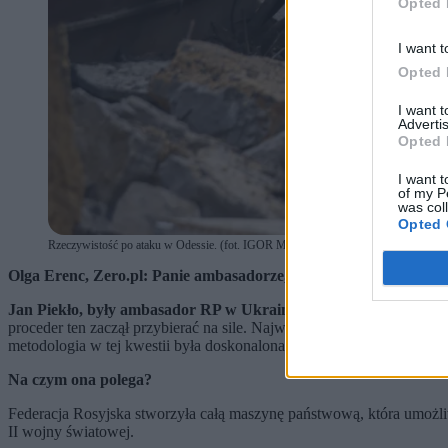
Opted 
I want t
Opted 
I want 
Advertis
Opted 
I want t
of my P
was col
Opted 
Rzeczywistość po ataku w Odessie. (fot. IGOR MASLOV / PAP / EPA)
Olga Erenc, Zero.pl: Panie ambasadorze, co się dzieje z uprowa
Jan Piekło, były ambasador RP w Ukrainie:
Proces uprowadzania uk
proceder ten zaczął przybierać na sile. Największy dramat był w 
metodologia w tej kwestii była doskonalona.
Na czym ona polega?
Federacja Rosyjska stworzyła całą maszynę państwową, która umożliwi
II wojny światowej.