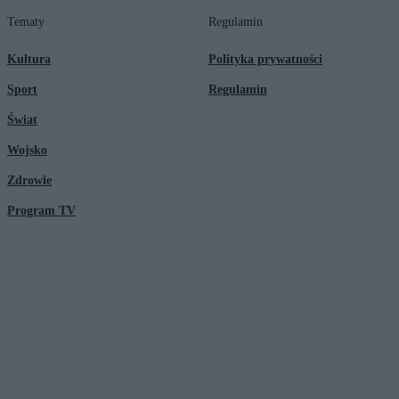
Tematy
Regulamin
Kultura
Polityka prywatności
Sport
Regulamin
Świat
Wojsko
Zdrowie
Program TV
© 2026 Kanał Zero Spółka Akcyjna