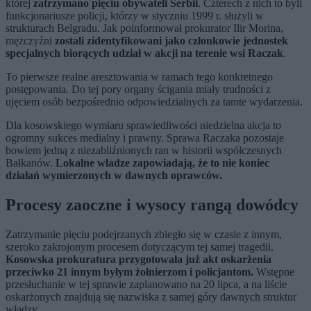
której
zatrzymano pięciu obywateli Serbii
. Czterech z nich to byli
funkcjonariusze policji, którzy w styczniu 1999 r. służyli w
strukturach Belgradu. Jak poinformował prokurator Ilir Morina,
mężczyźni
zostali zidentyfikowani jako członkowie jednostek
specjalnych biorących udział w akcji na terenie wsi Raczak
.
To pierwsze realne aresztowania w ramach tego konkretnego
postępowania. Do tej pory organy ścigania miały trudności z
ujęciem osób bezpośrednio odpowiedzialnych za tamte wydarzenia.
Dla kosowskiego wymiaru sprawiedliwości niedzielna akcja to
ogromny sukces medialny i prawny. Sprawa Raczaka pozostaje
bowiem jedną z niezabliźnionych ran w historii współczesnych
Bałkanów.
Lokalne władze zapowiadają, że to nie koniec
działań wymierzonych w dawnych oprawców.
Procesy zaoczne i wysocy rangą dowódcy
Zatrzymanie pięciu podejrzanych zbiegło się w czasie z innym,
szeroko zakrojonym procesem dotyczącym tej samej tragedii.
Kosowska prokuratura przygotowała już akt oskarżenia
przeciwko 21 innym byłym żołnierzom i policjantom.
Wstępne
przesłuchanie w tej sprawie zaplanowano na 20 lipca, a na liście
oskarżonych znajdują się nazwiska z samej góry dawnych struktur
władzy.