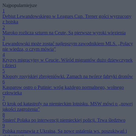
Najpopularniejsze
1
Debiut Lewandowskiego w Leagues Cup. Trener gości wyrzucony
z boiska
2
Maroko rozlicza szturm na Ceutę. Są pierwsze wyroki więzienia
3
Lewandowski może zostać najlepszym zawodnikiem MLS. „Polacy
nie wiedzą, o czym mówią”
4
Kryzys migracyjny w Ceucie. Wśród migrantów dużo dziewczynek
i dzieci
5
Kłopoty rosyjskiej zbrojeniówki. Zamach na twórcę fabryki dronów
6
Kasparow ostro o Putinie: wróg każdego normalnego, wolnego
człowieka
7
O krok od katastrofy na niemieckim lotnisku. MSW mówi o „nowej
jakości zagrożenia”
8
Śmierć Polaka po interwencji niemieckiej policji. Trwa śledztwo
9
Polska rozmawia z Ukrainą. Są nowe ustalenia ws. poszukiwań i