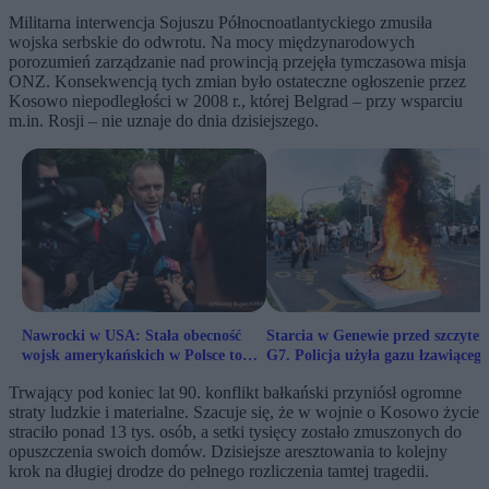
Militarna interwencja Sojuszu Północnoatlantyckiego zmusiła
wojska serbskie do odwrotu. Na mocy międzynarodowych
porozumień zarządzanie nad prowincją przejęła tymczasowa misja
ONZ. Konsekwencją tych zmian było ostateczne ogłoszenie przez
Kosowo niepodległości w 2008 r., której Belgrad – przy wsparciu
m.in. Rosji – nie uznaje do dnia dzisiejszego.
Nawrocki w USA: Stała obecność
Starcia w Genewie przed szczyte
wojsk amerykańskich w Polsce to
G7. Policja użyła gazu łzawiącego
nasz cel strategiczny
Trwający pod koniec lat 90. konflikt bałkański przyniósł ogromne
straty ludzkie i materialne. Szacuje się, że w wojnie o Kosowo życie
straciło ponad 13 tys. osób, a setki tysięcy zostało zmuszonych do
opuszczenia swoich domów. Dzisiejsze aresztowania to kolejny
krok na długiej drodze do pełnego rozliczenia tamtej tragedii.