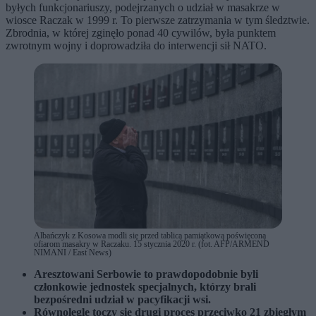
byłych funkcjonariuszy, podejrzanych o udział w masakrze w
wiosce Raczak w 1999 r. To pierwsze zatrzymania w tym śledztwie.
Zbrodnia, w której zginęło ponad 40 cywilów, była punktem
zwrotnym wojny i doprowadziła do interwencji sił NATO.
Albańczyk z Kosowa modli się przed tablicą pamiątkową poświęconą
ofiarom masakry w Raczaku. 15 stycznia 2020 r. (fot. AFP/ARMEND
NIMANI / East News)
Aresztowani Serbowie to prawdopodobnie byli
członkowie jednostek specjalnych, którzy brali
bezpośredni udział w pacyfikacji wsi.
Równolegle toczy się drugi proces przeciwko 21 zbiegłym