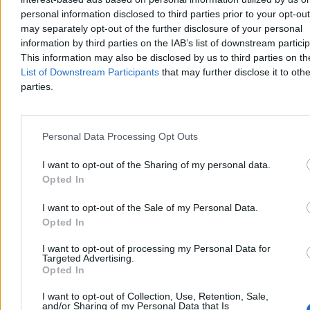
personal information disclosed to third parties prior to your opt-ou
Ranking europejskich wywiadów. Polska w
may separately opt-out of the further disclosure of your personal
pierwszej dziesiątce
information by third parties on the IAB’s list of downstream partici
This information may also be disclosed by us to third parties on t
Wielka Brytania ma najlepszy wywiad w Europie, a Polska znalazła
List of Downstream Participants
that may further disclose it to othe
się na dziewiątym miejscu – wynika z rankingu francuskiego
parties.
magazynu „L'Express”. Zestawienie powstało na podstawie ocen 60
ekspertów z 25 krajów. W czołówce znalazły się także Francja,
Holandia i Ukraina.
Personal Data Processing Opt Outs
I want to opt-out of the Sharing of my personal data.
Aleksandra Cieślik
Dzisiaj 20:34
Opted In
4 min
Reklama
I want to opt-out of the Sale of my Personal Data.
Reklama
Opted In
I want to opt-out of processing my Personal Data for
Targeted Advertising.
Opted In
I want to opt-out of Collection, Use, Retention, Sale,
and/or Sharing of my Personal Data that Is