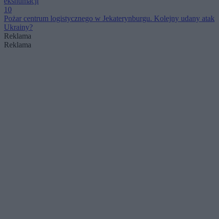
ekshumacji
10
Pożar centrum logistycznego w Jekaterynburgu. Kolejny udany atak
Ukrainy?
Reklama
Reklama