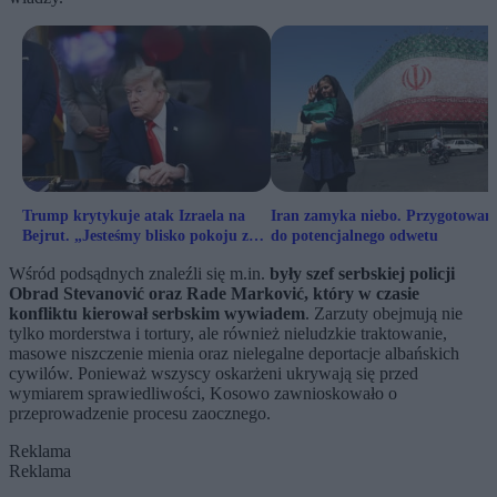
Trump krytykuje atak Izraela na
Iran zamyka niebo. Przygotowan
Bejrut. „Jesteśmy blisko pokoju z
do potencjalnego odwetu
Iranem”
Wśród podsądnych znaleźli się m.in.
były szef serbskiej policji
Obrad Stevanović oraz Rade Marković, który w czasie
konfliktu kierował serbskim wywiadem
. Zarzuty obejmują nie
tylko morderstwa i tortury, ale również nieludzkie traktowanie,
masowe niszczenie mienia oraz nielegalne deportacje albańskich
cywilów. Ponieważ wszyscy oskarżeni ukrywają się przed
wymiarem sprawiedliwości, Kosowo zawnioskowało o
przeprowadzenie procesu zaocznego.
Reklama
Reklama