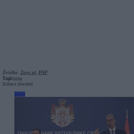
Źródła:
Zero.pl
PAP
,
Tagi:
Serbia
Zobacz również
Świat