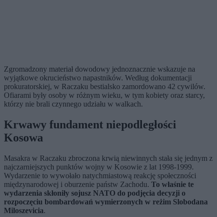
Zgromadzony materiał dowodowy jednoznacznie wskazuje na
wyjątkowe okrucieństwo napastników. Według dokumentacji
prokuratorskiej, w Raczaku bestialsko zamordowano 42 cywilów.
Ofiarami były osoby w różnym wieku, w tym kobiety oraz starcy,
którzy nie brali czynnego udziału w walkach.
Krwawy fundament niepodległości
Kosowa
Masakra w Raczaku zbroczona krwią niewinnych stała się jednym z
najczarniejszych punktów wojny w Kosowie z lat 1998-1999.
Wydarzenie to wywołało natychmiastową reakcję społeczności
międzynarodowej i oburzenie państw Zachodu.
To właśnie te
wydarzenia skłoniły sojusz NATO do podjęcia decyzji o
rozpoczęciu bombardowań wymierzonych w reżim Slobodana
Miloszevicia
.