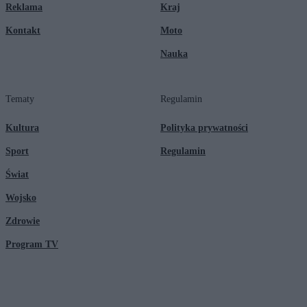
Reklama
Kraj
Kontakt
Moto
Nauka
Tematy
Regulamin
Kultura
Polityka prywatności
Sport
Regulamin
Świat
Wojsko
Zdrowie
Program TV
© 2026 Kanał Zero Spółka Akcyjna