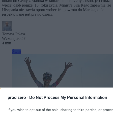
dotarli do Ceuty z Maroka w ramach fali ok. 72 tys. osób, jest coraz
więcej osób poniżej 13. roku życia. Ministra Sira Rego zapewnia, że
Hiszpania nie stawia oporu wobec ich powrotu do Maroka, o ile
respektowane jest prawo dzieci.
Tomasz Pałasz
Wczoraj 20:57
4 min
Świat
prod zero -
Do Not Process My Personal Information
If you wish to opt-out of the sale, sharing to third parties, or proce