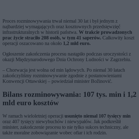
Proces rozminowywania trwał niemal 30 lat i był jednym z
najbardziej wymagających oraz kosztownych przedsięwzięć
infrastrukturalnych w historii państwa.
W trakcie prowadzonych
prac życie straciło 208 osób, w tym 41 saperów.
Całkowity koszt
operacji oszacowano na około
1,2 mld euro.
Ogłoszenie zakończenia procesu nastąpiło podczas uroczystości z
okazji Międzynarodowego Dnia Ochrony Ludności w Zagrzebiu.
– Chorwacja jest wolna od min lądowych. Po niemal 30 latach
zakończyliśmy rozminowywanie zgodnie z postanowieniami
Konwencji Ottawskiej – powiedział minister Božinović.
Bilans rozminowywania: 107 tys. min i 1,2
mld euro kosztów
W ramach wieloletniej operacji
usunięto niemal 107 tysięcy min
oraz 407 tysięcy niewybuchów i niewypałów. Jak podkreślił
minister, zakończenie procesu to nie tylko sukces techniczny, ale
także moralne zobowiązanie wobec ofiar i ich rodzin.