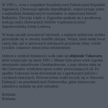
W 1991 r., wraz z rozpadem Socjalistycznej Federacyjnej Republiki
Jugosławii, Chorwacja ogłosiła niepodległość, rozpoczynając jeden
z najbardziej dramatycznych rozdziałów w najnowszej historii
Bałkanów. Decyzja władz w Zagrzebiu spotkała się z gwałtowną
reakcją części chorwackich Serbów wspieranych przez
Jugosłowiańską Armię Ludową.
W kraju zaczęły powstawać barykady, a napięcie polityczne szybko
przerodziło się w otwarty konflikt zbrojny. Wojna, która miała trwać
cztery lata, już w pierwszych miesiącach przyniosła ofiary wśród
cywilów i masowe zniszczenia infrastruktury.
Jednym z symboli brutalności walk stało się
oblężenie Vukovaru
,
które rozpoczęło się latem 1991 r. Miasto było przez wiele tygodni
nieustannie ostrzeliwane i bombardowane, a jego obrona stała się
dla Chorwatów symbolem oporu wobec przeważających sił. Po
upadku Vukovaru świat dowiedział się o egzekucjach jeńców i
czystkach etnicznych. Równocześnie walki toczyły się w Slawonii,
Dalmacji i na przedmieściach Dubrownika, gdzie historyczna
zabudowa znalazła się pod ostrzałem.
Reklama
Reklama