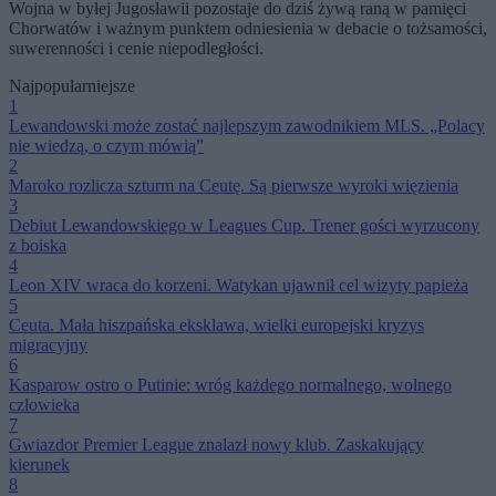
Wojna w byłej Jugosławii pozostaje do dziś żywą raną w pamięci
Chorwatów i ważnym punktem odniesienia w debacie o tożsamości,
suwerenności i cenie niepodległości.
Najpopularniejsze
1
Lewandowski może zostać najlepszym zawodnikiem MLS. „Polacy
nie wiedzą, o czym mówią”
2
Maroko rozlicza szturm na Ceutę. Są pierwsze wyroki więzienia
3
Debiut Lewandowskiego w Leagues Cup. Trener gości wyrzucony
z boiska
4
Leon XIV wraca do korzeni. Watykan ujawnił cel wizyty papieża
5
Ceuta. Mała hiszpańska eksklawa, wielki europejski kryzys
migracyjny
6
Kasparow ostro o Putinie: wróg każdego normalnego, wolnego
człowieka
7
Gwiazdor Premier League znalazł nowy klub. Zaskakujący
kierunek
8