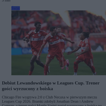
3 min
Świat
Debiut Lewandowskiego w Leagues Cup. Trener
gości wyrzucony z boiska
Chicago Fire wygrywa 2:0 z Club Necaxa w pierwszym meczu
Leagues Cup 2026. Bramki zdobyli Jonathan Dean i Andrew
Gutman, a trener gości Martín Varini został wyrzucony z boiska po