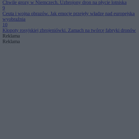
Chwile grozy w Niemczech. Uzbrojony dron na płycie lotniska
9
Ceuta i wojna obrazów. Jak emocje przejęły władzę nad europejską
wyobraźnią
10
Kłopoty rosyjskiej zbrojeniówki. Zamach na twórcę fabryki dronów
Reklama
Reklama