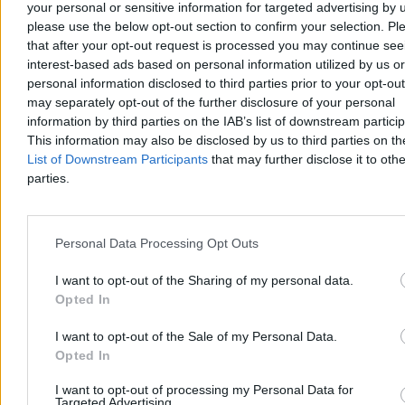
your personal or sensitive information for targeted advertising by 
please use the below opt-out section to confirm your selection. Pl
that after your opt-out request is processed you may continue see
Niewiadoma-Phinney wygrywa etap na Mont
interest-based ads based on personal information utilized by us or
personal information disclosed to third parties prior to your opt-ou
Ventoux. Polka liderką Tour de France
may separately opt-out of the further disclosure of your personal
Katarzyna Niewiadoma-Phinney (Canyon-SRAM) wygrała 7. etap
information by third parties on the IAB’s list of downstream partici
Tour de France Kobiet, kończący się na szczycie Mont Ventoux, i
This information may also be disclosed by us to third parties on t
została nową liderką klasyfikacji generalnej. To jej pierwsze
List of Downstream Participants
that may further disclose it to othe
etapowe zwycięstwo od 2019 r. Ósma na etapie była Dominika
parties.
Włodarczyk (UAE Team ADQ), tracąc 3 minuty i 26 sekund.
Personal Data Processing Opt Outs
Tomasz Pałasz
Wczoraj 19:27
I want to opt-out of the Sharing of my personal data.
3 min
Opted In
Reklama
Reklama
I want to opt-out of the Sale of my Personal Data.
Opted In
I want to opt-out of processing my Personal Data for
Targeted Advertising.