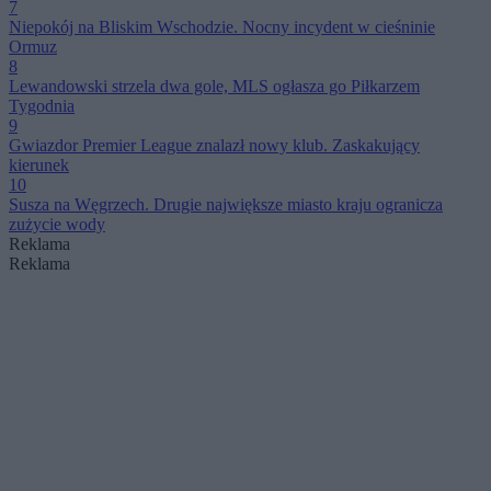
7
Niepokój na Bliskim Wschodzie. Nocny incydent w cieśninie
Ormuz
8
Lewandowski strzela dwa gole, MLS ogłasza go Piłkarzem
Tygodnia
9
Gwiazdor Premier League znalazł nowy klub. Zaskakujący
kierunek
10
Susza na Węgrzech. Drugie największe miasto kraju ogranicza
zużycie wody
Reklama
Reklama