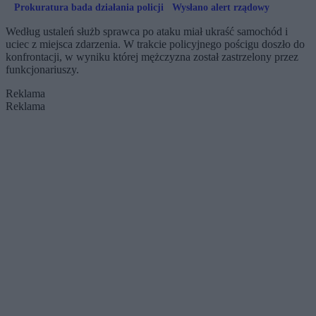
Prokuratura bada działania policji
Wysłano alert rządowy
Według ustaleń służb sprawca po ataku miał ukraść samochód i
uciec z miejsca zdarzenia. W trakcie policyjnego pościgu doszło do
konfrontacji, w wyniku której mężczyzna został zastrzelony przez
funkcjonariuszy.
Reklama
Reklama