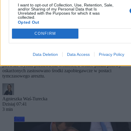
I want to opt-out of Collection, Use, Retention, Sale,
and/or Sharing of my Personal Data that Is
Unrelated with the Purposes for which it was
collected.
Opted Out
Maroko rozlicza szturm na Ceutę. Są pierwsze
CONFIRM
wyroki więzienia
Przed marokańskimi sądami rozpoczęły się procesy 86 osób
Data Deletion
Data Access
Privacy Policy
odpowiadających za udział i pomoc w niedawnym masowym
forsowaniu granicy z hiszpańską Ceutą. W sprawie zapadły już
pierwsze wyroki pozbawienia wolności, a wobec ponad połowy
oskarżonych zastosowano środki zapobiegawcze w postaci
tymczasowego aresztu.
Agnieszka Waś-Turecka
Dzisiaj 07:41
3 min
Świat