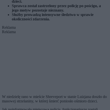
dzieci.
Sprawca został zastrzelony przez policję po pościgu, a
jego motyw pozostaje nieznany.
Służby prowadzą intensywne śledztwo w sprawie
okoliczności zdarzenia.
Reklama
Reklama
W niedzielę rano w mieście Shreveport w stanie Luizjana doszło do
masowej strzelaniny, w której śmierć poniosło ośmioro dzieci.
Jak poinformowała miejscowa policja, funkcjonariusze zostali