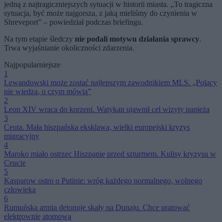
jedną z najtragiczniejszych sytuacji w historii miasta. „To tragiczna
sytuacja, być może najgorsza, z jaką mieliśmy do czynienia w
Shreveport” – powiedział podczas briefingu.
Na tym etapie śledczy
nie podali motywu działania sprawcy
.
Trwa wyjaśnianie okoliczności zdarzenia.
Najpopularniejsze
1
Lewandowski może zostać najlepszym zawodnikiem MLS. „Polacy
nie wiedzą, o czym mówią”
2
Leon XIV wraca do korzeni. Watykan ujawnił cel wizyty papieża
3
Ceuta. Mała hiszpańska eksklawa, wielki europejski kryzys
migracyjny
4
Maroko miało ostrzec Hiszpanię przed szturmem. Kulisy kryzysu w
Ceucie
5
Kasparow ostro o Putinie: wróg każdego normalnego, wolnego
człowieka
6
Rumuńska armia detonuje skały na Dunaju. Chce uratować
elektrownię atomową