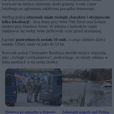
wezwani na miejsce zdarzenia około godziny 6 rano czasu
lokalnego po zgłoszeniu zakłócenia porządku domowego.
Według policji
zdarzenie miało rozległy charakter i obejmowało
kilka lokalizacji
– dwa domy przy West 79th Street oraz kolejne
miejsce przy Harrison Street. W jednym z budynków miały
znajdować się osoby, które próbowały uciec przed strzelaniną.
Łącznie
postrzelonych zostało 10 osób
, z czego ośmioro dzieci
zmarło. Ofiary miały od roku do 14 lat.
Rzecznik policji Christopher Bordelon określił miejsce zdarzenia
jako „rozległe i wieloetapowe”, podkreślając, że strzały oddano w
kilku punktach w tej samej okolicy.
Śledztwo po zamachu w Kijowie.
Załamanie pogody nad Polską.