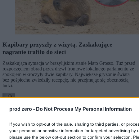
Kapibary przyszły z wizytą. Zaskakujące
nagranie trafiło do sieci
Zaskakująca sytuacja w brazylijskim stanie Mato Grosso. Tuż przed
rozpoczęciem obrad przez drzwi frontowe lokalnego parlamentu ze
spokojem wkroczyły dwie kapibary. Największe gryzonie świata
bez pośpiechu zwiedziły recepcję, nie przejmując się obecnością
ludzi.
prod zero -
Do Not Process My Personal Information
Agnieszka Waś-Turecka
Dzisiaj 11:42
2 min
If you wish to opt-out of the sale, sharing to third parties, or proce
Reklama
your personal or sensitive information for targeted advertising by 
Reklama
please use the below opt-out section to confirm your selection. Pl