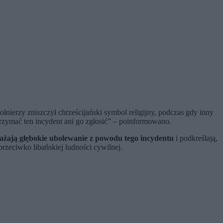
nierzy zniszczył chrześcijański symbol religijny, podczas gdy inny
strzymać ten incydent ani go zgłosić” – poinformowano.
żają głębokie ubolewanie z powodu tego incydentu
i podkreślają,
rzeciwko libańskiej ludności cywilnej.