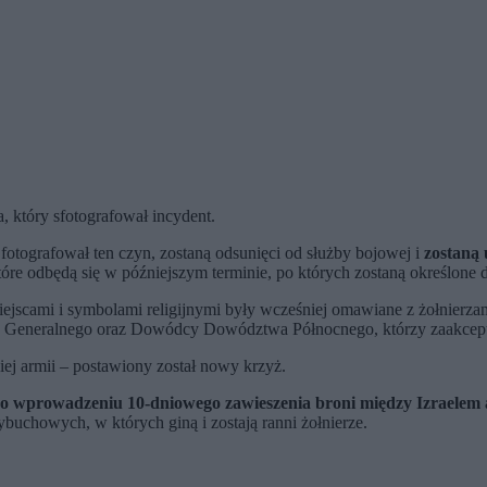
, który sfotografował incydent.
y fotografował ten czyn, zostaną odsunięci od służby bojowej i
zostaną
tóre odbędą się w późniejszym terminie, po których zostaną określone
ejscami i symbolami religijnymi były wcześniej omawiane z żołnierza
bu Generalnego oraz Dowódcy Dowództwa Północnego, którzy zaakcepto
kiej armii – postawiony został nowy krzyż.
po wprowadzeniu 10-dniowego zawieszenia broni między Izraelem
uchowych, w których giną i zostają ranni żołnierze.