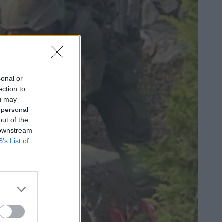
sonal or
ection to
ou may
 personal
out of the
 downstream
B’s List of