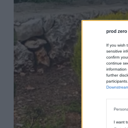
prod zero
If you wish 
sensitive in
confirm you
continue se
information 
further disc
participants
Downstream 
Persona
I want t