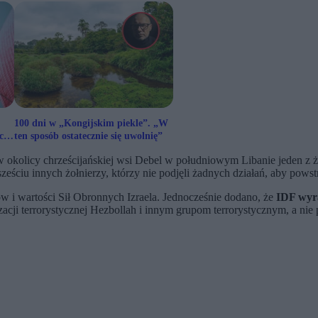
100 dni w „Kongijskim piekle”. „W
ach
ten sposób ostatecznie się uwolnię”
okolicy chrześcijańskiej wsi Debel w południowym Libanie jeden z żoł
sześciu innych żołnierzy, którzy nie podjęli żadnych działań, aby pow
w i wartości Sił Obronnych Izraela. Jednocześnie dodano, że
IDF wyra
acji terrorystycznej Hezbollah i innym grupom terrorystycznym, a nie p