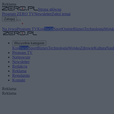
Reklama
Strona główna
Program ZERO TV
Newsletter
Zgłoś temat
Zaloguj
Na żywo
Program TV
Kraj
Świat
Sport
Opinie
Biznes
Technologia
Wojsk
Wszystkie kategorie
Kraj
Świat
Sport
Biznes
Technologia
Wojsko
Zdrowie
Kultura
Nau
Program TV
Najnowsze
Newsletter
Redakcja
Reklama
Regulamin
Kontakt
Reklama
Reklama