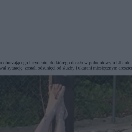
 oburzającego incydentu, do którego doszło w południowym Libanie. I
ał sytuację, zostali odsunięci od służby i ukarani miesięcznym areszt