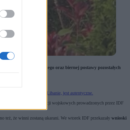
ańskiego symbolu religijnego oraz biernej postawy pozostałych
zczącego figurę Jezusa w Libanie, jest autentyczne.
miejscem intensywnych operacji wojskowych prowadzonych przez IDF
anu.
no też, że winni zostaną ukarani. We wtorek IDF przekazały
wnioski