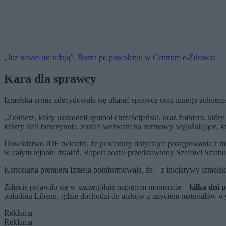
„Już nawet nie udają”. Burza po powołaniu w Centrum e-Zdrowia
Kara dla sprawcy
Izraelska armia zdecydowała się ukarać sprawcę oraz innego żołnierza
„Żołnierz, który uszkodził symbol chrześcijański, oraz żołnierz, któr
którzy stali bezczynnie, zostali wezwani na rozmowy wyjaśniające, k
Dowództwo IDF twierdzi, że procedury dotyczące postępowania z mi
w całym rejonie działań. Raport został przedstawiony Szefowi Szta
Kancelaria premiera Izraela poinformowała, że – z inicjatywy izraels
Zdjęcie pojawiło się w szczególnie napiętym momencie –
kilka dni 
południu Libanu, gdzie dochodzi do ataków z użyciem materiałów wyb
Reklama
Reklama