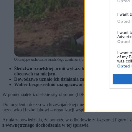
Opted 
I want t
Opted 
I want 
Advertis
Opted 
I want t
of my P
Oburzające zachowanie izraelskiego żołnierza. (fot. ytirawi / X)
was col
Opted 
Śledztwo izraelskiej armii wykazało, że podczas operacji w
obecnych na miejscu.
Dowództwo uznało ich działania za rażące naruszenie regu
Wobec bezpośrednio zaangażowanych osób zastosowano ka
W poniedziałek izraelskie siły obronne (IDF) potwierdziły, że krąż
Do incydentu doszło w chrześcijańskiej miejscowości Debel, położo
przeciwko Hezbollahowi – organizacji wspieranej przez Iran. Działa
Armia zapowiedziała, że pomoże w odbudowie zniszczonej figury i za
z wewnętrznego dochodzenia w tej sprawie.