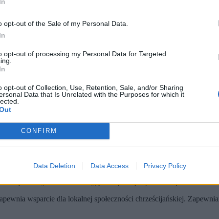
In
o opt-out of the Sale of my Personal Data.
In
to opt-out of processing my Personal Data for Targeted
ing.
In
o opt-out of Collection, Use, Retention, Sale, and/or Sharing
ersonal Data that Is Unrelated with the Purposes for which it
lected.
Out
 południowym Libanie żołnierze dopuścili się zniszczenia chrześcij
laminu i wartości IDF.
CONFIRM
ry dyscyplinarne.
ące w mediach społecznościowych zdjęcie, na którym
widać żołnierza nis
Data Deletion
Data Access
Privacy Policy
nej w pobliżu granicy z Izraelem. Region ten w ostatnim czasie był 
nia obejmowały zarówno naloty, jak i operacje lądowe na południu Lib
pewnia wsparcie dla lokalnej społeczności chrześcijańskiej. Zapewnia