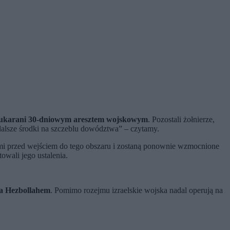
 ukarani 30-dniowym aresztem wojskowym
. Pozostali żołnierze,
 dalsze środki na szczeblu dowództwa” – czytamy.
mi przed wejściem do tego obszaru i zostaną ponownie wzmocnione
wali jego ustalenia.
 a Hezbollahem
. Pomimo rozejmu izraelskie wojska nadal operują na