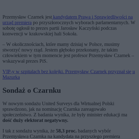
Przemysław Czarnek jest
kandydatem Prawa i Sprawiedliwości na
urząd premiera
po przyszłorocznych wyborach parlamentarnych. W
sobotę ogłosił to prezes partii Jarosław Kaczyński podczas
konwencji w krakowskiej hali Sokoła.
– W okolicznościach, które mamy dzisiaj w Polsce, musimy
stworzyć nowy rząd. Jestem głęboko przekonany, że takim
człowiekiem w tym momencie jest profesor Przemysław Czarnek –
wskazywał prezes PiS.
VIP-y w szpitalach bez kolejki. Przemysław Czarnek przyznał się u
Mazurka
Sondaż o Czarnku
W nowym sondażu United Surveys dla Wirtualnej Polski
sprawdzono, jak na nominację Czarnka zareagowało
społeczeństwo. Z badania wynika, że były minister edukacji ma
dość duży elektorat negatywny.
I tak z sondażu wynika, że
58,3 proc.
badanych wybór
Przemysława Czarnka na kandydata na przyszłego premiera