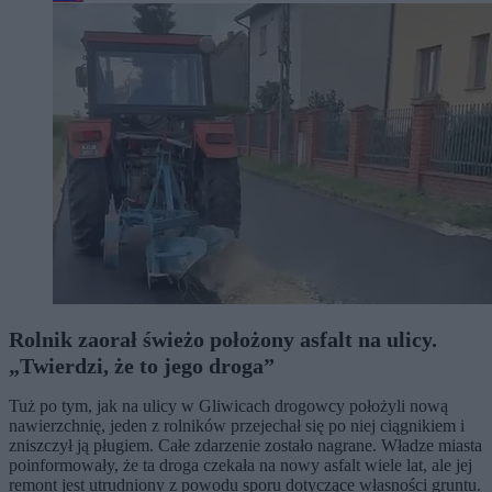
Rolnik zaorał świeżo położony asfalt na ulicy.
„Twierdzi, że to jego droga”
Tuż po tym, jak na ulicy w Gliwicach drogowcy położyli nową
nawierzchnię, jeden z rolników przejechał się po niej ciągnikiem i
zniszczył ją pługiem. Całe zdarzenie zostało nagrane. Władze miasta
poinformowały, że ta droga czekała na nowy asfalt wiele lat, ale jej
remont jest utrudniony z powodu sporu dotyczące własności gruntu.