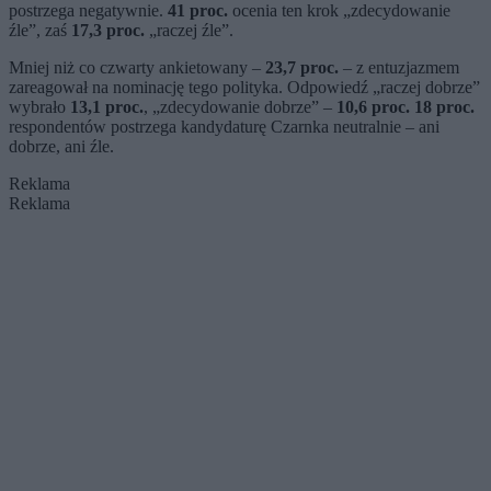
postrzega negatywnie.
41 proc.
ocenia ten krok „zdecydowanie
źle”, zaś
17,3 proc.
„raczej źle”.
Mniej niż co czwarty ankietowany –
23,7 proc.
– z entuzjazmem
zareagował na nominację tego polityka. Odpowiedź „raczej dobrze”
wybrało
13,1 proc.
, „zdecydowanie dobrze” –
10,6 proc.
18 proc.
respondentów postrzega kandydaturę Czarnka neutralnie – ani
dobrze, ani źle.
Reklama
Reklama