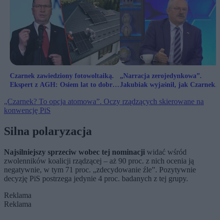
Czarnek zawiedziony fotowoltaiką.
„Narracja zerojedynkowa”.
Ekspert z AGH: Osiem lat to dobry
Jakubiak wyjaśnił, jak Czarnek
wynik
rzuci wyzwanie Tuskowi
„Czarnek? To opcja atomowa”. Oczy rządzących skierowane na
konwencję PiS
Silna polaryzacja
Najsilniejszy sprzeciw wobec tej nominacji
widać wśród
zwolenników koalicji rządzącej – aż 90 proc. z nich ocenia ją
negatywnie, w tym 71 proc. „zdecydowanie źle”. Pozytywnie
decyzję PiS postrzega jedynie 4 proc. badanych z tej grupy.
Reklama
Reklama