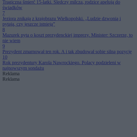
Tragiczna śmierć 15-latki. Śledczy milczą, rodzice apelują do
świadków
7
Jeziora znikają z krajobrazu Wielkopolski. „Ludzie dzwonią i
pytają, czy jeszcze istnieją”
8
Mazurek pyta o koszt prezydenckiej imprezy. Minister: Szczerze, to
nie wiem
9
Prezydent zmarnował ten rok. A i tak zbudował sobie silną pozycję
10
Rok prezydentury Karola Nawrockiego. Polacy podzieleni w
najnowszym sondażu
Reklama
Reklama