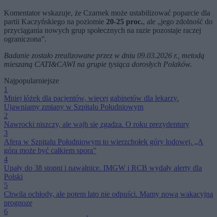
Komentator wskazuje, że Czarnek może ustabilizować poparcie dla
partii Kaczyńskiego na poziomie
20-25 proc.
, ale „jego zdolność do
przyciągania nowych grup społecznych na razie pozostaje raczej
ograniczona”.
Badanie zostało zrealizowane przez w dniu 09.03.2026 r., metodą
mieszaną CATI&CAWI na grupie tysiąca dorosłych Polaków.
Najpopularniejsze
1
Mniej łóżek dla pacjentów, więcej gabinetów dla lekarzy.
Ujawniamy zmiany w Szpitalu Południowym
2
Nawrocki niszczy, ale wajb się zgadza. O roku prezydentury
3
Afera w Szpitalu Południowym to wierzchołek góry lodowej. „A
góra może być całkiem spora”
4
Upały do 38 stopni i nawałnice. IMGW i RCB wydały alerty dla
Polski
5
Chwila ochłody, ale potem lato nie odpuści. Mamy nową wakacyjną
prognozę
6