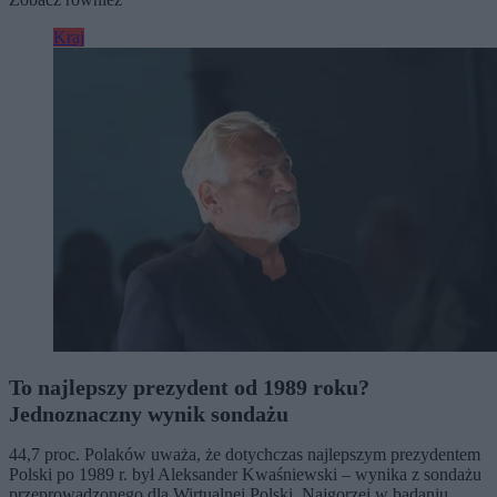
Kraj
To najlepszy prezydent od 1989 roku?
Jednoznaczny wynik sondażu
44,7 proc. Polaków uważa, że dotychczas najlepszym prezydentem
Polski po 1989 r. był Aleksander Kwaśniewski – wynika z sondażu
przeprowadzonego dla Wirtualnej Polski. Najgorzej w badaniu