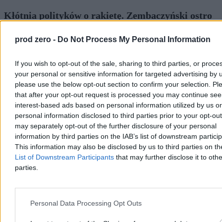
Kłótnia polityków o rakietę. Zembaczyński ostro
zaatakował PiS i Konfederację
prod zero -
Do Not Process My Personal Information
Kwestia niedziałających systemów ostrzegania oraz rakiety Ch-101,
która w ubiegłym tygodniu eksplodowała w woj. lubelskim,
zdominowała rozmowę w Tygodniku Politycznym. Posłowie PiS
If you wish to opt-out of the sale, sharing to third parties, or proce
oraz Konfederacji oskarżyli rządzących o okłamywanie obywateli. –
your personal or sensitive information for targeted advertising by 
Jakbym słuchał Russia Today: państwo nie działa, państwo z tektury
please use the below opt-out section to confirm your selection. Pl
– opierał te argumenty Witold Zembaczyński z KO.
that after your opt-out request is processed you may continue see
interest-based ads based on personal information utilized by us or
personal information disclosed to third parties prior to your opt-ou
may separately opt-out of the further disclosure of your personal
Paweł Żurek
information by third parties on the IAB’s list of downstream partici
Dzisiaj 11:22
6 min
This information may also be disclosed by us to third parties on t
List of Downstream Participants
that may further disclose it to othe
Kraj
parties.
Personal Data Processing Opt Outs