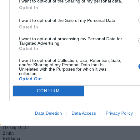
I want to opt-out of the Sharing of my personal data.
Opted In
I want to opt-out of the Sale of my Personal Data.
Opted In
I want to opt-out of processing my Personal Data for
Targeted Advertising.
Opted In
I want to opt-out of Collection, Use, Retention, Sale,
Samochód zderzył się z busem. 11 osób
and/or Sharing of my Personal Data that Is
poszkodowanych, droga zablokowana
Unrelated with the Purposes for which it was
collected.
Opted Out
Po wypadku zablokowana jest droga wojewódzka nr 848 w
Pułankowicach (Lubelskie), gdzie samochód osobowy zderzył się z
CONFIRM
busem pasażerskim. Według policji poszkodowanych jest 11 osób.
Dwie trafiły do szpitala - wynika z informacji straży pożarnej.
Data Deletion
Data Access
Privacy Policy
Paweł Żurek
Dzisiaj 10:22
2 min
Reklama