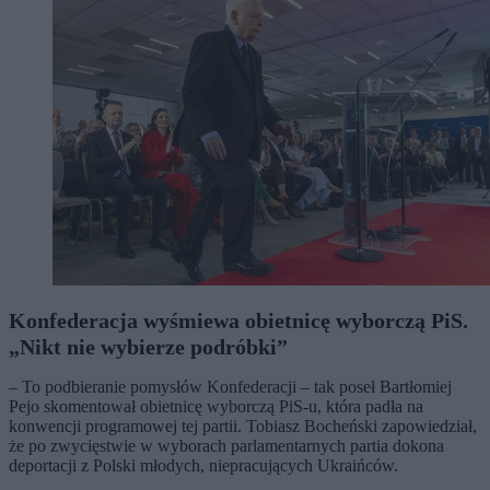
Konfederacja wyśmiewa obietnicę wyborczą PiS.
„Nikt nie wybierze podróbki”
– To podbieranie pomysłów Konfederacji – tak poseł Bartłomiej
Pejo skomentował obietnicę wyborczą PiS-u, która padła na
konwencji programowej tej partii. Tobiasz Bocheński zapowiedział,
że po zwycięstwie w wyborach parlamentarnych partia dokona
deportacji z Polski młodych, niepracujących Ukraińców.