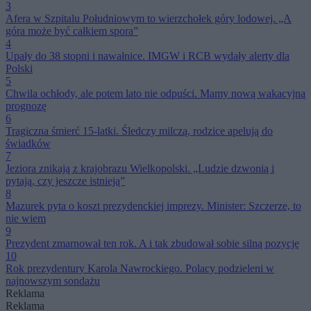
3
Afera w Szpitalu Południowym to wierzchołek góry lodowej. „A
góra może być całkiem spora”
4
Upały do 38 stopni i nawałnice. IMGW i RCB wydały alerty dla
Polski
5
Chwila ochłody, ale potem lato nie odpuści. Mamy nową wakacyjną
prognozę
6
Tragiczna śmierć 15-latki. Śledczy milczą, rodzice apelują do
świadków
7
Jeziora znikają z krajobrazu Wielkopolski. „Ludzie dzwonią i
pytają, czy jeszcze istnieją”
8
Mazurek pyta o koszt prezydenckiej imprezy. Minister: Szczerze, to
nie wiem
9
Prezydent zmarnował ten rok. A i tak zbudował sobie silną pozycję
10
Rok prezydentury Karola Nawrockiego. Polacy podzieleni w
najnowszym sondażu
Reklama
Reklama