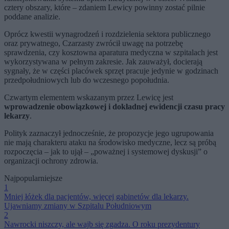
cztery obszary, które – zdaniem Lewicy powinny zostać pilnie
poddane analizie.
Oprócz kwestii wynagrodzeń i rozdzielenia sektora publicznego
oraz prywatnego, Czarzasty zwrócił uwagę na potrzebę
sprawdzenia, czy kosztowna aparatura medyczna w szpitalach jest
wykorzystywana w pełnym zakresie. Jak zauważył, docierają
sygnały, że w części placówek sprzęt pracuje jedynie w godzinach
przedpołudniowych lub do wczesnego popołudnia.
Czwartym elementem wskazanym przez Lewicę jest
wprowadzenie obowiązkowej i dokładnej ewidencji czasu pracy
lekarzy
.
Polityk zaznaczył jednocześnie, że propozycje jego ugrupowania
nie mają charakteru ataku na środowisko medyczne, lecz są próbą
rozpoczęcia – jak to ujął – „poważnej i systemowej dyskusji” o
organizacji ochrony zdrowia.
Najpopularniejsze
1
Mniej łóżek dla pacjentów, więcej gabinetów dla lekarzy.
Ujawniamy zmiany w Szpitalu Południowym
2
Nawrocki niszczy, ale wajb się zgadza. O roku prezydentury