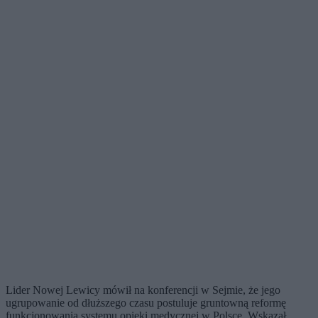
Lider Nowej Lewicy mówił na konferencji w Sejmie, że jego
ugrupowanie od dłuższego czasu postuluje gruntowną reformę
funkcjonowania systemu opieki medycznej w Polsce. Wskazał