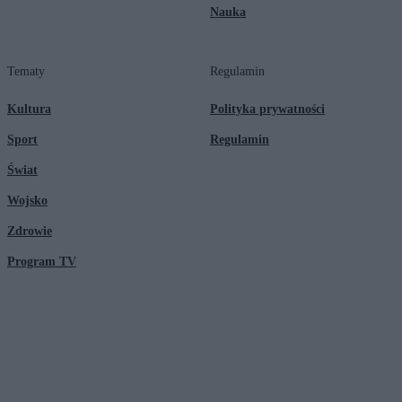
Nauka
Tematy
Regulamin
Kultura
Polityka prywatności
Sport
Regulamin
Świat
Wojsko
Zdrowie
Program TV
© 2026 Kanał Zero Spółka Akcyjna