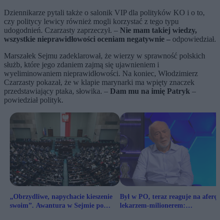
Dziennikarze pytali także o salonik VIP dla polityków KO i o to,
czy politycy lewicy również mogli korzystać z tego typu
udogodnień. Czarzasty zaprzeczył. –
Nie mam takiej wiedzy,
wszystkie nieprawidłowości oceniam negatywnie –
odpowiedział.
Marszałek Sejmu zadeklarował, że wierzy w sprawność polskich
służb, które jego zdaniem zajmą się ujawnieniem i
wyeliminowaniem nieprawidłowości. Na koniec, Włodzimierz
Czarzasty pokazał, że w klapie marynarki ma wpięty znaczek
przedstawiający ptaka, słowika. –
Dam mu na imię Patryk
–
powiedział polityk.
„Obrzydliwe, napychacie kieszenie
Był w PO, teraz reaguje na aferę 
swoim”. Awantura w Sejmie po
lekarzem-milionerem:
tekstach Zero.pl
Kompromitacja całego obozu