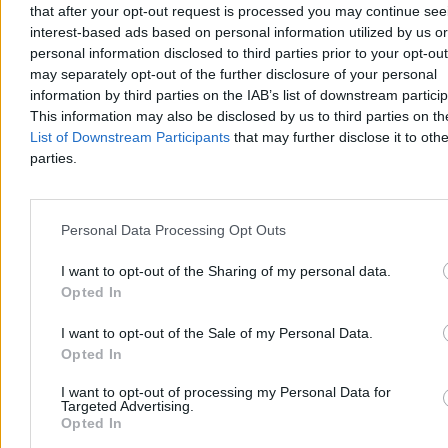
that after your opt-out request is processed you may continue see
interest-based ads based on personal information utilized by us or
personal information disclosed to third parties prior to your opt-ou
Rolnik zaorał nowy asfalt w Gliwicach. Straty to
may separately opt-out of the further disclosure of your personal
ok. 400 tys. zł
information by third parties on the IAB’s list of downstream partici
This information may also be disclosed by us to third parties on t
W piątek w gliwickiej dzielnicy Ostropa 60-letni rolnik ciągnikiem
List of Downstream Participants
that may further disclose it to othe
marki Ursus celowo wjechał na świeżo położony asfalt, niszcząc
pługiem ok. 200 metrów nowej jezdni. Twierdził, że droga należy
parties.
do niego. Policja zatrzymała go na gorącym uczynku. Straty
oszacowano wstępnie na ok. 400 tys. zł.
Personal Data Processing Opt Outs
Aleksandra Cieślik
I want to opt-out of the Sharing of my personal data.
Dzisiaj 18:17
Opted In
3 min
Reklama
I want to opt-out of the Sale of my Personal Data.
Reklama
Opted In
I want to opt-out of processing my Personal Data for
Targeted Advertising.
Opted In