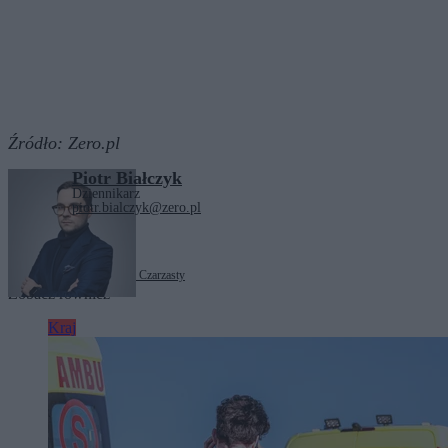
Źródło:
Zero.pl
Piotr Białczyk
Dziennikarz
piotr.bialczyk@zero.pl
Tagi:
lekarze
Włodzimierz Czarzasty
Zobacz również
Kraj