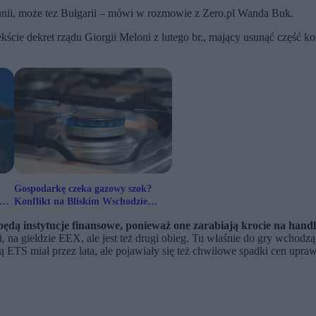
nii, może tez Bułgarii – mówi w rozmowie z Zero.pl Wanda Buk.
cie dekret rządu Giorgii Meloni z lutego br., mający usunąć część ko
Gospodarkę czeka gazowy szok?
Konflikt na Bliskim Wschodzie
trzęsie rynkiem
ędą instytucje finansowe, ponieważ one zarabiają krocie na ha
na giełdzie EEX, ale jest też drugi obieg. Tu właśnie do gry wchodzą
wą ETS miał przez lata, ale pojawiały się też chwilowe spadki cen upr