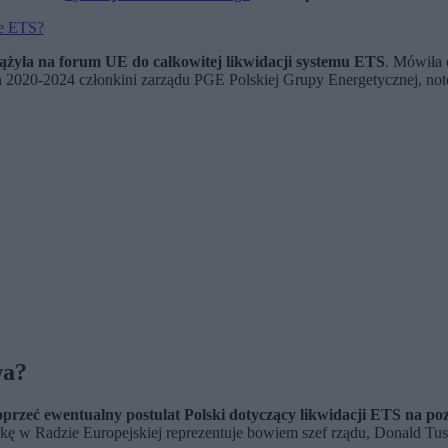
ie ETS?
dążyła na forum UE do całkowitej likwidacji systemu ETS
. Mówiła
ch 2020-2024 członkini zarządu PGE Polskiej Grupy Energetycznej, no
wa?
przeć ewentualny postulat Polski dotyczący likwidacji ETS na po
skę w Radzie Europejskiej reprezentuje bowiem szef rządu, Donald Tus