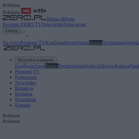
Reklama
Reklama
Strona główna
Program ZERO TV
Newsletter
Zgłoś temat
Zaloguj
Na żywo
Program TV
Kraj
Świat
Sport
Opinie
Biznes
Technologia
Wojsk
Wszystkie kategorie
Kraj
Świat
Sport
Biznes
Technologia
Wojsko
Zdrowie
Kultura
Nau
Program TV
Najnowsze
Newsletter
Redakcja
Reklama
Regulamin
Kontakt
Reklama
Reklama