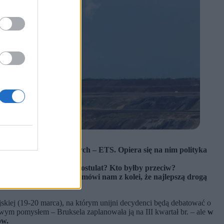
isji gazów cieplarnianych – ETS. Opiera się na nim polityka
o mógłby poprzeć taki postulat? Kto byłby przeciw?
wo Klimatu i Środowiska mówi nam z kolei, że najlepszą drogą
jskiej (19-20 marca), na którym unijni decydenci będą debatować o
ym pomysłem – Bruksela zaplanowała ją na III kwartał br. – ale
w
ów.