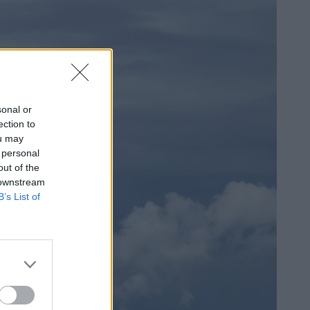
sonal or
ection to
ou may
 personal
out of the
 downstream
B’s List of