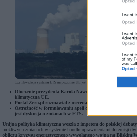
Opted 
I want t
Opted 
I want 
Advertis
Opted 
I want t
of my P
was col
Opted 
Czy likwidacja systemu ETS na poziomie UE jest możliwa? Doradczyni prezydenta 
Otoczenie prezydenta Karola Nawrockiego postuluje całkow
klimatyczna UE.
Portal Zero.pl rozmawiał z mecenas Wandą Buk, doradczyni
Ostrożność w formułowaniu apeli o likwidację ETS zaleca J
jest dyskusja o zmianach w ETS.
Unijna polityka klimatyczna weszła z impetem do polskiej debaty 
możliwych zmianach w systemie handlu uprawnieniami do emisji dwut
obliczu kryzysu energetycznego wywołanego wojną na Bliskim 