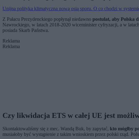
Unijna polityka klimatyczna nową osią sporu. O co chodzi w system
Z Pałacu Prezydenckiego popłynął niedawno
postulat, aby Polska 
Nawrockiego, w latach 2018-2020 wiceminister cyfryzacji, a w lata
posiada Skarb Państwa.
Reklama
Reklama
Czy likwidacja ETS w całej UE jest możli
Skontaktowaliśmy się z mec. Wandą Buk, by zapytać,
kto mógłby po
musiałoby być wystąpienie z takim wnioskiem przez polski rząd. Pol