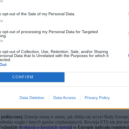
In
o opt-out of the Sale of my Personal Data.
In
to opt-out of processing my Personal Data for Targeted
ing.
In
o opt-out of Collection, Use, Retention, Sale, and/or Sharing
ersonal Data that Is Unrelated with the Purposes for which it
lected.
Out
CONFIRM
Wanda Buk komentuje dla Zero.pl (fot. Wojciech Olkuśnik, Paweł Wodzyński / East News)
itą likwidację europejskiego systemu handlu uprawnieniami do em
ą prezydenta i byłą wiceprezes energetycznego giganta, PGE. Kt
Data Deletion
Data Access
Privacy Policy
akub Wiech, ekspert ds. transformacji energetycznej. Ministerst
politycznej.
Emocje rosną w miarę, jak zbliża się szczyt Rady Europe
lenku węgla i innych gazów cieplarnianych. Rewizja ETS nie jest now
Wschodzie
dyskusja o kosztach energii
w Europie nabrała rumieńc