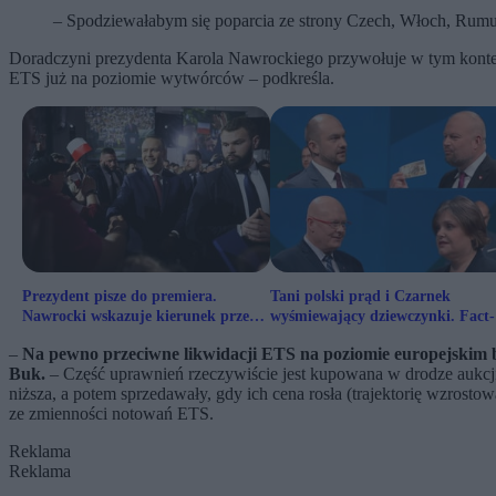
– Spodziewałabym się poparcia ze strony Czech, Włoch, Rumu
Doradczyni prezydenta Karola Nawrockiego przywołuje w tym kontekś
ETS już na poziomie wytwórców – podkreśla.
Prezydent pisze do premiera.
Tani polski prąd i Czarnek
Nawrocki wskazuje kierunek przed
wyśmiewający dziewczynki. Fact-
Radą Europejską
checking Ligi Debat #3
–
Na pewno przeciwne likwidacji ETS na poziomie europejskim b
Buk.
– Część uprawnień rzeczywiście jest kupowana w drodze aukcji, 
niższa, a potem sprzedawały, gdy ich cena rosła (trajektorię wzrosto
ze zmienności notowań ETS.
Reklama
Reklama