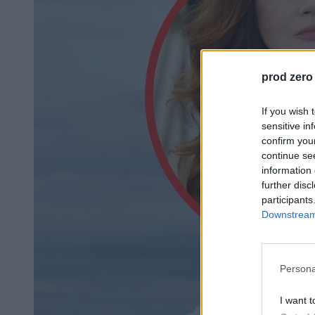
prod zero
If you wish 
sensitive in
confirm you
continue se
information 
further disc
participants
Downstream 
Persona
I want t