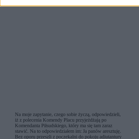
Na moje zapytanie, czego sobie życzą, odpowiedzieli,
iż z polecenia Komendy Placu przyjeżdżają po
Komendanta Piłsudskiego, który ma się tam zaraz
stawić. Na to odpowiedziałem im: Ja panów aresztuję.
Bez oporu przeszli z poczekalni do pokoju adiutantury