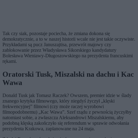
Tak czy siak, pozostaje pociecha, że zmiana dokona się
demokratycznie, a to w naszej historii wcale nie jest takie oczywiste.
Przykładami są pucz Januszajtisa, przewrót majowy czy
zablokowanie przez Władysława Sikorskiego kandydatury
Bolesława Wieniawy-Długoszowskiego na prezydenta francuskimi
rękami.
Oratorski Tusk, Miszalski na dachu i Kac
Wawa
Donald Tusk jak Tomasz Raczek? Owszem, premier idzie w ślady
znanego krytyka filmowego, który niegdyś życzył „klęski
frekwencyjnej” filmowi (czy może raczej wyrobowi
filmopodobnemu) „Kac Wawa”. Szef rządu z pewnością życzyłby
natomiast sobie, a zwłaszcza Aleksandrowi Miszalskiemu, aby
podobną klęską zakończyło się referendum w sprawie odwołania
prezydenta Krakowa, zaplanowane na 24 maja.