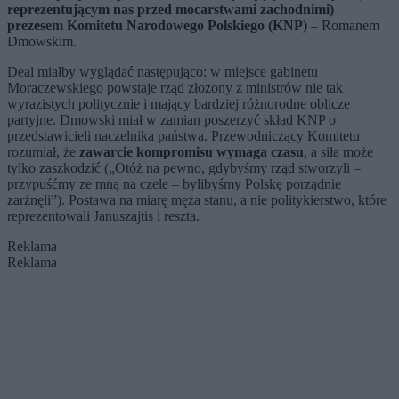
reprezentującym nas przed mocarstwami zachodnimi)
prezesem Komitetu Narodowego Polskiego (KNP)
– Romanem
Dmowskim.
Deal miałby wyglądać następująco: w miejsce gabinetu
Moraczewskiego powstaje rząd złożony z ministrów nie tak
wyrazistych politycznie i mający bardziej różnorodne oblicze
partyjne. Dmowski miał w zamian poszerzyć skład KNP o
przedstawicieli naczelnika państwa. Przewodniczący Komitetu
rozumiał, że
zawarcie kompromisu wymaga czasu
, a siła może
tylko zaszkodzić („Otóż na pewno, gdybyśmy rząd stworzyli –
przypuśćmy ze mną na czele – bylibyśmy Polskę porządnie
zarżnęli”). Postawa na miarę męża stanu, a nie politykierstwo, które
reprezentowali Januszajtis i reszta.
Reklama
Reklama