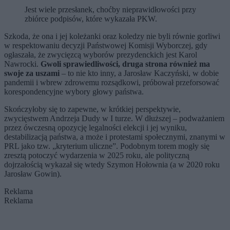
Jest wiele przesłanek, choćby nieprawidłowości przy
zbiórce podpisów, które wykazała PKW.
Szkoda, że ona i jej koleżanki oraz koledzy nie byli równie gorliwi
w respektowaniu decyzji Państwowej Komisji Wyborczej, gdy
ogłaszała, że zwycięzcą wyborów prezydenckich jest Karol
Nawrocki.
Gwoli sprawiedliwości, druga strona również ma
swoje za uszami
– to nie kto inny, a Jarosław Kaczyński, w dobie
pandemii i wbrew zdrowemu rozsądkowi, próbował przeforsować
korespondencyjne wybory głowy państwa.
Skończyłoby się to zapewne, w krótkiej perspektywie,
zwycięstwem Andrzeja Dudy w I turze. W dłuższej – podważaniem
przez ówczesną opozycję legalności elekcji i jej wyniku,
destabilizacją państwa, a może i protestami społecznymi, znanymi w
PRL jako tzw. „kryterium uliczne”. Podobnym torem mogły się
zresztą potoczyć wydarzenia w 2025 roku, ale polityczną
dojrzałością wykazał się wtedy Szymon Hołownia (a w 2020 roku
Jarosław Gowin).
Reklama
Reklama