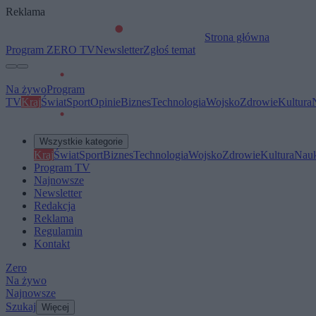
Reklama
Strona główna
Program ZERO TV
Newsletter
Zgłoś temat
Na żywo
Program
TV
Kraj
Świat
Sport
Opinie
Biznes
Technologia
Wojsko
Zdrowie
Kultura
Wszystkie kategorie
Kraj
Świat
Sport
Biznes
Technologia
Wojsko
Zdrowie
Kultura
Nau
Program TV
Najnowsze
Newsletter
Redakcja
Reklama
Regulamin
Kontakt
Zero
Na żywo
Najnowsze
Szukaj
Więcej