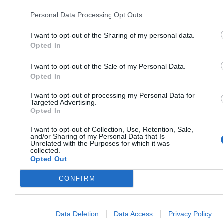
„Baczność!”, a następnie wydał im inne rozkazy. Przyjazd
zamachowców do Belwederu po Piłsudskiego to już natomiast gang
Personal Data Processing Opt Outs
Olsena po całości.
I want to opt-out of the Sharing of my personal data.
Auto ze skrzynią wypełnioną granatami plus w środku dwóch
Opted In
mundurowych, uzbrojonych w granaty i broń krótką – tak wyglądał
żołnierski skład, który chciał pozbawić wolności osobę nr 1 w
Polsce. Oddajmy głos porucznikowi Kazimierzowi
I want to opt-out of the Sale of my Personal Data.
Stamirowskiemu, ówczesnemu adiutantowi przyszłego Marszałka:
Opted In
Reklama
I want to opt-out of processing my Personal Data for
Reklama
Targeted Advertising.
Opted In
I want to opt-out of Collection, Use, Retention, Sale,
and/or Sharing of my Personal Data that Is
Unrelated with the Purposes for which it was
collected.
Opted Out
CONFIRM
Data Deletion
Data Access
Privacy Policy