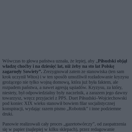
Wówczas to głowa państwa uznała, że lepiej, aby „
Piłsudski objął
władzę choćby i na dziesięć lat, niż żeby na sto lat Polskę
zagarnęły Sowiety”.
Zrezygnował zatem ze stanowiska (ten sam
krok uczynił Witos) i w ten sposób umożliwił rozładowanie kryzysu
grożącego nie tylko wojną domową, która już była faktem, ale
rozpadem państwa, a nawet agresją sąsiadów. Kryzysu, za który,
niestety, był odpowiedzialny były naczelnik, a zarazem jego dawny
towarzysz, wręcz przyjaciel z PPS. Duet Piłsudski–Wojciechowski
pod koniec XIX wieku stanowił bowiem filar socjalistycznej
konspiracji, wydając razem pismo „Robotnik” i inne podziemne
druki.
Panowie realizowali cały proces „gazetotwórczy”, od zaopatrzenia
się w papier (najlepiej w kilku sklepach), przez redagowanie