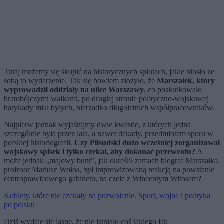
Tutaj możemy się skupić na historycznych splotach, jakie niosło ze
sobą to wydarzenie. Tak się bowiem złożyło, że
Marszałek, który
wyprowadził oddziały na ulice Warszawy
, co poskutkowało
bratobójczymi walkami, po drugiej stronie polityczno-wojskowej
barykady miał byłych, nierzadko długoletnich współpracowników.
Najpierw jednak wyjaśnijmy dwie kwestie, z których jedna
szczególnie była przez lata, a nawet dekady, przedmiotem sporu w
polskiej historiografii.
Czy Piłsudski dużo wcześniej zorganizował
wojskowy spisek i tylko czekał, aby dokonać przewrotu?
A
może jednak „majowy bunt”, jak określił zamach biograf Marszałka,
profesor Mariusz Wołos, był improwizowaną reakcją na powstanie
centroprawicowego gabinetu, na czele z Wincentym Witosem?
Kobiety, które nie czekały na pozwolenie. Sport, wojna i polityka
po polsku
Dziś wydaje się jasne, że nie istniało coś takiego jak