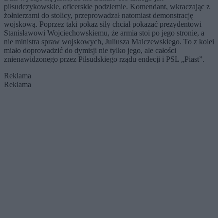
piłsudczykowskie, oficerskie podziemie. Komendant, wkraczając z
żołnierzami do stolicy, przeprowadzał natomiast demonstrację
wojskową. Poprzez taki pokaz siły chciał pokazać prezydentowi
Stanisławowi Wojciechowskiemu, że armia stoi po jego stronie, a
nie ministra spraw wojskowych, Juliusza Malczewskiego. To z kolei
miało doprowadzić do dymisji nie tylko jego, ale całości
znienawidzonego przez Piłsudskiego rządu endecji i PSL „Piast”.
Reklama
Reklama