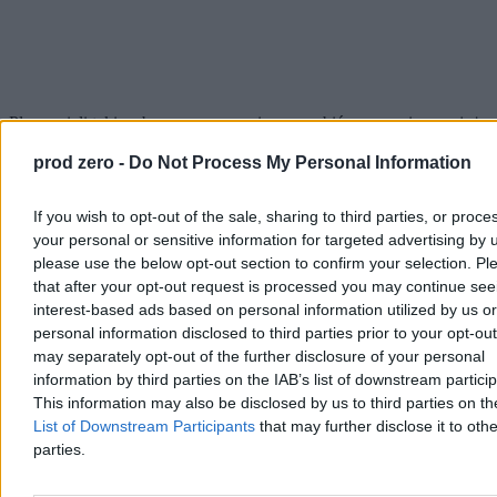
Plany mieli takie, aby nowym premierem zrobić wspomnianego już
Dmowskiego, a na stanowisku wodza naczelnego widzieli Józefa
prod zero -
Do Not Process My Personal Information
Hallera.
Tyle teoria, a co z praktyką?
W rękach zamachowców
znalazła się co prawda warszawska Komenda Miasta, udało się też
zatrzymać premiera Moraczewskiego i jego ministrów: Leona
If you wish to opt-out of the sale, sharing to third parties, or proce
Wasilewskiego (od spraw zagranicznych) i Stanisława Thugutta (od
your personal or sensitive information for targeted advertising by 
spraw wewnętrznych). Problem w tym, że na tym sukcesy
puczystów się skończyły.
please use the below opt-out section to confirm your selection. Pl
that after your opt-out request is processed you may continue see
Pucz Januszajtisa, czyli perypetie gangu
interest-based ads based on personal information utilized by us or
personal information disclosed to third parties prior to your opt-ou
Olsena
may separately opt-out of the further disclosure of your personal
information by third parties on the IAB’s list of downstream partici
Dlaczego zamach stanu szybko zmienił się w karykaturę? Po
This information may also be disclosed by us to third parties on t
odizolowaniu cywilów – członków rządu zamknięto w garażu –
List of Downstream Participants
that may further disclose it to othe
przyszła bowiem kolej na wojskowych. Już próba ujęcia szefa
Sztabu Generalnego, generała Stanisława Szeptyckiego, zakończyła
parties.
się klapą, bynajmniej niewidowiskową. Oficer chcącym go
zatrzymać żołnierzom wybił te myśli z głowy komendą