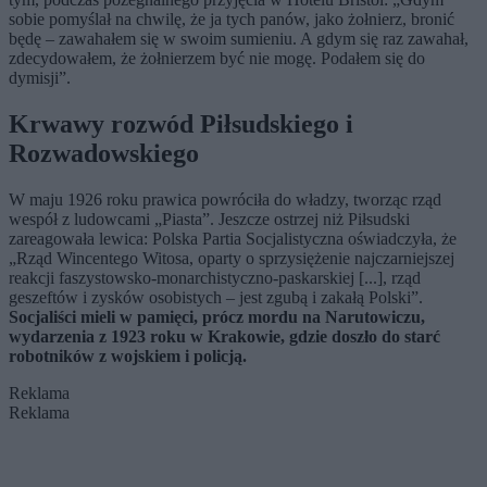
sobie pomyślał na chwilę, że ja tych panów, jako żołnierz, bronić
będę – zawahałem się w swoim sumieniu. A gdym się raz zawahał,
zdecydowałem, że żołnierzem być nie mogę. Podałem się do
dymisji”.
Krwawy rozwód Piłsudskiego i
Rozwadowskiego
W maju 1926 roku prawica powróciła do władzy, tworząc rząd
wespół z ludowcami „Piasta”. Jeszcze ostrzej niż Piłsudski
zareagowała lewica: Polska Partia Socjalistyczna oświadczyła, że
„Rząd Wincentego Witosa, oparty o sprzysiężenie najczarniejszej
reakcji faszystowsko-monarchistyczno-paskarskiej [...], rząd
geszeftów i zysków osobistych – jest zgubą i zakałą Polski”.
Socjaliści mieli w pamięci, prócz mordu na Narutowiczu,
wydarzenia z 1923 roku w Krakowie, gdzie doszło do starć
robotników z wojskiem i policją.
Reklama
Reklama