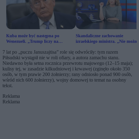
Kuba może być następna po
Skandaliczne zachowanie
Wenezueli. „Trump liczy na
izraelskiego ministra. „Nie można
podobny scenariusz jak w
mierzyć go europejską miarą”
7 lat po „puczu Januszajtisa” role się odwróciły: tym razem
Wenezueli”
Piłsudski wystąpił nie w roli ofiary, a autora zamachu stanu.
Niedawno była setna rocznica przewrotu majowego (12–15 maja);
kulisy tej, w zasadzie kilkudniowej i krwawej (zginęło około 350
osób, w tym prawie 200 żołnierzy; rany odniosło ponad 900 osób,
wśród nich 600 żołnierzy), wojny domowej to temat na osobny
tekst.
Reklama
Reklama