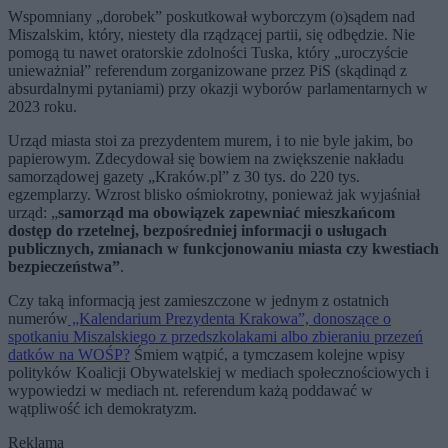
Wspomniany „dorobek” poskutkował wyborczym (o)sądem nad
Miszalskim, który, niestety dla rządzącej partii, się odbędzie. Nie
pomogą tu nawet oratorskie zdolności Tuska, który „uroczyście
unieważniał” referendum zorganizowane przez PiS (skądinąd z
absurdalnymi pytaniami) przy okazji wyborów parlamentarnych w
2023 roku.
Urząd miasta stoi za prezydentem murem, i to nie byle jakim, bo
papierowym. Zdecydował się bowiem na zwiększenie nakładu
samorządowej gazety „Kraków.pl” z 30 tys. do 220 tys.
egzemplarzy. Wzrost blisko ośmiokrotny, ponieważ jak wyjaśniał
urząd: „
samorząd ma obowiązek zapewniać mieszkańcom
dostęp do rzetelnej, bezpośredniej informacji o usługach
publicznych, zmianach w funkcjonowaniu miasta czy kwestiach
bezpieczeństwa”
.
Czy taką informacją jest zamieszczone w jednym z ostatnich
numerów
„Kalendarium Prezydenta Krakowa”, donoszące o
spotkaniu Miszalskiego z przedszkolakami albo zbieraniu przezeń
datków na WOŚP?
Śmiem wątpić, a tymczasem kolejne wpisy
polityków Koalicji Obywatelskiej w mediach społecznościowych i
wypowiedzi w mediach nt. referendum każą poddawać w
wątpliwość ich demokratyzm.
Reklama