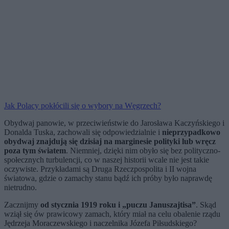
Jak Polacy pokłócili się o wybory na Węgrzech?
Obydwaj panowie, w przeciwieństwie do Jarosława Kaczyńskiego i
Donalda Tuska, zachowali się odpowiedzialnie i
nieprzypadkowo
obydwaj znajdują się dzisiaj na marginesie polityki lub wręcz
poza tym światem
. Niemniej, dzięki nim obyło się bez polityczno-
społecznych turbulencji, co w naszej historii wcale nie jest takie
oczywiste. Przykładami są Druga Rzeczpospolita i II wojna
światowa, gdzie o zamachy stanu bądź ich próby było naprawdę
nietrudno.
Zacznijmy
od stycznia 1919 roku i „puczu Januszajtisa”
. Skąd
wziął się ów prawicowy zamach, który miał na celu obalenie rządu
Jędrzeja Moraczewskiego i naczelnika Józefa Piłsudskiego?