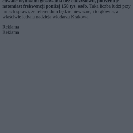
chwalić wynikami głosowania bez cudzysłowu, potrzebuje
natomiast frekwencji poniżej 158 tys. osób.
Taka liczba ludzi przy
urnach sprawi, że referendum będzie nieważne, i to główna, a
właściwie jedyna nadzieja włodarza Krakowa.
Reklama
Reklama