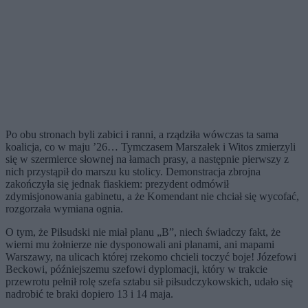
Po obu stronach byli zabici i ranni, a rządziła wówczas ta sama
koalicja, co w maju ’26… Tymczasem Marszałek i Witos zmierzyli
się w szermierce słownej na łamach prasy, a następnie pierwszy z
nich przystąpił do marszu ku stolicy. Demonstracja zbrojna
zakończyła się jednak fiaskiem: prezydent odmówił
zdymisjonowania gabinetu, a że Komendant nie chciał się wycofać,
rozgorzała wymiana ognia.
O tym, że Piłsudski nie miał planu „B”, niech świadczy fakt, że
wierni mu żołnierze nie dysponowali ani planami, ani mapami
Warszawy, na ulicach której rzekomo chcieli toczyć boje! Józefowi
Beckowi, późniejszemu szefowi dyplomacji, który w trakcie
przewrotu pełnił rolę szefa sztabu sił piłsudczykowskich, udało się
nadrobić te braki dopiero 13 i 14 maja.