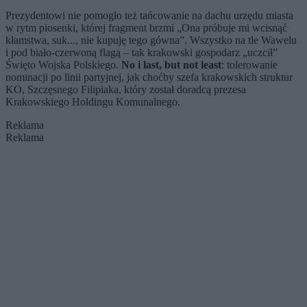
Prezydentowi nie pomogło też tańcowanie na dachu urzędu miasta
w rytm piosenki, której fragment brzmi „Ona próbuje mi wcisnąć
kłamstwa, suk..., nie kupuję tego gówna”. Wszystko na tle Wawelu
i pod biało-czerwoną flagą – tak krakowski gospodarz „uczcił”
Święto Wojska Polskiego.
No i last, but not least
: tolerowanie
nominacji po linii partyjnej, jak choćby szefa krakowskich struktur
KO, Szczęsnego Filipiaka, który został doradcą prezesa
Krakowskiego Holdingu Komunalnego.
Reklama
Reklama