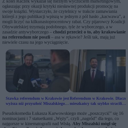
Z kolei Raczek wykazał się niezłym wyczuciem marketingowym,
ogłaszając przy okazji krytyki niesławnej produkcji promocję na
swoje książki. Wystarczyło, że czytelnicy w trakcie zamawiania
którejś z jego publikacji wpiszą w jednym z pól hasło „kacwawa”, a
mogli liczyć na kilkunastoprocentowy rabat. Czy pijarowcy Koalicji
Obywatelskiej trzymają podobnego, tyle że wyborczego, a w
zasadzie antywyborczego –
chodzi przecież o to, aby krakowianie
na referendum nie poszli
– asa w rękawie? Jeśli tak, mają już
niewiele czasu na jego wyciągnięcie.
Stawka referendum w Krakowie jest
Referendum w Krakowie. Dlacze
wyższa niż przyszłość Miszalskiego.
mieszkańcy tak szybko stracili
„Działania pilotażowe”
cierpliwość?
Pseudokomedia Łukasza Karwowskiego może „poszczycić” się 16
nominacjami i 7 statuetkami „Węży”, czyli „nagród” dla tego, co
najgorsze w kinematografii nad Wisłą.
Aby Miszalski mógł się