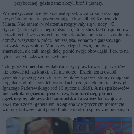
przybocznej, gdzie zaraz złożyli broń i granaty.
W międzyczasie Szeptycki zdusił spisek w zarodku, aresztując
przywódców ruchu i przetrzymując ich w odbitej Komendzie
Miasta. Nad ranem (wydarzenia rozgrywały się w nocy 4/5
stycznia) dołączył do niego Piłsudski, który zbeształ konspiratorów,
i cywilnych, i wojskowych, od stóp do głów, po czym… zwolnił do
domów wszystkich, prócz Januszajtisa. Ponadto z garażowego
potrzasku wyzwolono Moraczewskiego i resztę; politycy,
zmarznięci, ale cali, mogli dalej pełnić swoje obowiązki. I co, to na
tyle? – zapyta zdziwiony czytelnik.
Tak, gdyż Komendant wolał ośmieszyć prawicowych puczystów
niż posyłać ich za kratki, jeśli nie gorzej. Dzięki temu osłabił
generalną pozycję swoich przeciwników z prawej strony i mógł się
dogadać z nimi na swoich warunkach, czego efektem stał się rząd
Ignacego Paderewskiego (od 16 stycznia 1919).
A na spiskowców
nie czekała więzienna prycza czy, tym bardziej, pluton
egzekucyjny, ale wysokie stanowiska i awanse
: Januszajtis w
1921 roku został generałem, a Sapieha w krytycznym momencie
wojny z bolszewikami pełnił funkcję ministra spraw zagranicznych.