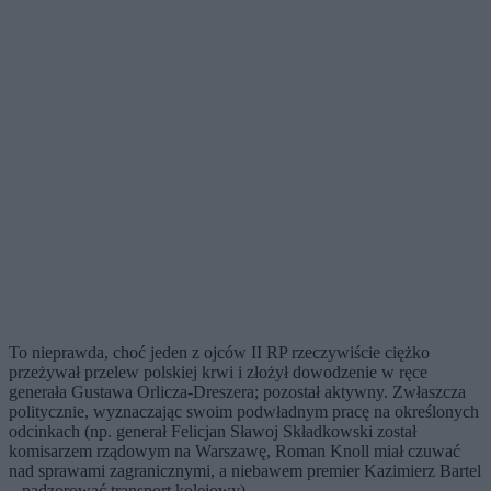
To nieprawda, choć jeden z ojców II RP rzeczywiście ciężko
przeżywał przelew polskiej krwi i złożył dowodzenie w ręce
generała Gustawa Orlicza-Dreszera; pozostał aktywny. Zwłaszcza
politycznie, wyznaczając swoim podwładnym pracę na określonych
odcinkach (np. generał Felicjan Sławoj Składkowski został
komisarzem rządowym na Warszawę, Roman Knoll miał czuwać
nad sprawami zagranicznymi, a niebawem premier Kazimierz Bartel
– nadzorować transport kolejowy).