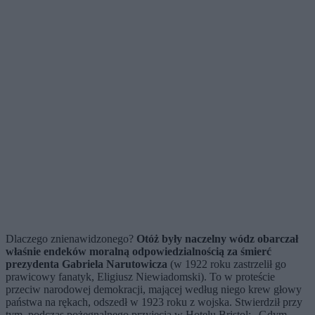
Dlaczego znienawidzonego?
Otóż były naczelny wódz obarczał
właśnie endeków moralną odpowiedzialnością za śmierć
prezydenta Gabriela Narutowicza
(w 1922 roku zastrzelił go
prawicowy fanatyk, Eligiusz Niewiadomski). To w proteście
przeciw narodowej demokracji, mającej według niego krew głowy
państwa na rękach, odszedł w 1923 roku z wojska. Stwierdził przy
tym, podczas pożegnalnego przyjęcia w Hotelu Bristol: „Gdym