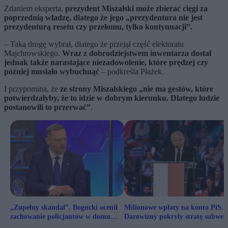
Zdaniem eksperta,
prezydent Miszalski może zbierać cięgi za
poprzednią władzę, dlatego że jego „prezydentura nie jest
prezydenturą resetu czy przełomu, tylko kontynuacji”.
– Taką drogę wybrał, dlatego że przejął część elektoratu
Majchrowskiego.
Wraz z dobrodziejstwem inwentarza dostał
jednak także narastające niezadowolenie, które prędzej czy
później musiało wybuchnąć
– podkreśla Płażek.
I przypomina, że
ze strony Miszalskiego „nie ma gestów, które
potwierdzałyby, że to idzie w dobrym kierunku. Dlatego ludzie
postanowili to przerwać”
.
„Zupełny skandal”. Bogucki ocenił
Milionowe wpłaty na konto PiS.
zachowanie policjantów w domu
Darowizny pokryły stratę subwen
Sakiewicza