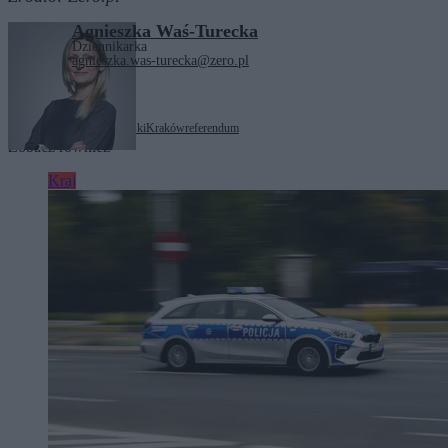
Agnieszka Waś-Turecka
Dziennikarka
agnieszka.was-turecka@zero.pl
Tagi:
Aleksander Miszalski
Kraków
referendum
Zobacz również
Kraj