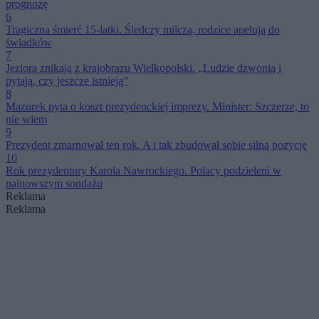
prognozę
6
Tragiczna śmierć 15-latki. Śledczy milczą, rodzice apelują do
świadków
7
Jeziora znikają z krajobrazu Wielkopolski. „Ludzie dzwonią i
pytają, czy jeszcze istnieją”
8
Mazurek pyta o koszt prezydenckiej imprezy. Minister: Szczerze, to
nie wiem
9
Prezydent zmarnował ten rok. A i tak zbudował sobie silną pozycję
10
Rok prezydentury Karola Nawrockiego. Polacy podzieleni w
najnowszym sondażu
Reklama
Reklama