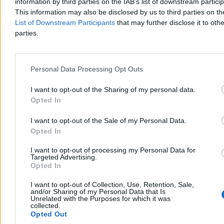
information by third parties on the IAB’s list of downstream partici
This information may also be disclosed by us to third parties on t
List of Downstream Participants
that may further disclose it to othe
parties.
Personal Data Processing Opt Outs
I want to opt-out of the Sharing of my personal data.
Barcelona odwołała mecz towarzyski. Chodzi o
Opted In
sytuację w Ceucie
I want to opt-out of the Sale of my Personal Data.
Barcelona odwołała przedsezonowy towarzyski mecz piłkarski w
Opted In
Maroku z powodu trwającego kryzysu granicznego w Ceucie,
hiszpańskiej eksklawie w Afryce Północnej - poinformował klub.
I want to opt-out of processing my Personal Data for
Spotkanie z Ittihad Riadi Tanger miało odbyć się 15 sierpnia.
Targeted Advertising.
Opted In
I want to opt-out of Collection, Use, Retention, Sale,
and/or Sharing of my Personal Data that Is
Paweł Żurek
Unrelated with the Purposes for which it was
Dzisiaj 13:18
collected.
2 min
Opted Out