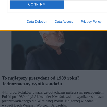
Kraj
CONFIRM
Data Deletion
Data Access
Privacy Policy
To najlepszy prezydent od 1989 roku?
Jednoznaczny wynik sondażu
44,7 proc. Polaków uważa, że dotychczas najlepszym prezydentem
Polski po 1989 r. był Aleksander Kwaśniewski – wynika z sondażu
przeprowadzonego dla Wirtualnej Polski. Najgorzej w badaniu
wypadł Lech Wałęsa i Wojciech Jaruzelski.