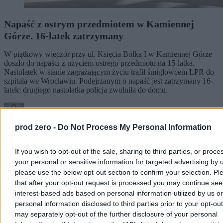
Napaść z ostrym przedmiotem w Kamiennej
Górze. 16-latek zatrzymany
W piątkowy wieczór przy ul. Księcia Bolka I w Kamiennej Górze
doszło do napaści z użyciem ostrego przedmiotu na 15-latka.
Nastolatek w stanie zagrażającym życiu trafił śmigłowcem LPR do
szpitala we Wrocławiu. Podejrzanym o napaść jest zatrzymany 16-
latek; drugiego nastolatka policja zwolniła do domu.
prod zero -
Do Not Process My Personal Information
Aleksandra Cieślik
Dzisiaj 15:22
2 min
If you wish to opt-out of the sale, sharing to third parties, or proce
your personal or sensitive information for targeted advertising by 
Kraj
please use the below opt-out section to confirm your selection. Pl
that after your opt-out request is processed you may continue see
interest-based ads based on personal information utilized by us or
personal information disclosed to third parties prior to your opt-ou
may separately opt-out of the further disclosure of your personal