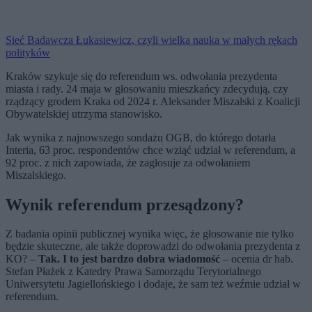
Sieć Badawcza Łukasiewicz, czyli wielka nauka w małych rękach
polityków
Kraków szykuje się do referendum ws. odwołania prezydenta
miasta i rady. 24 maja w głosowaniu mieszkańcy zdecydują, czy
rządzący grodem Kraka od 2024 r. Aleksander Miszalski z Koalicji
Obywatelskiej utrzyma stanowisko.
Jak wynika z najnowszego sondażu OGB, do którego dotarła
Interia, 63 proc. respondentów chce wziąć udział w referendum, a
92 proc. z nich zapowiada, że zagłosuje za odwołaniem
Miszalskiego.
Wynik referendum przesądzony?
Z badania opinii publicznej wynika więc, że głosowanie nie tylko
będzie skuteczne, ale także doprowadzi do odwołania prezydenta z
KO? –
Tak. I to jest bardzo dobra wiadomość
– ocenia dr hab.
Stefan Płażek z Katedry Prawa Samorządu Terytorialnego
Uniwersytetu Jagiellońskiego i dodaje, że sam też weźmie udział w
referendum.