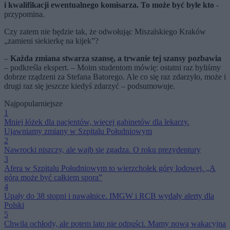
i kwalifikacji ewentualnego komisarza. To może być byle kto
-
przypomina.
Czy zatem nie będzie tak, że odwołując Miszalskiego Kraków
„zamieni siekierkę na kijek”?
–
Każda zmiana stwarza szansę, a trwanie tej szansy pozbawia
– podkreśla ekspert. – Moim studentom mówię: ostatni raz byliśmy
dobrze rządzeni za Stefana Batorego. Ale co się raz zdarzyło, może i
drugi raz się jeszcze kiedyś zdarzyć – podsumowuje.
Najpopularniejsze
1
Mniej łóżek dla pacjentów, więcej gabinetów dla lekarzy.
Ujawniamy zmiany w Szpitalu Południowym
2
Nawrocki niszczy, ale wajb się zgadza. O roku prezydentury
3
Afera w Szpitalu Południowym to wierzchołek góry lodowej. „A
góra może być całkiem spora”
4
Upały do 38 stopni i nawałnice. IMGW i RCB wydały alerty dla
Polski
5
Chwila ochłody, ale potem lato nie odpuści. Mamy nową wakacyjną