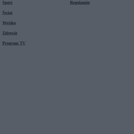
Sport
Regulamin
Świat
Wojsko
Zdrowie
Program TV
© 2026 Kanał Zero Spółka Akcyjna