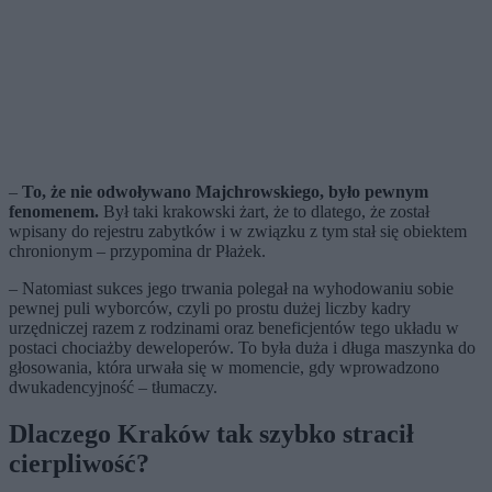
–
To, że nie odwoływano Majchrowskiego, było pewnym
fenomenem.
Był taki krakowski żart, że to dlatego, że został
wpisany do rejestru zabytków i w związku z tym stał się obiektem
chronionym – przypomina dr Płażek.
– Natomiast sukces jego trwania polegał na wyhodowaniu sobie
pewnej puli wyborców, czyli po prostu dużej liczby kadry
urzędniczej razem z rodzinami oraz beneficjentów tego układu w
postaci chociażby deweloperów. To była duża i długa maszynka do
głosowania, która urwała się w momencie, gdy wprowadzono
dwukadencyjność – tłumaczy.
Dlaczego Kraków tak szybko stracił
cierpliwość?