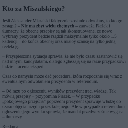
Kto za Miszalskiego?
Jeśli Aleksander Miszalski faktycznie zostanie odwołany, to kto go
zastąpi? –
Nie ma zbyt wielu chętnych
– zauważa Płażek i
tłumaczy, że obecne przepisy są tak skonstruowane, że nowo
wybrany prezydent będzie rządził maksymalnie tylko około 1,5
kadencji – do końca obecnej oraz miałby szansę na tylko jedną
reelekcję.
– Przyspieszona sytuacja sprawia, że nie było czasu zastanowić się
nad innymi kandydatami, dlatego zgłaszają się na razie przypadkowi
ludzie – ocenia ekspert.
Czas do namysłu może dać procedura, która rozpocznie się wraz z
ewentualnym odwołaniem prezydenta w referendum.
– Od razu po ogłoszeniu wyników prezydent traci władzę. Tak
mówią przepisy – przypomina Płażek. – W przypadku
„pokojowego przejścia” poprzedni prezydent sprawuje władzę do
czasu objęcia urzędu przez kolejnego. Ale w przypadku referendum
ogłoszenie jego wyniku sprawia, że mandat przedwcześnie wygasa
– tłumaczy.
Reklama