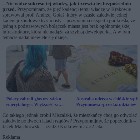
–
Nie widzę sukcesu tej władzy, jak i zresztą tej bezpośrednio
przed
. Przypominam, że pięć kadencji temu władzę w Krakowie
sprawował prof. Andrzej Gołaś, który w czasie zaledwie jednej
kadencji zbudował trzy mosty – przypomina ekspert i podkreśla, że
jedną z podstawowych bolączek miasta jest brak ogólnomiejskiej
infrastruktury, która nie nadąża za szybką deweloperką. A w tym
temacie nadal niewiele się dzieje.
Polacy zabrali głos ws. wieku
Australia uderza w chińskie wpły
emerytalnego. Większość za
Przymusowa sprzedaż udziałów 
zrównaniem, ale w dół
kluczowej spółce
Co takiego jednak zrobił Miszalski, że mieszkańcy chcą go odwołać
zaledwie po dwóch latach rządów? Przypomnijmy, że poprzednik –
Jacek Majchrowski – rządził Krakowem aż 22 lata.
Reklama