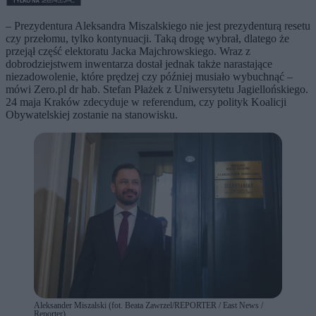
– Prezydentura Aleksandra Miszalskiego nie jest prezydenturą resetu
czy przełomu, tylko kontynuacji. Taką drogę wybrał, dlatego że
przejął część elektoratu Jacka Majchrowskiego. Wraz z
dobrodziejstwem inwentarza dostał jednak także narastające
niezadowolenie, które prędzej czy później musiało wybuchnąć –
mówi Zero.pl dr hab. Stefan Płażek z Uniwersytetu Jagiellońskiego.
24 maja Kraków zdecyduje w referendum, czy polityk Koalicji
Obywatelskiej zostanie na stanowisku.
Aleksander Miszalski (fot. Beata Zawrzel/REPORTER / East News /
Reporter)