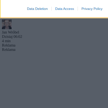
Prezydent Karol Nawrocki nie wybił się w pierwszym roku
Data Deletion
Data Access
Privacy Policy
swojego urzędowania ponad przeciętność. I co? Wystarczyło. Z
pomocą przyszli mu urojeniowcy ze swoimi histerycznymi atakami.
Jan Wróbel
Dzisiaj 06:02
4 min
Reklama
Reklama