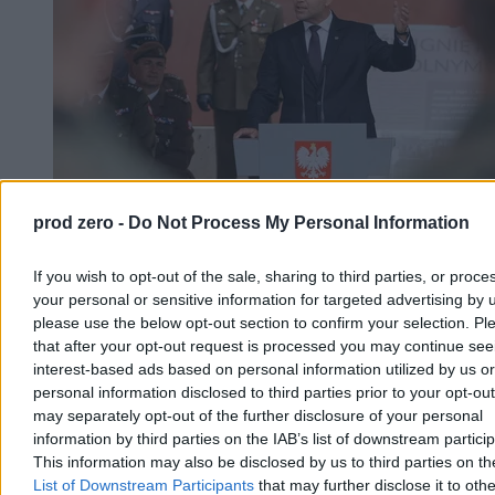
prod zero -
Do Not Process My Personal Information
Nawrocki kontra rząd. Prześledziliśmy losy
najgłośniejszych zawetowanych ustaw
If you wish to opt-out of the sale, sharing to third parties, or proce
your personal or sensitive information for targeted advertising by 
Prezydent Karol Nawrocki nie zgadza się na przyprawianie mu
please use the below opt-out section to confirm your selection. Pl
gęby „wetomatu”. Jak podkreśla, podpisuje znacznie więcej ustaw,
that after your opt-out request is processed you may continue see
niż odrzuca. Liczby jednak nie kłamią: od początku kadencji
interest-based ads based on personal information utilized by us or
Nawrocki odmówił podpisania 41 aktów prawnych – to rekord III
personal information disclosed to third parties prior to your opt-ou
RP. Rząd nie ustawał w wysiłkach, by pokrzyżować prezydentowi
szyki i wprowadzać przepisy alternatywnymi drogami.
may separately opt-out of the further disclosure of your personal
Sprawdziliśmy, jak przebiegała ta batalia.
information by third parties on the IAB’s list of downstream partici
This information may also be disclosed by us to third parties on t
List of Downstream Participants
that may further disclose it to othe