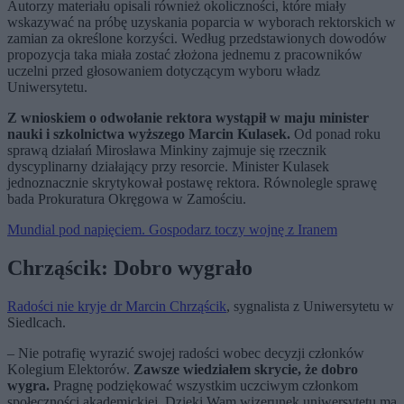
Autorzy materiału opisali również okoliczności, które miały
wskazywać na próbę uzyskania poparcia w wyborach rektorskich w
zamian za określone korzyści. Według przedstawionych dowodów
propozycja taka miała zostać złożona jednemu z pracowników
uczelni przed głosowaniem dotyczącym wyboru władz
Uniwersytetu.
Z wnioskiem o odwołanie rektora wystąpił w maju minister
nauki i szkolnictwa wyższego Marcin Kulasek.
Od ponad roku
sprawą działań Mirosława Minkiny zajmuje się rzecznik
dyscyplinarny działający przy resorcie. Minister Kulasek
jednoznacznie skrytykował postawę rektora. Równolegle sprawę
bada Prokuratura Okręgowa w Zamościu.
Mundial pod napięciem. Gospodarz toczy wojnę z Iranem
Chrząścik: Dobro wygrało
Radości nie kryje dr Marcin Chrząścik
, sygnalista z Uniwersytetu w
Siedlcach.
– Nie potrafię wyrazić swojej radości wobec decyzji członków
Kolegium Elektorów.
Zawsze wiedziałem skrycie, że dobro
wygra.
Pragnę podziękować wszystkim uczciwym członkom
społeczności akademickiej. Dzięki Wam wizerunek uniwersytetu ma