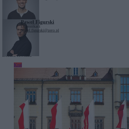
Paweł Figurski
Dziennikarz
pawel.figurski@zero.pl
Tagi:
uniwersytet
Zobacz również
Kraj