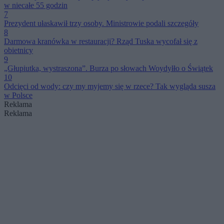
w niecałe 55 godzin
7
Prezydent ułaskawił trzy osoby. Ministrowie podali szczegóły
8
Darmowa kranówka w restauracji? Rząd Tuska wycofał się z
obietnicy
9
„Głupiutka, wystraszona”. Burza po słowach Woydyłło o Świątek
10
Odcięci od wody: czy my myjemy się w rzece? Tak wygląda susza
w Polsce
Reklama
Reklama