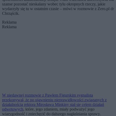
szanse pozostać nieskalany wobec tylu okropnych rzeczy, jakie
wydarzyły się tu w ostatnim czasie – mówi w rozmowie z Zero.pl dr
Chrząścik.
Reklama
Reklama
W niedawnej rozmowie z Pawłem Figurskim sygnalista
przekonywał, że po ujawnieniu nieprawidłowości związanych z
działalnością rektora Mirosława Minkiny stał się celem działań
odwetowych
, które, jego zdaniem, miały podważyć jego
wiarygodność i zniechęcić do dalszego nagłaśniania sprawy.