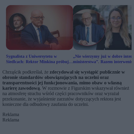
Sygnalista z Uniwersytetu w
„Nie wierzymy już w dobre inten
Siedlcach: Rektor Minkina próbuje
ministerstwa”. Razem interweniu
mnie zniszczyć
ws. rektora Minkiny
Chrząścik podkreślał, że
zdecydował się wystąpić publicznie w
obronie standardów obowiązujących na uczelni oraz
transparentności jej funkcjonowania, mimo obaw o własną
karierę zawodową
. W rozmowie z Figurskim wskazywał również
na atmosferę strachu wśród części pracowników oraz wyrażał
przekonanie, że wyjaśnienie zarzutów dotyczących rektora jest
konieczne dla odbudowy zaufania do uczelni.
Reklama
Reklama