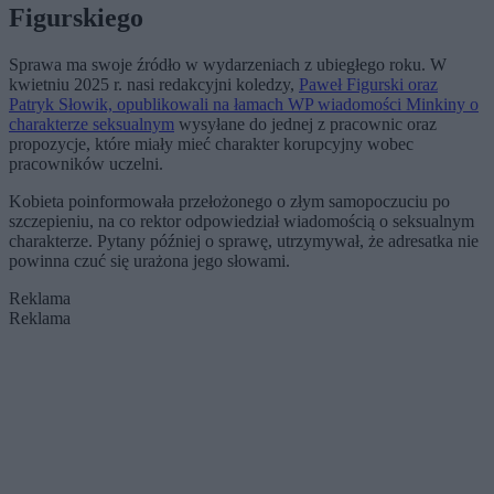
Figurskiego
Sprawa ma swoje źródło w wydarzeniach z ubiegłego roku. W
kwietniu 2025 r. nasi redakcyjni koledzy,
Paweł Figurski oraz
Patryk Słowik, opublikowali na łamach WP wiadomości Minkiny o
charakterze seksualnym
wysyłane do jednej z pracownic oraz
propozycje, które miały mieć charakter korupcyjny wobec
pracowników uczelni.
Kobieta poinformowała przełożonego o złym samopoczuciu po
szczepieniu, na co rektor odpowiedział wiadomością o seksualnym
charakterze. Pytany później o sprawę, utrzymywał, że adresatka nie
powinna czuć się urażona jego słowami.
Reklama
Reklama