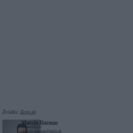
Źródło:
Zero.pl
Marcin Darmas
Dziennikarz
marcin.darmas@zero.pl