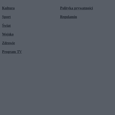
Kultura
Polityka prywatności
Sport
Regulamin
Świat
Wojsko
Zdrowie
Program TV
© 2026 Kanał Zero Spółka Akcyjna