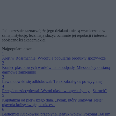
Jednocześnie zaznaczał, że jego działania nie są wymierzone w
samą instytucję, lecz mają służyć ochronie jej reputacji i interesu
społeczności akademickiej.
Najpopularniejsze
1
Alert w Rossmannie. Wycofują popularne produkty spożywcze
2
Koniec plastikowych worków na bioodpady. Mieszkańcy dostaną
darmowe zamienniki
3
Lewandowski się odblokował. Teraz zabrał głos po wygranej
4
Prezydent zdecydował. Wśród ułaskawionych słynny „Staruch”
5
Kapitalizm od pierwszego dnia. „Polak, który uratował Teslę”
ujawnia kulisy swojego sukcesu
6
Bartłomiej Kubkowski przepłynął Bałtyk wpław. Pokonał 160 km