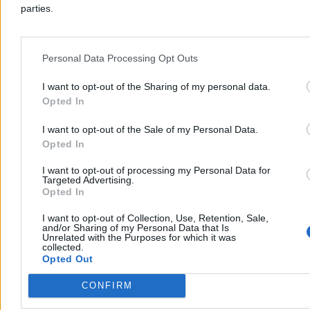
parties.
Krzysztof Jabłonowski
Dzisiaj 06:03
9 min
Personal Data Processing Opt Outs
Kraj
I want to opt-out of the Sharing of my personal data.
Opted In
I want to opt-out of the Sale of my Personal Data.
Opted In
I want to opt-out of processing my Personal Data for
Targeted Advertising.
Opted In
I want to opt-out of Collection, Use, Retention, Sale,
and/or Sharing of my Personal Data that Is
Unrelated with the Purposes for which it was
collected.
Opted Out
Prezydent zmarnował ten rok. A i tak zbudował
CONFIRM
sobie silną pozycję