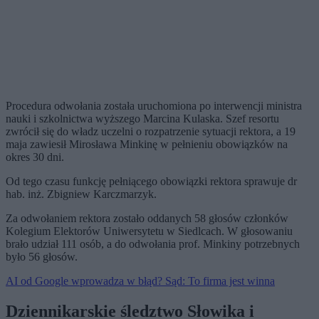
Procedura odwołania została uruchomiona po interwencji ministra
nauki i szkolnictwa wyższego Marcina Kulaska. Szef resortu
zwrócił się do władz uczelni o rozpatrzenie sytuacji rektora, a 19
maja zawiesił Mirosława Minkinę w pełnieniu obowiązków na
okres 30 dni.
Od tego czasu funkcję pełniącego obowiązki rektora sprawuje dr
hab. inż. Zbigniew Karczmarzyk.
Za odwołaniem rektora zostało oddanych 58 głosów członków
Kolegium Elektorów Uniwersytetu w Siedlcach. W głosowaniu
brało udział 111 osób, a do odwołania prof. Minkiny potrzebnych
było 56 głosów.
AI od Google wprowadza w błąd? Sąd: To firma jest winna
Dziennikarskie śledztwo Słowika i