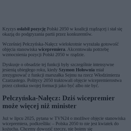
Kryzys
osłabił pozycję
Polski 2050 w koalicji rządzącej i stał się
okazją do podgryzania partii przez konkurentów.
Wcześniej Pełczyńska-Nałęcz wielokrotnie wyrażała gotowość
objęcia stanowiska
wicepremiera
. Akcentowała potrzebę
wzmocnienia pozycji Polski 2050 w rządzie.
Dyskusje o obsadzie tej funkcji były szczególnie intensywne
jesienią ubiegłego roku, kiedy
Szymon Hołownia
miał
zrezygnować z funkcji marszałka Sejmu na rzecz Włodzimierza
Czarzastego. Politycy 2050 traktowali objęcie wicepremierostwa
przez członka swojej formacji jako być albo nie być.
Pełczyńska-Nałęcz: Dziś wicepremier
może więcej niż minister
Już w lipcu 2025, pytana w TVN24 o możliwe objęcie stanowiska
wicepremiera, podkreśliła: – Polska 2050 to nie jest kwiatek do
kożucha. Chcemy dowozić rzeczy, nie boimy się