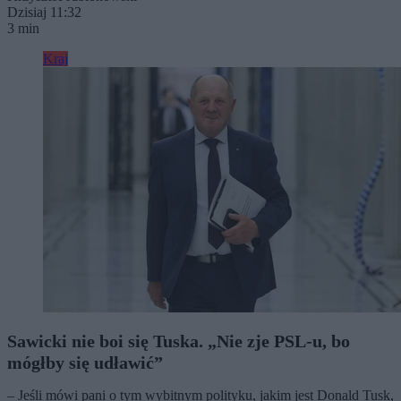
Dzisiaj 11:32
3 min
Kraj
Sawicki nie boi się Tuska. „Nie zje PSL-u, bo
mógłby się udławić”
– Jeśli mówi pani o tym wybitnym polityku, jakim jest Donald Tusk,