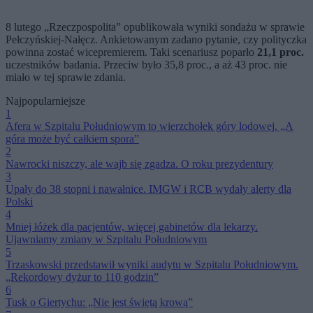
8 lutego „Rzeczpospolita” opublikowała wyniki sondażu w sprawie
Pełczyńskiej-Nałęcz. Ankietowanym zadano pytanie, czy polityczka
powinna zostać wicepremierem. Taki scenariusz poparło
21,1 proc.
uczestników badania. Przeciw było 35,8 proc., a aż 43 proc. nie
miało w tej sprawie zdania.
Najpopularniejsze
1
Afera w Szpitalu Południowym to wierzchołek góry lodowej. „A
góra może być całkiem spora”
2
Nawrocki niszczy, ale wajb się zgadza. O roku prezydentury
3
Upały do 38 stopni i nawałnice. IMGW i RCB wydały alerty dla
Polski
4
Mniej łóżek dla pacjentów, więcej gabinetów dla lekarzy.
Ujawniamy zmiany w Szpitalu Południowym
5
Trzaskowski przedstawił wyniki audytu w Szpitalu Południowym.
„Rekordowy dyżur to 110 godzin”
6
Tusk o Giertychu: „Nie jest świętą krową”