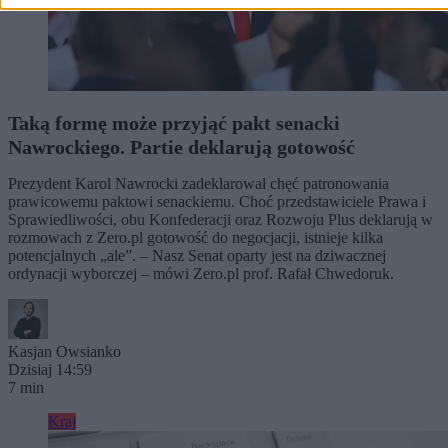
Taką formę może przyjąć pakt senacki
Nawrockiego. Partie deklarują gotowość
Prezydent Karol Nawrocki zadeklarował chęć patronowania
prawicowemu paktowi senackiemu. Choć przedstawiciele Prawa i
Sprawiedliwości, obu Konfederacji oraz Rozwoju Plus deklarują w
rozmowach z Zero.pl gotowość do negocjacji, istnieje kilka
potencjalnych „ale”. – Nasz Senat oparty jest na dziwacznej
ordynacji wyborczej – mówi Zero.pl prof. Rafał Chwedoruk.
Kasjan Owsianko
Dzisiaj 14:59
7 min
Kraj