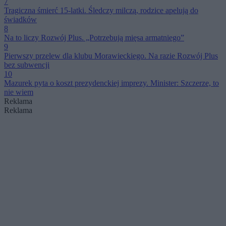
7
Tragiczna śmierć 15-latki. Śledczy milczą, rodzice apelują do
świadków
8
Na to liczy Rozwój Plus. „Potrzebują mięsa armatniego”
9
Pierwszy przelew dla klubu Morawieckiego. Na razie Rozwój Plus
bez subwencji
10
Mazurek pyta o koszt prezydenckiej imprezy. Minister: Szczerze, to
nie wiem
Reklama
Reklama