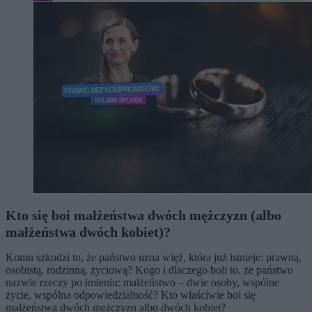
Kto się boi małżeństwa dwóch mężczyzn (albo
małżeństwa dwóch kobiet)?
Komu szkodzi to, że państwo uzna więź, która już istnieje: prawną,
osobistą, rodzinną, życiową? Kogo i dlaczego boli to, że państwo
nazwie rzeczy po imieniu: małżeństwo – dwie osoby, wspólne
życie, wspólna odpowiedzialność? Kto właściwie boi się
małżeństwa dwóch mężczyzn albo dwóch kobiet?