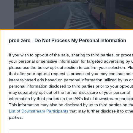
prod zero -
Do Not Process My Personal Information
Kierowca autobusu przyszedł do pracy w
spódnicy. ZTM go ukarał
If you wish to opt-out of the sale, sharing to third parties, or proce
your personal or sensitive information for targeted advertising by 
Pan Darek, 50-letni kierowca warszawskiego autobusu, w upalny
please use the below opt-out section to confirm your selection. Pl
dzień założył do pracy spódnicę zamiast regulaminowych spodni.
that after your opt-out request is processed you may continue see
Pasażerowie warszawskiej linii 213 kibicowali mu i gratulowali
interest-based ads based on personal information utilized by us or
odwagi. Inaczej zareagował ZTM – po kontroli inspektorów
kierowca dostał karę za niezgodny z regulaminem strój.
personal information disclosed to third parties prior to your opt-ou
may separately opt-out of the further disclosure of your personal
information by third parties on the IAB’s list of downstream partici
This information may also be disclosed by us to third parties on t
Tomasz Pałasz
List of Downstream Participants
that may further disclose it to othe
Dzisiaj 15:39
parties.
4 min
Reklama
Reklama