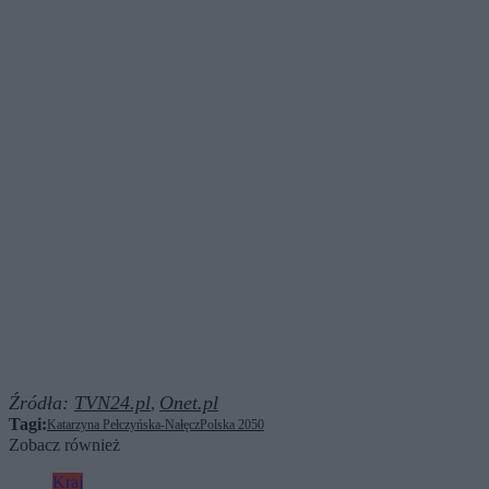
Źródła:
TVN24.pl
Onet.pl
,
Tagi:
Katarzyna Pełczyńska-Nałęcz
Polska 2050
Zobacz również
Kraj