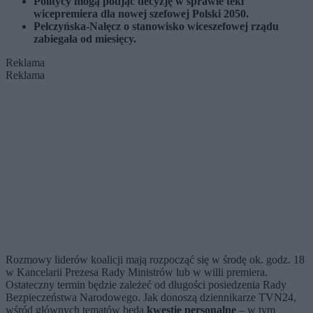
Politycy mogą podjąć decyzję w sprawie teki
wicepremiera dla nowej szefowej Polski 2050.
Pełczyńska-Nałęcz o stanowisko wiceszefowej rządu
zabiegała od miesięcy.
Reklama
Reklama
Rozmowy liderów koalicji mają rozpocząć się w środę ok. godz. 18
w Kancelarii Prezesa Rady Ministrów lub w willi premiera.
Ostateczny termin będzie zależeć od długości posiedzenia Rady
Bezpieczeństwa Narodowego. Jak donoszą dziennikarze TVN24,
wśród głównych tematów będą
kwestie personalne
– w tym