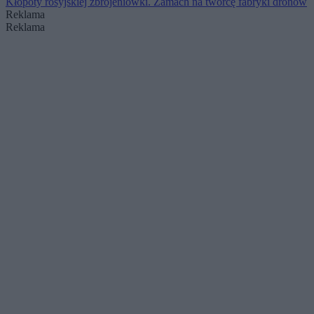
Kłopoty rosyjskiej zbrojeniówki. Zamach na twórcę fabryki dronów
Reklama
Reklama