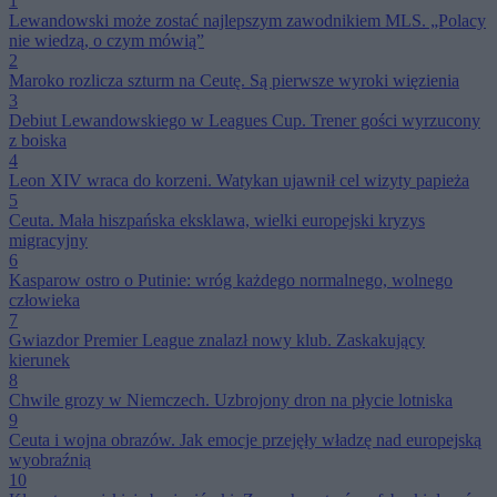
1
Lewandowski może zostać najlepszym zawodnikiem MLS. „Polacy
nie wiedzą, o czym mówią”
2
Maroko rozlicza szturm na Ceutę. Są pierwsze wyroki więzienia
3
Debiut Lewandowskiego w Leagues Cup. Trener gości wyrzucony
z boiska
4
Leon XIV wraca do korzeni. Watykan ujawnił cel wizyty papieża
5
Ceuta. Mała hiszpańska eksklawa, wielki europejski kryzys
migracyjny
6
Kasparow ostro o Putinie: wróg każdego normalnego, wolnego
człowieka
7
Gwiazdor Premier League znalazł nowy klub. Zaskakujący
kierunek
8
Chwile grozy w Niemczech. Uzbrojony dron na płycie lotniska
9
Ceuta i wojna obrazów. Jak emocje przejęły władzę nad europejską
wyobraźnią
10