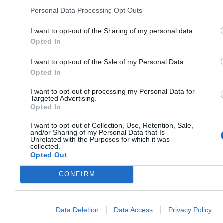
rozmowy o pokoju w Ukrainie
Personal Data Processing Opt Outs
Prezydent USA Donald Trump powiedział w czwartek, że
Amerykanie są zaangażowani w rozmowy o zakończeniu wojny w
I want to opt-out of the Sharing of my personal data.
Ukrainie i poinformował, że doszło w nich do postępu. Nie ujawnił
Opted In
szczegółów. Wyraził też przekonanie, że wojna z Iranem niedługo
się zakończy.
I want to opt-out of the Sale of my Personal Data.
Opted In
I want to opt-out of processing my Personal Data for
Krzysztof Jabłonowski
Targeted Advertising.
Dzisiaj 06:56
Opted In
3 min
Reklama
I want to opt-out of Collection, Use, Retention, Sale,
Reklama
and/or Sharing of my Personal Data that Is
Unrelated with the Purposes for which it was
collected.
Opted Out
CONFIRM
Data Deletion
Data Access
Privacy Policy