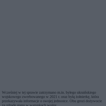
Wcześniej w tej sprawie zatrzymano m.in. byłego ukraińskiego
wojskowego zwerbowanego w 2021 r. oraz byłą żołnierkę, która
przekazywała informacje o swojej jednostce. Obu grozi dożywocie
za zdradę stanu w warunkach wojny.