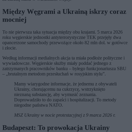
Między Węgrami a Ukrainą iskrzy coraz
mocniej
To nie pierwsza taka sytuacja między obu krajami. 5 marca 2026
roku węgierskie jednostki antyterrorystyczne TEK przejęły dwa
opancerzone samochody przewożące około 82 mln dol. w gotówce
i złocie.
Według informacji medialnych akcja ta miała podłoże polityczne i
wywiadowcze. Węgierskie służby miały poddać jednego z
zatrzymanych pracowników banku – byłego funkcjonariusza SBU
– „brutalnym metodom przesłuchań w rosyjskim stylu”.
Mamy wiarygodne informacje, że jednemu z obywateli
Ukrainy, chorującemu na cukrzycę, wstrzyknięto
nieznaną substancję, aby wymusić zeznania.
Doprowadziło to do zapaści i hospitalizacji. To metody
niegodne państwa NATO.
MSZ Ukrainy w nocie protestacyjnej z 9 marca 2026 r.
Budapeszt: To prowokacja Ukrainy