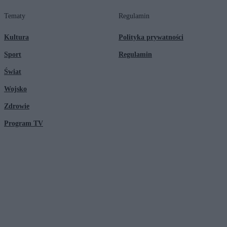
Tematy
Regulamin
Kultura
Polityka prywatności
Sport
Regulamin
Świat
Wojsko
Zdrowie
Program TV
© 2026 Kanał Zero Spółka Akcyjna