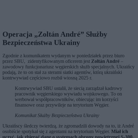
Operacja „Zoltán André” Służby
Bezpieczeństwa Ukrainy
Zgodnie z komunikatem wydanym w poniedziałek przez biuro
przez SBU, zidentyfikowanym oficerem jest
Zoltán André
–
zawodowy funkcjonariusz węgierskich służb specjalnych. Ukraińcy
podają, że to on stał za sterami siatki agentów, którą ukraiński
kontrwywiad częściowo rozbił wiosną 2025 r.
Kontrwywiad SBU ustalił, że siecią zarządzał kadrowy
pracownik węgierskiego wywiadu wojskowego. To on
werbował współpracowników, obiecując im korzyści
finansowe oraz przywileje na terytorium Węgier.
Komunikat Służby Bezpieczeństwa Ukrainy
Ukraińscy śledczy twierdzą, że zgromadzili dowody na to, iż André
osobiście spotykał się z agentami na terytorium Węgier.
Miał ich
uczyć, jak zbierać dane o systemach obrony powietrznej S-300,