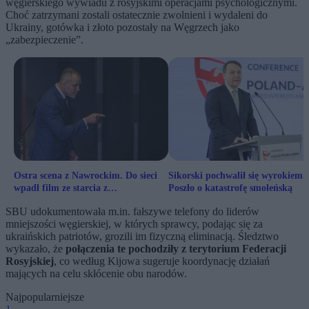
węgierskiego wywiadu z rosyjskimi operacjami psychologicznymi.
Choć zatrzymani zostali ostatecznie zwolnieni i wydaleni do
Ukrainy, gotówka i złoto pozostały na Węgrzech jako
„zabezpieczenie”.
Ostra scena z Nawrockim. Do sieci
Sikorski pochwalił się wyrokiem.
wpadł film ze starcia z
Poszło o katastrofę smoleńską
dziennikarzem TVN
SBU udokumentowała m.in. fałszywe telefony do liderów
mniejszości węgierskiej, w których sprawcy, podając się za
ukraińskich patriotów, grozili im fizyczną eliminacją. Śledztwo
wykazało, że
połączenia te pochodziły z terytorium Federacji
Rosyjskiej
, co według Kijowa sugeruje koordynację działań
mających na celu skłócenie obu narodów.
Najpopularniejsze