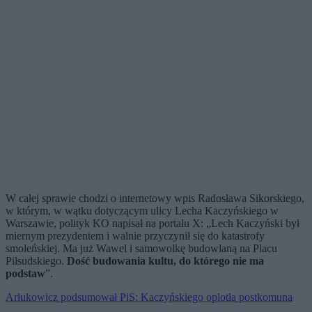
W całej sprawie chodzi o internetowy wpis Radosława Sikorskiego,
w którym, w wątku dotyczącym ulicy Lecha Kaczyńskiego w
Warszawie, polityk KO napisał na portalu X: „Lech Kaczyński był
miernym prezydentem i walnie przyczynił się do katastrofy
smoleńskiej. Ma już Wawel i samowolkę budowlaną na Placu
Piłsudskiego.
Dość budowania kultu, do którego nie ma
podstaw
”.
Arłukowicz podsumował PiS: Kaczyńskiego oplotła postkomuna