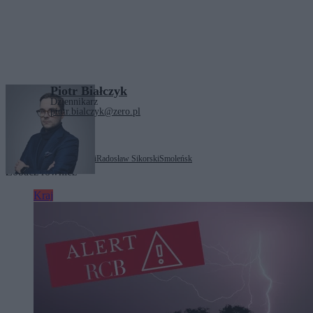
Piotr Białczyk
Dziennikarz
piotr.bialczyk@zero.pl
Tagi:
Jarosław Kaczyński
Radosław Sikorski
Smoleńsk
Zobacz również
Kraj