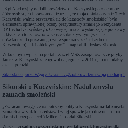
„Sąd Apelacyjny oddalił powództwo J. Kaczyńskiego o ochronę
dóbr osobistych i prawomocnie uznał, że moja opinia o tym iż 'Lech
Kaczyński walnie przyczynił się do katastrofy smoleńskiej' była
elementem uprawnionej oceny prezydentury zmarłego Prezydenta
RP Lecha Kaczyńskiego. Co więcej, miała 'wystarczające podstawy
faktyczne' i to 'zarówno w sensie subiektywnym (własne
doświadczenia pozwanego we współpracy ze śp. Lechem
Kaczyńskim), jak i obiektywnym'” – napisał Radosław Sikorski.
W kolejnym wpisie na portalu X szef MSZ zasugerował, że gdyby
Jarosław Kaczyński zareagował na jego list z 2011 r., to nie miałby
dzisiaj porażki.
Sikorski o sporze Węgry–Ukraina. „Zaoferowałem swoją mediację”
Sikorski o Kaczyńskim: Nadal zmyśla
zamach smoleński
„Zwracam uwagę, że na potrzeby polityki Kaczyński
nadal zmyśla
zamach
a w sądzie przedstawił w tej sprawie jako dowód... raport
(komisji Jerzego – red.) Millera” – dodał Sikorski.
Wcześniej
sąd pierwszej instancji wydał wyrok korzystny dla