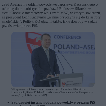
„Sąd Apelacyjny oddalił powództwo Jarosława Kaczyńskiego o
ochronę dóbr osobistych” – przekazał Radosław Sikorski w
sieci. Chodzi o internetowy wpis szefa MSZ, w którym stwierdził,
że prezydent Lech Kaczyński „walnie przyczynił się do katastrofy
smoleńskiej”. Polityk KO ujawnił także, jakie dowody w sądzie
przedstawiał prezes PiS.
Wicepremier, minister spraw zagranicznych Radosław Sikorski na
konferencji „Dialog Polska-ASEAN – wspólnota interesów i bezpieczny
rozwój”. (fot. Rafał Guz / PAP)
Sąd drugiej instancji oddalił powództwo prezesa PiS