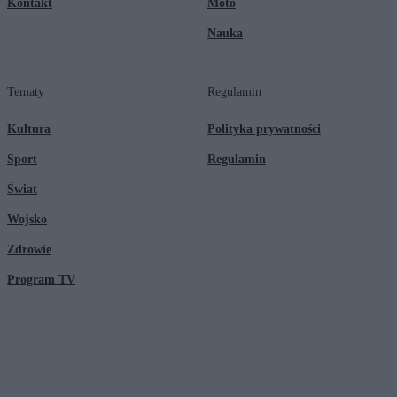
Kontakt
Moto
Nauka
Tematy
Regulamin
Kultura
Polityka prywatności
Sport
Regulamin
Świat
Wojsko
Zdrowie
Program TV
© 2026 Kanał Zero Spółka Akcyjna