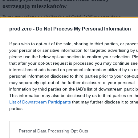
ostrzegają mieszkańców
Pumę zauważono w okolicach wsi Osiek-Wólka w powiecie
ciechanowskim. Lokalne służby zarządzania kryzysowego apelują
do mieszkańców kilku miejscowości o szczególną ostrożność i
prod zero -
Do Not Process My Personal Information
niewchodzenie do pobliskich lasów oraz zadrzewień.
If you wish to opt-out of the sale, sharing to third parties, or proce
your personal or sensitive information for targeted advertising by 
please use the below opt-out section to confirm your selection. Pl
Piotr Białczyk
that after your opt-out request is processed you may continue see
Dzisiaj 13:43
3 min
interest-based ads based on personal information utilized by us or
Reklama
personal information disclosed to third parties prior to your opt-ou
Reklama
may separately opt-out of the further disclosure of your personal
information by third parties on the IAB’s list of downstream partici
This information may also be disclosed by us to third parties on t
List of Downstream Participants
that may further disclose it to othe
parties.
Personal Data Processing Opt Outs