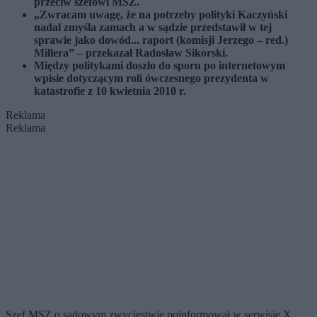
przeciw szefowi MSZ.
„Zwracam uwagę, że na potrzeby polityki Kaczyński
nadal zmyśla zamach a w sądzie przedstawił w tej
sprawie jako dowód... raport (komisji Jerzego – red.)
Millera” – przekazał Radosław Sikorski.
Między politykami doszło do sporu po internetowym
wpisie dotyczącym roli ówczesnego prezydenta w
katastrofie z 10 kwietnia 2010 r.
Reklama
Reklama
Szef MSZ o sądowym zwycięstwie poinformował w serwisie X.