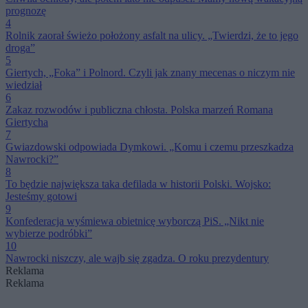
prognozę
4
Rolnik zaorał świeżo położony asfalt na ulicy. „Twierdzi, że to jego
droga”
5
Giertych, „Foka” i Polnord. Czyli jak znany mecenas o niczym nie
wiedział
6
Zakaz rozwodów i publiczna chłosta. Polska marzeń Romana
Giertycha
7
Gwiazdowski odpowiada Dymkowi. „Komu i czemu przeszkadza
Nawrocki?”
8
To będzie największa taka defilada w historii Polski. Wojsko:
Jesteśmy gotowi
9
Konfederacja wyśmiewa obietnicę wyborczą PiS. „Nikt nie
wybierze podróbki”
10
Nawrocki niszczy, ale wajb się zgadza. O roku prezydentury
Reklama
Reklama