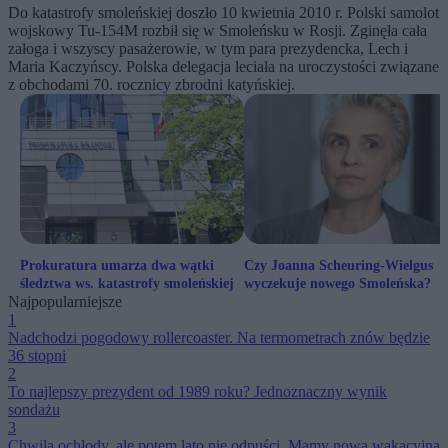
Do katastrofy smoleńskiej doszło 10 kwietnia 2010 r. Polski samolot
wojskowy Tu-154M rozbił się w Smoleńsku w Rosji. Zginęła cała
załoga i wszyscy pasażerowie, w tym para prezydencka, Lech i
Maria Kaczyńscy. Polska delegacja leciała na uroczystości związane
z obchodami 70. rocznicy zbrodni katyńskiej.
Prokuratura umarza dwa wątki
Czy Joanna Scheuring-Wielgus
śledztwa ws. katastrofy smoleńskiej
wyczekuje nowego Smoleńska?
Najpopularniejsze
1
Nadchodzi pogodowy rollercoaster. Na termometrach znów będzie
36 stopni
2
To najlepszy prezydent od 1989 roku? Jednoznaczny wynik
sondażu
3
Chwila ochłody, ale potem lato nie odpuści. Mamy nową wakacyjną