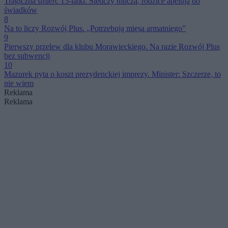
Tragiczna śmierć 15-latki. Śledczy milczą, rodzice apelują do
świadków
8
Na to liczy Rozwój Plus. „Potrzebują mięsa armatniego”
9
Pierwszy przelew dla klubu Morawieckiego. Na razie Rozwój Plus
bez subwencji
10
Mazurek pyta o koszt prezydenckiej imprezy. Minister: Szczerze, to
nie wiem
Reklama
Reklama