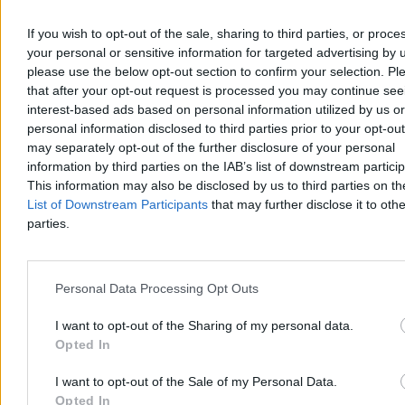
If you wish to opt-out of the sale, sharing to third parties, or proce
your personal or sensitive information for targeted advertising by 
please use the below opt-out section to confirm your selection. Pl
that after your opt-out request is processed you may continue see
interest-based ads based on personal information utilized by us or
Chwila ochłody, ale potem lato nie odpuści. Mamy
personal information disclosed to third parties prior to your opt-ou
nową wakacyjną prognozę
may separately opt-out of the further disclosure of your personal
information by third parties on the IAB’s list of downstream partici
Po fali upałów, w trakcie których temperatury sięgały 40 st. C,
This information may also be disclosed by us to third parties on t
czeka nas ochłodzenie. Jak podają meteorolodzy, nie potrwa ono
List of Downstream Participants
that may further disclose it to othe
długo. – Lato nie odpuszcza, choć okresy cieplejsze będą
parties.
przeplatały się z chłodniejszymi – zapowiedział w rozmowie z
Zero.pl Przemysław Makarewicz z Instytutu Meteorologii i
Gospodarki Wodnej.
Personal Data Processing Opt Outs
I want to opt-out of the Sharing of my personal data.
Paweł Żurek
Opted In
Wczoraj 19:12
4 min
Reklama
I want to opt-out of the Sale of my Personal Data.
Reklama
Opted In