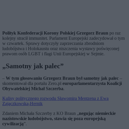
Polityk Konfederacji Korony Polskiej Grzegorz Braun
po raz
kolejny stracił immunitet. Parlament Europejski zadecydował o tym
w czwartek. Sprawy dotyczyły zaprzeczania zbrodniom
ludobójstwa i Holokaustu oraz niszczenia wystawy poświęconej
prawom osób LGBT i flagi Unii Europejskiej w Sejmie.
„Samotny jak palec”
–
W tym głosowaniu Grzegorz Braun był samotny jak palec
–
skomentował dla portalu Zero.pl
europarlamentarzysta Koalicji
Obywatelskiej Michał Szczerba
.
Kulisy politycznego rozwodu Sławomira Mentzena z Ewą
Zajączkowską-Hernik
Zdaniem Michała Szczerby z KO Braun „
negując niemieckie
nazistowskie ludobójstwo, stawia się poza europejską
cywilizacją
”.