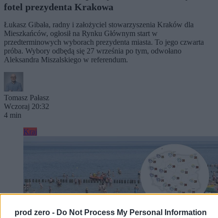
fotel prezydenta Krakowa
Łukasz Gibała, radny i założyciel stowarzyszenia Kraków dla
Mieszkańców, ogłosił na Rynku Głównym start w
przedterminowych wyborach prezydenta miasta. To jego czwarta
próba. Wybory odbędą się 27 września po tym, odwołano
Aleksandra Miszalskiego w referendum.
Tomasz Pałasz
Wczoraj 20:32
4 min
Kraj
prod zero -
Do Not Process My Personal Information