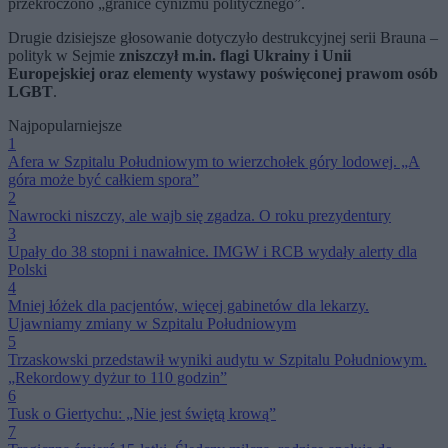
przekroczono „granice cynizmu politycznego”.
Drugie dzisiejsze głosowanie dotyczyło destrukcyjnej serii Brauna –
polityk w Sejmie
zniszczył m.in. flagi Ukrainy i Unii
Europejskiej oraz elementy wystawy poświęconej prawom osób
LGBT
.
Najpopularniejsze
1
Afera w Szpitalu Południowym to wierzchołek góry lodowej. „A
góra może być całkiem spora”
2
Nawrocki niszczy, ale wajb się zgadza. O roku prezydentury
3
Upały do 38 stopni i nawałnice. IMGW i RCB wydały alerty dla
Polski
4
Mniej łóżek dla pacjentów, więcej gabinetów dla lekarzy.
Ujawniamy zmiany w Szpitalu Południowym
5
Trzaskowski przedstawił wyniki audytu w Szpitalu Południowym.
„Rekordowy dyżur to 110 godzin”
6
Tusk o Giertychu: „Nie jest świętą krową”
7