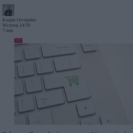
Kasjan Owsianko
Wczoraj 14:59
7 min
Kraj