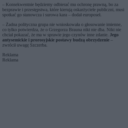
– Konsekwentnie będziemy odbierać mu ochronę prawną, bo za
bezprawie i przestępstwa, które kierują oskarżyciele publiczni, musi
spotkać go stanowcza i surowa kara – dodał europoseł.
– Żadna polityczna grupa nie wnioskowała o głosowanie imienne,
co tylko potwierdza, że o Grzegorza Brauna nikt nie dba. Nikt nie
chciał pokazać, że ma w sprawie jego czynów inne zdanie.
Jego
antysemickie i prorosyjskie postawy budzą obrzydzenie
–
zwrócił uwagę Szczerba.
Reklama
Reklama