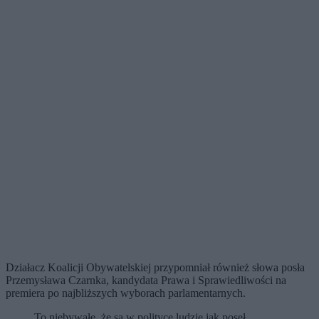
Działacz Koalicji Obywatelskiej przypomniał również słowa posła
Przemysława Czarnka, kandydata Prawa i Sprawiedliwości na
premiera po najbliższych wyborach parlamentarnych.
To niebywałe, że są w polityce ludzie jak poseł