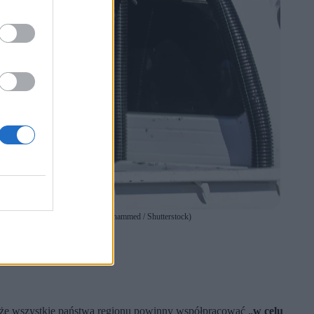
, 20 lipca 2022 r. (fot. Anas-Mohammed / Shutterstock)
skiej.
, że wszystkie państwa regionu powinny współpracować „
w celu