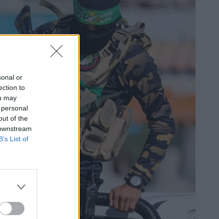
sonal or
ection to
ou may
 personal
out of the
 downstream
B’s List of