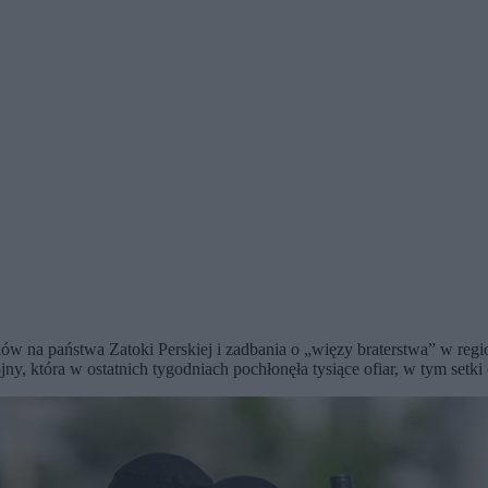
 na państwa Zatoki Perskiej i zadbania o „więzy braterstwa” w regio
ny, która w ostatnich tygodniach pochłonęła tysiące ofiar, w tym setk