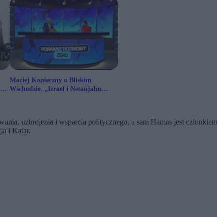
Maciej Konieczny o Bliskim
ny
Wschodzie. „Izrael i Netanjahu
przez dekady szukali frajera”
a, uzbrojenia i wsparcia politycznego, a sam Hamas jest członkiem ira
a i Katar.