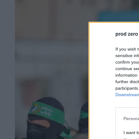
prod zero
If you wish 
sensitive in
confirm you
continue se
information 
further disc
participants
Downstream 
Persona
I want t