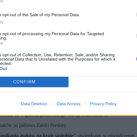
In
o opt-out of the Sale of my Personal Data.
In
to opt-out of processing my Personal Data for Targeted
ing.
In
o opt-out of Collection, Use, Retention, Sale, and/or Sharing
ersonal Data that Is Unrelated with the Purposes for which it
lected.
Out
CONFIRM
arszu w 8. rocznicę porwania izraelskiego żołnierza Shaula Arona w 2014 r. w mieście Gaza
Data Deletion
Data Access
Privacy Policy
ółpracy regionalnej mimo trwającego konfliktu z Izraelem.
s. osób w Iranie oraz setek osób w Libanie i państwach Zatoki Per
ocześnie ze wsparcia politycznego Turcji oraz Kataru.
ataków na państwa Zatoki Perskiej.
 unikania ataków na kraje sąsiednie
”, stwierdzając w oświadczeniu