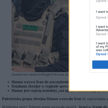
Opted 
I want t
Opted 
I want 
Advertis
Opted 
I want t
of my P
was col
Opted 
Zamaskowani członkowie Brygad Al-Kassam, skrzydła wojskowego Hamasu, podczas m
Hamas wzywa Iran do oszczędzenia krajów sąsiednich i wsp
Działania zbrojne w regionie spowodowały śmierć ok. 1,5 ty
Hamas jest częścią irańskiej „osi oporu”, korzystając jedn
Palestyńska grupa zbrojna Hamas wezwała Iran
do zaprzestania 
Wspierana przez Teheran grupa wezwała swoich „
braci w Iranie do