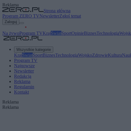
Reklama
Strona główna
Program ZERO TV
Newsletter
Zgłoś temat
Zaloguj
Na żywo
Program TV
Kraj
Świat
Sport
Opinie
Biznes
Technologia
Wojsk
Wszystkie kategorie
Kraj
Świat
Sport
Biznes
Technologia
Wojsko
Zdrowie
Kultura
Nau
Program TV
Najnowsze
Newsletter
Redakcja
Reklama
Regulamin
Kontakt
Reklama
Reklama