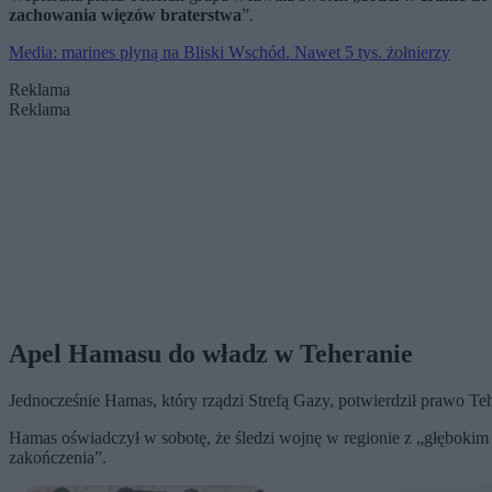
zachowania więzów braterstwa
”.
Media: marines płyną na Bliski Wschód. Nawet 5 tys. żołnierzy
Reklama
Reklama
Apel Hamasu do władz w Teheranie
Jednocześnie Hamas, który rządzi Strefą Gazy, potwierdził prawo Te
Hamas oświadczył w sobotę, że śledzi wojnę w regionie z „głębokim
zakończenia”.