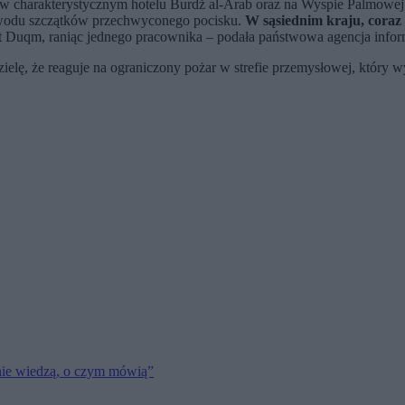
harakterystycznym hotelu Burdż al-Arab oraz na Wyspie Palmowej. G
 powodu szczątków przechwyconego pocisku.
W sąsiednim kraju, coraz
 Duqm, raniąc jednego pracownika – podała państwowa agencja infor
elę, że reaguje na ograniczony pożar w strefie przemysłowej, który wy
ie wiedzą, o czym mówią”