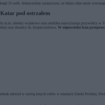
otąd 35 osób. Jednocześnie zaznaczono, że bilans ofiar może wzrosnąć
, Katar pod ostrzałem
ły m.in. obiekty wojskowe oraz siedziba najwyższego przywódcy w Te
iej oraz doradcy ds. bezpieczeństwa.
W odpowiedzi Iran przeprowa
.
jednak uderzył w szereg innych celów w miastach Zatoki Perskiej. Dwi