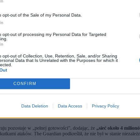
In
o opt-out of the Sale of my Personal Data.
In
to opt-out of processing my Personal Data for Targeted
ing.
In
o opt-out of Collection, Use, Retention, Sale, and/or Sharing
ersonal Data that Is Unrelated with the Purposes for which it
lected.
Out
CONFIRM
Data Deletion
Data Access
Privacy Policy
raz dwóch wysokich rangą przedstawicieli władz i wojska.
e USA w regionie Zatoki Perskiej.
aju pozostaje w „pełnej gotowości”, dodając, że
„sieć około 4 milion
tkami ataków. The Guardian podkreślił, że nie był w stanie niezależ