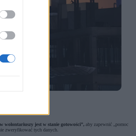
ów wolontariuszy jest w stanie gotowości”,
aby zapewnić „pomoc
nie zweryfikować tych danych.