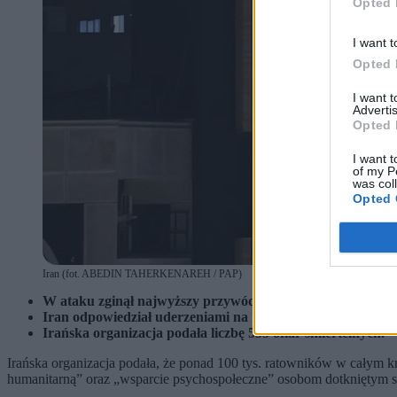
Opted 
I want t
Opted 
I want 
Advertis
Opted 
I want t
of my P
was col
Opted 
Iran (fot. ABEDIN TAHERKENAREH / PAP)
W ataku zginął najwyższy przywódca Iranu Ali Chamenei o
Iran odpowiedział uderzeniami na Izrael oraz cele militarn
Irańska organizacja podała liczbę 555 ofiar śmiertelnych.
Irańska organizacja podała, że ponad 100 tys. ratowników w całym kr
humanitarną” oraz „wsparcie psychospołeczne” osobom dotkniętym sku