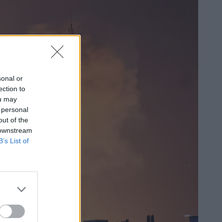
sonal or
ection to
ou may
 personal
out of the
 downstream
B’s List of