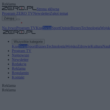
Reklama
Strona główna
Program ZERO TV
Newsletter
Zgłoś temat
Zaloguj
Na żywo
Program TV
Kraj
Świat
Sport
Opinie
Biznes
Technologia
Wojsk
Wszystkie kategorie
Kraj
Świat
Sport
Biznes
Technologia
Wojsko
Zdrowie
Kultura
Nau
Program TV
Najnowsze
Newsletter
Redakcja
Reklama
Regulamin
Kontakt
Reklama
Reklama