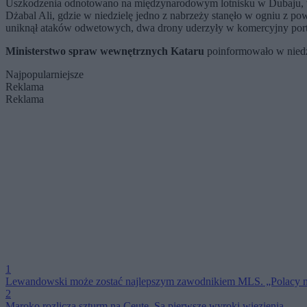
Uszkodzenia odnotowano na międzynarodowym lotnisku w Dubaju, w c
Dżabal Ali, gdzie w niedzielę jedno z nabrzeży stanęło w ogniu z
uniknął ataków odwetowych, dwa drony uderzyły w komercyjny port
Ministerstwo spraw wewnętrznych Kataru
poinformowało w niedzi
Najpopularniejsze
Reklama
Reklama
1
Lewandowski może zostać najlepszym zawodnikiem MLS. „Polacy n
2
Maroko rozlicza szturm na Ceutę. Są pierwsze wyroki więzienia