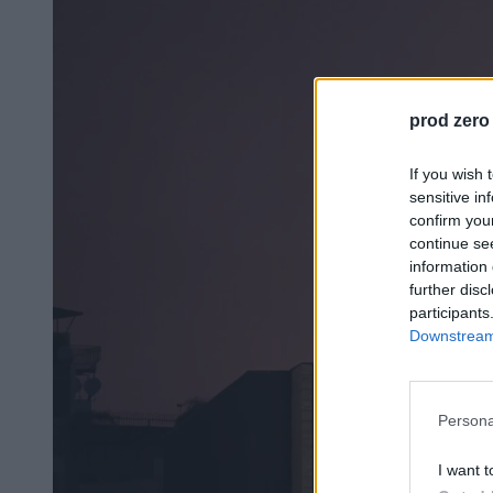
prod zero
If you wish 
sensitive in
confirm you
continue se
information 
further disc
participants
Downstream 
Persona
I want t