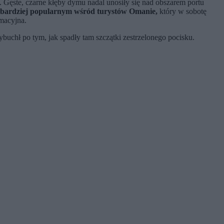
ęste, czarne kłęby dymu nadal unosiły się nad obszarem portu
 bardziej popularnym wśród turystów Omanie,
który w sobotę
macyjna.
buchł po tym, jak spadły tam szczątki zestrzelonego pocisku.