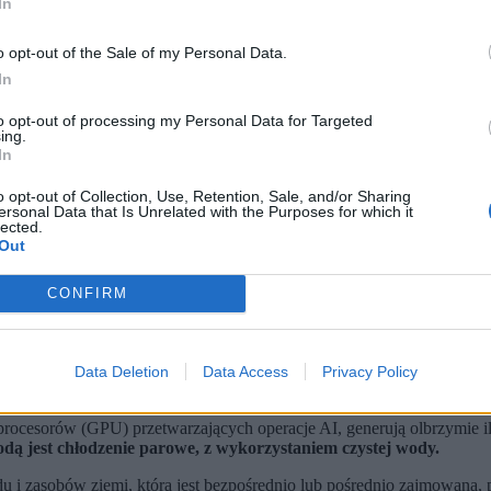
In
o opt-out of the Sale of my Personal Data.
In
to opt-out of processing my Personal Data for Targeted
ing.
In
o opt-out of Collection, Use, Retention, Sale, and/or Sharing
ersonal Data that Is Unrelated with the Purposes for which it
czą w obiegu zamkniętym wewnątrz działającego centrum danych Microsoftu w Karawang w 
lected.
Out
cznej inteligencji jest obecnie błędnie mierzony.
azów cieplarnianych, ponieważ w takim podejściu pomija się zużyc
CONFIRM
wać 945 terawatogodzin energii elektrycznej rocznie. To niemal tr
iona litrów.
To całkowita ilość wody, która jest zużywana – zarówno b
Data Deletion
Data Access
Privacy Policy
 procesorów (GPU) przetwarzających operacje AI, generują olbrzymie i
dą jest chłodzenie parowe, z wykorzystaniem czystej wody.
ądu i zasobów ziemi, która jest bezpośrednio lub pośrednio zajmowana,