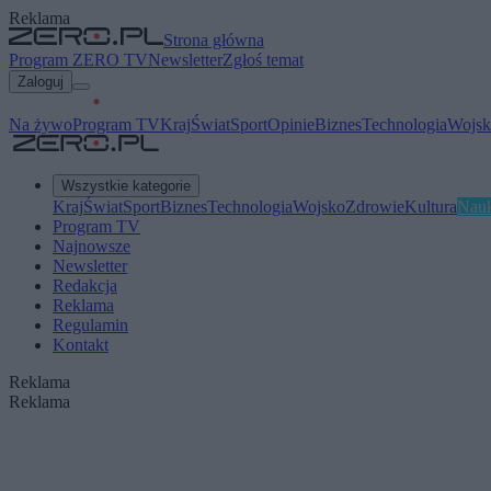
Reklama
Strona główna
Program ZERO TV
Newsletter
Zgłoś temat
Zaloguj
Na żywo
Program TV
Kraj
Świat
Sport
Opinie
Biznes
Technologia
Wojsk
Wszystkie kategorie
Kraj
Świat
Sport
Biznes
Technologia
Wojsko
Zdrowie
Kultura
Nau
Program TV
Najnowsze
Newsletter
Redakcja
Reklama
Regulamin
Kontakt
Reklama
Reklama