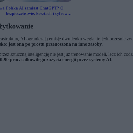
twa
Polska AI zamiast ChatGPT? O
bezpieczeństwie, kosztach i cyfrowej
suwerenności
użytkowanie
nfrastrukturę AI ograniczają emisje dwutlenku węgla, to jednocześnie 
ko: jest ona po prostu przenoszona na inne zasoby.
zez sztuczną inteligencję nie jest już trenowanie modeli, lecz ich co
90 proc. całkowitego zużycia energii przez systemy AI.