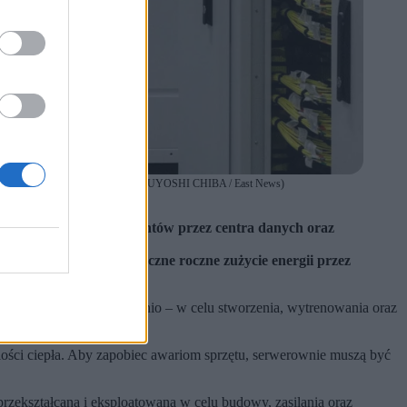
prowincji Jawa Zachodnia. (fot. YASUYOSHI CHIBA / East News)
ie wody i zajmowanie gruntów przez centra danych oraz
zykrotnie więcej niż łączne roczne zużycie energii przez
ezpośrednio, jak i pośrednio – w celu stworzenia, wytrenowania oraz
lości ciepła. Aby zapobiec awariom sprzętu, serwerownie muszą być
 przekształcana i eksploatowana w celu budowy, zasilania oraz