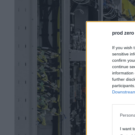
prod zero
If you wish 
sensitive in
confirm you
continue se
information 
further disc
participants
Downstream 
Persona
I want t