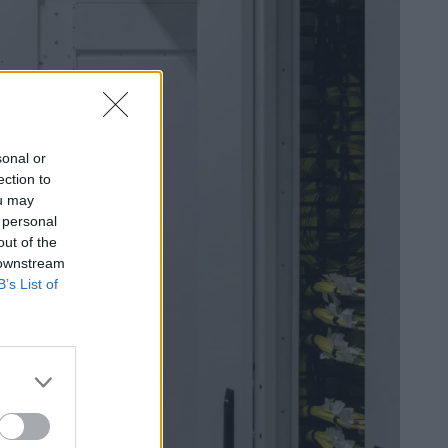
sonal or
ection to
ou may
 personal
out of the
 downstream
B’s List of