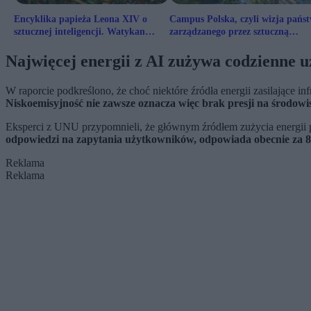
Encyklika papieża Leona XIV o
Campus Polska, czyli wizja pańs
sztucznej inteligencji. Watykan
zarządzanego przez sztuczną
ostrzega przed dehumanizacją
inteligencję
Najwięcej energii z AI zużywa codzienne 
W raporcie podkreślono, że choć niektóre źródła energii zasilające i
Niskoemisyjność nie zawsze oznacza więc brak presji na środowis
Eksperci z UNU przypomnieli, że głównym źródłem zużycia energii pr
odpowiedzi na zapytania użytkowników, odpowiada obecnie za 80-
Reklama
Reklama