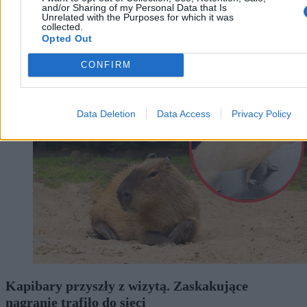
and/or Sharing of my Personal Data that Is
Unrelated with the Purposes for which it was
Agnieszka Waś-Turecka
collected.
Dzisiaj 12:40
Opted Out
3 min
CONFIRM
Świat
Data Deletion
Data Access
Privacy Policy
Kapibary przyszły z wizytą. Zaskakujące
nagranie trafiło do sieci