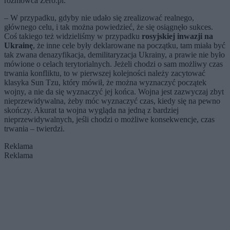
rozmówca Zero.pl.
– W przypadku, gdyby nie udało się zrealizować realnego,
głównego celu, i tak można powiedzieć, że się osiągnęło sukces.
Coś takiego też widzieliśmy w przypadku
rosyjskiej inwazji na
Ukrainę
, że inne cele były deklarowane na początku, tam miała być
tak zwana denazyfikacja, demilitaryzacja Ukrainy, a prawie nie było
mówione o celach terytorialnych. Jeżeli chodzi o sam możliwy czas
trwania konfliktu, to w pierwszej kolejności należy zacytować
klasyka Sun Tzu, który mówił, że można wyznaczyć początek
wojny, a nie da się wyznaczyć jej końca. Wojna jest zazwyczaj zbyt
nieprzewidywalna, żeby móc wyznaczyć czas, kiedy się na pewno
skończy. Akurat ta wojna wygląda na jedną z bardziej
nieprzewidywalnych, jeśli chodzi o możliwe konsekwencje, czas
trwania – twierdzi.
Reklama
Reklama