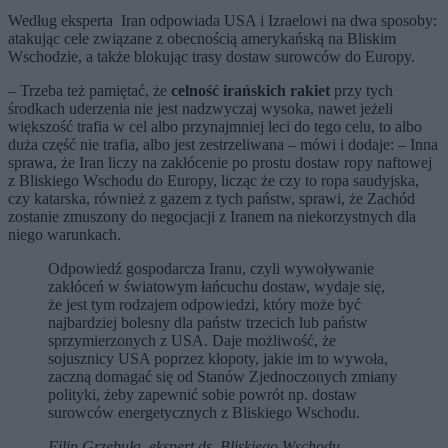
Według eksperta Iran odpowiada USA i Izraelowi na dwa sposoby:
atakując cele związane z obecnością amerykańską na Bliskim
Wschodzie, a także blokując trasy dostaw surowców do Europy.
– Trzeba też pamiętać, że
celność irańskich rakiet
przy tych
środkach uderzenia nie jest nadzwyczaj wysoka, nawet jeżeli
większość trafia w cel albo przynajmniej leci do tego celu, to albo
duża część nie trafia, albo jest zestrzeliwana – mówi i dodaje: – Inna
sprawa, że Iran liczy na zakłócenie po prostu dostaw ropy naftowej
z Bliskiego Wschodu do Europy, licząc że czy to ropa saudyjska,
czy katarska, również z gazem z tych państw, sprawi, że Zachód
zostanie zmuszony do negocjacji z Iranem na niekorzystnych dla
niego warunkach.
Odpowiedź gospodarcza Iranu, czyli wywoływanie
zakłóceń w światowym łańcuchu dostaw, wydaje się,
że jest tym rodzajem odpowiedzi, który może być
najbardziej bolesny dla państw trzecich lub państw
sprzymierzonych z USA. Daje możliwość, że
sojusznicy USA poprzez kłopoty, jakie im to wywoła,
zaczną domagać się od Stanów Zjednoczonych zmiany
polityki, żeby zapewnić sobie powrót np. dostaw
surowców energetycznych z Bliskiego Wschodu.
Filip Grzebuła, ekspert ds. Bliskiego Wschodu