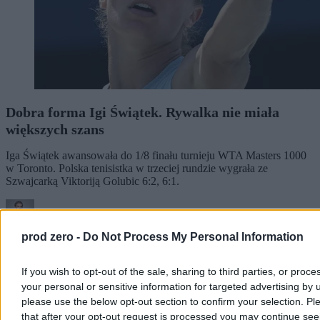
Dobra forma Igi Świątek. Rywalka nie miała
większych szans
Iga Świątek awansowała do 1/8 finału turnieju WTA Masters 1000
w Toronto. Polska tenisistka w trzeciej rundzie wygrała ze
Szwajcarką Viktoriją Golubic 6:2, 6:1.
prod zero -
Do Not Process My Personal Information
Paweł Żurek
Dzisiaj 20:16
2 min
If you wish to opt-out of the sale, sharing to third parties, or proce
your personal or sensitive information for targeted advertising by 
Świat
please use the below opt-out section to confirm your selection. Pl
that after your opt-out request is processed you may continue see