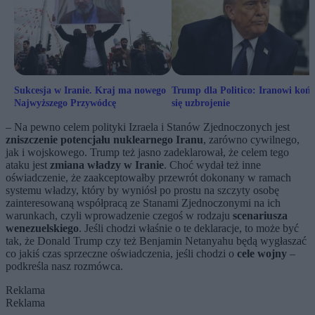
Sukcesja w Iranie. Kraj ma nowego
Trump dla Politico: Iranowi koń
Najwyższego Przywódcę
się uzbrojenie
– Na pewno celem polityki Izraela i Stanów Zjednoczonych jest
zniszczenie potencjału nuklearnego Iranu
, zarówno cywilnego,
jak i wojskowego. Trump też jasno zadeklarował, że celem tego
ataku jest
zmiana władzy w Iranie
. Choć wydał też inne
oświadczenie, że zaakceptowałby przewrót dokonany w ramach
systemu władzy, który by wyniósł po prostu na szczyty osobę
zainteresowaną współpracą ze Stanami Zjednoczonymi na ich
warunkach, czyli wprowadzenie czegoś w rodzaju
scenariusza
wenezuelskiego
. Jeśli chodzi właśnie o te deklaracje, to może być
tak, że Donald Trump czy też Benjamin Netanyahu będą wygłaszać
co jakiś czas sprzeczne oświadczenia, jeśli chodzi o
cele wojny
–
podkreśla nasz rozmówca.
Reklama
Reklama