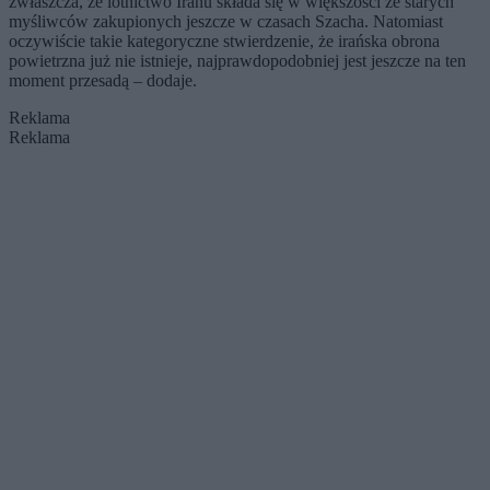
zwłaszcza, że lotnictwo Iranu składa się w większości ze starych
myśliwców zakupionych jeszcze w czasach Szacha. Natomiast
oczywiście takie kategoryczne stwierdzenie, że irańska obrona
powietrzna już nie istnieje, najprawdopodobniej jest jeszcze na ten
moment przesadą – dodaje.
Reklama
Reklama