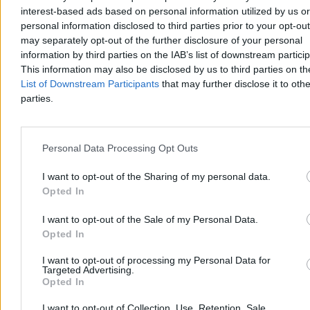
interest-based ads based on personal information utilized by us or
personal information disclosed to third parties prior to your opt-ou
may separately opt-out of the further disclosure of your personal
information by third parties on the IAB’s list of downstream partici
This information may also be disclosed by us to third parties on t
List of Downstream Participants
that may further disclose it to othe
parties.
Personal Data Processing Opt Outs
I want to opt-out of the Sharing of my personal data.
Śmierć Polaka po interwencji niemieckiej policji.
Opted In
Trwa śledztwo
I want to opt-out of the Sale of my Personal Data.
Niemiecka prokuratura prowadzi śledztwo w sprawie śmierci 37-
Opted In
letniego Polaka, do której doszło po dramatycznej interwencji policji
w Duisburgu. Mężczyzna zmarł w szpitalu wskutek niedotlenienia.
I want to opt-out of processing my Personal Data for
Śledczy sprawdzają, czy do tragedii przyczyniło się
Targeted Advertising.
unieruchomienie go na brzuchu.
Opted In
I want to opt-out of Collection, Use, Retention, Sale,