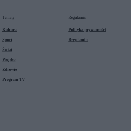
Tematy
Regulamin
Kultura
Polityka prywatności
Sport
Regulamin
Świat
Wojsko
Zdrowie
Program TV
© 2026 Kanał Zero Spółka Akcyjna