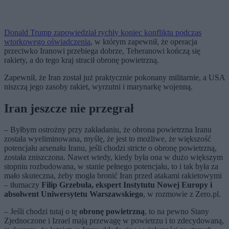
Donald Trump zapowiedział rychły koniec konfliktu podczas
wtorkowego oświadczenia
, w którym zapewnił, że operacja
przeciwko Iranowi przebiega dobrze, Teheranowi kończą się
rakiety, a do tego kraj stracił obronę powietrzną.
Zapewnił, że Iran został już praktycznie pokonany militarnie, a USA
niszczą jego zasoby rakiet, wyrzutni i marynarkę wojenną.
Iran jeszcze nie przegrał
– Byłbym ostrożny przy zakładaniu, że obrona powietrzna Iranu
została wyeliminowana, myślę, że jest to możliwe, że większość
potencjału arsenału Iranu, jeśli chodzi stricte o obronę powietrzną,
została zniszczona. Nawet wtedy, kiedy była ona w dużo większym
stopniu rozbudowana, w stanie pełnego potencjału, to i tak była za
mało skuteczna, żeby mogła bronić Iran przed atakami rakietowymi
– tłumaczy
Filip Grzebuła, ekspert Instytutu Nowej Europy i
absolwent Uniwersytetu Warszawskiego
, w rozmowie z Zero.pl.
– Jeśli chodzi tutaj o tę
obronę powietrzną
, to na pewno Stany
Zjednoczone i Izrael mają przewagę w powietrzu i to zdecydowaną,