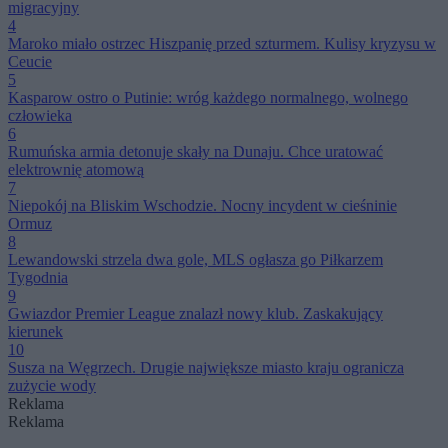
migracyjny
4
Maroko miało ostrzec Hiszpanię przed szturmem. Kulisy kryzysu w
Ceucie
5
Kasparow ostro o Putinie: wróg każdego normalnego, wolnego
człowieka
6
Rumuńska armia detonuje skały na Dunaju. Chce uratować
elektrownię atomową
7
Niepokój na Bliskim Wschodzie. Nocny incydent w cieśninie
Ormuz
8
Lewandowski strzela dwa gole, MLS ogłasza go Piłkarzem
Tygodnia
9
Gwiazdor Premier League znalazł nowy klub. Zaskakujący
kierunek
10
Susza na Węgrzech. Drugie największe miasto kraju ogranicza
zużycie wody
Reklama
Reklama