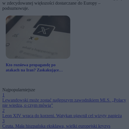
w zdecydowanej większości dostarczane do Europy –
podsumowuje.
Kto rozsiewa propagandę po
atakach na Iran? Zaskakujące
wnioski eksperta
Najpopularniejsze
1
Lewandowski może zostać najlepszym zawodnikiem MLS. „Polacy
nie wiedzą, o czym mówią”
2
Leon XIV wraca do korzeni. Watykan ujawnił cel wizyty papieża
3
Ceuta. Mała hiszpańska eksklawa, wielki europejski kryzys