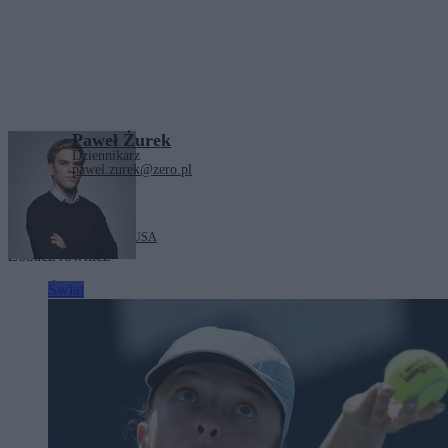
Paweł Żurek
Dziennikarz
pawel.zurek@zero.pl
Tagi:
Donald Trump
Iran
USA
Zobacz również
Świat