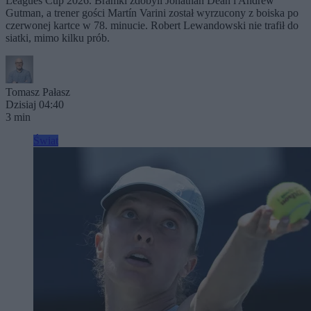
Leagues Cup 2026. Bramki zdobyli Jonathan Dean i Andrew
Gutman, a trener gości Martín Varini został wyrzucony z boiska po
czerwonej kartce w 78. minucie. Robert Lewandowski nie trafił do
siatki, mimo kilku prób.
Tomasz Pałasz
Dzisiaj 04:40
3 min
Świat