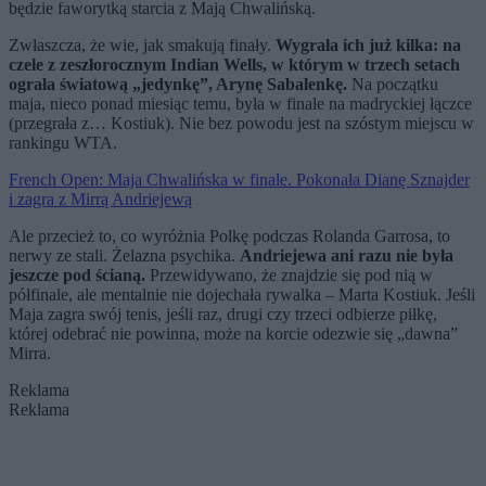
będzie faworytką starcia z Mają Chwalińską.
Zwłaszcza, że wie, jak smakują finały.
Wygrała ich już kilka: na
czele z zeszłorocznym Indian Wells, w którym w trzech setach
ograła światową „jedynkę”, Arynę Sabalenkę.
Na początku
maja, nieco ponad miesiąc temu, była w finale na madryckiej łączce
(przegrała z… Kostiuk). Nie bez powodu jest na szóstym miejscu w
rankingu WTA.
French Open: Maja Chwalińska w finale. Pokonała Dianę Sznajder
i zagra z Mirrą Andriejewą
Ale przecież to, co wyróżnia Polkę podczas Rolanda Garrosa, to
nerwy ze stali. Żelazna psychika.
Andriejewa ani razu nie była
jeszcze pod ścianą.
Przewidywano, że znajdzie się pod nią w
półfinale, ale mentalnie nie dojechała rywalka – Marta Kostiuk. Jeśli
Maja zagra swój tenis, jeśli raz, drugi czy trzeci odbierze piłkę,
której odebrać nie powinna, może na korcie odezwie się „dawna”
Mirra.
Reklama
Reklama