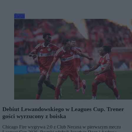
Świat
Debiut Lewandowskiego w Leagues Cup. Trener
gości wyrzucony z boiska
Chicago Fire wygrywa 2:0 z Club Necaxa w pierwszym meczu