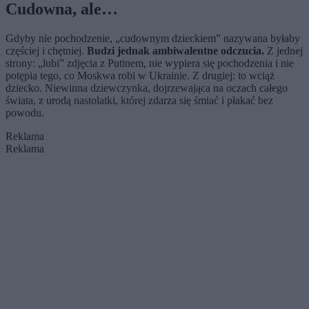
Cudowna, ale…
Gdyby nie pochodzenie, „cudownym dzieckiem” nazywana byłaby
częściej i chętniej.
Budzi jednak ambiwalentne odczucia.
Z jednej
strony: „lubi” zdjęcia z Putinem, nie wypiera się pochodzenia i nie
potępia tego, co Moskwa robi w Ukrainie. Z drugiej: to wciąż
dziecko. Niewinna dziewczynka, dojrzewająca na oczach całego
świata, z urodą nastolatki, której zdarza się śmiać i płakać bez
powodu.
Reklama
Reklama