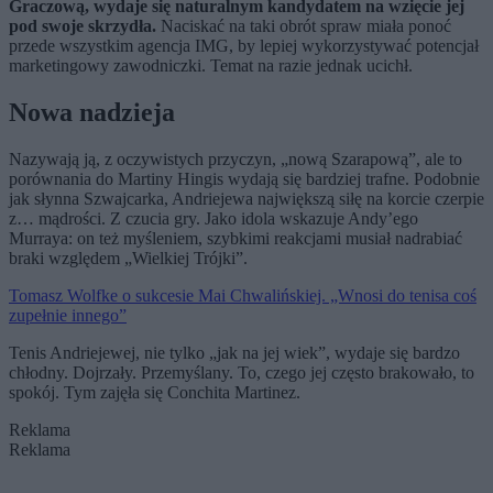
Graczową, wydaje się naturalnym kandydatem na wzięcie jej
pod swoje skrzydła.
Naciskać na taki obrót spraw miała ponoć
przede wszystkim agencja IMG, by lepiej wykorzystywać potencjał
marketingowy zawodniczki. Temat na razie jednak ucichł.
Nowa nadzieja
Nazywają ją, z oczywistych przyczyn, „nową Szarapową”, ale to
porównania do Martiny Hingis wydają się bardziej trafne. Podobnie
jak słynna Szwajcarka, Andriejewa największą siłę na korcie czerpie
z… mądrości. Z czucia gry. Jako idola wskazuje Andy’ego
Murraya: on też myśleniem, szybkimi reakcjami musiał nadrabiać
braki względem „Wielkiej Trójki”.
Tomasz Wolfke o sukcesie Mai Chwalińskiej. „Wnosi do tenisa coś
zupełnie innego”
Tenis Andriejewej, nie tylko „jak na jej wiek”, wydaje się bardzo
chłodny. Dojrzały. Przemyślany. To, czego jej często brakowało, to
spokój. Tym zajęła się Conchita Martinez.
Reklama
Reklama