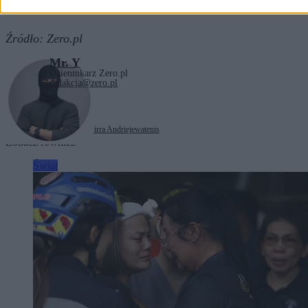
Źródło:
Zero.pl
Mr. Y
Dziennikarz Zero.pl
redakcja@zero.pl
Tagi:
Maja Chwalińska
Mirra Andriejewa
tenis
Zobacz również
Świat