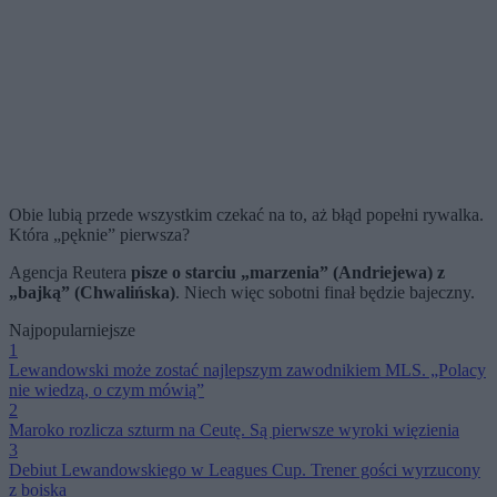
Obie lubią przede wszystkim czekać na to, aż błąd popełni rywalka.
Która „pęknie” pierwsza?
Agencja Reutera
pisze o starciu „marzenia” (Andriejewa) z
„bajką” (Chwalińska)
. Niech więc sobotni finał będzie bajeczny.
Najpopularniejsze
1
Lewandowski może zostać najlepszym zawodnikiem MLS. „Polacy
nie wiedzą, o czym mówią”
2
Maroko rozlicza szturm na Ceutę. Są pierwsze wyroki więzienia
3
Debiut Lewandowskiego w Leagues Cup. Trener gości wyrzucony
z boiska