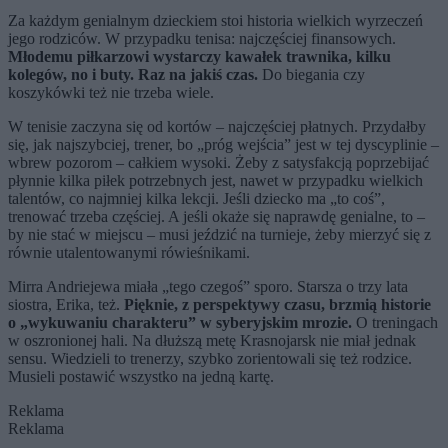
Za każdym genialnym dzieckiem stoi historia wielkich wyrzeczeń
jego rodziców. W przypadku tenisa: najczęściej finansowych.
Młodemu piłkarzowi wystarczy kawałek trawnika, kilku
kolegów, no i buty. Raz na jakiś czas.
Do biegania czy
koszykówki też nie trzeba wiele.
W tenisie zaczyna się od kortów – najczęściej płatnych. Przydałby
się, jak najszybciej, trener, bo „próg wejścia” jest w tej dyscyplinie –
wbrew pozorom – całkiem wysoki. Żeby z satysfakcją poprzebijać
płynnie kilka piłek potrzebnych jest, nawet w przypadku wielkich
talentów, co najmniej kilka lekcji. Jeśli dziecko ma „to coś”,
trenować trzeba częściej. A jeśli okaże się naprawdę genialne, to –
by nie stać w miejscu – musi jeździć na turnieje, żeby mierzyć się z
równie utalentowanymi rówieśnikami.
Mirra Andriejewa miała „tego czegoś” sporo. Starsza o trzy lata
siostra, Erika, też.
Pięknie, z perspektywy czasu, brzmią historie
o „wykuwaniu charakteru” w syberyjskim mrozie.
O treningach
w oszronionej hali. Na dłuższą metę Krasnojarsk nie miał jednak
sensu. Wiedzieli to trenerzy, szybko zorientowali się też rodzice.
Musieli postawić wszystko na jedną kartę.
Reklama
Reklama