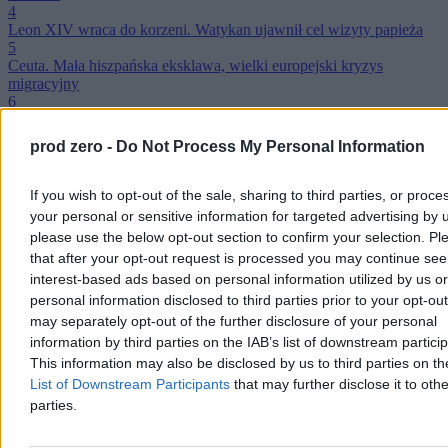
4
Leon XIV wraca do korzeni. Watykan ujawnił cel wizyty papieża
5
Ceuta. Mała hiszpańska eksklawa, wielki europejski kryzys
migracyjny
6
Kasparow ostro o Putinie: wróg każdego normalnego, wolnego
człowieka
prod zero -
Do Not Process My Personal Information
7
Gwiazdor Premier League znalazł nowy klub. Zaskakujący
kierunek
If you wish to opt-out of the sale, sharing to third parties, or proce
8
your personal or sensitive information for targeted advertising by 
Chwile grozy w Niemczech. Uzbrojony dron na płycie lotniska
please use the below opt-out section to confirm your selection. Pl
9
that after your opt-out request is processed you may continue see
Ceuta i wojna obrazów. Jak emocje przejęły władzę nad europejską
interest-based ads based on personal information utilized by us or
wyobraźnią
10
personal information disclosed to third parties prior to your opt-ou
Kłopoty rosyjskiej zbrojeniówki. Zamach na twórcę fabryki dronów
may separately opt-out of the further disclosure of your personal
Reklama
information by third parties on the IAB’s list of downstream partici
Reklama
This information may also be disclosed by us to third parties on t
List of Downstream Participants
that may further disclose it to othe
parties.