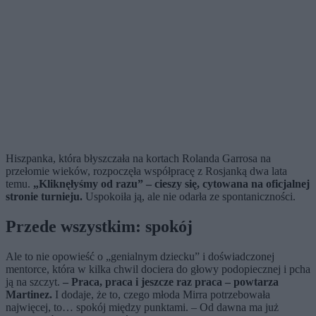
Hiszpanka, która błyszczała na kortach Rolanda Garrosa na
przełomie wieków, rozpoczęła współpracę z Rosjanką dwa lata
temu.
„Kliknęłyśmy od razu” – cieszy się, cytowana na oficjalnej
stronie turnieju.
Uspokoiła ją, ale nie odarła ze spontaniczności.
Przede wszystkim: spokój
Ale to nie opowieść o „genialnym dziecku” i doświadczonej
mentorce, która w kilka chwil dociera do głowy podopiecznej i pcha
ją na szczyt.
– Praca, praca i jeszcze raz praca – powtarza
Martinez.
I dodaje, że to, czego młoda Mirra potrzebowała
najwięcej, to… spokój między punktami. – Od dawna ma już