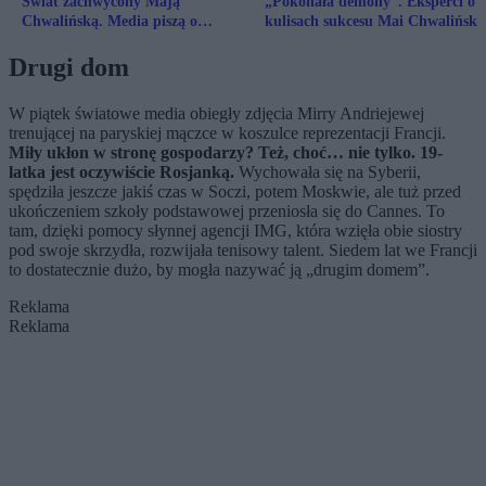
Świat zachwycony Mają
„Pokonała demony”. Eksperci o
Chwalińską. Media piszą o
kulisach sukcesu Mai Chwaliński
„tenisowej bajce” i „polskiej
sensacji”
Drugi dom
W piątek światowe media obiegły zdjęcia Mirry Andriejewej
trenującej na paryskiej mączce w koszulce reprezentacji Francji.
Miły ukłon w stronę gospodarzy? Też, choć… nie tylko. 19-
latka jest oczywiście Rosjanką.
Wychowała się na Syberii,
spędziła jeszcze jakiś czas w Soczi, potem Moskwie, ale tuż przed
ukończeniem szkoły podstawowej przeniosła się do Cannes. To
tam, dzięki pomocy słynnej agencji IMG, która wzięła obie siostry
pod swoje skrzydła, rozwijała tenisowy talent. Siedem lat we Francji
to dostatecznie dużo, by mogła nazywać ją „drugim domem”.
Reklama
Reklama