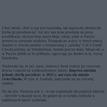
Choć młoda, choć wciąż jest nastolatką, tak naprawdę nikomu nie
trzeba jej przedstawiać. Już trzy lata temu przedarła się przez
kwalifikacje, niczym teraz nasza Maja, robiąc sobie w Paryżu
prezent na szesnaste urodziny. Przegrała po walce, w trzech setach,
dopiero w trzeciej rundzie: z rozstawioną z „szóstką” CoCo Gauff.
Chwilę później, na Wimbledonie, dotarła jeszcze dalej. Minął rok, a
w Paryżu dobiła aż do półfinału, ogrywając po drodze m.in. Arynę
Sabalenkę.
Wydawało się, że już, zaraz, tenisowy świat rozłoży jej czerwony
dywan i zaprosi na wielkoszlemowe salony.
Impreza musiała
jednak chwilę poczekać: w 2025 r. ani razu nie minęła
ćwierćfinału.
W tym, w Australii, zatrzymała się na czwartej
rundzie.
No ale jest. Wreszcie jest. I – to zła wiadomość dla polskich kibiców
– niewiele wskazuje na to, by gdzieś się ze ścisłej czołówki w
najbliższych latach wybierała.