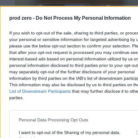
prod zero -
Do Not Process My Personal Information
If you wish to opt-out of the sale, sharing to third parties, or proce
your personal or sensitive information for targeted advertising by 
Między podatkowymi obietnicami a okiem
please use the below opt-out section to confirm your selection. Pl
Brukseli. Gra o budżet ruszyła
that after your opt-out request is processed you may continue see
interest-based ads based on personal information utilized by us or
Przed ministrem finansów karkołomne zadanie. Nadchodzą wybory
personal information disclosed to third parties prior to your opt-ou
i to właśnie polityka będzie dyktować warunki przy układaniu
budżetu państwa na przyszły rok. Andrzej Domański wie, że musi
may separately opt-out of the further disclosure of your personal
coś wykombinować, bo jego obóz będzie rozliczany z obietnic
information by third parties on the IAB’s list of downstream partici
dotyczących korzystnych zmian dla podatników. Ale przecież sam
This information may also be disclosed by us to third parties on t
zobowiązał się wobec Brukseli, że kwota wolna i progi podatkowe
List of Downstream Participants
that may further disclose it to othe
pozostaną bez zmian – są na to „kwity”.
parties.
Katarzyna Dybińska
Personal Data Processing Opt Outs
Dzisiaj 14:48
6 min
I want to opt-out of the Sharing of my personal data.