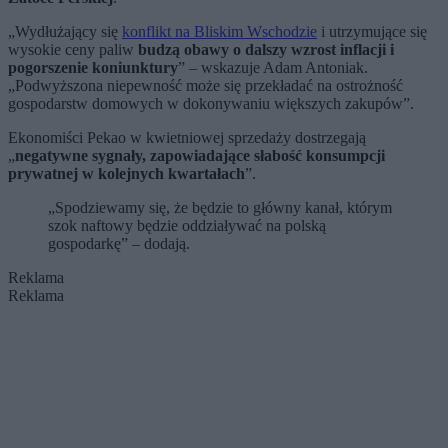
„Wydłużający się
konflikt na Bliskim Wschodzie
i utrzymujące się
wysokie ceny paliw
budzą obawy o dalszy wzrost inflacji i
pogorszenie koniunktury
” – wskazuje Adam Antoniak.
„Podwyższona niepewność może się przekładać na ostrożność
gospodarstw domowych w dokonywaniu większych zakupów”.
Ekonomiści Pekao w kwietniowej sprzedaży dostrzegają
„
negatywne sygnały, zapowiadające słabość konsumpcji
prywatnej w kolejnych kwartałach
”.
„Spodziewamy się, że będzie to główny kanał, którym
szok naftowy będzie oddziaływać na polską
gospodarkę” – dodają.
Reklama
Reklama