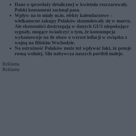
Dane o sprzedaży detalicznej w kwietniu rozczarowały.
Polski konsument zacisnął pasa.
Wpływ na to miały m.in. efekty kalendarzowe –
wielkanocne zakupy Polaków skumulowały się w marcu.
Ale ekonomiści dostrzegają w danych GUS niepokojące
sygnały, mogące świadczyć o tym, że konsumpcja
wyhamowuje na tle obaw o wzrost inflacji w związku z
wojną na Bliskim Wschodzie.
Na ostrożność Polaków może też wpływać fakt, że pensje
rosną wolniej. Siła nabywcza naszych portfeli maleje.
Reklama
Reklama