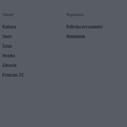
Tematy
Regulamin
Kultura
Polityka prywatności
Sport
Regulamin
Świat
Wojsko
Zdrowie
Program TV
© 2026 Kanał Zero Spółka Akcyjna