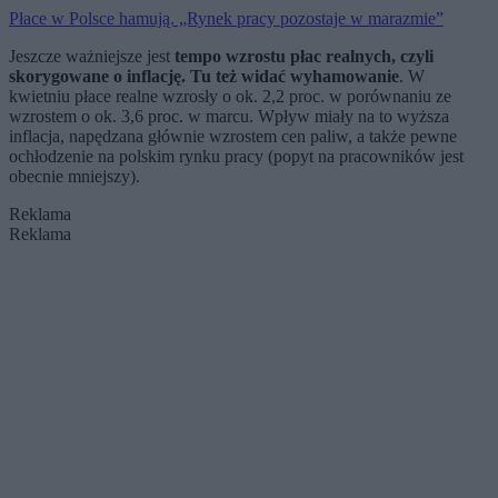
Płace w Polsce hamują. „Rynek pracy pozostaje w marazmie”
Jeszcze ważniejsze jest
tempo wzrostu płac realnych, czyli
skorygowane o inflację. Tu też widać wyhamowanie
. W
kwietniu płace realne wzrosły o ok. 2,2 proc. w porównaniu ze
wzrostem o ok. 3,6 proc. w marcu. Wpływ miały na to wyższa
inflacja, napędzana głównie wzrostem cen paliw, a także pewne
ochłodzenie na polskim rynku pracy (popyt na pracowników jest
obecnie mniejszy).
Reklama
Reklama