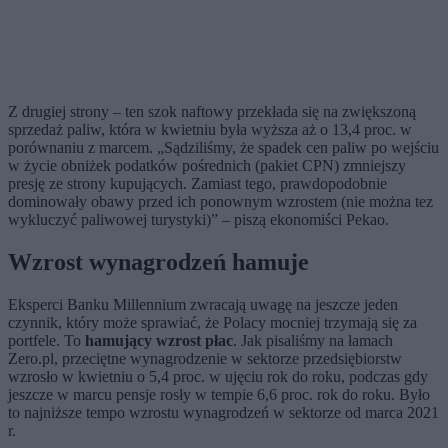
Z drugiej strony – ten szok naftowy przekłada się na zwiększoną
sprzedaż paliw, która w kwietniu była wyższa aż o 13,4 proc. w
porównaniu z marcem. „Sądziliśmy, że spadek cen paliw po wejściu
w życie obniżek podatków pośrednich (pakiet CPN) zmniejszy
presję ze strony kupujących. Zamiast tego, prawdopodobnie
dominowały obawy przed ich ponownym wzrostem (nie można tez
wykluczyć paliwowej turystyki)” – piszą ekonomiści Pekao.
Wzrost wynagrodzeń hamuje
Eksperci Banku Millennium zwracają uwagę na jeszcze jeden
czynnik, który może sprawiać, że Polacy mocniej trzymają się za
portfele. To
hamujący wzrost płac
. Jak pisaliśmy na łamach
Zero.pl, przeciętne wynagrodzenie w sektorze przedsiębiorstw
wzrosło w kwietniu o 5,4 proc. w ujęciu rok do roku, podczas gdy
jeszcze w marcu pensje rosły w tempie 6,6 proc. rok do roku. Było
to najniższe tempo wzrostu wynagrodzeń w sektorze od marca 2021
r.