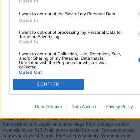
Opted In
Biznes
I want to opt-out of the Sale of my Personal Data.
Opted In
I want to opt-out of processing my Personal Data for
Targeted Advertising.
Opted In
I want to opt-out of Collection, Use, Retention, Sale,
and/or Sharing of my Personal Data that Is
Unrelated with the Purposes for which it was
collected.
Opted Out
CONFIRM
Polska gospodarka nokautuje region. Jesteśmy też
motorem napędowym UE
Data Deletion
Data Access
Privacy Policy
Polska była w 2025 r. szóstą największą gospodarką Unii
Europejskiej pod względem nominalnego PKB, którego wartość
wyniosła blisko 922,9 mld euro – podał Eurostat. Tym samym nasz
kraj wypracował 4,9 proc. PKB całej Wspólnoty. W regionie nie