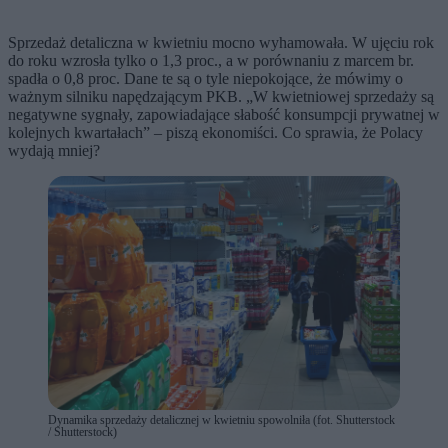
Sprzedaż detaliczna w kwietniu mocno wyhamowała. W ujęciu rok
do roku wzrosła tylko o 1,3 proc., a w porównaniu z marcem br.
spadła o 0,8 proc. Dane te są o tyle niepokojące, że mówimy o
ważnym silniku napędzającym PKB. „W kwietniowej sprzedaży są
negatywne sygnały, zapowiadające słabość konsumpcji prywatnej w
kolejnych kwartałach” – piszą ekonomiści. Co sprawia, że Polacy
wydają mniej?
Dynamika sprzedaży detalicznej w kwietniu spowolniła (fot. Shutterstock
/ Shutterstock)