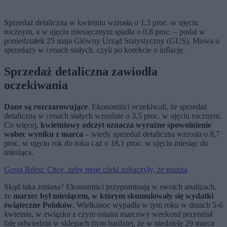
Sprzedaż detaliczna w kwietniu wzrosła o 1,3 proc. w ujęciu
rocznym, a w ujęciu miesięcznym spadła o 0,8 proc. – podał w
poniedziałek 25 maja Główny Urząd Statystyczny (GUS). Mowa o
sprzedaży w cenach stałych, czyli po korekcie o inflację.
Sprzedaż detaliczna zawiodła
oczekiwania
Dane są rozczarowujące
. Ekonomiści oczekiwali, że sprzedaż
detaliczna w cenach stałych wzrośnie o 3,5 proc. w ujęciu rocznym.
Co więcej,
kwietniowy odczyt oznacza wyraźne spowolnienie
wobec wyniku z marca
– wtedy sprzedaż detaliczna wzrosła o 8,7
proc. w ujęciu rok do roku i aż o 18,1 proc. w ujęciu miesiąc do
miesiąca.
Gosia Rdest: Chcę, żeby moje córki zobaczyły, że można
Skąd taka zmiana? Ekonomiści przypominają w swoich analizach,
że
marzec był miesiącem, w którym skumulowały się wydatki
świąteczne Polaków
. Wielkanoc wypadła w tym roku w dniach 5-6
kwietnia, w związku z czym ostatni marcowy weekend przyniósł
falę odwiedzin w sklepach (tym bardziej, że w niedzielę 29 marca