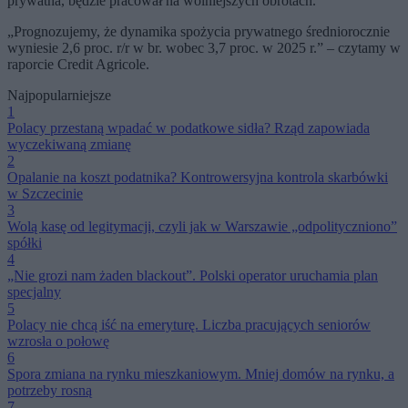
prywatna, będzie pracował na wolniejszych obrotach.
„Prognozujemy, że dynamika spożycia prywatnego średniorocznie
wyniesie 2,6 proc. r/r w br. wobec 3,7 proc. w 2025 r.” – czytamy w
raporcie Credit Agricole.
Najpopularniejsze
1
Polacy przestaną wpadać w podatkowe sidła? Rząd zapowiada
wyczekiwaną zmianę
2
Opalanie na koszt podatnika? Kontrowersyjna kontrola skarbówki
w Szczecinie
3
Wolą kasę od legitymacji, czyli jak w Warszawie „odpolityczniono”
spółki
4
„Nie grozi nam żaden blackout”. Polski operator uruchamia plan
specjalny
5
Polacy nie chcą iść na emeryturę. Liczba pracujących seniorów
wzrosła o połowę
6
Spora zmiana na rynku mieszkaniowym. Mniej domów na rynku, a
potrzeby rosną
7