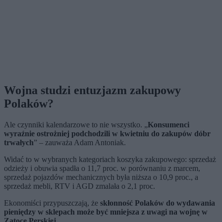
Wojna studzi entuzjazm zakupowy
Polaków?
Ale czynniki kalendarzowe to nie wszystko. „
Konsumenci
wyraźnie ostrożniej podchodzili w kwietniu do zakupów dóbr
trwałych
” – zauważa Adam Antoniak.
Widać to w wybranych kategoriach koszyka zakupowego: sprzedaż
odzieży i obuwia spadła o 11,7 proc. w porównaniu z marcem,
sprzedaż pojazdów mechanicznych była niższa o 10,9 proc., a
sprzedaż mebli, RTV i AGD zmalała o 2,1 proc.
Ekonomiści przypuszczają, że
skłonność Polaków do wydawania
pieniędzy w sklepach może być mniejsza z uwagi na wojnę w
Zatoce Perskiej
.