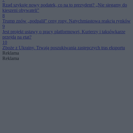
Rząd szykuje nowy podatek, co na to prezydent? „Nie sięgamy do
kieszeni obywateli”
8
Trump znów „podpalił” ceny ropy. Natychmiastowa reakcja rynków
9
Jest projekt ustawy o pracy platformowej. Kurierzy i taksówkarze
przejdą na etat?
10
Zboże z Ukrainy. Trwają poszukiwania zastępczych tras eksportu
Reklama
Reklama