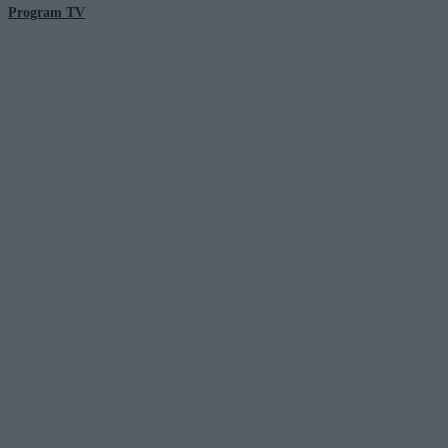
Program TV
© 2026 Kanał Zero Spółka Akcyjna