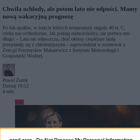
Chwila ochłody, ale potem lato nie odpuści. Mamy
nową wakacyjną prognozę
Po fali upałów, w trakcie których temperatury sięgały 40 st. C,
czeka nas ochłodzenie. Jak podają meteorolodzy, nie potrwa ono
długo. – Lato nie odpuszcza, choć okresy cieplejsze będą
przeplatały się z chłodniejszymi – zapowiedział w rozmowie z
Zero.pl Przemysław Makarewicz z Instytutu Meteorologii i
Gospodarki Wodnej.
Paweł Żurek
Dzisiaj 19:12
4 min
Kraj