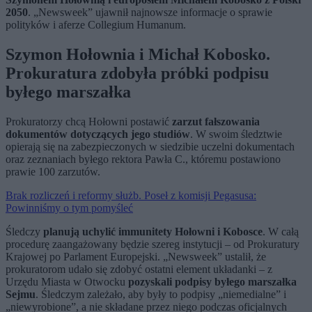
2050
. „Newsweek” ujawnił najnowsze informacje o sprawie
polityków i aferze Collegium Humanum.
Szymon Hołownia i Michał Kobosko.
Prokuratura zdobyła próbki podpisu
byłego marszałka
Prokuratorzy chcą Hołowni postawić
zarzut fałszowania
dokumentów dotyczących jego studiów
. W swoim śledztwie
opierają się na zabezpieczonych w siedzibie uczelni dokumentach
oraz zeznaniach byłego rektora Pawła C., któremu postawiono
prawie 100 zarzutów.
Brak rozliczeń i reformy służb. Poseł z komisji Pegasusa:
Powinniśmy o tym pomyśleć
Śledczy
planują uchylić immunitety Hołowni i Kobosce
. W całą
procedurę zaangażowany będzie szereg instytucji – od Prokuratury
Krajowej po Parlament Europejski. „Newsweek” ustalił, że
prokuratorom udało się zdobyć ostatni element układanki – z
Urzędu Miasta w Otwocku
pozyskali podpisy byłego marszałka
Sejmu
. Śledczym zależało, aby były to podpisy „niemedialne” i
„niewyrobione”, a nie składane przez niego podczas oficjalnych