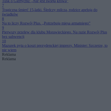
Tusk o Giertychu: „Nie jest świętą krową”
7
Tragiczna śmierć 15-latki. Śledczy milczą, rodzice apelują do
świadków
8
Na to liczy Rozwój Plus. „Potrzebują mięsa armatniego”
9
Pierwszy przelew dla klubu Morawieckiego. Na razie Rozwój Plus
bez subwencji
10
Mazurek pyta o koszt prezydenckiej imprezy. Minister: Szczerze, to
nie wiem
Reklama
Reklama