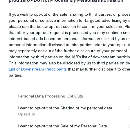
prod zero -
Do Not Process My Personal Information
If you wish to opt-out of the sale, sharing to third parties, or proce
your personal or sensitive information for targeted advertising by 
please use the below opt-out section to confirm your selection. Pl
that after your opt-out request is processed you may continue see
interest-based ads based on personal information utilized by us or
personal information disclosed to third parties prior to your opt-ou
may separately opt-out of the further disclosure of your personal
Kto się boi małżeństwa dwóch mężczyzn (albo
information by third parties on the IAB’s list of downstream partici
małżeństwa dwóch kobiet)?
This information may also be disclosed by us to third parties on t
List of Downstream Participants
that may further disclose it to othe
Komu szkodzi to, że państwo uzna więź, która już istnieje: prawną,
parties.
osobistą, rodzinną, życiową? Kogo i dlaczego boli to, że państwo
nazwie rzeczy po imieniu: małżeństwo – dwie osoby, wspólne
życie, wspólna odpowiedzialność? Kto właściwie boi się
małżeństwa dwóch mężczyzn albo dwóch kobiet?
Personal Data Processing Opt Outs
I want to opt-out of the Sharing of my personal data.
Opted In
Sylwia Spurek
Dzisiaj 18:11
I want to opt-out of the Sale of my Personal Data.
18 min