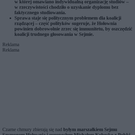
w której omawiano indywidualną organizację studiów –
w rzeczywistości chodziło o uzyskanie dyplomu bez
faktycznego studiowania.
Sprawa staje się politycznym problemem dla koalicji
rządzącej – część polityków sugeruje, że Hołownia
powinien dobrowolnie zrzec się immunitetu, by oszczędzić
koalicji trudnego głosowania w Sejmie.
Reklama
Reklama
Czarne chmury zbierają się nad
byłym marszałkiem Sejmu
Szymonem Hołownią i europosłem Michałem Kobosko z Polski