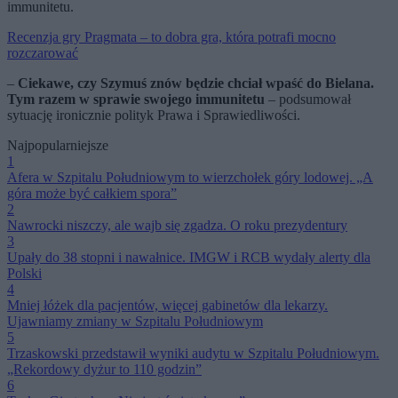
immunitetu.
Recenzja gry Pragmata – to dobra gra, która potrafi mocno
rozczarować
–
Ciekawe, czy Szymuś znów będzie chciał wpaść do Bielana.
Tym razem w sprawie swojego immunitetu
– podsumował
sytuację ironicznie polityk Prawa i Sprawiedliwości.
Najpopularniejsze
1
Afera w Szpitalu Południowym to wierzchołek góry lodowej. „A
góra może być całkiem spora”
2
Nawrocki niszczy, ale wajb się zgadza. O roku prezydentury
3
Upały do 38 stopni i nawałnice. IMGW i RCB wydały alerty dla
Polski
4
Mniej łóżek dla pacjentów, więcej gabinetów dla lekarzy.
Ujawniamy zmiany w Szpitalu Południowym
5
Trzaskowski przedstawił wyniki audytu w Szpitalu Południowym.
„Rekordowy dyżur to 110 godzin”
6