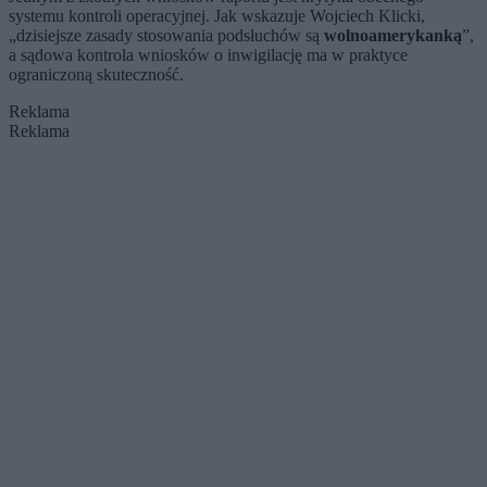
systemu kontroli operacyjnej. Jak wskazuje Wojciech Klicki,
„dzisiejsze zasady stosowania podsłuchów są
wolnoamerykanką
”,
a sądowa kontrola wniosków o inwigilację ma w praktyce
ograniczoną skuteczność.
Reklama
Reklama