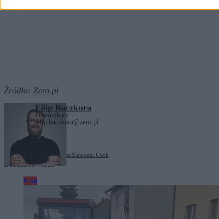
Źródło:
Zero.pl
Filip Baczkura
Dziennikarz
filip.baczkura@zero.pl
Tagi:
Maciej Wąsik
Pegasus
Sławomir Ćwik
Zobacz również
Kraj