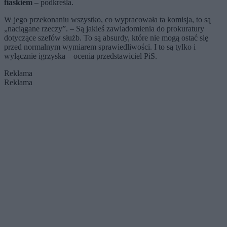
fiaskiem
– podkreśla.
W jego przekonaniu wszystko, co wypracowała ta komisja, to są
„naciągane rzeczy”. – Są jakieś zawiadomienia do prokuratury
dotyczące szefów służb. To są absurdy, które nie mogą ostać się
przed normalnym wymiarem sprawiedliwości. I to są tylko i
wyłącznie igrzyska – ocenia przedstawiciel PiS.
Reklama
Reklama