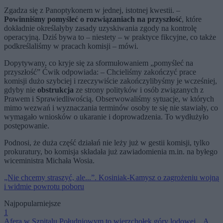
Zgadza się z Panoptykonem w jednej, istotnej kwestii. –
Powinniśmy pomyśleć o rozwiązaniach na przyszłość
, które
dokładnie określałyby zasady uzyskiwania zgody na kontrolę
operacyjną. Dziś bywa to – niestety – w praktyce fikcyjne, co także
podkreślaliśmy w pracach komisji – mówi.
Dopytywany, co kryje się za sformułowaniem „pomyśleć na
przyszłość” Ćwik odpowiada: – Chcieliśmy zakończyć prace
komisji dużo szybciej i rzeczywiście zakończylibyśmy je wcześniej,
gdyby nie
obstrukcja
ze strony polityków i osób związanych z
Prawem i Sprawiedliwością. Obserwowaliśmy sytuacje, w których
mimo wezwań i wyznaczania terminów osoby te się nie stawiały, co
wymagało wniosków o ukaranie i doprowadzenia. To wydłużyło
postępowanie.
Podnosi, że duża część działań nie leży już w gestii komisji, tylko
prokuratury, bo komisja składała już zawiadomienia m.in. na byłego
wiceministra Michała Wosia.
„Nie chcemy straszyć, ale...”. Kosiniak-Kamysz o zagrożeniu wojną
i widmie powrotu poboru
Najpopularniejsze
1
Afera w Szpitalu Południowym to wierzchołek góry lodowej. „A