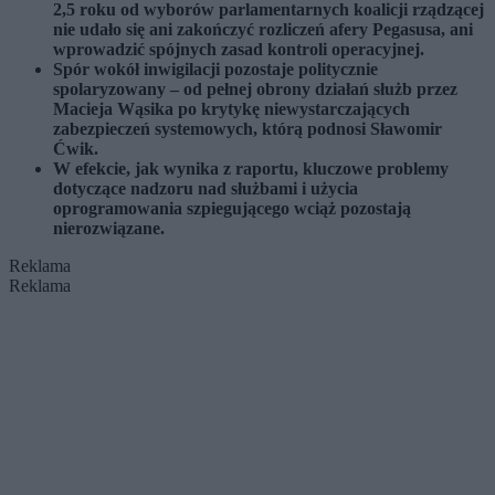
2,5 roku od wyborów parlamentarnych koalicji rządzącej
nie udało się ani zakończyć rozliczeń afery Pegasusa, ani
wprowadzić spójnych zasad kontroli operacyjnej.
Spór wokół inwigilacji pozostaje politycznie
spolaryzowany – od pełnej obrony działań służb przez
Macieja Wąsika po krytykę niewystarczających
zabezpieczeń systemowych, którą podnosi Sławomir
Ćwik.
W efekcie, jak wynika z raportu, kluczowe problemy
dotyczące nadzoru nad służbami i użycia
oprogramowania szpiegującego wciąż pozostają
nierozwiązane.
Reklama
Reklama