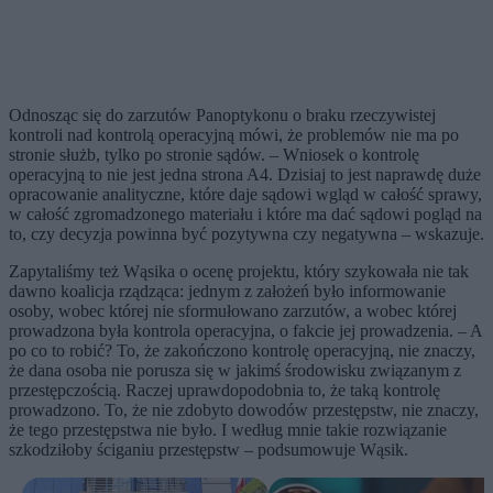
Odnosząc się do zarzutów Panoptykonu o braku rzeczywistej
kontroli nad kontrolą operacyjną mówi, że problemów nie ma po
stronie służb, tylko po stronie sądów. – Wniosek o kontrolę
operacyjną to nie jest jedna strona A4. Dzisiaj to jest naprawdę duże
opracowanie analityczne, które daje sądowi wgląd w całość sprawy,
w całość zgromadzonego materiału i które ma dać sądowi pogląd na
to, czy decyzja powinna być pozytywna czy negatywna – wskazuje.
Zapytaliśmy też Wąsika o ocenę projektu, który szykowała nie tak
dawno koalicja rządząca: jednym z założeń było informowanie
osoby, wobec której nie sformułowano zarzutów, a wobec której
prowadzona była kontrola operacyjna, o fakcie jej prowadzenia. – A
po co to robić? To, że zakończono kontrolę operacyjną, nie znaczy,
że dana osoba nie porusza się w jakimś środowisku związanym z
przestępczością. Raczej uprawdopodobnia to, że taką kontrolę
prowadzono. To, że nie zdobyto dowodów przestępstw, nie znaczy,
że tego przestępstwa nie było. I według mnie takie rozwiązanie
szkodziłoby ściganiu przestępstw – podsumowuje Wąsik.