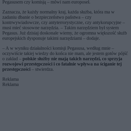
Pegasusem czy komisją – mówi nam europoseł.
Zaznacza, że każdy normalny kraj, każda służba, która ma w
zadaniu dbanie o bezpieczeństwo państwa – czy
kontrwywiadowcze, czy antyterrorystyczne, czy antykorupcyjne –
musi mieć stosowne narzędzia. – Takim narzędziem był system
Pegasus. Już dzisiaj doskonale wiemy, że ogromna większość służb
europejskich dysponuje takimi narzędziami – dodaje.
– A w wyniku działalności komisji Pegasusa, według mnie –
oczywiście takiej wiedzy do końca nie mam, ale jestem gotów pójść
o zakład –
polskie służby nie mają takich narzędzi, co sprzyja
rozwojowi przestępczości i co fatalnie wpływa na ściganie tej
przestępczości
– stwierdza.
Reklama
Reklama