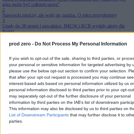
góra może być całkiem spora”
2
Nawrocki niszczy, ale wajb się zgadza. O roku prezydentury
3
Upały do 38 stopni i nawałnice. IMGW i RCB wydały alerty dla
Polski
4
Mniej łóżek dla pacjentów, więcej gabinetów dla lekarzy.
prod zero -
Do Not Process My Personal Information
Ujawniamy zmiany w Szpitalu Południowym
5
Trzaskowski przedstawił wyniki audytu w Szpitalu Południowym.
If you wish to opt-out of the sale, sharing to third parties, or proce
„Rekordowy dyżur to 110 godzin”
your personal or sensitive information for targeted advertising by 
6
please use the below opt-out section to confirm your selection. Pl
Tusk o Giertychu: „Nie jest świętą krową”
that after your opt-out request is processed you may continue see
7
interest-based ads based on personal information utilized by us or
Tragiczna śmierć 15-latki. Śledczy milczą, rodzice apelują do
personal information disclosed to third parties prior to your opt-ou
świadków
8
may separately opt-out of the further disclosure of your personal
Na to liczy Rozwój Plus. „Potrzebują mięsa armatniego”
information by third parties on the IAB’s list of downstream partici
9
This information may also be disclosed by us to third parties on t
Pierwszy przelew dla klubu Morawieckiego. Na razie Rozwój Plus
List of Downstream Participants
that may further disclose it to othe
bez subwencji
parties.
10
Mazurek pyta o koszt prezydenckiej imprezy. Minister: Szczerze, to
nie wiem