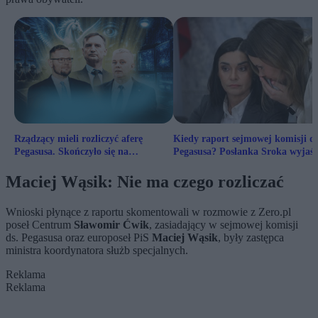
Rządzący mieli rozliczyć aferę
Kiedy raport sejmowej komisji ds
Pegasusa. Skończyło się na
Pegasusa? Posłanka Sroka wyjaśn
rozczarowaniu [MAMY RAPORT]
opóźnienie
Maciej Wąsik: Nie ma czego rozliczać
Wnioski płynące z raportu skomentowali w rozmowie z Zero.pl
poseł Centrum
Sławomir Ćwik
, zasiadający w sejmowej komisji
ds. Pegasusa oraz europoseł PiS
Maciej Wąsik
, były zastępca
ministra koordynatora służb specjalnych.
Reklama
Reklama