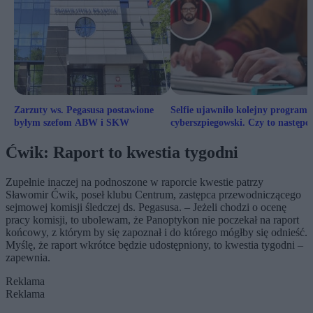
Zarzuty ws. Pegasusa postawione
Selfie ujawniło kolejny program
byłym szefom ABW i SKW
cyberszpiegowski. Czy to następc
Pegasusa?
Ćwik: Raport to kwestia tygodni
Zupełnie inaczej na podnoszone w raporcie kwestie patrzy
Sławomir Ćwik, poseł klubu Centrum, zastępca przewodniczącego
sejmowej komisji śledczej ds. Pegasusa. – Jeżeli chodzi o ocenę
pracy komisji, to ubolewam, że Panoptykon nie poczekał na raport
końcowy, z którym by się zapoznał i do którego mógłby się odnieść.
Myślę, że raport wkrótce będzie udostępniony, to kwestia tygodni –
zapewnia.
Reklama
Reklama