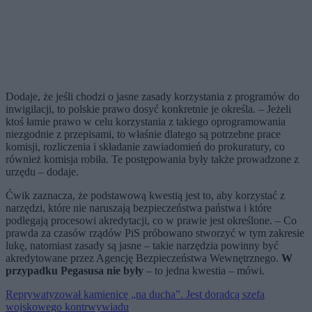
Dodaje, że jeśli chodzi o jasne zasady korzystania z programów do
inwigilacji, to polskie prawo dosyć konkretnie je określa. – Jeżeli
ktoś łamie prawo w celu korzystania z takiego oprogramowania
niezgodnie z przepisami, to właśnie dlatego są potrzebne prace
komisji, rozliczenia i składanie zawiadomień do prokuratury, co
również komisja robiła. Te postępowania były także prowadzone z
urzędu – dodaje.
Ćwik zaznacza, że podstawową kwestią jest to, aby korzystać z
narzędzi, które nie naruszają bezpieczeństwa państwa i które
podlegają procesowi akredytacji, co w prawie jest określone. – Co
prawda za czasów rządów PiS próbowano stworzyć w tym zakresie
lukę, natomiast zasady są jasne – takie narzędzia powinny być
akredytowane przez Agencję Bezpieczeństwa Wewnętrznego.
W
przypadku Pegasusa nie były
– to jedna kwestia – mówi.
Reprywatyzował kamienicę „na ducha”. Jest doradcą szefa
wojskowego kontrwywiadu