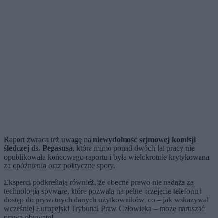
Raport zwraca też uwagę na
niewydolność sejmowej komisji
śledczej ds. Pegasusa
, która mimo ponad dwóch lat pracy nie
opublikowała końcowego raportu i była wielokrotnie krytykowana
za opóźnienia oraz polityczne spory.
Eksperci podkreślają również, że obecne prawo nie nadąża za
technologią spyware, które pozwala na pełne przejęcie telefonu i
dostęp do prywatnych danych użytkowników, co – jak wskazywał
wcześniej Europejski Trybunał Praw Człowieka – może naruszać
prawa obywateli.