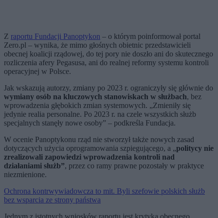
Z
raportu Fundacji Panoptykon
– o którym poinformował portal
Zero.pl – wynika, że mimo głośnych obietnic przedstawicieli
obecnej koalicji rządowej, do tej pory nie doszło ani do skutecznego
rozliczenia afery Pegasusa, ani do realnej reformy systemu kontroli
operacyjnej w Polsce.
Jak wskazują autorzy, zmiany po 2023 r. ograniczyły się głównie do
wymiany osób na kluczowych stanowiskach w służbach
, bez
wprowadzenia głębokich zmian systemowych. „Zmieniły się
jedynie realia personalne. Po 2023 r. na czele wszystkich służb
specjalnych stanęły nowe osoby” – podkreśla Fundacja.
W ocenie Panoptykonu rząd nie stworzył także nowych zasad
dotyczących użycia oprogramowania szpiegującego, a „
politycy nie
zrealizowali zapowiedzi wprowadzenia kontroli nad
działaniami służb”
, przez co ramy prawne pozostały w praktyce
niezmienione.
Ochrona kontrwywiadowcza to mit. Byli szefowie polskich służb
bez wsparcia ze strony państwa
Jednym z istotnych wniosków raportu jest krytyka obecnego