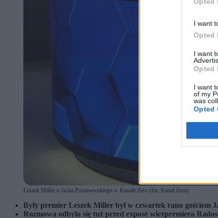
Opted 
I want t
Opted 
I want 
Advertis
Opted 
I want t
of my P
was col
Opted 
Leszek Miller u Jacka Prusinowskiego w Kanale Zero (fot. Kanał Zero)
Były premier Leszek Miller był w czwartek rano gościem 
Rozmowa odbyła się tuż przed exposé wicepremiera Rados