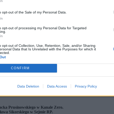
In
o opt-out of the Sale of my Personal Data.
In
to opt-out of processing my Personal Data for Targeted
ing.
In
o opt-out of Collection, Use, Retention, Sale, and/or Sharing
ersonal Data that Is Unrelated with the Purposes for which it
lected.
Out
CONFIRM
Data Deletion
Data Access
Privacy Policy
Jacka Prusinowskiego w Kanale Zero.
ława Sikorskiego w Sejmie RP.