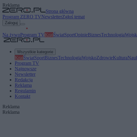
Reklama
Strona główna
Program ZERO TV
Newsletter
Zgłoś temat
Zaloguj
Na żywo
Program TV
Kraj
Świat
Sport
Opinie
Biznes
Technologia
Wojsk
Wszystkie kategorie
Kraj
Świat
Sport
Biznes
Technologia
Wojsko
Zdrowie
Kultura
Nau
Program TV
Najnowsze
Newsletter
Redakcja
Reklama
Regulamin
Kontakt
Reklama
Reklama