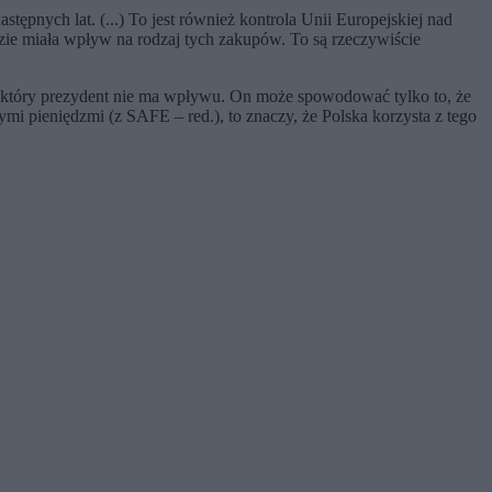
astępnych lat. (...) To jest również kontrola Unii Europejskiej nad
ędzie miała wpływ na rodzaj tych zakupów. To są rzeczywiście
na który prezydent nie ma wpływu. On może spowodować tylko to, że
tymi pieniędzmi (z SAFE – red.), to znaczy, że Polska korzysta z tego