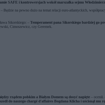
ogramie SAFE i kontrowersjach wokół marszałka sejmu Włodzimierz
– Będzie na pewno dużo na temat relacji euro-atlantyckich, współpra
sława Sikorskiego: –
Temperament pana Sikorskiego bardziej go pre
szewski, Cimoszewicz, czy Geremek.
iędzy rządem polskim a Białym Domem są dosyć napięte
– ocenił.
edł do naszego chargé d'affaires Bogdana Klicha i uścisnął mu r