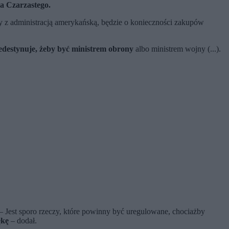
a Czarzastego.
cy z administracją amerykańską, będzie o konieczności zakupów
destynuje, żeby być ministrem obrony
albo ministrem wojny (...).
 – Jest sporo rzeczy, które powinny być uregulowane, chociażby
ękę
– dodał.