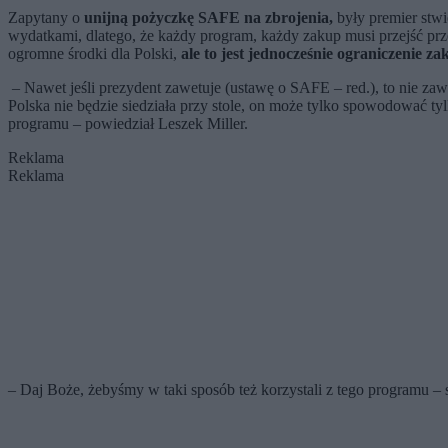
Zapytany o
unijną pożyczkę SAFE na zbrojenia,
były premier stwie
wydatkami, dlatego, że każdy program, każdy zakup musi przejść prze
ogromne środki dla Polski,
ale to jest jednocześnie ograniczenie 
– Nawet jeśli prezydent zawetuje (ustawę o SAFE – red.), to nie za
Polska nie będzie siedziała przy stole, on może tylko spowodować tylk
programu – powiedział Leszek Miller.
Reklama
Reklama
– Daj Boże, żebyśmy w taki sposób też korzystali z tego programu –