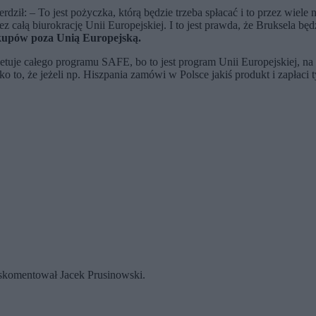
rdził: – To jest pożyczka, którą będzie trzeba spłacać i to przez wiele n
z całą biurokrację Unii Europejskiej. I to jest prawda, że Bruksela b
zakupów poza Unią Europejską.
wetuje całego programu SAFE, bo to jest program Unii Europejskiej, 
o to, że jeżeli np. Hiszpania zamówi w Polsce jakiś produkt i zapłaci 
 skomentował Jacek Prusinowski.