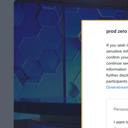
prod zero
If you wish 
sensitive in
confirm you
continue se
information 
further disc
participants
Downstream 
Persona
I want t