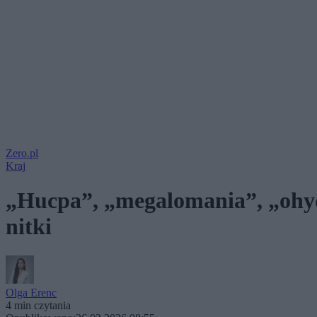
Zero.pl
Kraj
„Hucpa”, „megalomania”, „ohyda
nitki
Olga Erenc
4 min czytania