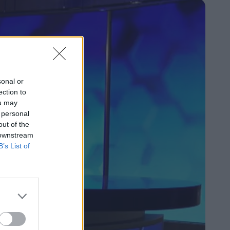
sonal or
ection to
ou may
 personal
out of the
 downstream
B’s List of