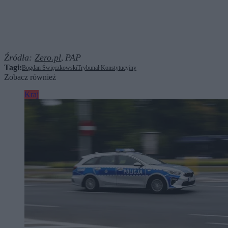
Źródła:
Zero.pl
PAP
,
Tagi:
Bogdan Święczkowski
Trybunał Konstytucyjny
Zobacz również
Kraj