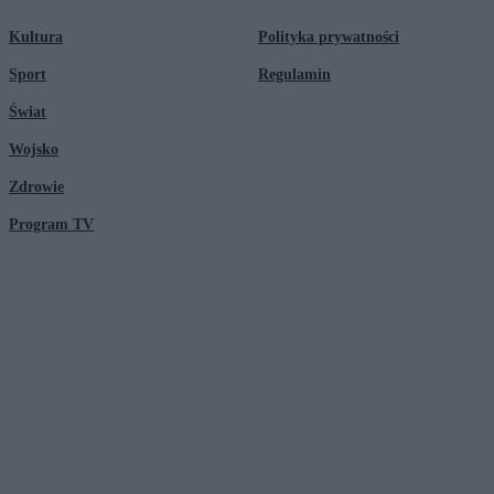
Kultura
Polityka prywatności
Sport
Regulamin
Świat
Wojsko
Zdrowie
Program TV
© 2026 Kanał Zero Spółka Akcyjna