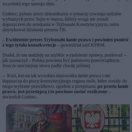
wcześniej tego samego dnia.
Grabiec, pytany przez dziennikarzy o sytuację czworga sędziów
wybranych przez Sejm w marcu, którzy wciąż nie zostali
dopuszczeni do orzekania w Trybunale Konstytucyjnym, ostro
skrytykował działania prezesa TK.
–
Ewidentnie prezes Trybunału łamie prawo i powinien ponieść
z tego tytułu konsekwencje
– powiedział szef KPRM.
Dodał, że ma nadzieję na szybkie wyjaśnienie sprawy, ponieważ –
jak zaznaczył – Polska powinna być państwem praworządnym.
Jeszcze mocniejsze słowa padły chwilę później.
– Ktoś, kto na tak wysokim stanowisku łamie prawo i nie
dopuszcza do pracy konstytucyjnego organu osób, które zostały do
niego wybrane prawidłowo, zgodnie z przepisami,
po prostu łamie
prawo, jest przestępcą i to powinno zostać rozliczone
–
stwierdził Grabiec.