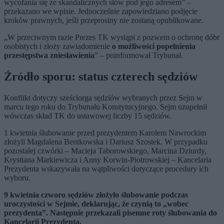
wycofania się ze skandalicznych słów pod jego adresem” –
przekazano we wpisie. Jednocześnie zapowiedziano podjęcie
kroków prawnych, jeśli przeprosiny nie zostaną opublikowane.
„W przeciwnym razie Prezes TK wystąpi z pozwem o ochronę dóbr
osobistych i złoży zawiadomienie
o możliwości popełnienia
przestępstwa zniesławienia
” – poinformował Trybunał.
Źródło sporu: status czterech sędziów
Konflikt dotyczy sześciorga sędziów wybranych przez Sejm w
marcu tego roku do Trybunału Konstytucyjnego. Sejm uzupełnił
wówczas skład TK do ustawowej liczby 15 sędziów.
1 kwietnia ślubowanie przed prezydentem Karolem Nawrockim
złożyli Magdalena Bentkowska i Dariusz Szostek. W przypadku
pozostałej czwórki – Macieja Taborowskiego, Marcina Dziurdy,
Krystiana Markiewicza i Anny Korwin-Piotrowskiej – Kancelaria
Prezydenta wskazywała na wątpliwości dotyczące procedury ich
wyboru.
9 kwietnia czworo sędziów złożyło ślubowanie podczas
uroczystości w Sejmie, deklarując, że czynią to „wobec
prezydenta”. Następnie przekazali pisemne roty ślubowania do
Kancelarii Prezydenta.