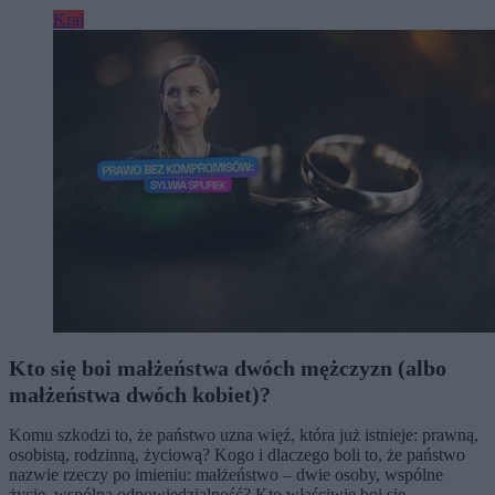
Kraj
Kto się boi małżeństwa dwóch mężczyzn (albo
małżeństwa dwóch kobiet)?
Komu szkodzi to, że państwo uzna więź, która już istnieje: prawną,
osobistą, rodzinną, życiową? Kogo i dlaczego boli to, że państwo
nazwie rzeczy po imieniu: małżeństwo – dwie osoby, wspólne
życie, wspólna odpowiedzialność? Kto właściwie boi się