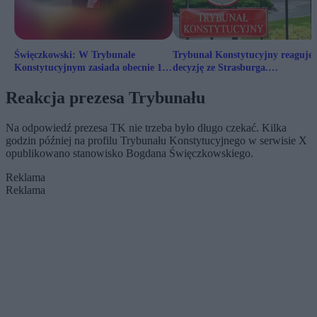
Święczkowski: W Trybunale
Trybunał Konstytucyjny reaguje 
Konstytucyjnym zasiada obecnie 11
decyzję ze Strasburga.
sędziów, a nie 15
„Kompromitacja”
Reakcja prezesa Trybunału
Na odpowiedź prezesa TK nie trzeba było długo czekać. Kilka
godzin później na profilu Trybunału Konstytucyjnego w serwisie X
opublikowano stanowisko Bogdana Święczkowskiego.
Reklama
Reklama