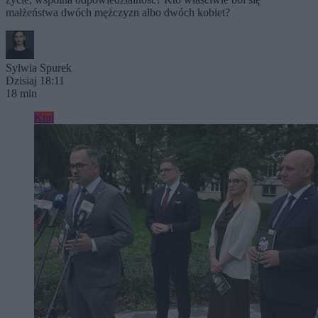
małżeństwa dwóch mężczyzn albo dwóch kobiet?
Sylwia Spurek
Dzisiaj 18:11
18 min
Kraj