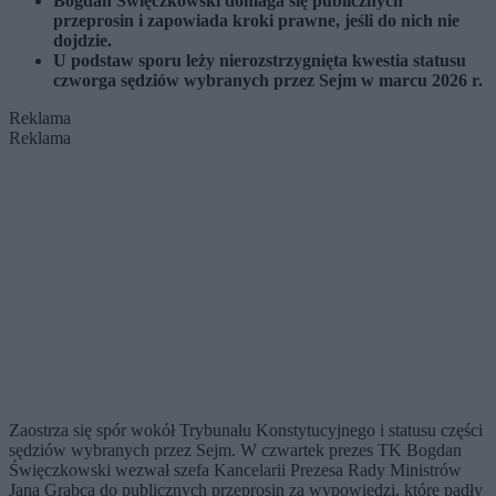
Bogdan Święczkowski domaga się publicznych
przeprosin i zapowiada kroki prawne, jeśli do nich nie
dojdzie.
U podstaw sporu leży nierozstrzygnięta kwestia statusu
czworga sędziów wybranych przez Sejm w marcu 2026 r.
Reklama
Reklama
Zaostrza się spór wokół Trybunału Konstytucyjnego i statusu części
sędziów wybranych przez Sejm. W czwartek prezes TK Bogdan
Święczkowski wezwał szefa Kancelarii Prezesa Rady Ministrów
Jana Grabca do publicznych przeprosin za wypowiedzi, które padły