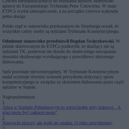
Czworo niedopuszczonych do orzekania sędziów skierowało
sprawę do Europejskiego Trybunału Praw Człowieka. W maju
ETPCz wydał zabezpieczenie, a na początku czerwca wpłynęła
pełna skarga.
Polski rząd w stanowisku przekazanym do Strasburga ocenił, że
wszystkie cztery osoby są sędziami Trybunału Konstytucyjnego.
Odmienne stanowisko przedstawił Bogdan Święczkowski.
W
piśmie skierowanym do ETPCz podkreślił, że skarżący nie są
sędziami TK, ponieważ nie doszło do skutecznego nawiązania
stosunku służbowego wynikającego z prawidłowo złożonego
ślubowania.
Spór pozostaje nierozstrzygnięty. W Trybunale Konstytucyjnym
nadal oczekuje również wniosek prezydenta dotyczący sporu
kompetencyjnego w związku ze złożeniem ślubowania przez część
sędziów w Sejmie.
Najpopularniejsze
1
Afera w Szpitalu Południowym to wierzchołek góry lodowej. „A
góra może być całkiem spora”
2
Nawrocki niszczy, ale wajb się zgadza. O roku prezydentury
3