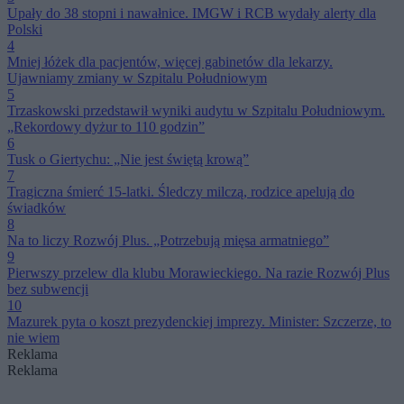
Upały do 38 stopni i nawałnice. IMGW i RCB wydały alerty dla
Polski
4
Mniej łóżek dla pacjentów, więcej gabinetów dla lekarzy.
Ujawniamy zmiany w Szpitalu Południowym
5
Trzaskowski przedstawił wyniki audytu w Szpitalu Południowym.
„Rekordowy dyżur to 110 godzin”
6
Tusk o Giertychu: „Nie jest świętą krową”
7
Tragiczna śmierć 15-latki. Śledczy milczą, rodzice apelują do
świadków
8
Na to liczy Rozwój Plus. „Potrzebują mięsa armatniego”
9
Pierwszy przelew dla klubu Morawieckiego. Na razie Rozwój Plus
bez subwencji
10
Mazurek pyta o koszt prezydenckiej imprezy. Minister: Szczerze, to
nie wiem
Reklama
Reklama