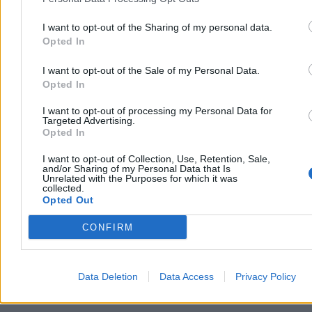
przeplatały się z chłodniejszymi – zapowiedział w rozmowie z
Zero.pl Przemysław Makarewicz z Instytutu Meteorologii i
I want to opt-out of the Sharing of my personal data.
Gospodarki Wodnej.
Opted In
I want to opt-out of the Sale of my Personal Data.
Opted In
Paweł Żurek
Dzisiaj 19:12
I want to opt-out of processing my Personal Data for
4 min
Targeted Advertising.
Reklama
Opted In
Reklama
I want to opt-out of Collection, Use, Retention, Sale,
and/or Sharing of my Personal Data that Is
Unrelated with the Purposes for which it was
collected.
Opted Out
CONFIRM
Data Deletion
Data Access
Privacy Policy