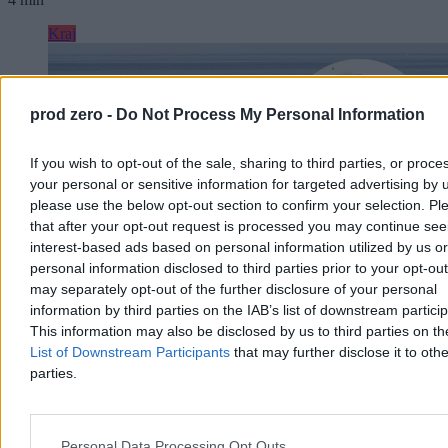
Kraj
prod zero -
Do Not Process My Personal Information
If you wish to opt-out of the sale, sharing to third parties, or proce
your personal or sensitive information for targeted advertising by 
please use the below opt-out section to confirm your selection. Pl
that after your opt-out request is processed you may continue see
interest-based ads based on personal information utilized by us or
personal information disclosed to third parties prior to your opt-ou
may separately opt-out of the further disclosure of your personal
information by third parties on the IAB’s list of downstream partici
This information may also be disclosed by us to third parties on t
Chwila ochłody, ale potem lato nie odpuści. Mamy
List of Downstream Participants
that may further disclose it to othe
nową wakacyjną prognozę
parties.
Po fali upałów, w trakcie których temperatury sięgały 40 st. C,
czeka nas ochłodzenie. Jak podają meteorolodzy, nie potrwa ono
długo. – Lato nie odpuszcza, choć okresy cieplejsze będą
Personal Data Processing Opt Outs