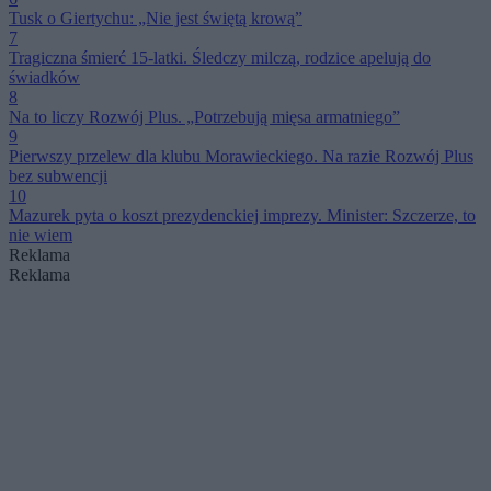
Tusk o Giertychu: „Nie jest świętą krową”
7
Tragiczna śmierć 15-latki. Śledczy milczą, rodzice apelują do
świadków
8
Na to liczy Rozwój Plus. „Potrzebują mięsa armatniego”
9
Pierwszy przelew dla klubu Morawieckiego. Na razie Rozwój Plus
bez subwencji
10
Mazurek pyta o koszt prezydenckiej imprezy. Minister: Szczerze, to
nie wiem
Reklama
Reklama