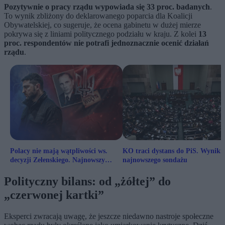
Pozytywnie o pracy rządu wypowiada się 33 proc. badanych
.
To wynik zbliżony do deklarowanego poparcia dla Koalicji
Obywatelskiej, co sugeruje, że ocena gabinetu w dużej mierze
pokrywa się z liniami politycznego podziału w kraju. Z kolei
13
proc. respondentów nie potrafi jednoznacznie ocenić działań
rządu
.
Polacy nie mają wątpliwości ws.
KO traci dystans do PiS. Wyniki
decyzji Zełenskiego. Najnowszy
najnowszego sondażu
sondaż
Polityczny bilans: od „żółtej” do
„czerwonej kartki”
Eksperci zwracają uwagę, że jeszcze niedawno nastroje społeczne