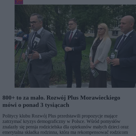
Kraj
800+ to za mało. Rozwój Plus Morawieckiego
mówi o ponad 3 tysiącach
Politycy klubu Rozwój Plus przedstawili propozycje mające
zatrzymać kryzys demograficzny w Polsce. Wśród pomysłów
znalazły się pensja rodzicielska dla opiekunów małych dzieci oraz
emerytalna składka rodzinna, która ma rekompensować rodzicom