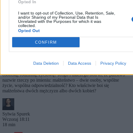
Opted In
I want to opt-out of Collection, Use, Retention, Sale,
and/or Sharing of my Personal Data that Is
Unrelated with the Purposes for which it was
collected.
Opted Out
CONFIRM
Kto się boi małżeństwa dwóch mężczyzn (albo
małżeństwa dwóch kobiet)?
Data Deletion
Data Access
Privacy Policy
Komu szkodzi to, że państwo uzna więź, która już istnieje: prawną,
osobistą, rodzinną, życiową? Kogo i dlaczego boli to, że państwo
nazwie rzeczy po imieniu: małżeństwo – dwie osoby, wspólne
życie, wspólna odpowiedzialność? Kto właściwie boi się
małżeństwa dwóch mężczyzn albo dwóch kobiet?
Sylwia Spurek
Wczoraj 18:11
18 min