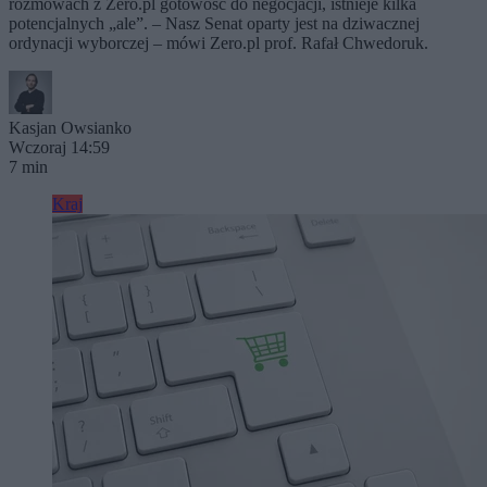
rozmowach z Zero.pl gotowość do negocjacji, istnieje kilka
potencjalnych „ale”. – Nasz Senat oparty jest na dziwacznej
ordynacji wyborczej – mówi Zero.pl prof. Rafał Chwedoruk.
Kasjan Owsianko
Wczoraj 14:59
7 min
Kraj