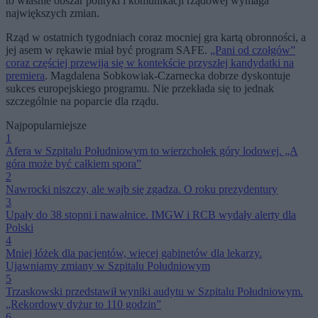
to właśnie obszar polityki i komunikacji rządowej wymaga
największych zmian.
Rząd w ostatnich tygodniach coraz mocniej gra kartą obronności, a
jej asem w rękawie miał być program SAFE.
„Pani od czołgów”
coraz częściej przewija się w kontekście przyszłej kandydatki na
premiera
. Magdalena Sobkowiak-Czarnecka dobrze dyskontuje
sukces europejskiego programu. Nie przekłada się to jednak
szczególnie na poparcie dla rządu.
Najpopularniejsze
1
Afera w Szpitalu Południowym to wierzchołek góry lodowej. „A
góra może być całkiem spora”
2
Nawrocki niszczy, ale wajb się zgadza. O roku prezydentury
3
Upały do 38 stopni i nawałnice. IMGW i RCB wydały alerty dla
Polski
4
Mniej łóżek dla pacjentów, więcej gabinetów dla lekarzy.
Ujawniamy zmiany w Szpitalu Południowym
5
Trzaskowski przedstawił wyniki audytu w Szpitalu Południowym.
„Rekordowy dyżur to 110 godzin”
6