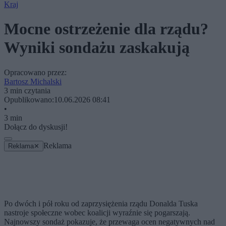
Kraj
Mocne ostrzeżenie dla rządu?
Wyniki sondażu zaskakują
Opracowano przez:
Bartosz Michalski
3 min czytania
Opublikowano:
10.06.2026 08:41
•
3 min
Dołącz do dyskusji!
Reklama
Reklama
✕
Po dwóch i pół roku od zaprzysiężenia rządu Donalda Tuska
nastroje społeczne wobec koalicji wyraźnie się pogarszają.
Najnowszy sondaż pokazuje, że przewaga ocen negatywnych nad