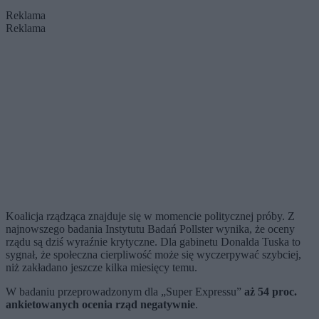
Reklama
Reklama
Koalicja rządząca znajduje się w momencie politycznej próby. Z
najnowszego badania Instytutu Badań Pollster wynika, że oceny
rządu są dziś wyraźnie krytyczne. Dla gabinetu Donalda Tuska to
sygnał, że społeczna cierpliwość może się wyczerpywać szybciej,
niż zakładano jeszcze kilka miesięcy temu.
W badaniu przeprowadzonym dla „Super Expressu”
aż 54 proc.
ankietowanych ocenia rząd negatywnie
.