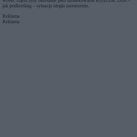
wobec rządu były określane jako umiarkowanie krytyczne. Dziś –
jak podkreślają – sytuacja uległa zaostrzeniu.
Reklama
Reklama