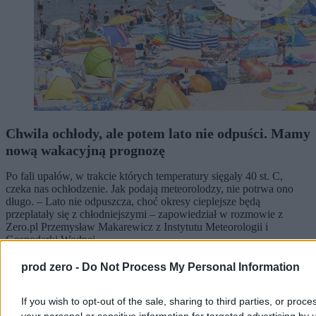
Chwila ochłody, ale potem lato nie odpuści. Mamy
nową wakacyjną prognozę
Po fali upałów, w trakcie których temperatury sięgały 40 st. C,
czeka nas ochłodzenie. Jak podają meteorolodzy, nie potrwa ono
długo. – Lato nie odpuszcza, choć okresy cieplejsze będą
przeplatały się z chłodniejszymi – zapowiedział w rozmowie z
Zero.pl Przemysław Makarewicz z Instytutu Meteorologii i
Gospodarki Wodnej.
prod zero -
Do Not Process My Personal Information
Paweł Żurek
If you wish to opt-out of the sale, sharing to third parties, or proce
Wczoraj 19:12