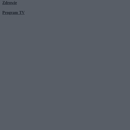
Zdrowie
Program TV
© 2026 Kanał Zero Spółka Akcyjna