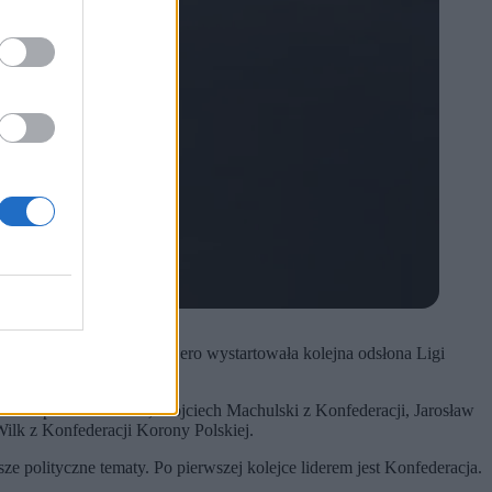
no o godz. 20 w Kanale Zero wystartowała kolejna odsłona Ligi
rawa i Sprawiedliwości, Wojciech Machulski z Konfederacji, Jarosław
lk z Konfederacji Korony Polskiej.
ze polityczne tematy. Po pierwszej kolejce liderem jest Konfederacja.