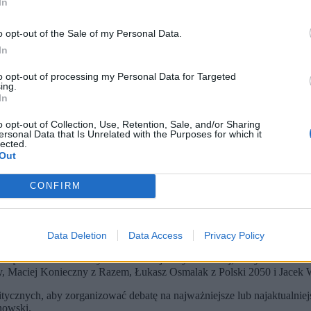
In
o opt-out of the Sale of my Personal Data.
In
to opt-out of processing my Personal Data for Targeted
ing.
In
o opt-out of Collection, Use, Retention, Sale, and/or Sharing
ersonal Data that Is Unrelated with the Purposes for which it
lected.
Out
CONFIRM
ych ugrupowań mieli szansę odegrać się na przeciwnikach. Niemal rów
Data Deletion
Data Access
Privacy Policy
tanęli Witold Zembaczyński z Koalicji Obywatelskiej, Patryk Jaki z P
 Maciej Konieczny z Razem, Łukasz Osmalak z Polski 2050 i Jacek Wi
itycznych, aby zorganizować debatę na najważniejsze lub najaktualniejs
nowski.