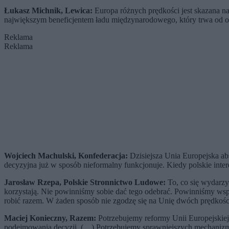
Łukasz Michnik, Lewica:
Europa różnych prędkości jest skazana na p
największym beneficjentem ładu międzynarodowego, który trwa od osta
Reklama
Reklama
Wojciech Machulski, Konfederacja:
Dzisiejsza Unia Europejska ab
decyzyjna już w sposób nieformalny funkcjonuje. Kiedy polskie inter
Jarosław Rzepa, Polskie Stronnictwo Ludowe:
To, co się wydarzył
korzystają. Nie powinniśmy sobie dać tego odebrać. Powinniśmy wspó
robić razem. W żaden sposób nie zgodzę się na Unię dwóch prędkości,
Maciej Konieczny, Razem:
Potrzebujemy reformy Unii Europejskie
podejmowania decyzji. (…) Potrzebujemy sprawniejszych mechanizmó