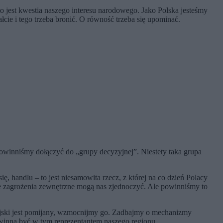
 to jest kwestia naszego interesu narodowego. Jako Polska jesteśmy
cie i tego trzeba bronić. O równość trzeba się upominać.
powinniśmy dołączyć do „grupy decyzyjnej”. Niestety taka grupa
, handlu – to jest niesamowita rzecz, z której na co dzień Polacy
 te zagrożenia zewnętrzne mogą nas zjednoczyć. Ale powinniśmy to
ejski jest pomijany, wzmocnijmy go. Zadbajmy o mechanizmy
winna być w tym reprezentantem naszego regionu.