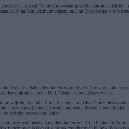
orażkę i na rozpad. To nie jest kwestia sprzeciwiania się jakiejś idei,
tnich 30 lat. Ten ład zbudowaliśmy na Unii Europejskiej w tym kształ
solutnie nie jest ciałem demokratycznym. Słyszeliśmy w pytaniu, czy 
esy decydują się na arenie Unii, Polska jest przegłosowywana.
o po wejściu, do Unii – Strefa Schengen, możliwość przemieszczania się
lnie, razem przejść przez te trudne momenty. Dzisiaj ta geopolityka,
 bo to byłby początek jej końca.
j, która wzmocni mechanizmy demokratyczne. Jeżeli Parlament Europ
w podejmowania decyzji, a nie jakichś elitarnych klubów. Polska po