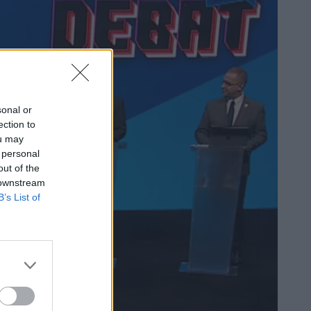
sonal or
ection to
ou may
 personal
out of the
 downstream
B’s List of