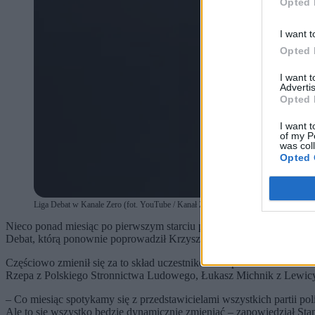
Opted 
I want t
Opted 
I want 
Advertis
Opted 
I want t
of my P
was col
Opted 
Liga Debat w Kanale Zero (fot. YouTube / Kanał Zero)
Nieco ponad miesiąc po pierwszym starciu politycy ośmiu największ
Debat, którą ponownie poprowadził Krzysztof Stanowski.
Częściowo zmienił się za to skład uczestników. Naprzeciwko siebie s
Rzepa z Polskiego Stronnictwa Ludowego, Łukasz Michnik z Lewicy,
– Co miesiąc spotykamy się z przedstawicielami wszystkich partii pol
Ale to się wszystko będzie dynamicznie zmieniać – zapowiedział Sta