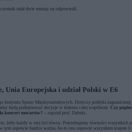
czestnik miał dwie minuty na odpowiedź.
 Unia Europejska i udział Polski w E6
go Instytutu Spraw Międzynarodowych. Dotyczy polityki zagranicznej i
rmalny będą podejmować decyzje w imieniu całej wspólnoty.
Czy popier
yła koncert mocarstw?
– zapytał prof. Dębski.
o, żeby każdy w niej był równy. Potrzebujemy równości wszystkich pań
st w tym aspekcie bardzo ważna, bo to ona zapewni wszystkim krajom U