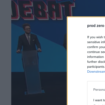
prod zero
If you wish 
sensitive in
confirm you
continue se
information 
further disc
participants
Downstream 
Persona
I want t