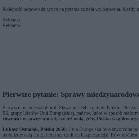
Kolejność odpowiadających na pytania została wylosowana. Każdy u
Reklama
Reklama
Pierwsze pytanie: Sprawy międzynarodowe,
Pierwsze pytanie zadał prof. Sławomir Dębski, były dyrektor Polskie
E6, grupy liderów Unii Europejskiej, państw, które w sposób niefo
równości w suwerenności, czy też wolą, żeby Polska współtworz
Łukasz Osmalak, Polska 2050:
Unia Europejska była stworzona po t
mobilizuje całą Unię, żebyśmy czuli się bezpieczniejsi. Równość je