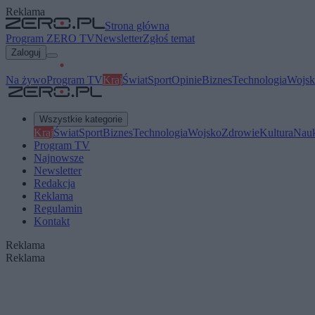
Reklama
Strona główna
Program ZERO TV
Newsletter
Zgłoś temat
Zaloguj
Na żywo
Program TV
Kraj
Świat
Sport
Opinie
Biznes
Technologia
Wojsk
Wszystkie kategorie
Kraj
Świat
Sport
Biznes
Technologia
Wojsko
Zdrowie
Kultura
Nau
Program TV
Najnowsze
Newsletter
Redakcja
Reklama
Regulamin
Kontakt
Reklama
Reklama